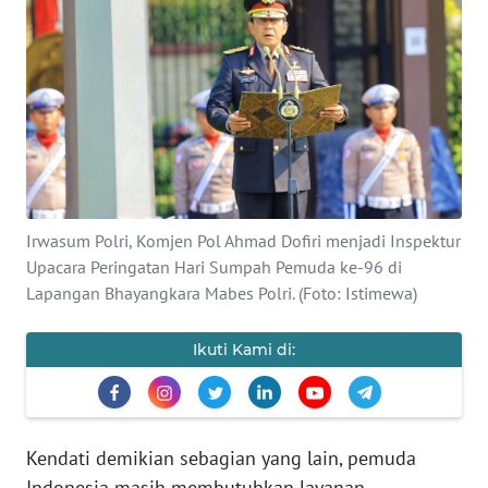
Informasi
INDEKS
BERITA
KONTAK
KAMI
INFO
Irwasum Polri, Komjen Pol Ahmad Dofiri menjadi Inspektur
IKLAN
Upacara Peringatan Hari Sumpah Pemuda ke-96 di
Lapangan Bhayangkara Mabes Polri. (Foto: Istimewa)
TENTANG
KAMI
Ikuti Kami di:
PEDOMAN
MEDIA
SIBER
Kendati demikian sebagian yang lain, pemuda
Indonesia masih membutuhkan layanan