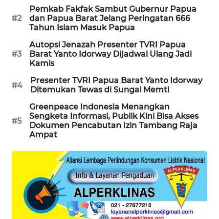
Pemkab Fakfak Sambut Gubernur Papua
KARING
#2
dan Papua Barat Jelang Peringatan 666
NEWS
Tahun Islam Masuk Papua
Autopsi Jenazah Presenter TVRI Papua
JURNAL
#3
Barat Yanto Idorway Dijadwal Ulang Jadi
MARITIM
Kamis
Presenter TVRI Papua Barat Yanto Idorway
#4
HUMBANG
Ditemukan Tewas di Sungai Memti
NEWS
Greenpeace Indonesia Menangkan
Sengketa Informasi, Publik Kini Bisa Akses
#5
GARONGGANG
Dokumen Pencabutan Izin Tambang Raja
NEWS
Ampat
FISUELRI
ID
ENERGI
NEWS