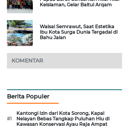
Keislaman, Gelar Baitul Arqam
SIBARAGAS
NEWS
Waisai Semrawut, Saat Estetika
Ibu Kota Surga Dunia Tergadai di
METRO
Bahu Jalan
SIANTAR
NEWS
KOMENTAR
METRO
MEDAN
NEWS
METRO
JAKARTA
Berita Populer
NEWS
Kantongi Izin dari Kota Sorong, Kapal
KRT
#1
Nelayan Bebas Tangkap Puluhan Hiu di
NEWS
Kawasan Konservasi Ayau Raja Ampat