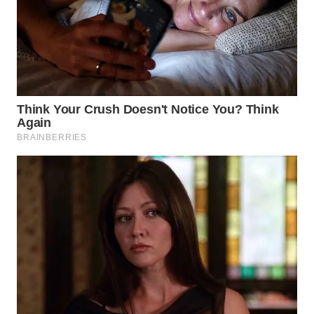
WN
SUMEDANG
WN
CIANJUR
WN
KEPULAUAN
SERIBU
WN
TANGERANG
WN
BINJAI
WN
CIREBON