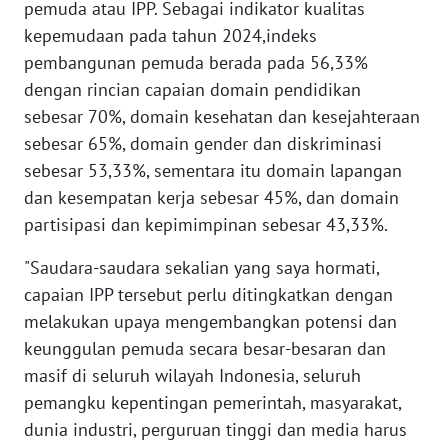
pemuda atau IPP. Sebagai indikator kualitas
WN
kepemudaan pada tahun 2024,indeks
BANTEN
pembangunan pemuda berada pada 56,33%
dengan rincian capaian domain pendidikan
WN
sebesar 70%, domain kesehatan dan kesejahteraan
NTT
sebesar 65%, domain gender dan diskriminasi
sebesar 53,33%, sementara itu domain lapangan
WN
dan kesempatan kerja sebesar 45%, dan domain
KEPRI
partisipasi dan kepimimpinan sebesar 43,33%.
WN
"Saudara-saudara sekalian yang saya hormati,
PAPUA
capaian IPP tersebut perlu ditingkatkan dengan
melakukan upaya mengembangkan potensi dan
WN
keunggulan pemuda secara besar-besaran dan
PAPUA
BARAT
masif di seluruh wilayah Indonesia, seluruh
pemangku kepentingan pemerintah, masyarakat,
WN
dunia industri, perguruan tinggi dan media harus
RIAU