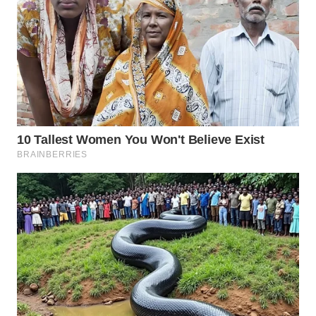
Wahana
Media
Group
WAHANA
NEWS
WAHANA
TANI
WAHANA
ADVOKAT
WAHANA
INFRASTRUKTUR
WAHANA
KONSUMEN