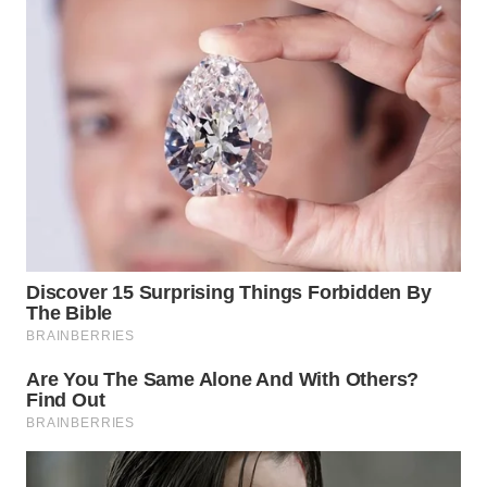
WN
TAPANULI
TENGAH
WN DELI
SERDANG
WN
TEBING
TINGGI
WN
PAKPAK
WN
KARAWANG
WN
BEKASI