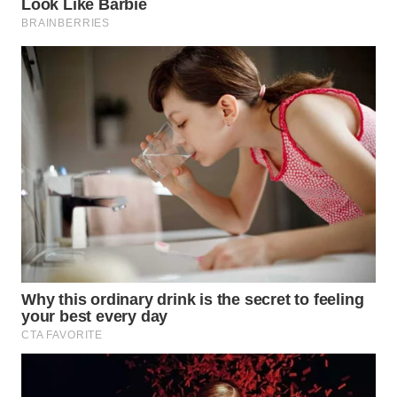
WAHANA
SPORT
WAHANA
UMKM
WAHANA
SELEB
WAHANA
PERSONA
WAHANA
OTOMOTIF
WAHANA
HEALTH