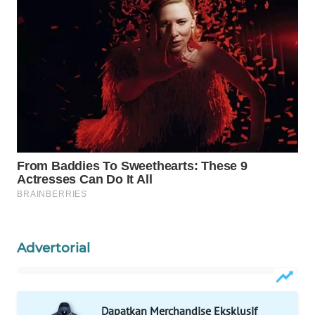
WAHANA
DESA
WISATA
LAPAK
WAHANA
Wahana
Network
KONSUMEN
LISTRIK
MASYARAKAT
Advertorial
KELISTRIKAN
WALINKI
Dapatkan Merchandise Eksklusif
ID