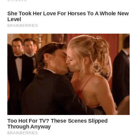
WN
PRIANGAN
TIMUR
WN
SEMARANG
WN
SOLO
WN
BOROBUDUR
WN
MADURA
WN
SURABAYA