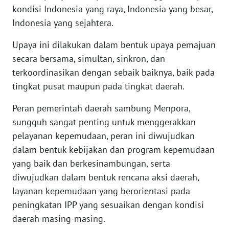
kondisi Indonesia yang raya, Indonesia yang besar,
Indonesia yang sejahtera.
WN
BABEL
Upaya ini dilakukan dalam bentuk upaya pemajuan
secara bersama, simultan, sinkron, dan
WN
terkoordinasikan dengan sebaik baiknya, baik pada
SUMBAR
tingkat pusat maupun pada tingkat daerah.
WN
Peran pemerintah daerah sambung Menpora,
SUMSEL
sungguh sangat penting untuk menggerakkan
pelayanan kepemudaan, peran ini diwujudkan
WN
BENGKULU
dalam bentuk kebijakan dan program kepemudaan
yang baik dan berkesinambungan, serta
WN
diwujudkan dalam bentuk rencana aksi daerah,
LAMPUNG
layanan kepemudaan yang berorientasi pada
peningkatan IPP yang sesuaikan dengan kondisi
WN
daerah masing-masing.
JATENG