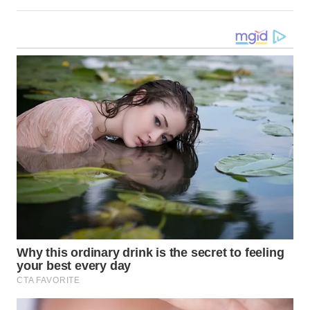
WN
TAPANULI
SELATAN
WN
TANJUNG
LESUNG
WN
KARO
WN
SIMALUNGUN
WN
LABUHANBATU