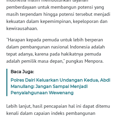
REDAKSI
pemberdayaan untuk membangun potensi yang
masih terpendam hingga potensi tersebut menjadi
KARIR
kekuatan dalam kepemimpinan, kepeloporan dan
kewirausahaan.
DISCLAIMER
"Harapan kepada pemuda untuk lebih berperan
Wahana
dalam pembangunan nasional Indonesia adalah
News
tepat adanya, karena pada hakikatnya pemuda
Regional
adalah pemilik masa depan," pungkas Menpora.
WN
Baca Juga:
SUMUT
Polres Dairi Keluarkan Undangan Kedua, Abdi
Manullang: Jangan Sampai Menjadi
WN
Penyalahgunaan Wewenang
JAKARTA
Lebih lanjut, hasil pencapaian hal ini dapat ditemu
WN
kenali dalam capaian indeks pembangunan
JABAR