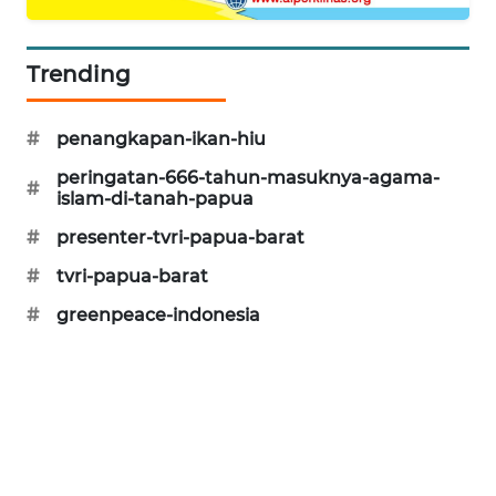
CILEUNGSI
NEWS
Trending
BERKAT
NEWS
#
penangkapan-ikan-hiu
peringatan-666-tahun-masuknya-agama-
#
BERAMPU
islam-di-tanah-papua
NEWS
#
presenter-tvri-papua-barat
ANUGERAH
#
tvri-papua-barat
NEWS
#
greenpeace-indonesia
AKHLAK
ID
PERAPKI
NEWS