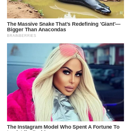
WAHANA
LISTRIK
WAHANA
TRAVEL
WAHANA
TV
WAHANANEWS
ID
WAHANANEWS
CO ID
WAHANANEWS
NET