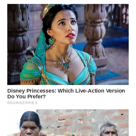
WN
NATUNA
WN
BINTAN
WN
MANDALIKA
WN
LIKUPANG
WN
LABUANBAJO
WN
BORNEO