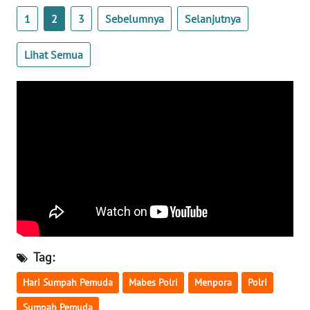
1
2
3
Sebelumnya
Selanjutnya
WN
NUSANTARA
Lihat Semua
WN
JOGJA
WN
JATIM
WN
BALI
WN
KALBAR
Tag:
Hari Sumpah Pemuda
Mabes Polri
Menpora
Polri
WN
KALTENG
Sumpah Pemuda