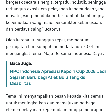
bergerak secara sinergis, terpadu, holistik, sehingga
terbangun ekosistem pelayanan kepemudaan yang
WN
inovatif, yang mendukung bertumbuh kembangnya
SERAMBI
kepemudaan yang maju, berkarakter kebangsaan,
dan berdaya saing," ucapnya.
WN
JAMBI
Oleh karena itu sungguh tepat, momentum
peringatan hari sumpah pemuda tahun 2024 ini
WN
mengangkat tema "Maju Bersama Indonesia Raya".
SULTRA
Baca Juga:
WN
NPC Indonesia Apresiasi Kapolri Cup 2026, Jadi
NTB
Sejarah Baru bagi Atlet Bulu Tangkis
Disabilitas
WN
SULTENG
Tema ini menyampaikan pesan kepada kita semua
untuk meningkatkan dan memajukan berbagai
WN
elemen pelayanan kepemudaan hingga mencapai
SULBAR