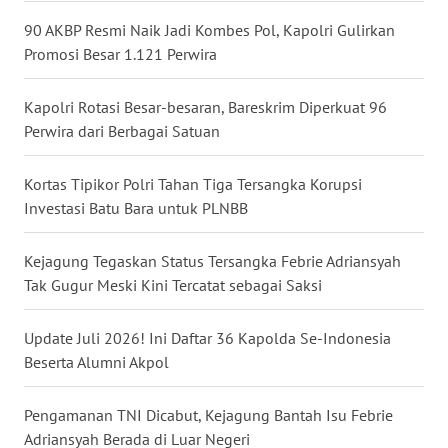
90 AKBP Resmi Naik Jadi Kombes Pol, Kapolri Gulirkan
WN
Promosi Besar 1.121 Perwira
MALUKU
Kapolri Rotasi Besar-besaran, Bareskrim Diperkuat 96
WN
MALUT
Perwira dari Berbagai Satuan
WN
Kortas Tipikor Polri Tahan Tiga Tersangka Korupsi
DAIRI
Investasi Batu Bara untuk PLNBB
WN
Kejagung Tegaskan Status Tersangka Febrie Adriansyah
DANAU
Tak Gugur Meski Kini Tercatat sebagai Saksi
TOBA
Update Juli 2026! Ini Daftar 36 Kapolda Se-Indonesia
WN
Beserta Alumni Akpol
NIAS
Pengamanan TNI Dicabut, Kejagung Bantah Isu Febrie
WN
Adriansyah Berada di Luar Negeri
LANGKAT