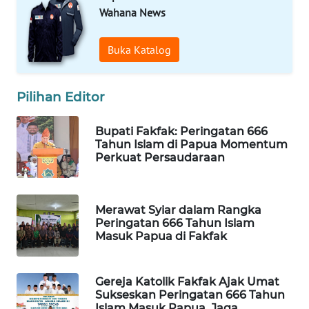
Wahana News
MAWAKA
ID
Buka Katalog
MARTABAT
Pilihan Editor
NET
Bupati Fakfak: Peringatan 666
PLN
Tahun Islam di Papua Momentum
WATCH
Perkuat Persaudaraan
MKLI
Merawat Syiar dalam Rangka
Peringatan 666 Tahun Islam
LPKKI
Masuk Papua di Fakfak
LKKI
Gereja Katolik Fakfak Ajak Umat
Sukseskan Peringatan 666 Tahun
KOPEKLIN
Islam Masuk Papua, Jaga