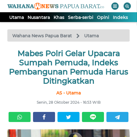
Utama
Nusantara
Khas
Serba-serbi
Opini
Indeks
WAHANA
Tutup
TV
Wahana News Papua Barat
Utama
UTAMA
Mabes Polri Gelar Upacara
Sumpah Pemuda, Indeks
NUSANTARA
Pembangunan Pemuda Harus
Ditingkatkan
KHAS
AS - Utama
Senin, 28 Oktober 2024 - 16:53 WIB
SERBA-
SERBI
OPINI