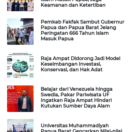
Keamanan dan Ketertiban
PORTAL
KONSUMEN
Pemkab Fakfak Sambut Gubernur
Papua dan Papua Barat Jelang
FORWAMKI
Peringatan 666 Tahun Islam
Masuk Papua
ALPERKLINAS
Raja Ampat Didorong Jadi Model
FORJASIDA
Keseimbangan Investasi,
Konservasi, dan Hak Adat
TAMBANG
NEWS
Belajar dari Venezuela hingga
Swedia, Pakar Pariwisata UF
Ingatkan Raja Ampat Hindari
SITUNGIR
Kutukan Sumber Daya Alam
NEWS
SIDIKALANG
Universitas Muhammadiyah
NEWS
Papua Barat Gencarkan Nilai-nilai