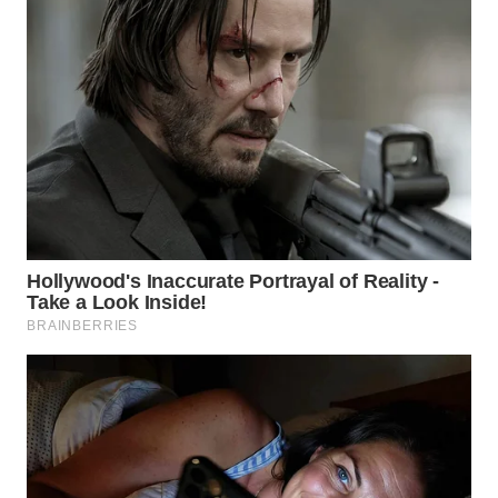
WN
BOGOR
WN
DEPOK
WN
TAPANULI
UTARA
WN
SAMOSIR
WN
PADANG
LAWAS