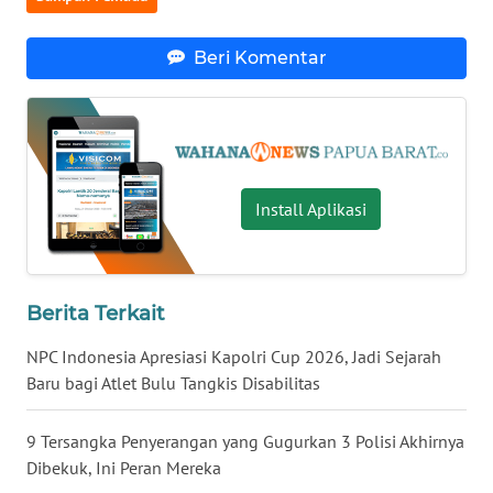
WN
Beri Komentar
KALTARA
WN
KALSEL
WN
Install Aplikasi
KALTIM
WN
SULSEL
Berita Terkait
NPC Indonesia Apresiasi Kapolri Cup 2026, Jadi Sejarah
WN
Baru bagi Atlet Bulu Tangkis Disabilitas
GORONTALO
9 Tersangka Penyerangan yang Gugurkan 3 Polisi Akhirnya
WN
Dibekuk, Ini Peran Mereka
SULUT