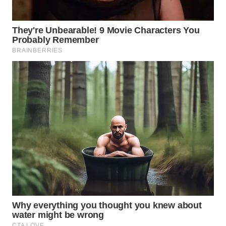
WN
INDRAMAYU
WN
KUNINGAN
WN
MAJALENGKA
WN
SUBANG
WN
SUKABUMI
WN
PURWAKARTA