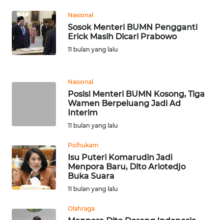
Nasional
WN
BANTEN
Sosok Menteri BUMN Pengganti
Erick Masih Dicari Prabowo
11 bulan yang lalu
WN
NTT
Nasional
WN
Posisi Menteri BUMN Kosong, Tiga
KEPRI
Wamen Berpeluang Jadi Ad
Interim
WN
11 bulan yang lalu
PAPUA
Polhukam
Isu Puteri Komarudin Jadi
WN
Menpora Baru, Dito Ariotedjo
PAPUA
Buka Suara
BARAT
11 bulan yang lalu
WN
Olahraga
RIAU