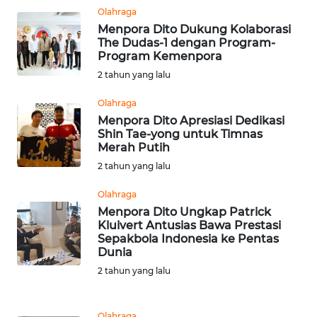
Olahraga
Menpora Dito Dukung Kolaborasi
WN
The Dudas-1 dengan Program-
NUSANTARA
Program Kemenpora
2 tahun yang lalu
WN
JOGJA
Olahraga
Menpora Dito Apresiasi Dedikasi
Shin Tae-yong untuk Timnas
WN
Merah Putih
JATIM
2 tahun yang lalu
WN
Olahraga
BALI
Menpora Dito Ungkap Patrick
Kluivert Antusias Bawa Prestasi
Sepakbola Indonesia ke Pentas
WN
Dunia
KALBAR
2 tahun yang lalu
WN
KALTENG
Olahraga