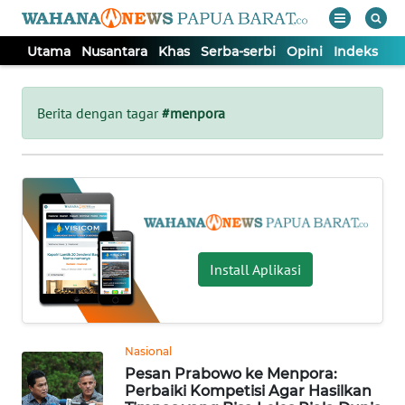
Utama
Nusantara
Khas
Serba-serbi
Opini
Indeks
WAHANA
Tutup
TV
Berita dengan tagar
#menpora
UTAMA
NUSANTARA
KHAS
Install Aplikasi
SERBA-
SERBI
Nasional
Pesan Prabowo ke Menpora:
OPINI
Perbaiki Kompetisi Agar Hasilkan