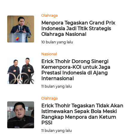
REDAKSI
Olahraga
KARIR
Menpora Tegaskan Grand Prix
Indonesia Jadi Titik Strategis
Olahraga Nasional
DISCLAIMER
10 bulan yang lalu
Wahana
Nasional
News
Erick Thohir Dorong Sinergi
Regional
Kemenpora-KOI untuk Jaga
Prestasi Indonesia di Ajang
WN
Internasional
SUMUT
11 bulan yang lalu
Olahraga
WN
Erick Thohir Tegaskan Tidak Akan
JAKARTA
Istimewakan Sepak Bola Meski
Rangkap Menpora dan Ketum
WN
PSSI
JABAR
11 bulan yang lalu