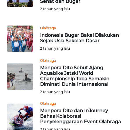
Sehat dan Bugar
2 tahun yang lalu
WN
MALUKU
Olahraga
WN
Indonesia Bugar Bakal Dilakukan
MALUT
Sejak Usia Sekolah Dasar
2 tahun yang lalu
WN
DAIRI
Olahraga
Menpora Dito Sebut Ajang
Aquabike Jetski World
WN
Championship Toba Semakin
DANAU
Diminati Dunia Internasional
TOBA
2 tahun yang lalu
WN
Olahraga
NIAS
Menpora Dito dan InJourney
Bahas Kolaborasi
Penyelenggaraan Event Olahraga
WN
LANGKAT
2 tahun yang lalu