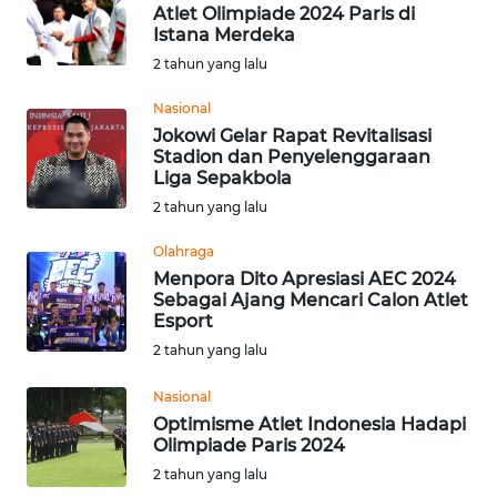
Atlet Olimpiade 2024 Paris di
WN
Istana Merdeka
SUMEDANG
2 tahun yang lalu
WN
Nasional
CIANJUR
Jokowi Gelar Rapat Revitalisasi
Stadion dan Penyelenggaraan
Liga Sepakbola
WN
KEPULAUAN
2 tahun yang lalu
SERIBU
Olahraga
Menpora Dito Apresiasi AEC 2024
WN
Sebagai Ajang Mencari Calon Atlet
TANGERANG
Esport
2 tahun yang lalu
WN
BINJAI
Nasional
Optimisme Atlet Indonesia Hadapi
Olimpiade Paris 2024
WN
CIREBON
2 tahun yang lalu