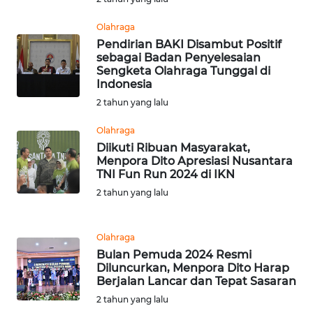
WN
TAPANULI
Olahraga
TENGAH
Pendirian BAKI Disambut Positif
sebagai Badan Penyelesaian
Sengketa Olahraga Tunggal di
WN DELI
Indonesia
SERDANG
2 tahun yang lalu
WN
Olahraga
TEBING
Diikuti Ribuan Masyarakat,
TINGGI
Menpora Dito Apresiasi Nusantara
TNI Fun Run 2024 di IKN
2 tahun yang lalu
WN
PAKPAK
Olahraga
WN
Bulan Pemuda 2024 Resmi
KARAWANG
Diluncurkan, Menpora Dito Harap
Berjalan Lancar dan Tepat Sasaran
WN
2 tahun yang lalu
BEKASI