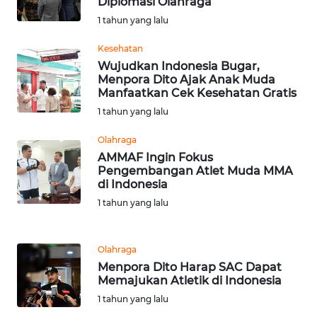
Diplomasi Olahraga
1 tahun yang lalu
WN
BABEL
Kesehatan
Wujudkan Indonesia Bugar,
Menpora Dito Ajak Anak Muda
WN
Manfaatkan Cek Kesehatan Gratis
SUMBAR
1 tahun yang lalu
WN
Olahraga
SUMSEL
AMMAF Ingin Fokus
Pengembangan Atlet Muda MMA
di Indonesia
WN
1 tahun yang lalu
BENGKULU
WN
Olahraga
LAMPUNG
Menpora Dito Harap SAC Dapat
Memajukan Atletik di Indonesia
WN
1 tahun yang lalu
JATENG