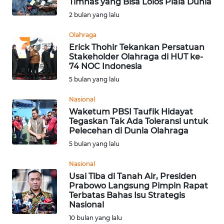
Timnas yang Bisa Lolos Piala Dunia
Informasi
2 bulan yang lalu
INDEKS
Olahraga
BERITA
Erick Thohir Tekankan Persatuan
Stakeholder Olahraga di HUT ke-
74 NOC Indonesia
KONTAK
5 bulan yang lalu
KAMI
Nasional
INFO
Waketum PBSI Taufik Hidayat
IKLAN
Tegaskan Tak Ada Toleransi untuk
Pelecehan di Dunia Olahraga
5 bulan yang lalu
TENTANG
KAMI
Nasional
Usai Tiba di Tanah Air, Presiden
PEDOMAN
Prabowo Langsung Pimpin Rapat
MEDIA
Terbatas Bahas Isu Strategis
SIBER
Nasional
10 bulan yang lalu