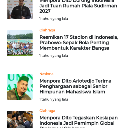
Menpora Dito Dorong Indonesia
Jadi Tuan Rumah Piala Sudirman
2027
WN
1 tahun yang lalu
SERAMBI
Olahraga
WN
Resmikan 17 Stadion di Indonesia,
JAMBI
Prabowo: Sepak Bola Penting
Membentuk Karakter Bangsa
1 tahun yang lalu
WN
SULTRA
Nasional
WN
Menpora Dito Ariotedjo Terima
NTB
Penghargaan sebagai Senior
Himpunan Mahasiswa Islam
WN
1 tahun yang lalu
SULTENG
Olahraga
Menpora Dito Tegaskan Kesiapan
WN
Indonesia Jadi Pemimpin Global
SULBAR