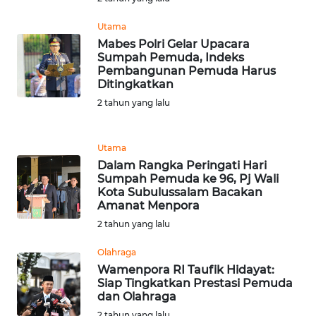
Utama
WN
Mabes Polri Gelar Upacara
TAPANULI
Sumpah Pemuda, Indeks
SELATAN
Pembangunan Pemuda Harus
Ditingkatkan
WN
2 tahun yang lalu
TANJUNG
LESUNG
Utama
Dalam Rangka Peringati Hari
WN
Sumpah Pemuda ke 96, Pj Wali
KARO
Kota Subulussalam Bacakan
Amanat Menpora
WN
2 tahun yang lalu
SIMALUNGUN
Olahraga
Wamenpora RI Taufik Hidayat:
WN
Siap Tingkatkan Prestasi Pemuda
LABUHANBATU
dan Olahraga
2 tahun yang lalu