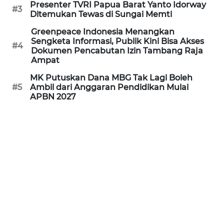
Presenter TVRI Papua Barat Yanto Idorway
#3
Ditemukan Tewas di Sungai Memti
WN
PRIANGAN
Greenpeace Indonesia Menangkan
TIMUR
Sengketa Informasi, Publik Kini Bisa Akses
#4
Dokumen Pencabutan Izin Tambang Raja
Ampat
WN
SEMARANG
MK Putuskan Dana MBG Tak Lagi Boleh
#5
Ambil dari Anggaran Pendidikan Mulai
APBN 2027
WN
SOLO
WN
BOROBUDUR
WN
MADURA
WN
SURABAYA