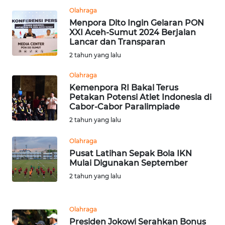
Olahraga
Menpora Dito Ingin Gelaran PON
WN
XXI Aceh-Sumut 2024 Berjalan
BOGOR
Lancar dan Transparan
2 tahun yang lalu
WN
DEPOK
Olahraga
Kemenpora RI Bakal Terus
Petakan Potensi Atlet Indonesia di
WN
Cabor-Cabor Paralimpiade
TAPANULI
2 tahun yang lalu
UTARA
Olahraga
WN
Pusat Latihan Sepak Bola IKN
SAMOSIR
Mulai Digunakan September
2 tahun yang lalu
WN
PADANG
LAWAS
Olahraga
Presiden Jokowi Serahkan Bonus