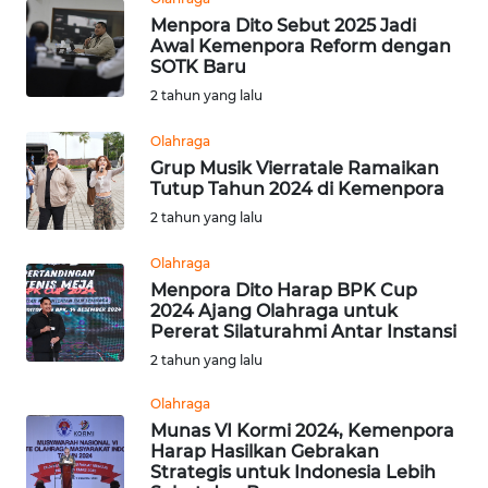
Menpora Dito Sebut 2025 Jadi
WN
Awal Kemenpora Reform dengan
KALTARA
SOTK Baru
2 tahun yang lalu
WN
Olahraga
KALSEL
Grup Musik Vierratale Ramaikan
Tutup Tahun 2024 di Kemenpora
WN
2 tahun yang lalu
KALTIM
Olahraga
WN
Menpora Dito Harap BPK Cup
SULSEL
2024 Ajang Olahraga untuk
Pererat Silaturahmi Antar Instansi
2 tahun yang lalu
WN
GORONTALO
Olahraga
Munas VI Kormi 2024, Kemenpora
WN
Harap Hasilkan Gebrakan
SULUT
Strategis untuk Indonesia Lebih