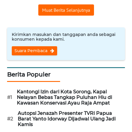
Muat Berita Selanjutnya
WN
INDRAMAYU
WN
Kirimkan masukan dan tanggapan anda sebagai
KUNINGAN
konsumen kepada kami.
Suara Pembaca
WN
MAJALENGKA
Berita Populer
WN
SUBANG
Kantongi Izin dari Kota Sorong, Kapal
WN
#1
Nelayan Bebas Tangkap Puluhan Hiu di
Kawasan Konservasi Ayau Raja Ampat
SUKABUMI
Autopsi Jenazah Presenter TVRI Papua
#2
Barat Yanto Idorway Dijadwal Ulang Jadi
WN
Kamis
PURWAKARTA