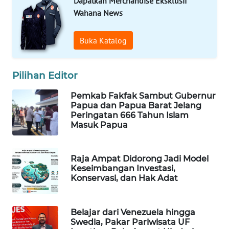
Dapatkan Merchandise Eksklusif
Wahana News
MAWAKA
ID
Buka Katalog
MARTABAT
Pilihan Editor
NET
Pemkab Fakfak Sambut Gubernur
PLN
Papua dan Papua Barat Jelang
WATCH
Peringatan 666 Tahun Islam
Masuk Papua
MKLI
Raja Ampat Didorong Jadi Model
LPKKI
Keseimbangan Investasi,
Konservasi, dan Hak Adat
LKKI
Belajar dari Venezuela hingga
KOPEKLIN
Swedia, Pakar Pariwisata UF