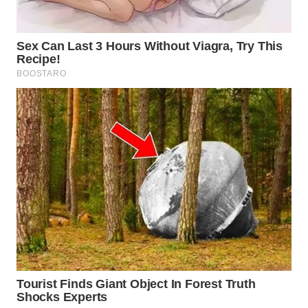
WN
INDRAMAYU
WN
KUNINGAN
WN
MAJALENGKA
WN
SUBANG
WN
SUKABUMI
WN
PURWAKARTA