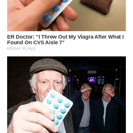
WN
TAPANULI
SELATAN
WN
TANJUNG
LESUNG
WN
KARO
WN
SIMALUNGUN
WN
LABUHANBATU