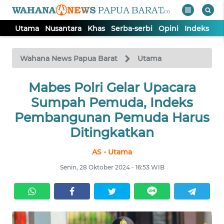
Utama
Nusantara
Khas
Serba-serbi
Opini
Indeks
WAHANA
Tutup
TV
Wahana News Papua Barat
Utama
UTAMA
Mabes Polri Gelar Upacara
Sumpah Pemuda, Indeks
NUSANTARA
Pembangunan Pemuda Harus
Ditingkatkan
KHAS
AS - Utama
Senin, 28 Oktober 2024 - 16:53 WIB
SERBA-
SERBI
OPINI