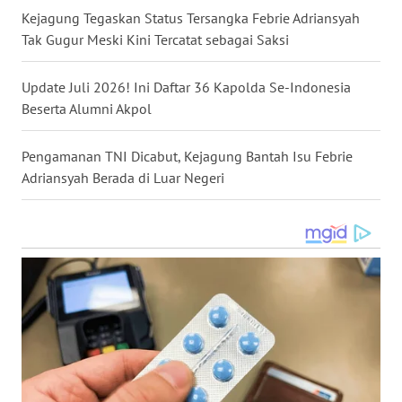
Kejagung Tegaskan Status Tersangka Febrie Adriansyah
WN
Tak Gugur Meski Kini Tercatat sebagai Saksi
MALUKU
Update Juli 2026! Ini Daftar 36 Kapolda Se-Indonesia
WN
Beserta Alumni Akpol
MALUT
Pengamanan TNI Dicabut, Kejagung Bantah Isu Febrie
WN
Adriansyah Berada di Luar Negeri
DAIRI
WN
DANAU
TOBA
WN
NIAS
WN
LANGKAT