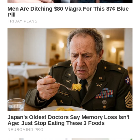
WN
TAPANULI
TENGAH
WN DELI
SERDANG
WN
TEBING
TINGGI
WN
PAKPAK
WN
KARAWANG
WN
BEKASI