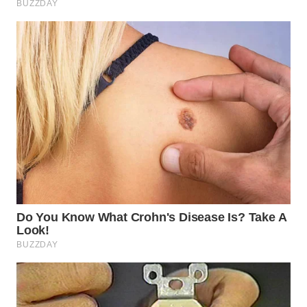
WN
PRIANGAN
TIMUR
WN
SEMARANG
WN
SOLO
WN
BOROBUDUR
WN
MADURA
WN
SURABAYA