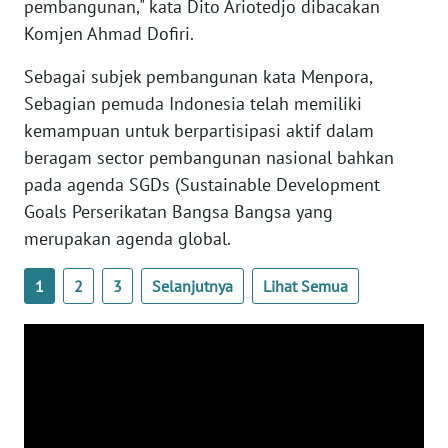
pembangunan," kata Dito Ariotedjo dibacakan
Komjen Ahmad Dofiri.
WN
BABEL
Sebagai subjek pembangunan kata Menpora,
Sebagian pemuda Indonesia telah memiliki
WN
kemampuan untuk berpartisipasi aktif dalam
SUMBAR
beragam sector pembangunan nasional bahkan
pada agenda SGDs (Sustainable Development
WN
Goals Perserikatan Bangsa Bangsa yang
SUMSEL
merupakan agenda global.
WN
1
2
3
Selanjutnya
Lihat Semua
BENGKULU
WN
LAMPUNG
WN
JATENG