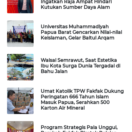
Ingatkan Raja Ampat Hindari
Kutukan Sumber Daya Alam
PORTAL
KONSUMEN
Universitas Muhammadiyah
Papua Barat Gencarkan Nilai-nilai
FORWAMKI
Keislaman, Gelar Baitul Arqam
ALPERKLINAS
Waisai Semrawut, Saat Estetika
FORJASIDA
Ibu Kota Surga Dunia Tergadai di
Bahu Jalan
TAMBANG
NEWS
Umat Katolik TPW Fakfak Dukung
Peringatan 666 Tahun Islam
SITUNGIR
Masuk Papua, Serahkan 500
NEWS
Karton Air Mineral
SIDIKALANG
Program Strategis Pala Unggul,
NEWS