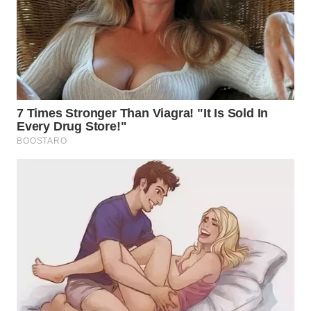
WN
SUMEDANG
WN
CIANJUR
WN
KEPULAUAN
SERIBU
WN
TANGERANG
WN
BINJAI
WN
CIREBON