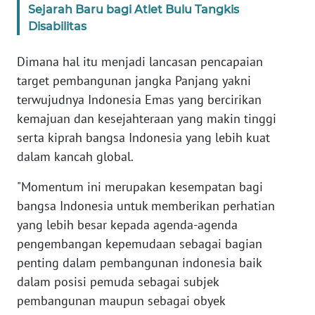
Sejarah Baru bagi Atlet Bulu Tangkis
Disabilitas
WN
SERAMBI
Dimana hal itu menjadi lancasan pencapaian
target pembangunan jangka Panjang yakni
WN
terwujudnya Indonesia Emas yang bercirikan
JAMBI
kemajuan dan kesejahteraan yang makin tinggi
serta kiprah bangsa Indonesia yang lebih kuat
WN
SULTRA
dalam kancah global.
"Momentum ini merupakan kesempatan bagi
WN
bangsa Indonesia untuk memberikan perhatian
NTB
yang lebih besar kepada agenda-agenda
pengembangan kepemudaan sebagai bagian
WN
SULTENG
penting dalam pembangunan indonesia baik
dalam posisi pemuda sebagai subjek
WN
pembangunan maupun sebagai obyek
SULBAR