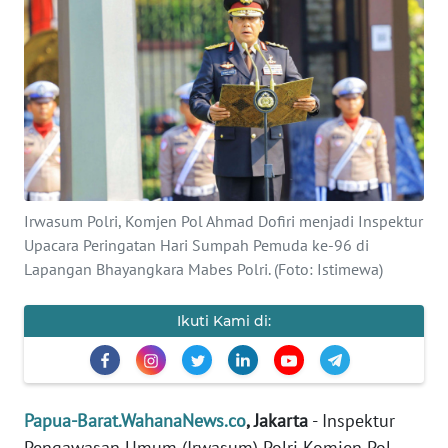
Informasi
INDEKS
BERITA
KONTAK
KAMI
INFO
Irwasum Polri, Komjen Pol Ahmad Dofiri menjadi Inspektur
IKLAN
Upacara Peringatan Hari Sumpah Pemuda ke-96 di
Lapangan Bhayangkara Mabes Polri. (Foto: Istimewa)
TENTANG
KAMI
Ikuti Kami di:
PEDOMAN
MEDIA
SIBER
Papua-Barat.WahanaNews.co
, Jakarta
- Inspektur
Pengawasan Umum (Irwasum) Polri Komjen Pol