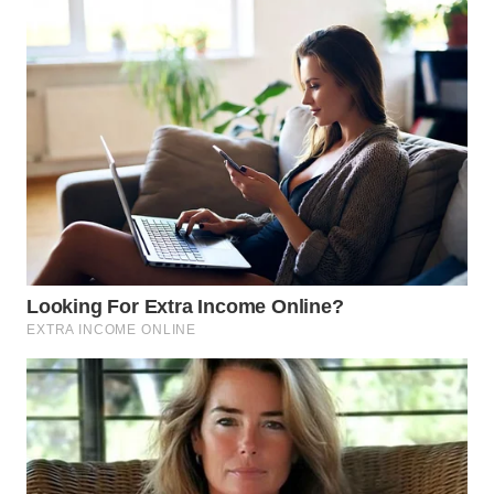
WN
BOGOR
WN
DEPOK
WN
TAPANULI
UTARA
WN
SAMOSIR
WN
PADANG
LAWAS