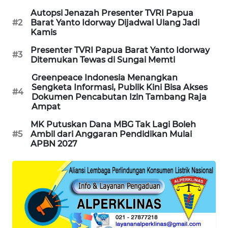
Autopsi Jenazah Presenter TVRI Papua
KARING
#2
Barat Yanto Idorway Dijadwal Ulang Jadi
NEWS
Kamis
Presenter TVRI Papua Barat Yanto Idorway
JURNAL
#3
Ditemukan Tewas di Sungai Memti
MARITIM
Greenpeace Indonesia Menangkan
Sengketa Informasi, Publik Kini Bisa Akses
HUMBANG
#4
Dokumen Pencabutan Izin Tambang Raja
NEWS
Ampat
MK Putuskan Dana MBG Tak Lagi Boleh
GARONGGANG
#5
Ambil dari Anggaran Pendidikan Mulai
NEWS
APBN 2027
FISUELRI
ID
ENERGI
NEWS