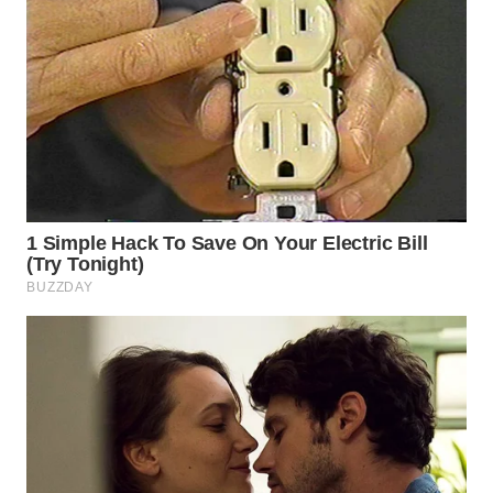
WN
NATUNA
WN
BINTAN
WN
MANDALIKA
WN
LIKUPANG
WN
LABUANBAJO
WN
BORNEO