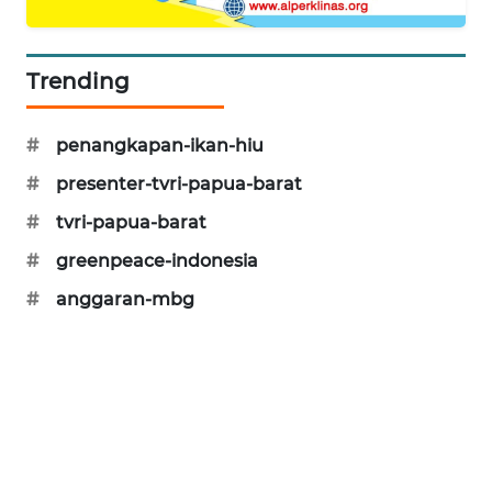
CILEUNGSI
NEWS
Trending
BERKAT
NEWS
#
penangkapan-ikan-hiu
#
presenter-tvri-papua-barat
BERAMPU
NEWS
#
tvri-papua-barat
#
greenpeace-indonesia
ANUGERAH
NEWS
#
anggaran-mbg
AKHLAK
ID
PERAPKI
NEWS