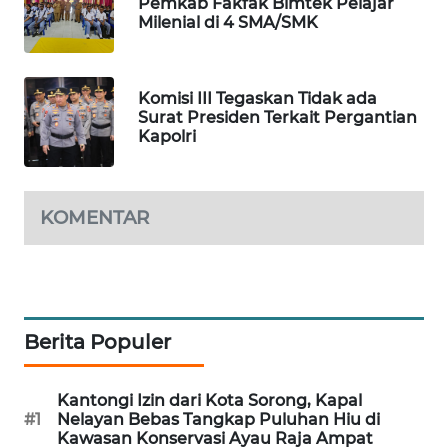
Pemkab Fakfak Bimtek Pelajar
Milenial di 4 SMA/SMK
SIBARAGAS
NEWS
Komisi III Tegaskan Tidak ada
METRO
Surat Presiden Terkait Pergantian
Kapolri
SIANTAR
NEWS
METRO
KOMENTAR
MEDAN
NEWS
METRO
JAKARTA
Berita Populer
NEWS
Kantongi Izin dari Kota Sorong, Kapal
KRT
#1
Nelayan Bebas Tangkap Puluhan Hiu di
NEWS
Kawasan Konservasi Ayau Raja Ampat