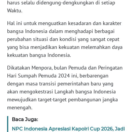
harus selalu didengung-dengkungkan di setiap
WN
Waktu.
BANTEN
Hal ini untuk menguatkan kesadaran dan karakter
bangsa Indonesia dalam menghadapi berbagai
WN
NTT
perubahan situasi dan kondisi yang sangat cepat
yang bisa menjadikan kekuatan melemahkan daya
WN
kekuatan bangsa Indonesia.
KEPRI
Dikatakan Menpora, bulan Pemuda dan Peringatan
Hari Sumpah Pemuda 2024 ini, berbarengan
WN
PAPUA
dengan masa transisi pemerintahan baru yang
akan mengokestrasi Langkah bangsa Indonesia
WN
mewujudkan target-target pembangunan jangka
PAPUA
menengah.
BARAT
Baca Juga:
WN
NPC Indonesia Apresiasi Kapolri Cup 2026, Jadi
RIAU