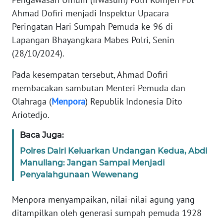
REDAKSI
Ahmad Dofiri menjadi Inspektur Upacara
Peringatan Hari Sumpah Pemuda ke-96 di
KARIR
Lapangan Bhayangkara Mabes Polri, Senin
(28/10/2024).
DISCLAIMER
Pada kesempatan tersebut, Ahmad Dofiri
Wahana
membacakan sambutan Menteri Pemuda dan
News
Olahraga (
Menpora
) Republik Indonesia Dito
Regional
Ariotedjo.
WN
Baca Juga:
SUMUT
Polres Dairi Keluarkan Undangan Kedua, Abdi
Manullang: Jangan Sampai Menjadi
WN
Penyalahgunaan Wewenang
JAKARTA
Menpora menyampaikan, nilai-nilai agung yang
WN
ditampilkan oleh generasi sumpah pemuda 1928
JABAR