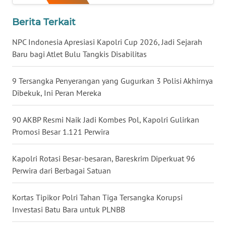
WN
Berita Terkait
KALTARA
NPC Indonesia Apresiasi Kapolri Cup 2026, Jadi Sejarah
Baru bagi Atlet Bulu Tangkis Disabilitas
WN
KALSEL
9 Tersangka Penyerangan yang Gugurkan 3 Polisi Akhirnya
Dibekuk, Ini Peran Mereka
WN
KALTIM
90 AKBP Resmi Naik Jadi Kombes Pol, Kapolri Gulirkan
WN
Promosi Besar 1.121 Perwira
SULSEL
Kapolri Rotasi Besar-besaran, Bareskrim Diperkuat 96
WN
Perwira dari Berbagai Satuan
GORONTALO
Kortas Tipikor Polri Tahan Tiga Tersangka Korupsi
WN
Investasi Batu Bara untuk PLNBB
SULUT