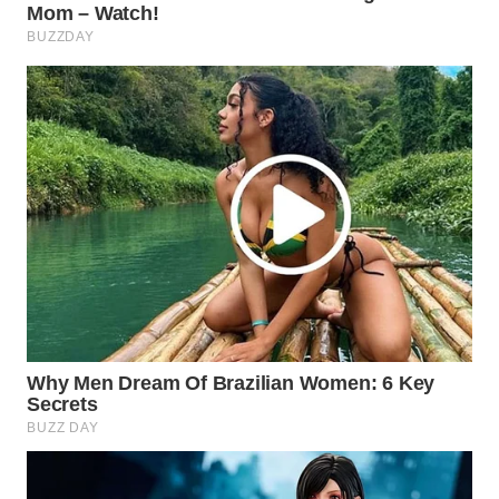
WAHANA
SPORT
WAHANA
UMKM
WAHANA
SELEB
WAHANA
PERSONA
WAHANA
OTOMOTIF
WAHANA
HEALTH