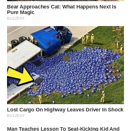
WAHANA
LISTRIK
WAHANA
TRAVEL
WAHANA
TV
WAHANANEWS
ID
WAHANANEWS
CO ID
WAHANANEWS
NET