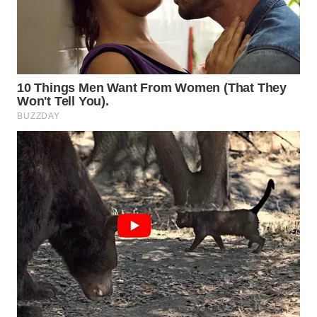
Wahana
Media
Group
WAHANA
NEWS
WAHANA
TANI
WAHANA
ADVOKAT
WAHANA
INFRASTRUKTUR
WAHANA
KONSUMEN