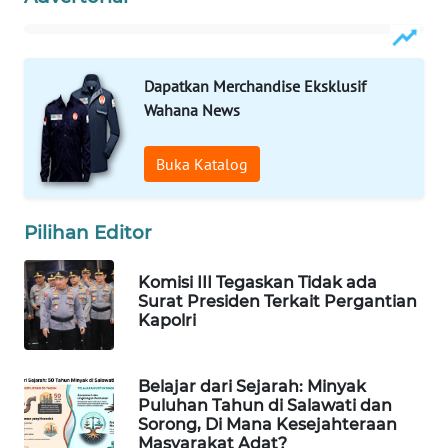
WAHANA
LISTRIK
Dapatkan Merchandise Eksklusif
Wahana News
WAHANA
TRAVEL
Buka Katalog
WAHANA
TV
Pilihan Editor
WAHANANEWS
Komisi III Tegaskan Tidak ada
ID
Surat Presiden Terkait Pergantian
Kapolri
WAHANANEWS
CO ID
Belajar dari Sejarah: Minyak
Puluhan Tahun di Salawati dan
WAHANANEWS
Sorong, Di Mana Kesejahteraan
NET
Masyarakat Adat?