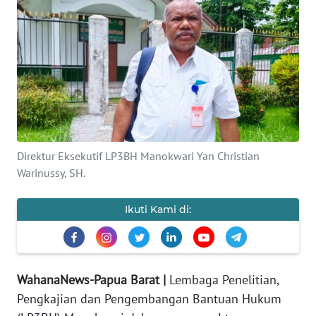
Informasi
INDEKS
BERITA
KONTAK
KAMI
INFO
Direktur Eksekutif LP3BH Manokwari Yan Christian
IKLAN
Warinussy, SH.
TENTANG
Ikuti Kami di:
KAMI
PEDOMAN
MEDIA
WahanaNews-Papua Barat |
Lembaga Penelitian,
SIBER
Pengkajian dan Pengembangan Bantuan Hukum