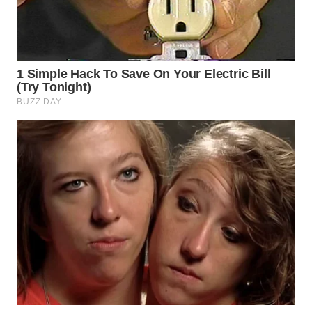
WN
INDRAMAYU
WN
KUNINGAN
WN
MAJALENGKA
WN
SUBANG
WN
SUKABUMI
WN
PURWAKARTA