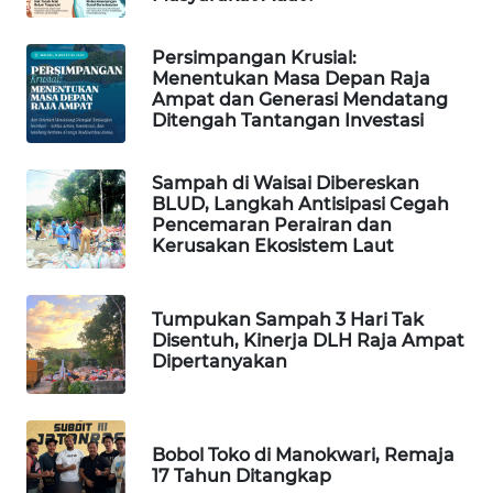
WAHANA
Persimpangan Krusial:
SPORT
Menentukan Masa Depan Raja
Ampat dan Generasi Mendatang
Ditengah Tantangan Investasi
WAHANA
UMKM
Sampah di Waisai Dibereskan
BLUD, Langkah Antisipasi Cegah
WAHANA
Pencemaran Perairan dan
SELEB
Kerusakan Ekosistem Laut
WAHANA
PERSONA
Tumpukan Sampah 3 Hari Tak
Disentuh, Kinerja DLH Raja Ampat
Dipertanyakan
WAHANA
OTOMOTIF
WAHANA
Bobol Toko di Manokwari, Remaja
HEALTH
17 Tahun Ditangkap