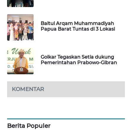
WAHANA
DESA
WISATA
Baitul Arqam Muhammadiyah
Papua Barat Tuntas di 3 Lokasi
LAPAK
WAHANA
Golkar Tegaskan Setia dukung
Wahana
Pemerintahan Prabowo-Gibran
Network
KONSUMEN
LISTRIK
KOMENTAR
MASYARAKAT
KELISTRIKAN
WALINKI
Berita Populer
ID