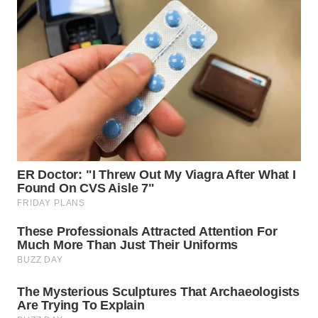
WN
TAPANULI
SELATAN
WN
TANJUNG
LESUNG
WN
KARO
WN
SIMALUNGUN
WN
LABUHANBATU