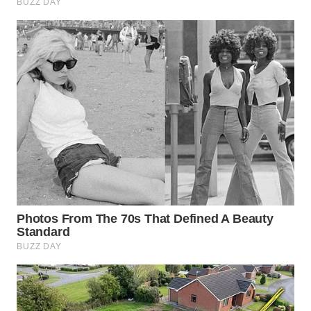
WN
TAPANULI
TENGAH
WN DELI
SERDANG
WN
TEBING
TINGGI
WN
PAKPAK
WN
KARAWANG
WN
BEKASI