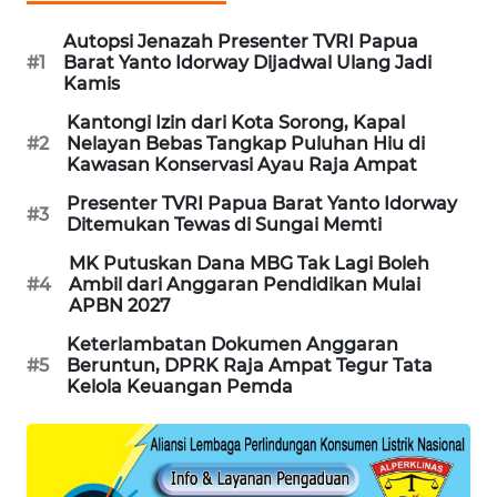
Autopsi Jenazah Presenter TVRI Papua
MAWAKA
#1
Barat Yanto Idorway Dijadwal Ulang Jadi
ID
Kamis
Kantongi Izin dari Kota Sorong, Kapal
MARTABAT
#2
Nelayan Bebas Tangkap Puluhan Hiu di
NET
Kawasan Konservasi Ayau Raja Ampat
Presenter TVRI Papua Barat Yanto Idorway
#3
PLN
Ditemukan Tewas di Sungai Memti
WATCH
MK Putuskan Dana MBG Tak Lagi Boleh
#4
Ambil dari Anggaran Pendidikan Mulai
MKLI
APBN 2027
Keterlambatan Dokumen Anggaran
LPKKI
#5
Beruntun, DPRK Raja Ampat Tegur Tata
Kelola Keuangan Pemda
LKKI
KOPEKLIN