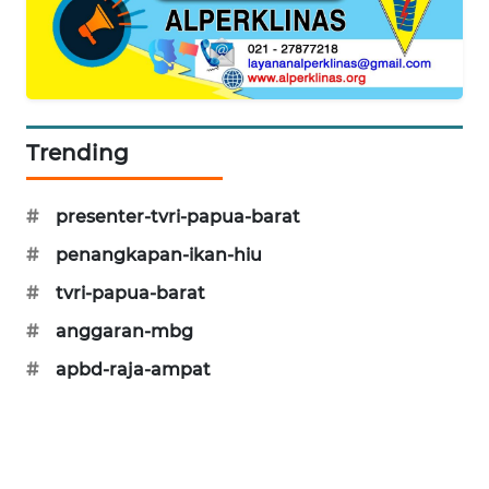
PORTAL
KONSUMEN
FORWAMKI
Trending
ALPERKLINAS
#
presenter-tvri-papua-barat
FORJASIDA
#
penangkapan-ikan-hiu
#
tvri-papua-barat
TAMBANG
NEWS
#
anggaran-mbg
#
apbd-raja-ampat
SITUNGIR
NEWS
SIDIKALANG
NEWS