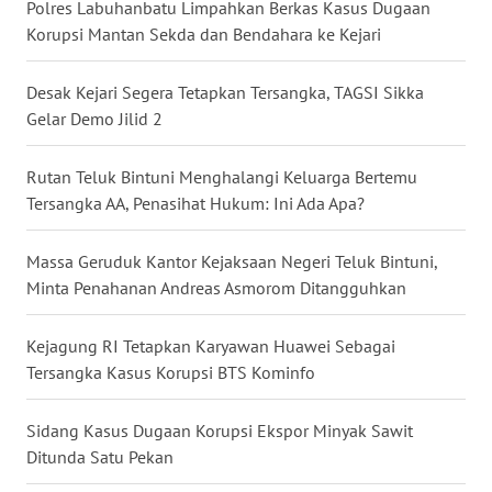
Polres Labuhanbatu Limpahkan Berkas Kasus Dugaan
Korupsi Mantan Sekda dan Bendahara ke Kejari
WN
KALTARA
Desak Kejari Segera Tetapkan Tersangka, TAGSI Sikka
Gelar Demo Jilid 2
WN
KALSEL
Rutan Teluk Bintuni Menghalangi Keluarga Bertemu
Tersangka AA, Penasihat Hukum: Ini Ada Apa?
WN
KALTIM
Massa Geruduk Kantor Kejaksaan Negeri Teluk Bintuni,
WN
Minta Penahanan Andreas Asmorom Ditangguhkan
SULSEL
Kejagung RI Tetapkan Karyawan Huawei Sebagai
WN
Tersangka Kasus Korupsi BTS Kominfo
GORONTALO
Sidang Kasus Dugaan Korupsi Ekspor Minyak Sawit
WN
Ditunda Satu Pekan
SULUT