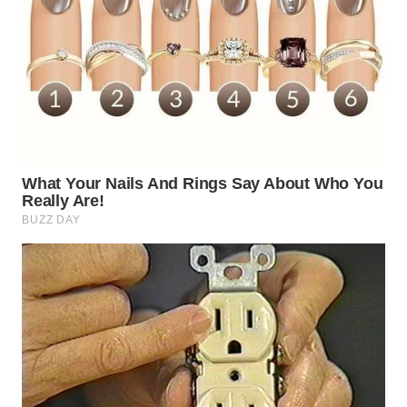
WN
SUMEDANG
WN
CIANJUR
WN
KEPULAUAN
SERIBU
WN
TANGERANG
WN
BINJAI
WN
CIREBON