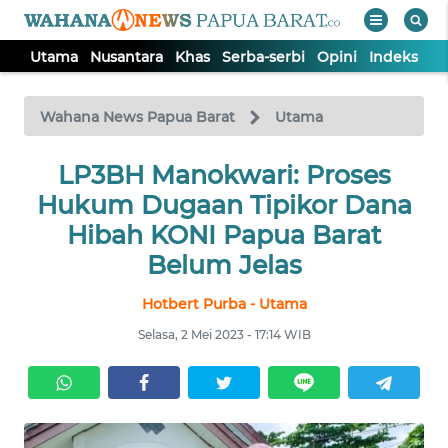
Utama
Nusantara
Khas
Serba-serbi
Opini
Indeks
WAHANA
Tutup
TV
Wahana News Papua Barat
Utama
UTAMA
LP3BH Manokwari: Proses
Hukum Dugaan Tipikor Dana
NUSANTARA
Hibah KONI Papua Barat
Belum Jelas
KHAS
Hotbert Purba - Utama
Selasa, 2 Mei 2023 - 17:14 WIB
SERBA-
SERBI
OPINI