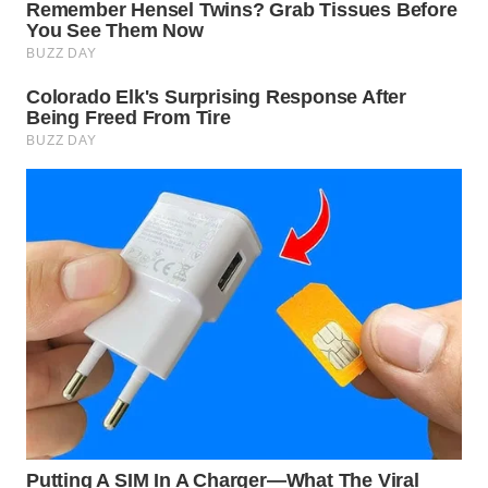
WN
PRIANGAN
TIMUR
WN
SEMARANG
WN
SOLO
WN
BOROBUDUR
WN
MADURA
WN
SURABAYA