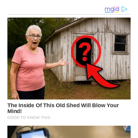
WN
MALUKU
WN
MALUT
WN
DAIRI
WN
DANAU
TOBA
WN
NIAS
WN
LANGKAT