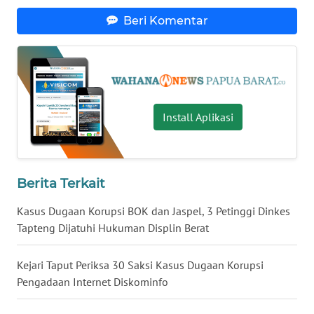
Beri Komentar
WN
NUSANTARA
WN
JOGJA
Install Aplikasi
WN
JATIM
Berita Terkait
WN
BALI
Kasus Dugaan Korupsi BOK dan Jaspel, 3 Petinggi Dinkes
Tapteng Dijatuhi Hukuman Displin Berat
WN
KALBAR
Kejari Taput Periksa 30 Saksi Kasus Dugaan Korupsi
Pengadaan Internet Diskominfo
WN
KALTENG