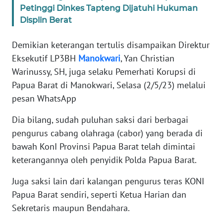
Petinggi Dinkes Tapteng Dijatuhi Hukuman
Displin Berat
WN
SERAMBI
Demikian keterangan tertulis disampaikan Direktur
Eksekutif LP3BH
Manokwari
, Yan Christian
WN
Warinussy, SH, juga selaku Pemerhati Korupsi di
JAMBI
Papua Barat di Manokwari, Selasa (2/5/23) melalui
pesan WhatsApp
WN
SULTRA
Dia bilang, sudah puluhan saksi dari berbagai
pengurus cabang olahraga (cabor) yang berada di
WN
NTB
bawah KonI Provinsi Papua Barat telah dimintai
keterangannya oleh penyidik Polda Papua Barat.
WN
Juga saksi lain dari kalangan pengurus teras KONI
SULTENG
Papua Barat sendiri, seperti Ketua Harian dan
Sekretaris maupun Bendahara.
WN
SULBAR