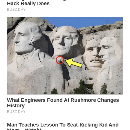
WN
NATUNA
WN
BINTAN
WN
MANDALIKA
WN
LIKUPANG
WN
LABUANBAJO
WN
BORNEO