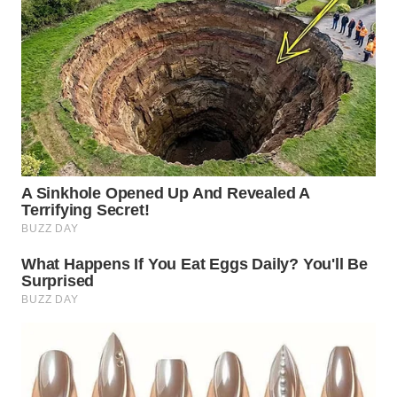
WN
BOGOR
WN
DEPOK
WN
TAPANULI
UTARA
WN
SAMOSIR
WN
PADANG
LAWAS