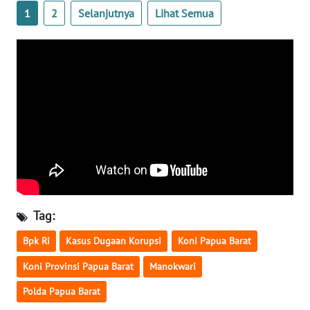
1
2
Selanjutnya
Lihat Semua
WN
BABEL
WN
SUMBAR
WN
SUMSEL
WN
BENGKULU
Tag:
WN
Bpk Ri
Kasus Dugaan Korupsi
Koni Papua Barat
LAMPUNG
Koni Provinsi Papua Barat
Manokwari
WN
Polda Papua Barat
JATENG