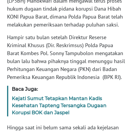
(LP3BH) Manokwari dalam mengawal terus proses
REDAKSI
hukum dugaan tindak pidana korupsi Dana Hibah
KONI Papua Barat, dimana Polda Papua Barat telah
KARIR
melakukan pemeriksaan terhadap puluhan saksi.
DISCLAIMER
Hampir satu bulan setelah Direktur Reserse
Kriminal Khusus (Dir. Reskrimsus) Polda Papua
Wahana
Barat Kombes Pol. Sonny Tampubolon mengatakan
News
Regional
bulan lalu bahwa pihaknya tinggal menunggu hasil
Perhitungan Keuangan Negara (PKN) dari Badan
WN
Pemeriksa Keuangan Republik Indonesia (BPK RI).
SUMUT
Baca Juga:
WN
Kejati Sumut Tetapkan Mantan Kadis
JAKARTA
Kesehatan Tapteng Tersangka Dugaan
Korupsi BOK dan Jaspel
WN
JABAR
Hingga saat ini belum sama sekali ada kejelasan