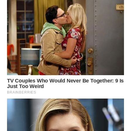
WN
TAPANULI
SELATAN
WN
TANJUNG
LESUNG
WN
KARO
WN
SIMALUNGUN
WN
LABUHANBATU