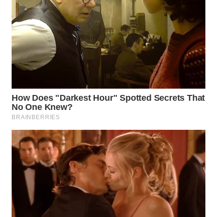
WN
PRIANGAN
TIMUR
WN
SEMARANG
WN
SOLO
WN
BOROBUDUR
WN
MADURA
WN
SURABAYA