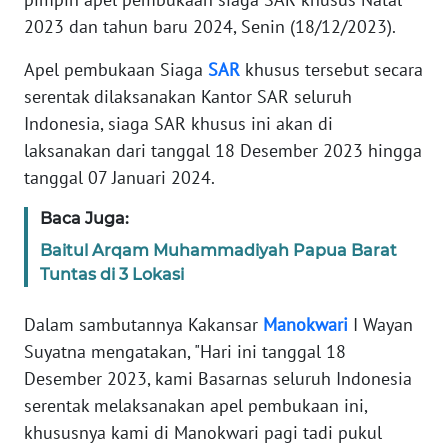
REDAKSI
2023 dan tahun baru 2024, Senin (18/12/2023).
KARIR
Apel pembukaan Siaga
SAR
khusus tersebut secara
serentak dilaksanakan Kantor SAR seluruh
DISCLAIMER
Indonesia, siaga SAR khusus ini akan di
laksanakan dari tanggal 18 Desember 2023 hingga
Wahana
tanggal 07 Januari 2024.
News
Regional
Baca Juga:
Baitul Arqam Muhammadiyah Papua Barat
WN
Tuntas di 3 Lokasi
SUMUT
Dalam sambutannya Kakansar
Manokwari
I Wayan
WN
Suyatna mengatakan, "Hari ini tanggal 18
JAKARTA
Desember 2023, kami Basarnas seluruh Indonesia
serentak melaksanakan apel pembukaan ini,
WN
JABAR
khususnya kami di Manokwari pagi tadi pukul