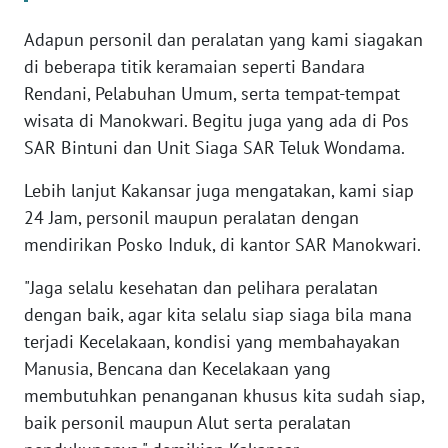
Adapun personil dan peralatan yang kami siagakan
WN
di beberapa titik keramaian seperti Bandara
SERAMBI
Rendani, Pelabuhan Umum, serta tempat-tempat
wisata di Manokwari. Begitu juga yang ada di Pos
WN
JAMBI
SAR Bintuni dan Unit Siaga SAR Teluk Wondama.
Lebih lanjut Kakansar juga mengatakan, kami siap
WN
24 Jam, personil maupun peralatan dengan
SULTRA
mendirikan Posko Induk, di kantor SAR Manokwari.
WN
"Jaga selalu kesehatan dan pelihara peralatan
NTB
dengan baik, agar kita selalu siap siaga bila mana
terjadi Kecelakaan, kondisi yang membahayakan
WN
SULTENG
Manusia, Bencana dan Kecelakaan yang
membutuhkan penanganan khusus kita sudah siap,
WN
baik personil maupun Alut serta peralatan
SULBAR