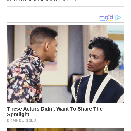
WN
MALUKU
WN
MALUT
WN
DAIRI
WN
DANAU
TOBA
WN
NIAS
WN
LANGKAT