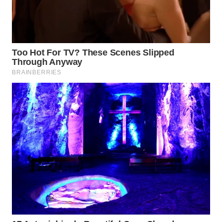
WN
NATUNA
WN
BINTAN
WN
MANDALIKA
WN
LIKUPANG
WN
LABUANBAJO
WN
BORNEO