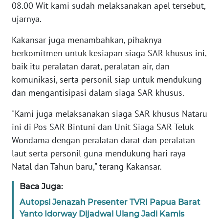
08.00 Wit kami sudah melaksanakan apel tersebut,
WN
ujarnya.
BANTEN
Kakansar juga menambahkan, pihaknya
WN
berkomitmen untuk kesiapan siaga SAR khusus ini,
NTT
baik itu peralatan darat, peralatan air, dan
komunikasi, serta personil siap untuk mendukung
WN
dan mengantisipasi dalam siaga SAR khusus.
KEPRI
"Kami juga melaksanakan siaga SAR khusus Nataru
WN
ini di Pos SAR Bintuni dan Unit Siaga SAR Teluk
PAPUA
Wondama dengan peralatan darat dan peralatan
laut serta personil guna mendukung hari raya
WN
Natal dan Tahun baru," terang Kakansar.
PAPUA
BARAT
Baca Juga:
Autopsi Jenazah Presenter TVRI Papua Barat
WN
Yanto Idorway Dijadwal Ulang Jadi Kamis
RIAU