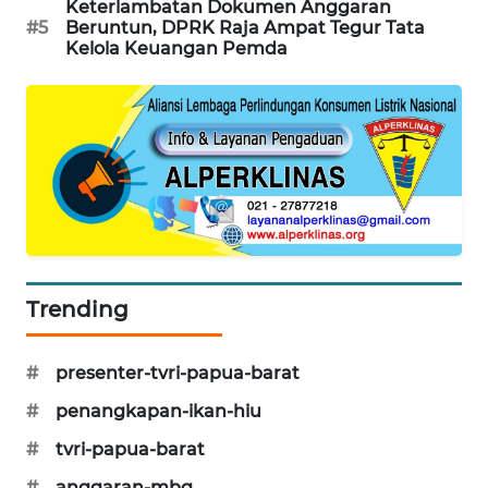
Keterlambatan Dokumen Anggaran
#5
Beruntun, DPRK Raja Ampat Tegur Tata
KARING
Kelola Keuangan Pemda
NEWS
JURNAL
MARITIM
HUMBANG
NEWS
GARONGGANG
NEWS
Trending
FISUELRI
#
presenter-tvri-papua-barat
ID
#
penangkapan-ikan-hiu
ENERGI
#
tvri-papua-barat
NEWS
#
anggaran-mbg