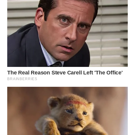
WAHANA
LISTRIK
WAHANA
TRAVEL
WAHANA
TV
WAHANANEWS
ID
WAHANANEWS
CO ID
WAHANANEWS
NET