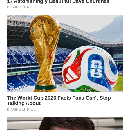
Wahana
Media
Group
WAHANA
NEWS
WAHANA
TANI
WAHANA
ADVOKAT
WAHANA
INFRASTRUKTUR
WAHANA
KONSUMEN