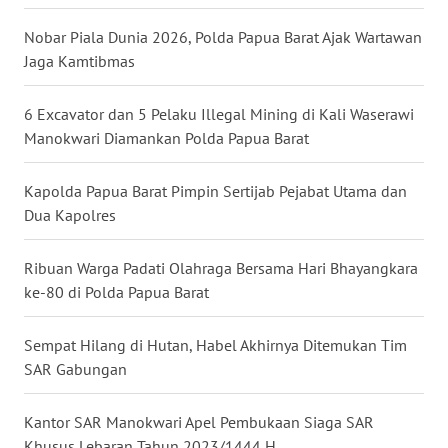
Nobar Piala Dunia 2026, Polda Papua Barat Ajak Wartawan
WN
KALTARA
Jaga Kamtibmas
WN
6 Excavator dan 5 Pelaku Illegal Mining di Kali Waserawi
KALSEL
Manokwari Diamankan Polda Papua Barat
WN
Kapolda Papua Barat Pimpin Sertijab Pejabat Utama dan
KALTIM
Dua Kapolres
WN
Ribuan Warga Padati Olahraga Bersama Hari Bhayangkara
SULSEL
ke-80 di Polda Papua Barat
WN
Sempat Hilang di Hutan, Habel Akhirnya Ditemukan Tim
GORONTALO
SAR Gabungan
WN
Kantor SAR Manokwari Apel Pembukaan Siaga SAR
SULUT
Khusus Lebaran Tahun 2023/1444 H