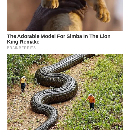
WAHANA
SPORT
WAHANA
UMKM
WAHANA
SELEB
WAHANA
PERSONA
WAHANA
OTOMOTIF
WAHANA
HEALTH