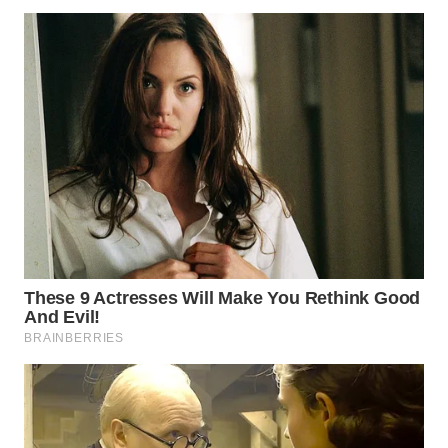
WN
INDRAMAYU
WN
KUNINGAN
WN
MAJALENGKA
WN
SUBANG
WN
SUKABUMI
WN
PURWAKARTA