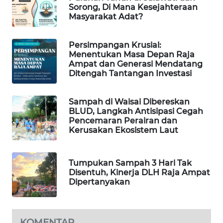
Sorong, Di Mana Kesejahteraan
Masyarakat Adat?
PORTAL
KONSUMEN
Persimpangan Krusial:
Menentukan Masa Depan Raja
FORWAMKI
Ampat dan Generasi Mendatang
Ditengah Tantangan Investasi
ALPERKLINAS
Sampah di Waisai Dibereskan
FORJASIDA
BLUD, Langkah Antisipasi Cegah
Pencemaran Perairan dan
Kerusakan Ekosistem Laut
TAMBANG
NEWS
Tumpukan Sampah 3 Hari Tak
SITUNGIR
Disentuh, Kinerja DLH Raja Ampat
NEWS
Dipertanyakan
SIDIKALANG
NEWS
KOMENTAR