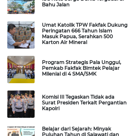
Bahu Jalan
MAWAKA
ID
Umat Katolik TPW Fakfak Dukung
Peringatan 666 Tahun Islam
Masuk Papua, Serahkan 500
MARTABAT
Karton Air Mineral
NET
PLN
Program Strategis Pala Unggul,
WATCH
Pemkab Fakfak Bimtek Pelajar
Milenial di 4 SMA/SMK
MKLI
Komisi III Tegaskan Tidak ada
LPKKI
Surat Presiden Terkait Pergantian
Kapolri
LKKI
Belajar dari Sejarah: Minyak
KOPEKLIN
Puluhan Tahun di Salawati dan