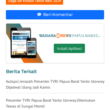
Siaga Sar Khusus Tahun Baru 2024
WN
Beri Komentar
NUSANTARA
WN
JOGJA
WN
Install Aplikasi
JATIM
WN
BALI
Berita Terkait
Autopsi Jenazah Presenter TVRI Papua Barat Yanto Idorway
WN
Dijadwal Ulang Jadi Kamis
KALBAR
Presenter TVRI Papua Barat Yanto Idorway Ditemukan
WN
Tewas di Sungai Memti
KALTENG