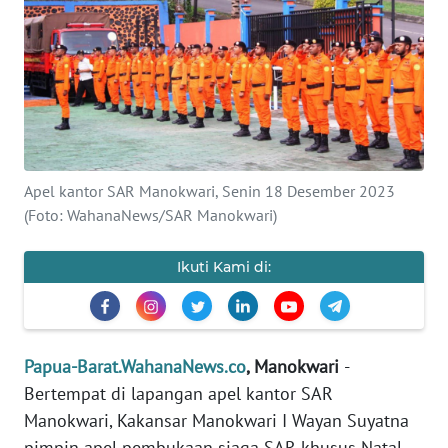
Informasi
INDEKS
BERITA
KONTAK
KAMI
Apel kantor SAR Manokwari, Senin 18 Desember 2023
(Foto: WahanaNews/SAR Manokwari)
INFO
IKLAN
Ikuti Kami di:
TENTANG
KAMI
PEDOMAN
Papua-Barat.WahanaNews.co
, Manokwari
-
MEDIA
Bertempat di lapangan apel kantor SAR
SIBER
Manokwari, Kakansar Manokwari I Wayan Suyatna
pimpin apel pembukaan siaga SAR khusus Natal