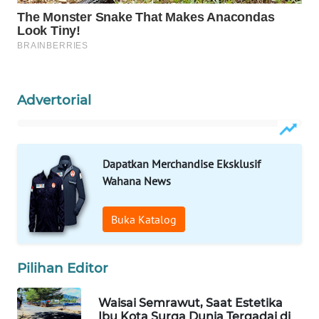
WAHANA
DESA
WISATA
LAPAK
Advertorial
WAHANA
Wahana
Network
Dapatkan Merchandise Eksklusif
Wahana News
KONSUMEN
LISTRIK
Buka Katalog
MASYARAKAT
KELISTRIKAN
Pilihan Editor
WALINKI
Waisai Semrawut, Saat Estetika
Ibu Kota Surga Dunia Tergadai di
ID