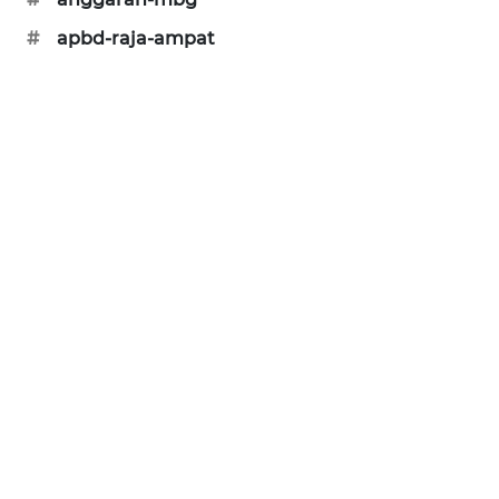
CILEUNGSI
#
apbd-raja-ampat
NEWS
BERKAT
NEWS
BERAMPU
NEWS
ANUGERAH
NEWS
AKHLAK
ID
PERAPKI
NEWS