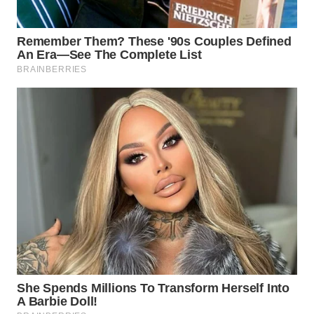
WN
BOGOR
WN
DEPOK
WN
TAPANULI
UTARA
WN
SAMOSIR
WN
PADANG
LAWAS