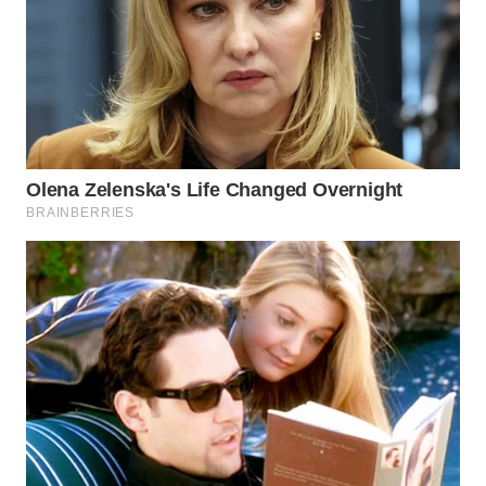
WN
TAPANULI
TENGAH
WN DELI
SERDANG
WN
TEBING
TINGGI
WN
PAKPAK
WN
KARAWANG
WN
BEKASI