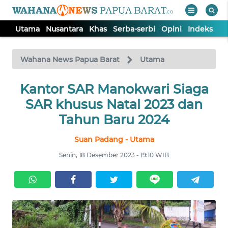
Utama
Nusantara
Khas
Serba-serbi
Opini
Indeks
WAHANA
Tutup
TV
Wahana News Papua Barat
Utama
UTAMA
Kantor SAR Manokwari Siaga
SAR khusus Natal 2023 dan
NUSANTARA
Tahun Baru 2024
Suan Padang - Utama
KHAS
Senin, 18 Desember 2023 - 19:10 WIB
SERBA-
SERBI
OPINI