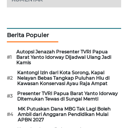
SIBARAGAS
NEWS
METRO
Berita Populer
SIANTAR
NEWS
Autopsi Jenazah Presenter TVRI Papua
#1
Barat Yanto Idorway Dijadwal Ulang Jadi
METRO
Kamis
MEDAN
Kantongi Izin dari Kota Sorong, Kapal
NEWS
#2
Nelayan Bebas Tangkap Puluhan Hiu di
Kawasan Konservasi Ayau Raja Ampat
METRO
Presenter TVRI Papua Barat Yanto Idorway
JAKARTA
#3
Ditemukan Tewas di Sungai Memti
NEWS
MK Putuskan Dana MBG Tak Lagi Boleh
#4
Ambil dari Anggaran Pendidikan Mulai
KRT
APBN 2027
NEWS