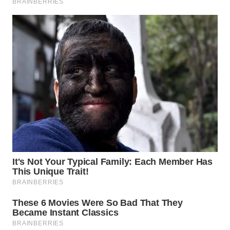
WN
SUMEDANG
WN
CIANJUR
WN
KEPULAUAN
SERIBU
WN
TANGERANG
WN
BINJAI
WN
CIREBON