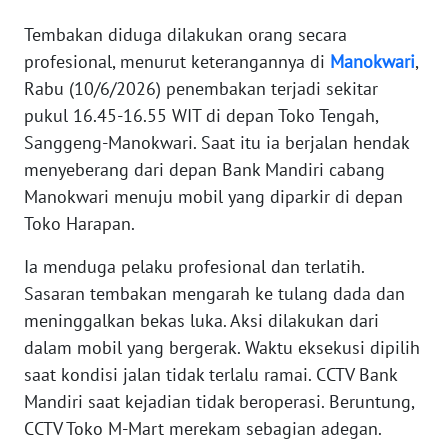
WN
Tembakan diduga dilakukan orang secara
BANTEN
profesional, menurut keterangannya di
Manokwari
,
Rabu (10/6/2026) penembakan terjadi sekitar
WN
pukul 16.45-16.55 WIT di depan Toko Tengah,
NTT
Sanggeng-Manokwari. Saat itu ia berjalan hendak
menyeberang dari depan Bank Mandiri cabang
WN
Manokwari menuju mobil yang diparkir di depan
KEPRI
Toko Harapan.
WN
Ia menduga pelaku profesional dan terlatih.
PAPUA
Sasaran tembakan mengarah ke tulang dada dan
meninggalkan bekas luka. Aksi dilakukan dari
WN
dalam mobil yang bergerak. Waktu eksekusi dipilih
PAPUA
BARAT
saat kondisi jalan tidak terlalu ramai. CCTV Bank
Mandiri saat kejadian tidak beroperasi. Beruntung,
WN
CCTV Toko M-Mart merekam sebagian adegan.
RIAU