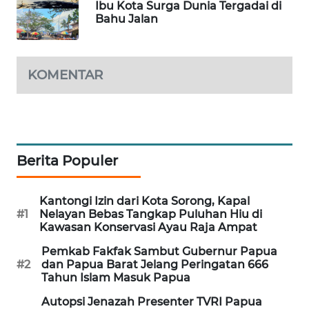
Ibu Kota Surga Dunia Tergadai di
Bahu Jalan
MAWAKA
ID
KOMENTAR
MARTABAT
NET
PLN
WATCH
Berita Populer
MKLI
Kantongi Izin dari Kota Sorong, Kapal
#1
Nelayan Bebas Tangkap Puluhan Hiu di
LPKKI
Kawasan Konservasi Ayau Raja Ampat
Pemkab Fakfak Sambut Gubernur Papua
LKKI
#2
dan Papua Barat Jelang Peringatan 666
Tahun Islam Masuk Papua
KOPEKLIN
Autopsi Jenazah Presenter TVRI Papua