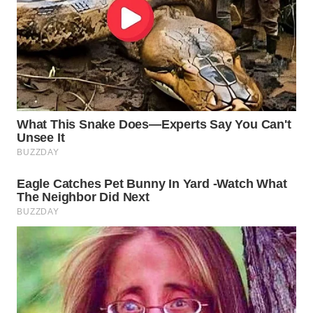
WN
PRIANGAN
TIMUR
WN
SEMARANG
WN
SOLO
WN
BOROBUDUR
WN
MADURA
WN
SURABAYA