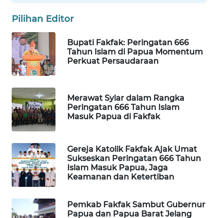
Pilihan Editor
WAHANA
SPORT
Bupati Fakfak: Peringatan 666
Tahun Islam di Papua Momentum
WAHANA
Perkuat Persaudaraan
UMKM
WAHANA
Merawat Syiar dalam Rangka
SELEB
Peringatan 666 Tahun Islam
Masuk Papua di Fakfak
WAHANA
PERSONA
Gereja Katolik Fakfak Ajak Umat
Sukseskan Peringatan 666 Tahun
WAHANA
Islam Masuk Papua, Jaga
OTOMOTIF
Keamanan dan Ketertiban
WAHANA
Pemkab Fakfak Sambut Gubernur
HEALTH
Papua dan Papua Barat Jelang