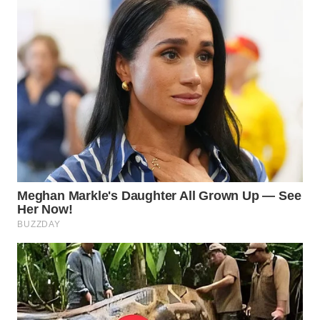
WN
INDRAMAYU
WN
KUNINGAN
WN
MAJALENGKA
WN
SUBANG
WN
SUKABUMI
WN
PURWAKARTA