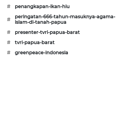
#
penangkapan-ikan-hiu
SIBARAGAS
peringatan-666-tahun-masuknya-agama-
NEWS
#
islam-di-tanah-papua
#
presenter-tvri-papua-barat
METRO
SIANTAR
#
tvri-papua-barat
NEWS
#
greenpeace-indonesia
METRO
MEDAN
NEWS
METRO
JAKARTA
NEWS
KRT
NEWS