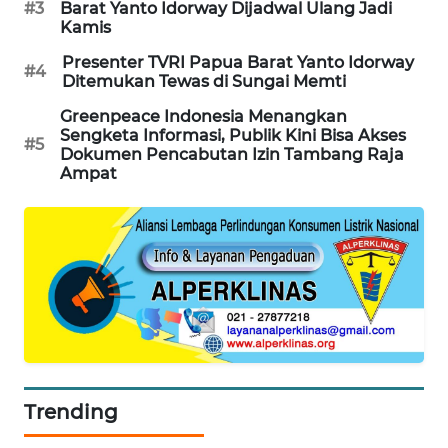
#3
Barat Yanto Idorway Dijadwal Ulang Jadi
Kamis
PORTAL
KONSUMEN
Presenter TVRI Papua Barat Yanto Idorway
#4
Ditemukan Tewas di Sungai Memti
FORWAMKI
Greenpeace Indonesia Menangkan
Sengketa Informasi, Publik Kini Bisa Akses
#5
Dokumen Pencabutan Izin Tambang Raja
ALPERKLINAS
Ampat
FORJASIDA
TAMBANG
NEWS
SITUNGIR
NEWS
Trending
SIDIKALANG
NEWS