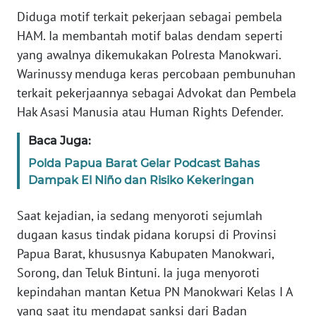
Diduga motif terkait pekerjaan sebagai pembela
HAM. Ia membantah motif balas dendam seperti
WN
SERAMBI
yang awalnya dikemukakan Polresta Manokwari.
Warinussy menduga keras percobaan pembunuhan
WN
terkait pekerjaannya sebagai Advokat dan Pembela
JAMBI
Hak Asasi Manusia atau Human Rights Defender.
WN
Baca Juga:
SULTRA
Polda Papua Barat Gelar Podcast Bahas
Dampak El Niño dan Risiko Kekeringan
WN
NTB
Saat kejadian, ia sedang menyoroti sejumlah
dugaan kasus tindak pidana korupsi di Provinsi
WN
Papua Barat, khususnya Kabupaten Manokwari,
SULTENG
Sorong, dan Teluk Bintuni. Ia juga menyoroti
kepindahan mantan Ketua PN Manokwari Kelas I A
WN
yang saat itu mendapat sanksi dari Badan
SULBAR