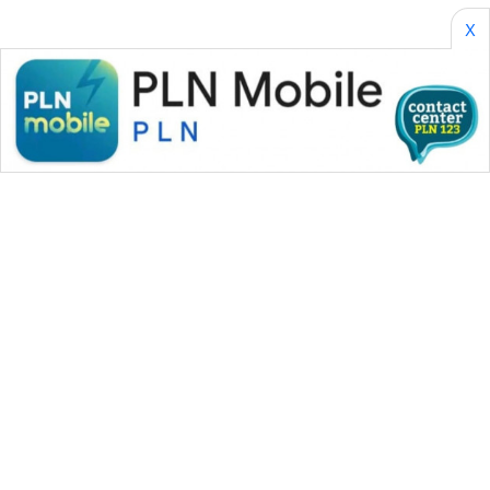
X
WAHANA MEDIA GROUP
|
|
|
WAHANA NEWS co
WAHANA TANI
WAHANA ADVOKAT
|
|
WAHANA INFRASTRUKTUR
WAHANA KONSUMEN