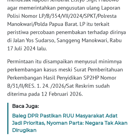
REDAKSI
agar memerintahkan pengusutan ulang Laporan
Polisi Nomor LP/B/354/VII/2024/SPKT/Polresta
KARIR
Manokwari/Polda Papua Barat. LP itu terkait
peristiwa percobaan penembakan terhadap dirinya
DISCLAIMER
di Jalan Yos Sudarso, Sanggeng Manokwari, Rabu
17 Juli 2024 lalu.
Wahana
News
Permintaan itu disampaikan menyusul minimnya
Regional
perkembangan kasus meski Surat Pemberitahuan
Perkembangan Hasil Penyidikan SP2HP Nomor
WN
SUMUT
B/31/II/RES. 1. 24. /2026/Sat Reskrim sudah
diterima pada 12 Februari 2026.
WN
Baca Juga:
JAKARTA
Baleg DPR Pastikan RUU Masyarakat Adat
WN
Jadi Prioritas, Nyoman Parta: Negara Tak Akan
JABAR
Dirugikan