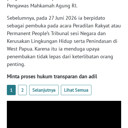
Pengawas Mahkamah Agung RI.
WN
Sebelumnya, pada 27 Juni 2026 ia berpidato
BABEL
sebagai pembuka pada acara Peradilan Rakyat atau
Permanent People’s Tribunal sesi Negara dan
WN
SUMBAR
Kerusakan Lingkungan Hidup serta Penindasan di
West Papua. Karena itu ia menduga upaya
WN
penembakan tidak lepas dari keterlibatan orang
SUMSEL
penting.
Minta proses hukum transparan dan adil
WN
BENGKULU
1
2
Selanjutnya
Lihat Semua
WN
LAMPUNG
WN
JATENG