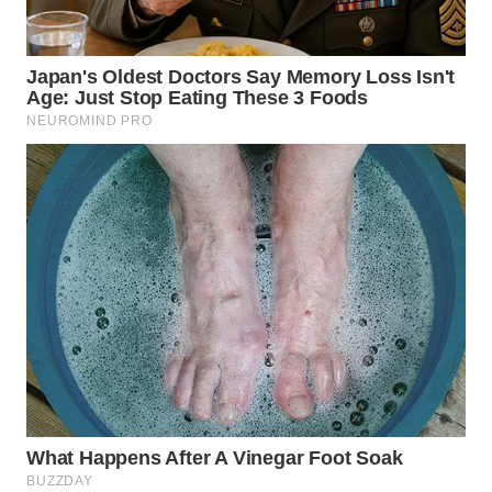
WN
TAPANULI
TENGAH
WN DELI
SERDANG
WN
TEBING
TINGGI
WN
PAKPAK
WN
KARAWANG
WN
BEKASI