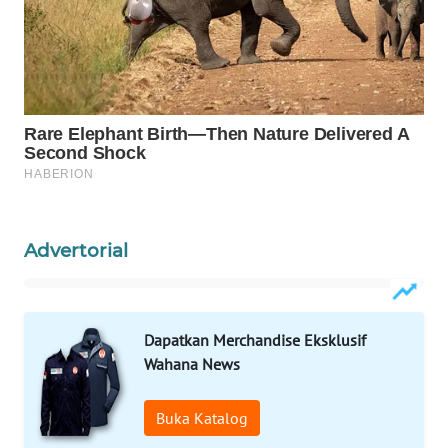
WAHANA
LISTRIK
WAHANA
TRAVEL
WAHANA
TV
Advertorial
WAHANANEWS
ID
Dapatkan Merchandise Eksklusif
WAHANANEWS
CO ID
Wahana News
WAHANANEWS
Buka Katalog
NET