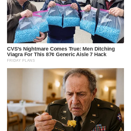
WN
TAPANULI
SELATAN
WN
TANJUNG
LESUNG
WN
KARO
WN
SIMALUNGUN
WN
LABUHANBATU