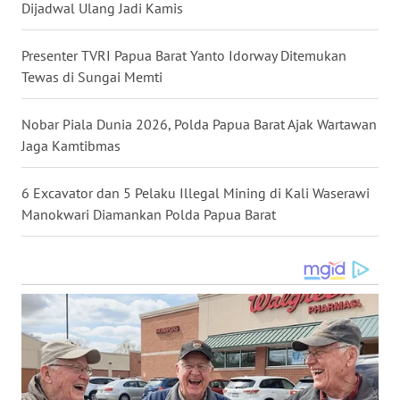
Dijadwal Ulang Jadi Kamis
WN
MALUKU
Presenter TVRI Papua Barat Yanto Idorway Ditemukan
Tewas di Sungai Memti
WN
MALUT
Nobar Piala Dunia 2026, Polda Papua Barat Ajak Wartawan
Jaga Kamtibmas
WN
DAIRI
6 Excavator dan 5 Pelaku Illegal Mining di Kali Waserawi
Manokwari Diamankan Polda Papua Barat
WN
DANAU
TOBA
WN
NIAS
WN
LANGKAT