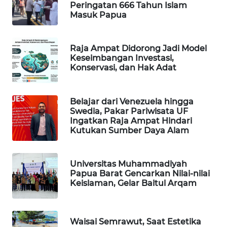
Peringatan 666 Tahun Islam
Masuk Papua
WAHANA
DESA
WISATA
Raja Ampat Didorong Jadi Model
Keseimbangan Investasi,
LAPAK
Konservasi, dan Hak Adat
WAHANA
Belajar dari Venezuela hingga
Wahana
Swedia, Pakar Pariwisata UF
Network
Ingatkan Raja Ampat Hindari
Kutukan Sumber Daya Alam
KONSUMEN
LISTRIK
Universitas Muhammadiyah
Papua Barat Gencarkan Nilai-nilai
MASYARAKAT
Keislaman, Gelar Baitul Arqam
KELISTRIKAN
WALINKI
Waisai Semrawut, Saat Estetika
ID