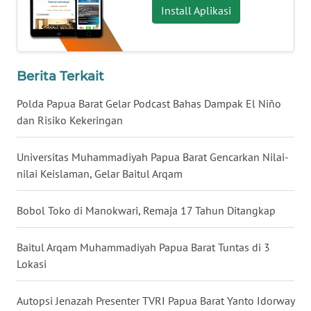
Install Aplikasi
WN
KALTARA
Berita Terkait
WN
KALSEL
Polda Papua Barat Gelar Podcast Bahas Dampak El Niño
dan Risiko Kekeringan
WN
KALTIM
Universitas Muhammadiyah Papua Barat Gencarkan Nilai-
nilai Keislaman, Gelar Baitul Arqam
WN
SULSEL
Bobol Toko di Manokwari, Remaja 17 Tahun Ditangkap
WN
GORONTALO
Baitul Arqam Muhammadiyah Papua Barat Tuntas di 3
Lokasi
WN
SULUT
Autopsi Jenazah Presenter TVRI Papua Barat Yanto Idorway