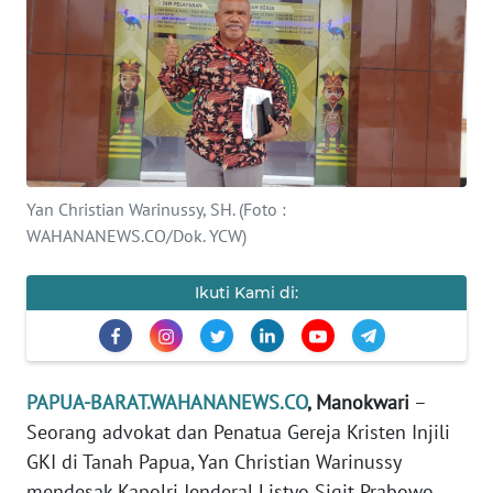
Informasi
INDEKS
BERITA
KONTAK
KAMI
Yan Christian Warinussy, SH. (Foto :
WAHANANEWS.CO/Dok. YCW)
INFO
IKLAN
Ikuti Kami di:
TENTANG
KAMI
PEDOMAN
PAPUA-BARAT.WAHANANEWS.CO
, Manokwari
–
MEDIA
Seorang advokat dan Penatua Gereja Kristen Injili
SIBER
GKI di Tanah Papua, Yan Christian Warinussy
mendesak Kapolri Jenderal Listyo Sigit Prabowo