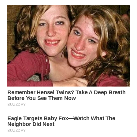
WN
BOGOR
WN
DEPOK
WN
TAPANULI
UTARA
WN
SAMOSIR
WN
PADANG
LAWAS