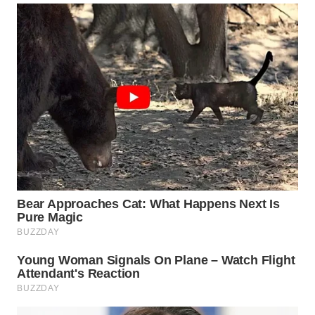
WN
SUMEDANG
WN
CIANJUR
WN
KEPULAUAN
SERIBU
WN
TANGERANG
WN
BINJAI
WN
CIREBON