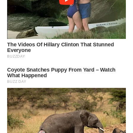
Wahana
Media
Group
WAHANA
NEWS
WAHANA
TANI
WAHANA
ADVOKAT
WAHANA
INFRASTRUKTUR
WAHANA
KONSUMEN