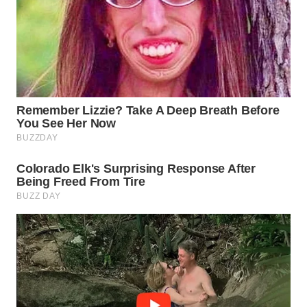
WN
NATUNA
WN
BINTAN
WN
MANDALIKA
WN
LIKUPANG
WN
LABUANBAJO
WN
BORNEO