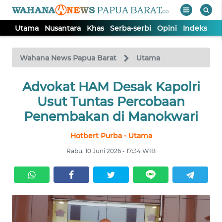
Utama
Nusantara
Khas
Serba-serbi
Opini
Indeks
WAHANA
Tutup
TV
Wahana News Papua Barat
Utama
UTAMA
Advokat HAM Desak Kapolri
Usut Tuntas Percobaan
NUSANTARA
Penembakan di Manokwari
Hotbert Purba - Utama
KHAS
Rabu, 10 Juni 2026 - 17:34 WIB
SERBA-
SERBI
OPINI