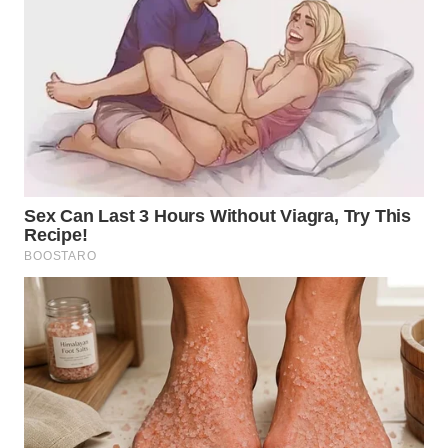
WN
MALUKU
WN
MALUT
WN
DAIRI
WN
DANAU
TOBA
WN
NIAS
WN
LANGKAT