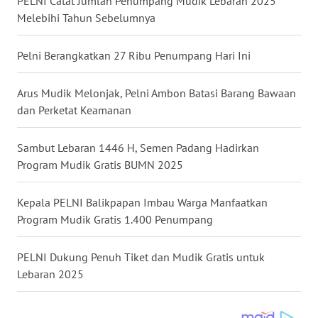
PELNI Catat Jumlah Penumpang Mudik Lebaran 2025
Melebihi Tahun Sebelumnya
WN
NUSANTARA
Pelni Berangkatkan 27 Ribu Penumpang Hari Ini
WN
Arus Mudik Melonjak, Pelni Ambon Batasi Barang Bawaan
JOGJA
dan Perketat Keamanan
WN
Sambut Lebaran 1446 H, Semen Padang Hadirkan
JATIM
Program Mudik Gratis BUMN 2025
WN
Kepala PELNI Balikpapan Imbau Warga Manfaatkan
BALI
Program Mudik Gratis 1.400 Penumpang
WN
KALBAR
PELNI Dukung Penuh Tiket dan Mudik Gratis untuk
Lebaran 2025
WN
KALTENG