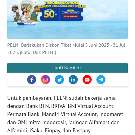
Informasi
INDEKS
BERITA
KONTAK
PELNI Berlakukan Diskon Tiket Mulai 5 Juni 2025 - 31 Juli
KAMI
2025. (Foto: Dok PELNI)
INFO
Ikuti Kami di:
IKLAN
TENTANG
KAMI
Untuk pembayaran, PELNI sudah bekerja sama
dengan Bank BTN, BRIVA, BNI Virtual Account,
PEDOMAN
Permata Bank, Mandiri Virtual Account, Indomaret
MEDIA
dan OMI mitra Indogrosir, jaringan Alfamart dan
SIBER
Alfamidi, iSaku, Finpay, dan Fastpay.