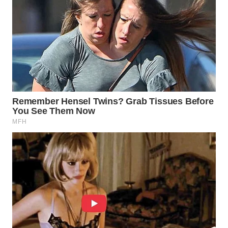
WN
NATUNA
WN
BINTAN
WN
MANDALIKA
WN
LIKUPANG
WN
LABUANBAJO
WN
BORNEO