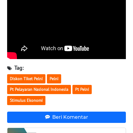
WN
SERAMBI
WN
JAMBI
WN
SULTRA
Tag:
Diskon Tiket Pelni
Pelni
WN
NTB
Pt Pelayaran Nasional Indonesia
Pt Pelni
Stimulus Ekonomi
WN
SULTENG
Beri Komentar
WN
SULBAR