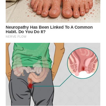
WN
TAPANULI
SELATAN
WN
TANJUNG
LESUNG
WN
KARO
WN
SIMALUNGUN
WN
LABUHANBATU