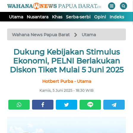
Utama
Nusantara
Khas
Serba-serbi
Opini
Indeks
WAHANA
Tutup
TV
Wahana News Papua Barat
Utama
UTAMA
Dukung Kebijakan Stimulus
Ekonomi, PELNI Berlakukan
NUSANTARA
Diskon Tiket Mulai 5 Juni 2025
Hotbert Purba - Utama
KHAS
Kamis, 5 Juni 2025 - 18:30 WIB
SERBA-
SERBI
OPINI