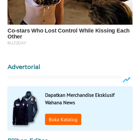
Wahana
Media
Group
WAHANA
NEWS
WAHANA
Advertorial
TANI
WAHANA
ADVOKAT
Dapatkan Merchandise Eksklusif
Wahana News
WAHANA
INFRASTRUKTUR
Buka Katalog
WAHANA
KONSUMEN