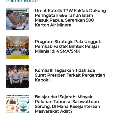
Pilihan Editor
Umat Katolik TPW Fakfak Dukung
WAHANA
Peringatan 666 Tahun Islam
LISTRIK
Masuk Papua, Serahkan 500
Karton Air Mineral
WAHANA
TRAVEL
Program Strategis Pala Unggul,
Pemkab Fakfak Bimtek Pelajar
WAHANA
Milenial di 4 SMA/SMK
TV
WAHANANEWS
Komisi III Tegaskan Tidak ada
ID
Surat Presiden Terkait Pergantian
Kapolri
WAHANANEWS
CO ID
Belajar dari Sejarah: Minyak
Puluhan Tahun di Salawati dan
WAHANANEWS
Sorong, Di Mana Kesejahteraan
NET
Masyarakat Adat?