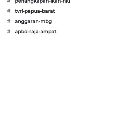
#
penangkapan-ikan-hiu
PORTAL
#
tvri-papua-barat
KONSUMEN
#
anggaran-mbg
#
apbd-raja-ampat
FORWAMKI
ALPERKLINAS
FORJASIDA
TAMBANG
NEWS
SITUNGIR
NEWS
SIDIKALANG
NEWS