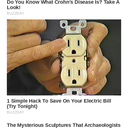
WN
BOGOR
WN
DEPOK
WN
TAPANULI
UTARA
WN
SAMOSIR
WN
PADANG
LAWAS