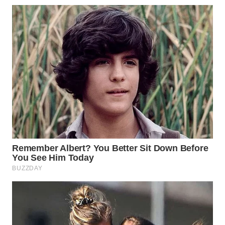
WN
PRIANGAN
TIMUR
WN
SEMARANG
WN
SOLO
WN
BOROBUDUR
WN
MADURA
WN
SURABAYA