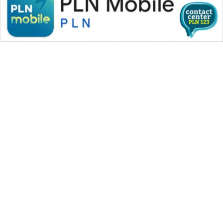
WAHANA MEDIA GROUP
|
|
|
WAHANA NEWS co
WAHANA TANI
WAHANA ADVOKAT
|
|
WAHANA INFRASTRUKTUR
WAHANA KONSUMEN
|
|
|
WAHANA LISTRIK
WAHANA TRAVEL
WAHANA TV
|
|
|
WAHANANEWS id
WAHANANEWS CO ID
WAHANANEWS NET
|
|
|
WAHANA SPORT ID
Wahana UMKM
Wahana Seleb