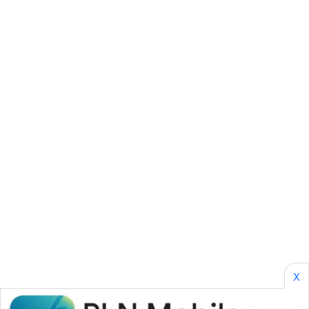
SONYA
ASA
NEWS
X