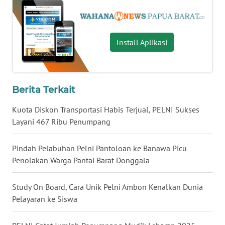
WN
BABEL
Install Aplikasi
WN
SUMBAR
Berita Terkait
WN
SUMSEL
Kuota Diskon Transportasi Habis Terjual, PELNI Sukses
Layani 467 Ribu Penumpang
WN
BENGKULU
Pindah Pelabuhan Pelni Pantoloan ke Banawa Picu
Penolakan Warga Pantai Barat Donggala
WN
LAMPUNG
Study On Board, Cara Unik Pelni Ambon Kenalkan Dunia
Pelayaran ke Siswa
WN
JATENG