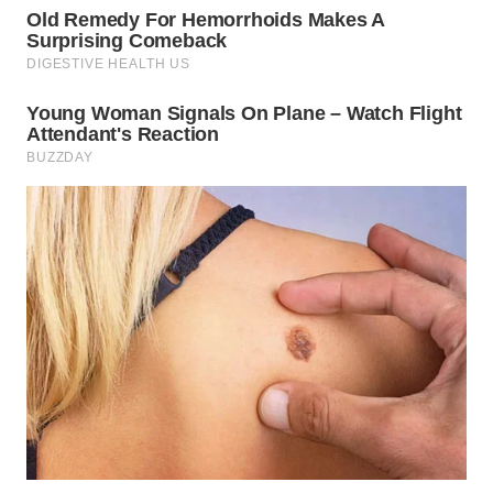
WN
TAPANULI
TENGAH
WN DELI
SERDANG
WN
TEBING
TINGGI
WN
PAKPAK
WN
KARAWANG
WN
BEKASI