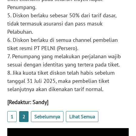
Penumpang.
WN
5. Diskon berlaku sebesar 50% dari tarif dasar,
BANTEN
tidak termasuk asuransi dan pass masuk
Pelabuhan.
WN
NTT
6. Diskon berlaku di semua channel pembelian
tiket resmi PT PELNI (Persero).
WN
7. Penumpang yang melakukan perjalanan wajib
KEPRI
sesuai dengan identitas yang tertera pada tiket.
8. Jika kuota tiket diskon telah habis sebelum
WN
tanggal 31 Juli 2025, maka pembelian tiket
PAPUA
selanjutnya akan dikenakan tarif normal.
WN
[Redaktur: Sandy]
PAPUA
BARAT
1
2
Sebelumnya
Lihat Semua
WN
RIAU