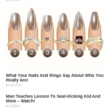
WN
INDRAMAYU
WN
KUNINGAN
WN
MAJALENGKA
WN
SUBANG
WN
SUKABUMI
WN
PURWAKARTA