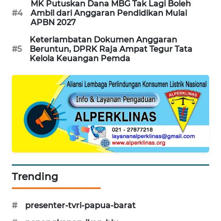
MK Putuskan Dana MBG Tak Lagi Boleh
#4
Ambil dari Anggaran Pendidikan Mulai
APBN 2027
MAWAKA
ID
Keterlambatan Dokumen Anggaran
#5
Beruntun, DPRK Raja Ampat Tegur Tata
Kelola Keuangan Pemda
MARTABAT
NET
PLN
WATCH
MKLI
LPKKI
Trending
LKKI
#
presenter-tvri-papua-barat
KOPEKLIN