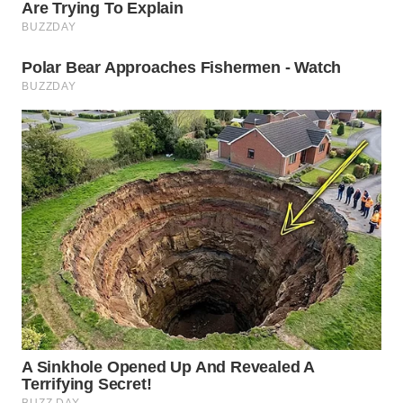
WN
SUMEDANG
WN
CIANJUR
WN
KEPULAUAN
SERIBU
WN
TANGERANG
WN
BINJAI
WN
CIREBON