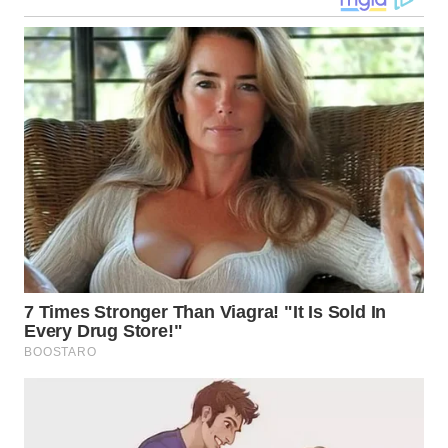
WN
KALTARA
WN
KALSEL
WN
KALTIM
WN
SULSEL
WN
GORONTALO
WN
SULUT