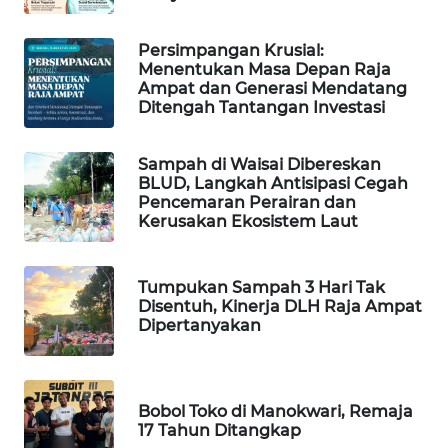
WAHANA
Persimpangan Krusial:
SPORT
Menentukan Masa Depan Raja
Ampat dan Generasi Mendatang
Ditengah Tantangan Investasi
WAHANA
UMKM
Sampah di Waisai Dibereskan
BLUD, Langkah Antisipasi Cegah
WAHANA
Pencemaran Perairan dan
SELEB
Kerusakan Ekosistem Laut
WAHANA
PERSONA
Tumpukan Sampah 3 Hari Tak
Disentuh, Kinerja DLH Raja Ampat
Dipertanyakan
WAHANA
OTOMOTIF
Bobol Toko di Manokwari, Remaja
WAHANA
17 Tahun Ditangkap
HEALTH