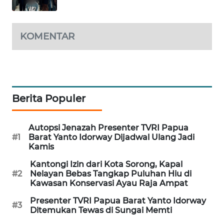
WAHANA
DESA
KOMENTAR
WISATA
LAPAK
WAHANA
Berita Populer
Wahana
Network
Autopsi Jenazah Presenter TVRI Papua
#1
Barat Yanto Idorway Dijadwal Ulang Jadi
KONSUMEN
Kamis
LISTRIK
Kantongi Izin dari Kota Sorong, Kapal
#2
Nelayan Bebas Tangkap Puluhan Hiu di
MASYARAKAT
Kawasan Konservasi Ayau Raja Ampat
KELISTRIKAN
Presenter TVRI Papua Barat Yanto Idorway
#3
Ditemukan Tewas di Sungai Memti
WALINKI
ID