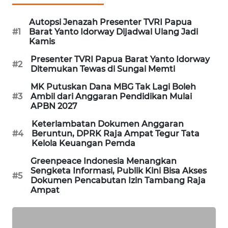
PORTAL
Autopsi Jenazah Presenter TVRI Papua
KONSUMEN
#1
Barat Yanto Idorway Dijadwal Ulang Jadi
Kamis
FORWAMKI
Presenter TVRI Papua Barat Yanto Idorway
#2
Ditemukan Tewas di Sungai Memti
ALPERKLINAS
MK Putuskan Dana MBG Tak Lagi Boleh
#3
Ambil dari Anggaran Pendidikan Mulai
APBN 2027
FORJASIDA
Keterlambatan Dokumen Anggaran
#4
Beruntun, DPRK Raja Ampat Tegur Tata
TAMBANG
Kelola Keuangan Pemda
NEWS
Greenpeace Indonesia Menangkan
Sengketa Informasi, Publik Kini Bisa Akses
SITUNGIR
#5
Dokumen Pencabutan Izin Tambang Raja
NEWS
Ampat
SIDIKALANG
NEWS