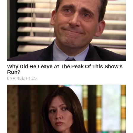
WN
TAPANULI
SELATAN
WN
TANJUNG
LESUNG
WN
KARO
WN
SIMALUNGUN
WN
LABUHANBATU