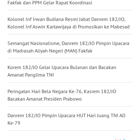
Fakfak dan PPM Gelar Rapat Koordinasi
WN
KALTARA
Kolonel Inf Irwan Budiana Resmi Jabat Danrem 182/JO,
Kolonel Inf Aswin Kartawijaya di Promosikan ke Mabesad
WN
KALSEL
Semangat Nasionalisme, Danrem 182/JO Pimpin Upacara
di Madrasah Aliyah Negeri (MAN) Fakfak
WN
KALTIM
Korem 182/JO Gelar Upacara Bulanan dan Bacakan
Amanat Panglima TNI
WN
SULSEL
Peringatan Hari Bela Negara Ke-76, Kasrem 182/JO
Bacakan Amanat Presiden Prabowo
WN
GORONTALO
Danrem 182/JO Pimpin Upacara HUT Hari Juang TNI AD
Ke-79
WN
SULUT