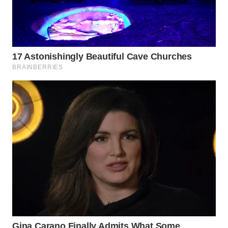
WN
BOGOR
WN
DEPOK
WN
TAPANULI
UTARA
WN
SAMOSIR
WN
PADANG
LAWAS