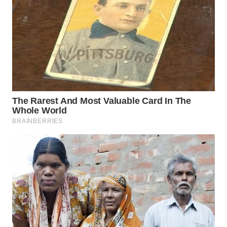
WN
NATUNA
WN
BINTAN
WN
MANDALIKA
WN
LIKUPANG
WN
LABUANBAJO
WN
BORNEO