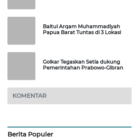
MAWAKA
ID
Baitul Arqam Muhammadiyah
Papua Barat Tuntas di 3 Lokasi
MARTABAT
NET
PLN
Golkar Tegaskan Setia dukung
Pemerintahan Prabowo-Gibran
WATCH
MKLI
KOMENTAR
LPKKI
LKKI
Berita Populer
KOPEKLIN