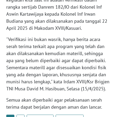
rangka sertijab Danrem 182/JO dari Kolonel Inf
WN
Aswin Kartawijaya kepada Kolonel Inf Irwan
SERAMBI
Budiana yang akan dilaksanakan pada tanggal 22
April 2025 di Makodam XVIII/Kasuari.
WN
JAMBI
"Verifikasi ini bukan wasrik, hanya berita acara
serah terima terkait apa program yang telah dan
WN
akan dilaksanakan kemudian materill, sehingga
SULTRA
apa yang belum diperbaiki agar dapat diperbaiki.
Sementara materill agar disesuaikan kondisi fisik
WN
yang ada dengan laporan, khususnya senjata dan
NTB
munisi harus lengkap," kata Irdam XVIII/Ksr Brigjen
TNI Musa David M. Hasibuan, Selasa (15/4/2025).
WN
SULTENG
Semua akan diperbaiki agar pelaksanaan serah
terima dapat berjalan dengan aman dan lancar.
WN
SULBAR