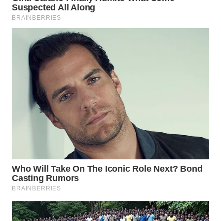
WN
SUMEDANG
WN
CIANJUR
WN
KEPULAUAN
SERIBU
WN
TANGERANG
WN
BINJAI
WN
CIREBON