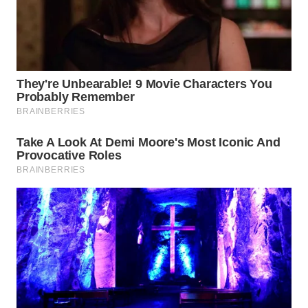
WN
TAPANULI
TENGAH
WN DELI
SERDANG
WN
TEBING
TINGGI
WN
PAKPAK
WN
KARAWANG
WN
BEKASI