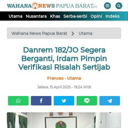
Utama
Nusantara
Khas
Serba-serbi
Opini
Indeks
WAHANA
Tutup
TV
Wahana News Papua Barat
Utama
UTAMA
Danrem 182/JO Segera
Berganti, Irdam Pimpin
NUSANTARA
Verifikasi Risalah Sertijab
Frances - Utama
KHAS
Selasa, 15 April 2025 - 19:24 WIB
SERBA-
SERBI
OPINI