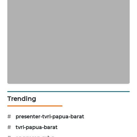
SIBARAGAS
NEWS
METRO
SIANTAR
NEWS
METRO
MEDAN
NEWS
METRO
Trending
JAKARTA
NEWS
#
presenter-tvri-papua-barat
KRT
#
tvri-papua-barat
NEWS