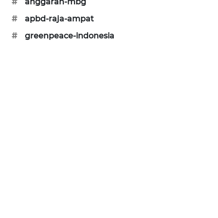
#
anggaran-mbg
KARING
#
apbd-raja-ampat
NEWS
#
greenpeace-indonesia
JURNAL
MARITIM
HUMBANG
NEWS
GARONGGANG
NEWS
FISUELRI
ID
ENERGI
NEWS