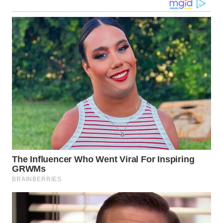
WN
MALUKU
WN
MALUT
WN
DAIRI
WN
DANAU
TOBA
WN
NIAS
WN
LANGKAT