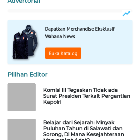
Advertorial
WAHANA
SPORT
Dapatkan Merchandise Eksklusif
WAHANA
Wahana News
UMKM
Buka Katalog
WAHANA
SELEB
Pilihan Editor
WAHANA
PERSONA
Komisi III Tegaskan Tidak ada
Surat Presiden Terkait Pergantian
Kapolri
WAHANA
OTOMOTIF
Belajar dari Sejarah: Minyak
WAHANA
Puluhan Tahun di Salawati dan
Sorong, Di Mana Kesejahteraan
HEALTH