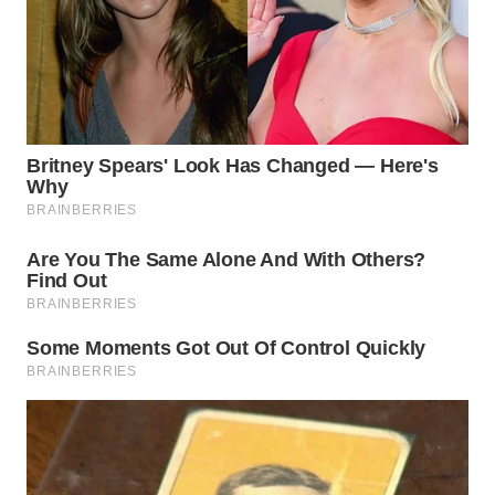
WN
PRIANGAN
TIMUR
WN
SEMARANG
WN
SOLO
WN
BOROBUDUR
WN
MADURA
WN
SURABAYA