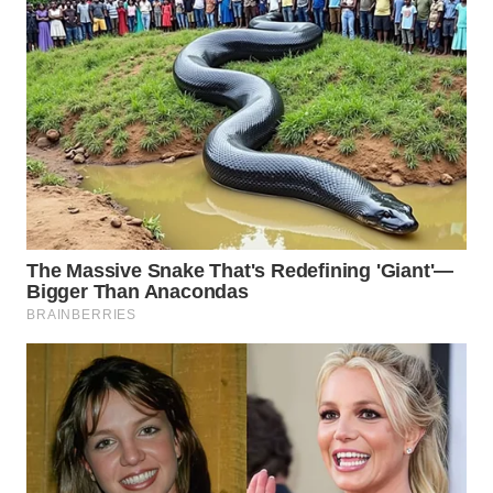
WN
INDRAMAYU
WN
KUNINGAN
WN
MAJALENGKA
WN
SUBANG
WN
SUKABUMI
WN
PURWAKARTA