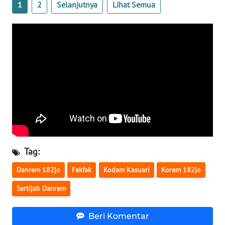
1
2
Selanjutnya
Lihat Semua
WN
BABEL
WN
SUMBAR
WN
SUMSEL
WN
BENGKULU
Tag:
Danrem 182jo
Fakfak
Kodam Kasuari
Korem 182jo
WN
LAMPUNG
Sertijab Danrem
WN
Beri Komentar
JATENG