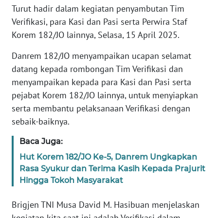
Turut hadir dalam kegiatan penyambutan Tim
WN
Verifikasi, para Kasi dan Pasi serta Perwira Staf
BANTEN
Korem 182/JO lainnya, Selasa, 15 April 2025.
WN
Danrem 182/JO menyampaikan ucapan selamat
NTT
datang kepada rombongan Tim Verifikasi dan
menyampaikan kepada para Kasi dan Pasi serta
WN
pejabat Korem 182/JO lainnya, untuk menyiapkan
KEPRI
serta membantu pelaksanaan Verifikasi dengan
sebaik-baiknya.
WN
PAPUA
Baca Juga:
Hut Korem 182/JO Ke-5, Danrem Ungkapkan
WN
Rasa Syukur dan Terima Kasih Kepada Prajurit
PAPUA
BARAT
Hingga Tokoh Masyarakat
Brigjen TNI Musa David M. Hasibuan menjelaskan
WN
RIAU
kegiatan kita saat ini adalah Verifikasi dalam