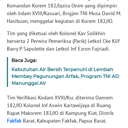
REDAKSI
Komandan Korem 182/Jazira Onim yang dipimpin
oleh Irdam XVIII/Kasuari, Brigjen TNI Musa David M.
KARIR
Hasibuan, menggelar kegiatan di Korem 182/JO.
Tim yang diketuai oleh Kolonel Kav Solikhin
DISCLAIMER
berserta 2 Perwira Pemeriksa (Parik) Letkol Cke Klif
Wahana
Barry P Sapulette dan Letkol Inf Ezron Fajriadi.
News
Regional
Baca Juga:
Kebutuhan Air Bersih Terpenuhi di Lembah
WN
Membey Pegunungan Arfak, Program TNI AD
SUMUT
Manunggal Air
WN
Tim Verifikasi Kodam XVIII/Ksr, diterima Danrem
JAKARTA
182/JO Kolonel Inf Aswin Kartawijaya di Ruang
Rapat Makorem 182/JO di Kampung Kiat, Distrik
WN
Fakfak
Barat, Kabupaten Fakfak, Papua Barat.
JABAR