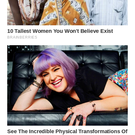
Wahana
Media
Group
WAHANA
NEWS
WAHANA
TANI
WAHANA
ADVOKAT
WAHANA
INFRASTRUKTUR
WAHANA
KONSUMEN