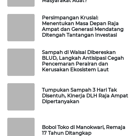
Masyarakat Adat?
WAHANA
DESA
Persimpangan Krusial:
Menentukan Masa Depan Raja
WISATA
Ampat dan Generasi Mendatang
Ditengah Tantangan Investasi
LAPAK
WAHANA
Sampah di Waisai Dibereskan
BLUD, Langkah Antisipasi Cegah
Wahana
Pencemaran Perairan dan
Network
Kerusakan Ekosistem Laut
KONSUMEN
Tumpukan Sampah 3 Hari Tak
LISTRIK
Disentuh, Kinerja DLH Raja Ampat
Dipertanyakan
MASYARAKAT
KELISTRIKAN
Bobol Toko di Manokwari, Remaja
WALINKI
17 Tahun Ditangkap
ID