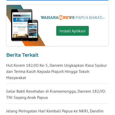
WN
NUSANTARA
WN
Install Aplikasi
JOGJA
WN
JATIM
Berita Terkait
Hut Korem 182/JO Ke-5, Danrem Ungkapkan Rasa Syukur
WN
dan Terima Kasih Kepada Prajurit Hingga Tokoh
BALI
Masyarakat
WN
Gelar Bakti Kesehatan di Kramamongga, Danrem 182/JO:
KALBAR
TNI Sayang Anak Papua
WN
Jelang Peringatan Hari Kembali Papua ke NKRI, Dandim
KALTENG