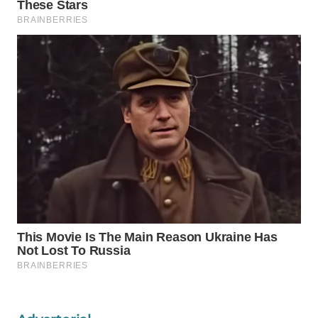
WAHANA
LISTRIK
WAHANA
TRAVEL
WAHANA
TV
WAHANANEWS
ID
WAHANANEWS
CO ID
WAHANANEWS
NET