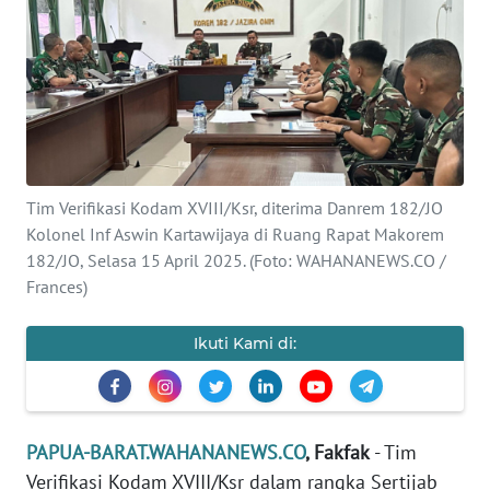
Informasi
INDEKS
BERITA
KONTAK
KAMI
Tim Verifikasi Kodam XVIII/Ksr, diterima Danrem 182/JO
Kolonel Inf Aswin Kartawijaya di Ruang Rapat Makorem
INFO
IKLAN
182/JO, Selasa 15 April 2025. (Foto: WAHANANEWS.CO /
Frances)
TENTANG
KAMI
Ikuti Kami di:
PEDOMAN
MEDIA
SIBER
PAPUA-BARAT.WAHANANEWS.CO
, Fakfak
- Tim
Verifikasi Kodam XVIII/Ksr dalam rangka Sertijab