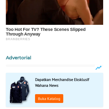
KARING
NEWS
JURNAL
MARITIM
HUMBANG
NEWS
Advertorial
GARONGGANG
NEWS
FISUELRI
Dapatkan Merchandise Eksklusif
ID
Wahana News
ENERGI
Buka Katalog
NEWS