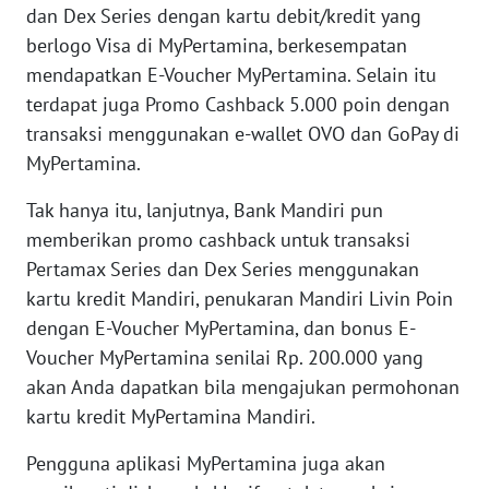
dan Dex Series dengan kartu debit/kredit yang
WN
berlogo Visa di MyPertamina, berkesempatan
KALTARA
mendapatkan E-Voucher MyPertamina. Selain itu
terdapat juga Promo Cashback 5.000 poin dengan
WN
transaksi menggunakan e-wallet OVO dan GoPay di
KALSEL
MyPertamina.
WN
Tak hanya itu, lanjutnya, Bank Mandiri pun
KALTIM
memberikan promo cashback untuk transaksi
Pertamax Series dan Dex Series menggunakan
WN
kartu kredit Mandiri, penukaran Mandiri Livin Poin
SULSEL
dengan E-Voucher MyPertamina, dan bonus E-
Voucher MyPertamina senilai Rp. 200.000 yang
WN
akan Anda dapatkan bila mengajukan permohonan
GORONTALO
kartu kredit MyPertamina Mandiri.
WN
Pengguna aplikasi MyPertamina juga akan
SULUT