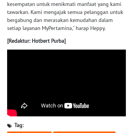
kesempatan untuk menikmati manfaat yang kami
tawarkan. Kami mengajak semua pelanggan untuk
WN
bergabung dan merasakan kemudahan dalam
BOGOR
setiap layanan MyPertamina," harap Heppy.
WN
[Redaktur: Hotbert Purba]
DEPOK
WN
TAPANULI
UTARA
WN
SAMOSIR
WN
PADANG
LAWAS
Tag: