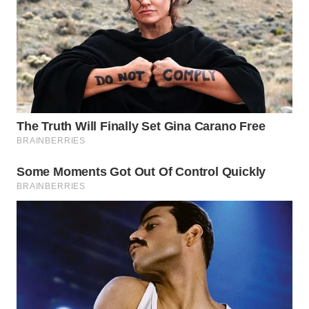
WAHANA
LISTRIK
WAHANA
TRAVEL
WAHANA
TV
WAHANANEWS
ID
WAHANANEWS
CO ID
WAHANANEWS
NET