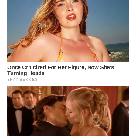
SIBARAGAS
NEWS
METRO
SIANTAR
NEWS
METRO
MEDAN
NEWS
METRO
JAKARTA
NEWS
KRT
NEWS