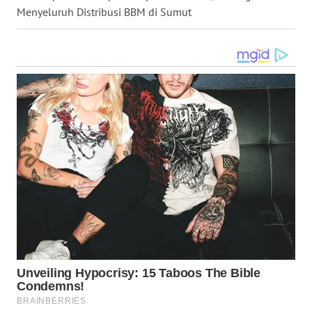
Menyeluruh Distribusi BBM di Sumut
WN
PRIANGAN
TIMUR
WN
SEMARANG
WN
SOLO
WN
BOROBUDUR
WN
MADURA
WN
SURABAYA