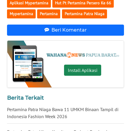
Aplikasi Mypertamina
Hut Pt Pertamina Persero Ke 66
WN
SUMEDANG
Mypertamina
Pertamina
Pertamina Patra Niaga
WN
Beri Komentar
CIANJUR
WN
KEPULAUAN
SERIBU
Install Aplikasi
WN
TANGERANG
Berita Terkait
WN
BINJAI
Pertamina Patra Niaga Bawa 11 UMKM Binaan Tampil di
Indonesia Fashion Week 2026
WN
CIREBON