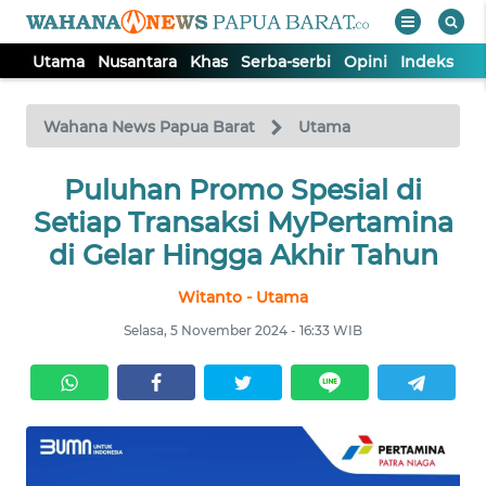
Utama
Nusantara
Khas
Serba-serbi
Opini
Indeks
WAHANA
Tutup
TV
Wahana News Papua Barat
Utama
UTAMA
Puluhan Promo Spesial di
Setiap Transaksi MyPertamina
NUSANTARA
di Gelar Hingga Akhir Tahun
Witanto - Utama
KHAS
Selasa, 5 November 2024 - 16:33 WIB
SERBA-
SERBI
OPINI