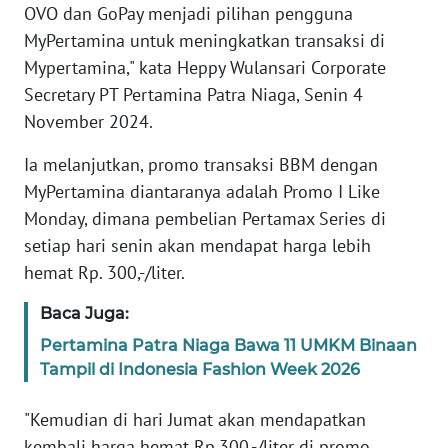
OVO dan GoPay menjadi pilihan pengguna
MyPertamina untuk meningkatkan transaksi di
WN
Mypertamina," kata Heppy Wulansari Corporate
SERAMBI
Secretary PT Pertamina Patra Niaga, Senin 4
November 2024.
WN
JAMBI
Ia melanjutkan, promo transaksi BBM dengan
MyPertamina diantaranya adalah Promo I Like
WN
Monday, dimana pembelian Pertamax Series di
SULTRA
setiap hari senin akan mendapat harga lebih
hemat Rp. 300,-/liter.
WN
NTB
Baca Juga:
WN
Pertamina Patra Niaga Bawa 11 UMKM Binaan
SULTENG
Tampil di Indonesia Fashion Week 2026
"Kemudian di hari Jumat akan mendapatkan
WN
SULBAR
kembali harga hemat Rp.300,-/liter di promo