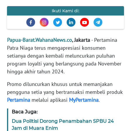
REDAKSI
Ikuti Kami di:
KARIR
DISCLAIMER
Papua-Barat.WahanaNews.co
, Jakarta
- Pertamina
Patra Niaga terus mengapresiasi konsumen
Wahana
News
setianya dengan kembali meluncurkan puluhan
Regional
program loyalti yang berlangsung pada November
hingga akhir tahun 2024.
WN
SUMUT
Promo diluncurkan khusus untuk memanjakan
pengguna setia yang bertransaksi membeli produk
WN
Pertamina
melalui aplikasi
MyPertamina
.
JAKARTA
Baca Juga:
WN
Dua Politisi Dorong Penambahan SPBU 24
JABAR
Jam di Muara Enim