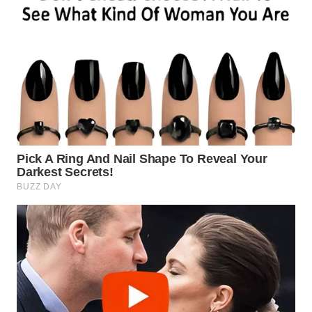
WN
PRIANGAN
TIMUR
WN
SEMARANG
WN
SOLO
WN
BOROBUDUR
WN
MADURA
WN
SURABAYA