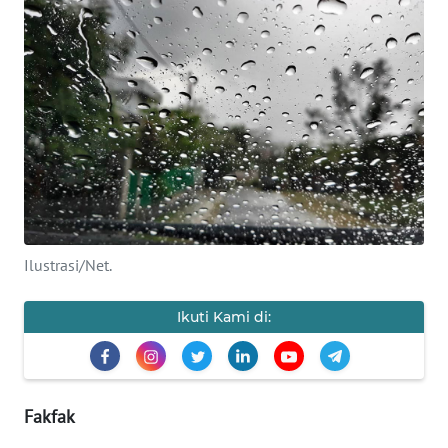
Informasi
INDEKS
BERITA
KONTAK
KAMI
INFO
IKLAN
Ilustrasi/Net.
TENTANG
KAMI
Ikuti Kami di:
PEDOMAN
MEDIA
SIBER
Fakfak