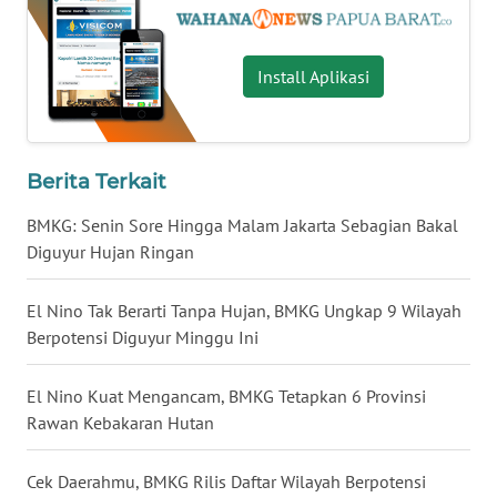
WN
BABEL
Install Aplikasi
WN
SUMBAR
Berita Terkait
WN
BMKG: Senin Sore Hingga Malam Jakarta Sebagian Bakal
SUMSEL
Diguyur Hujan Ringan
WN
El Nino Tak Berarti Tanpa Hujan, BMKG Ungkap 9 Wilayah
BENGKULU
Berpotensi Diguyur Minggu Ini
WN
El Nino Kuat Mengancam, BMKG Tetapkan 6 Provinsi
LAMPUNG
Rawan Kebakaran Hutan
WN
Cek Daerahmu, BMKG Rilis Daftar Wilayah Berpotensi
JATENG