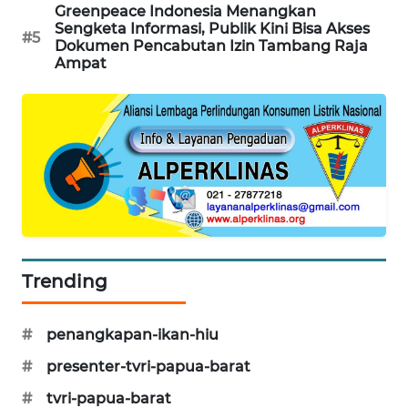
Greenpeace Indonesia Menangkan
Sengketa Informasi, Publik Kini Bisa Akses
#5
MAWAKA
Dokumen Pencabutan Izin Tambang Raja
Ampat
ID
MARTABAT
NET
PLN
WATCH
MKLI
Trending
LPKKI
#
penangkapan-ikan-hiu
LKKI
#
presenter-tvri-papua-barat
KOPEKLIN
#
tvri-papua-barat