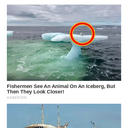
WN
TAPANULI
SELATAN
WN
TANJUNG
LESUNG
WN
KARO
WN
SIMALUNGUN
WN
LABUHANBATU