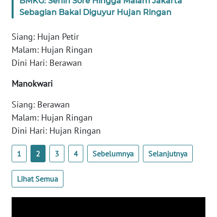
BMKG: Senin Sore Hingga Malam Jakarta
Sebagian Bakal Diguyur Hujan Ringan
WN
BANTEN
Siang: Hujan Petir
Malam: Hujan Ringan
WN
NTT
Dini Hari: Berawan
Manokwari
WN
KEPRI
Siang: Berawan
Malam: Hujan Ringan
WN
Dini Hari: Hujan Ringan
PAPUA
1
2
3
4
Sebelumnya
Selanjutnya
WN
PAPUA
Lihat Semua
BARAT
WN
RIAU