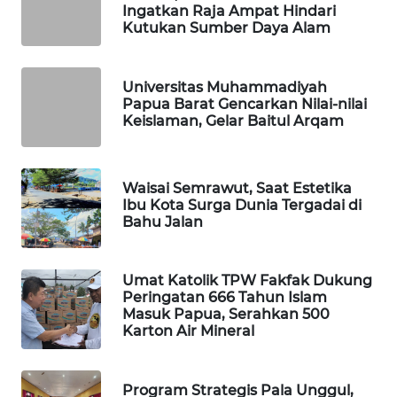
Ingatkan Raja Ampat Hindari
Kutukan Sumber Daya Alam
WAHANA
LISTRIK
Universitas Muhammadiyah
Papua Barat Gencarkan Nilai-nilai
WAHANA
Keislaman, Gelar Baitul Arqam
TRAVEL
WAHANA
Waisai Semrawut, Saat Estetika
TV
Ibu Kota Surga Dunia Tergadai di
Bahu Jalan
WAHANANEWS
ID
Umat Katolik TPW Fakfak Dukung
Peringatan 666 Tahun Islam
WAHANANEWS
Masuk Papua, Serahkan 500
CO ID
Karton Air Mineral
WAHANANEWS
NET
Program Strategis Pala Unggul,