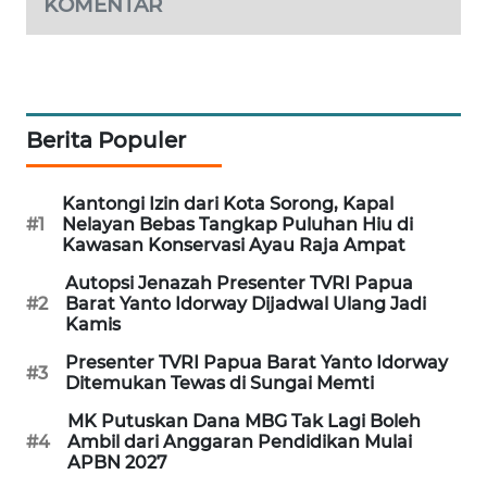
KOMENTAR
WAHANA
DESA
WISATA
Berita Populer
LAPAK
WAHANA
Kantongi Izin dari Kota Sorong, Kapal
Wahana
#1
Nelayan Bebas Tangkap Puluhan Hiu di
Network
Kawasan Konservasi Ayau Raja Ampat
Autopsi Jenazah Presenter TVRI Papua
KONSUMEN
#2
Barat Yanto Idorway Dijadwal Ulang Jadi
LISTRIK
Kamis
Presenter TVRI Papua Barat Yanto Idorway
#3
MASYARAKAT
Ditemukan Tewas di Sungai Memti
KELISTRIKAN
MK Putuskan Dana MBG Tak Lagi Boleh
#4
Ambil dari Anggaran Pendidikan Mulai
WALINKI
APBN 2027
ID