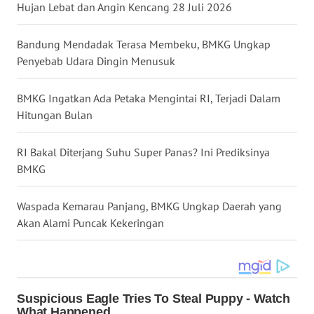
Hujan Lebat dan Angin Kencang 28 Juli 2026
WN
Bandung Mendadak Terasa Membeku, BMKG Ungkap
NUSANTARA
Penyebab Udara Dingin Menusuk
WN
JOGJA
BMKG Ingatkan Ada Petaka Mengintai RI, Terjadi Dalam
Hitungan Bulan
WN
JATIM
RI Bakal Diterjang Suhu Super Panas? Ini Prediksinya
BMKG
WN
BALI
Waspada Kemarau Panjang, BMKG Ungkap Daerah yang
Akan Alami Puncak Kekeringan
WN
KALBAR
WN
KALTENG