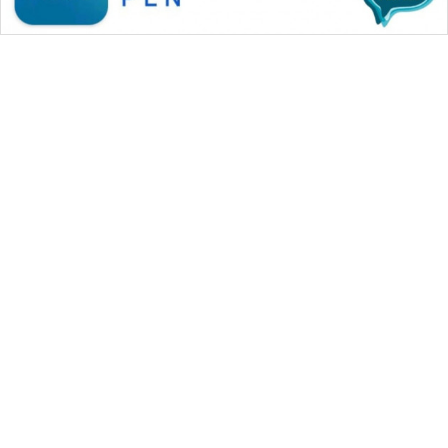
WAHANA MEDIA GROUP
|
|
|
WAHANA NEWS co
WAHANA TANI
WAHANA ADVOKAT
|
|
WAHANA INFRASTRUKTUR
WAHANA KONSUMEN
|
|
|
WAHANA LISTRIK
WAHANA TRAVEL
WAHANA TV
|
|
|
WAHANANEWS id
WAHANANEWS CO ID
WAHANANEWS NET
|
|
|
WAHANA SPORT ID
Wahana UMKM
Wahana Seleb
|
|
|
Wahana Persona
Wahana Otomotif
Wahana Health
|
Wahana Desa Wisata
Lapak Wahana