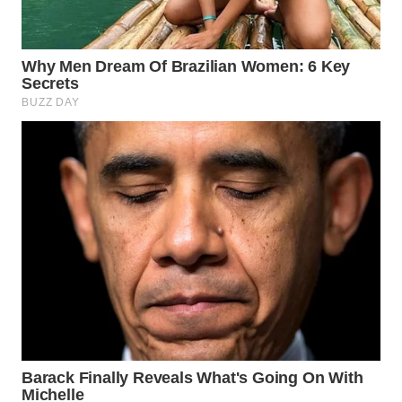
WN
SUMEDANG
WN
CIANJUR
WN
KEPULAUAN
SERIBU
WN
TANGERANG
WN
BINJAI
WN
CIREBON