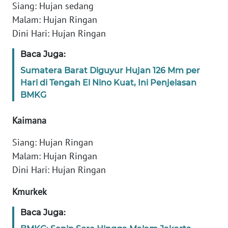
Siang: Hujan sedang
REDAKSI
Malam: Hujan Ringan
KARIR
Dini Hari: Hujan Ringan
Baca Juga:
DISCLAIMER
Sumatera Barat Diguyur Hujan 126 Mm per
Hari di Tengah El Nino Kuat, Ini Penjelasan
Wahana
News
BMKG
Regional
Kaimana
WN
Siang: Hujan Ringan
SUMUT
Malam: Hujan Ringan
Dini Hari: Hujan Ringan
WN
JAKARTA
Kmurkek
WN
Baca Juga:
JABAR