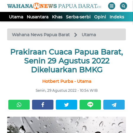
Utama
Nusantara
Khas
Serba-serbi
Opini
Indeks
WAHANA
Tutup
TV
Wahana News Papua Barat
Utama
UTAMA
Prakiraan Cuaca Papua Barat,
Senin 29 Agustus 2022
NUSANTARA
Dikeluarkan BMKG
Hotbert Purba - Utama
KHAS
Senin, 29 Agustus 2022 - 10:54 WIB
SERBA-
SERBI
OPINI