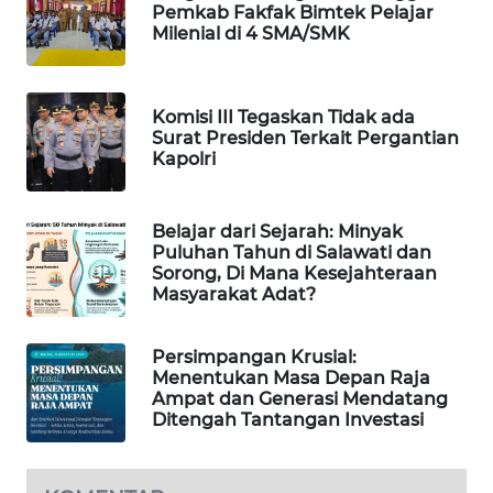
Pemkab Fakfak Bimtek Pelajar
Milenial di 4 SMA/SMK
WAHANA
SPORT
Komisi III Tegaskan Tidak ada
WAHANA
Surat Presiden Terkait Pergantian
UMKM
Kapolri
WAHANA
SELEB
Belajar dari Sejarah: Minyak
Puluhan Tahun di Salawati dan
Sorong, Di Mana Kesejahteraan
WAHANA
Masyarakat Adat?
PERSONA
Persimpangan Krusial:
WAHANA
Menentukan Masa Depan Raja
OTOMOTIF
Ampat dan Generasi Mendatang
Ditengah Tantangan Investasi
WAHANA
HEALTH