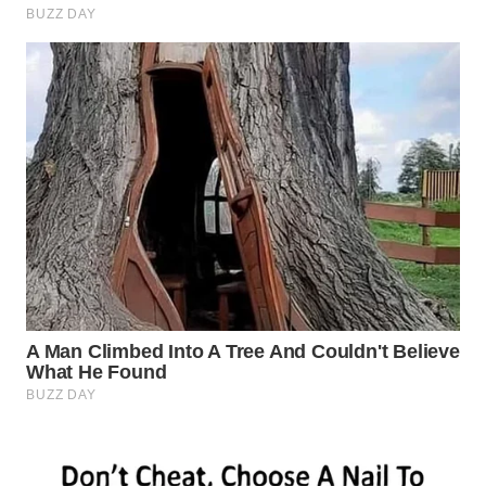
WN
INDRAMAYU
WN
KUNINGAN
WN
MAJALENGKA
WN
SUBANG
WN
SUKABUMI
WN
PURWAKARTA