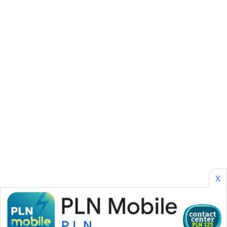
SONYA
ASA
NEWS
X