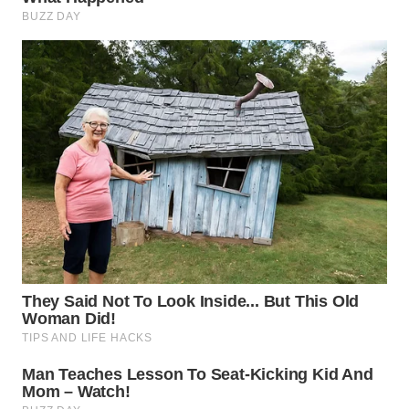
WN
KALTARA
WN
KALSEL
WN
KALTIM
WN
SULSEL
WN
GORONTALO
WN
SULUT