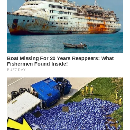
WN
TAPANULI
TENGAH
WN DELI
SERDANG
WN
TEBING
TINGGI
WN
PAKPAK
WN
KARAWANG
WN
BEKASI