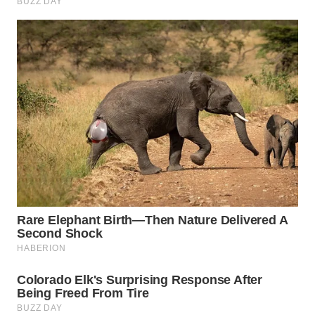
WN
MALUKU
WN
MALUT
WN
DAIRI
WN
DANAU
TOBA
WN
NIAS
WN
LANGKAT