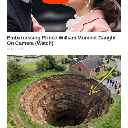
WN
NATUNA
WN
BINTAN
WN
MANDALIKA
WN
LIKUPANG
WN
LABUANBAJO
WN
BORNEO