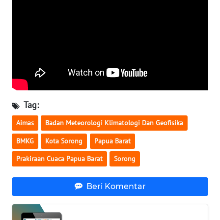
WN
SERAMBI
WN
JAMBI
WN
Tag:
SULTRA
Aimas
Badan Meteorologi Klimatologi Dan Geofisika
WN
BMKG
Kota Sorong
Papua Barat
NTB
Prakiraan Cuaca Papua Barat
Sorong
WN
SULTENG
Beri Komentar
WN
SULBAR