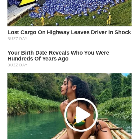
WN
BOGOR
WN
DEPOK
WN
TAPANULI
UTARA
WN
SAMOSIR
WN
PADANG
LAWAS