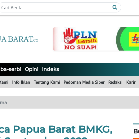
ba-serbi
Opini
Indeks
Kami
Info Iklan
Tentang Kami
Pedoman Media Siber
Redaksi
Karir
ama
aca Papua Barat BMKG,
B