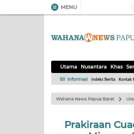
MENU
WAHANA
Tutup
TV
UTAMA
NUSANTARA
Utama
Nusantara
Khas
Ser
KHAS
Informasi
Indeks Berita
Kontak 
SERBA-
Wahana News Papua Barat
Ut
SERBI
OPINI
Prakiraan Cu
Informasi