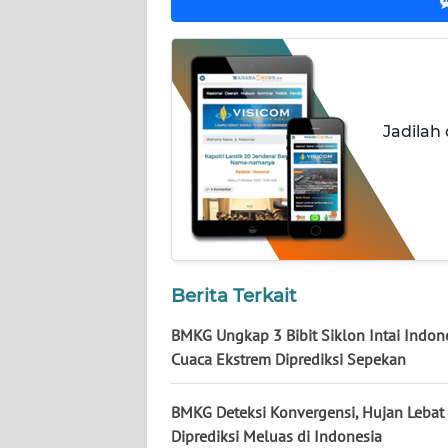
WN
BABEL
WN
SUMBAR
Jadilah
WN
SUMSEL
WN
BENGKULU
Berita Terkait
WN
BMKG Ungkap 3 Bibit Siklon Intai Indone
LAMPUNG
Cuaca Ekstrem Diprediksi Sepekan
WN
BMKG Deteksi Konvergensi, Hujan Lebat
JATENG
Diprediksi Meluas di Indonesia