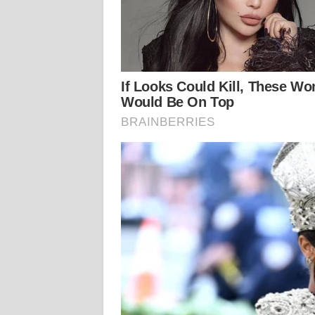
WN
KALTARA
WN
KALSEL
WN
KALTIM
WN
SULSEL
WN
GORONTALO
WN
SULUT