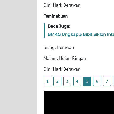
WN
Dini Hari: Berawan
BANTEN
Teminabuan
WN
Baca Juga:
NTT
BMKG Ungkap 3 Bibit Siklon Int
WN
KEPRI
Siang: Berawan
Malam: Hujan Ringan
WN
PAPUA
Dini Hari: Berawan
WN
1
2
3
4
5
6
7
PAPUA
BARAT
WN
RIAU