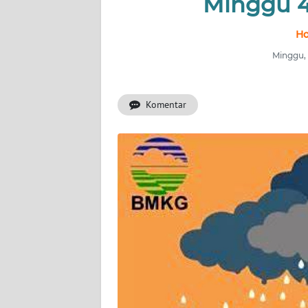
Minggu 4
INDEKS
Ho
BERITA
Minggu, 
KONTAK
KAMI
Komentar
INFO
IKLAN
TENTANG
KAMI
PEDOMAN
MEDIA
SIBER
REDAKSI