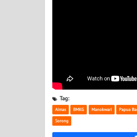
WN
SERAMBI
WN
JAMBI
WN
SULTRA
WN
NTB
Tag:
WN
SULTENG
Aimas
BMKG
Manokwari
Papua Ba
Sorong
WN
SULBAR