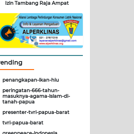
Izin Tambang Raja Ampat
rending
penangkapan-ikan-hiu
peringatan-666-tahun-
masuknya-agama-islam-di-
tanah-papua
presenter-tvri-papua-barat
tvri-papua-barat
greenpeace-indonesia