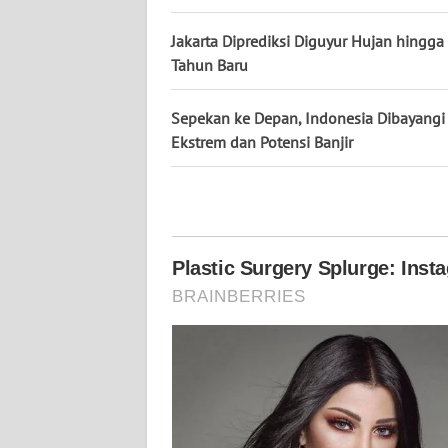
WN
NUSANTARA
Jakarta Diprediksi Diguyur Hujan hingg
Tahun Baru
WN
JOGJA
Sepekan ke Depan, Indonesia Dibayangi
Ekstrem dan Potensi Banjir
WN
JATIM
WN
BALI
WN
KALBAR
WN
KALTENG