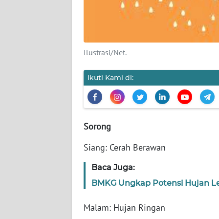
KARIR
DISCLAIMER
Ilustrasi/Net.
Wahana
Ikuti Kami di:
News
Regional
WN
SUMUT
Sorong
Siang: Cerah Berawan
WN
JAKARTA
Baca Juga:
BMKG Ungkap Potensi Hujan Le
WN
JABAR
Malam: Hujan Ringan