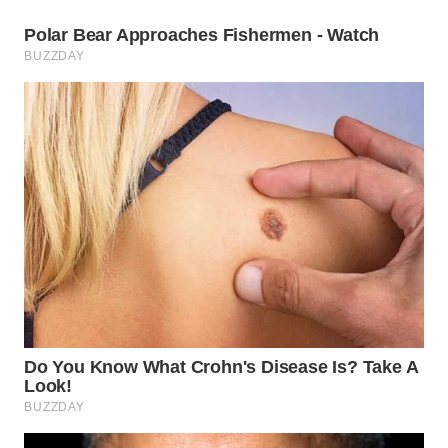
WN
PRIANGAN
TIMUR
WN
SEMARANG
WN
SOLO
WN
BOROBUDUR
WN
MADURA
WN
SURABAYA