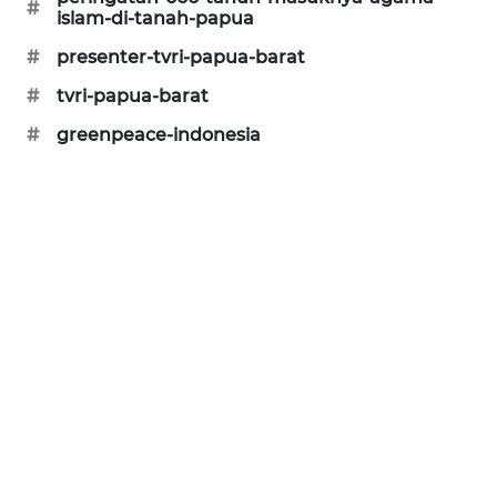
#
islam-di-tanah-papua
SIBARAGAS
#
presenter-tvri-papua-barat
NEWS
#
tvri-papua-barat
METRO
#
greenpeace-indonesia
SIANTAR
NEWS
METRO
MEDAN
NEWS
METRO
JAKARTA
NEWS
KRT
NEWS