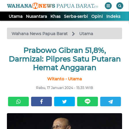
Utama
Nusantara
Khas
Serba-serbi
Opini
Indeks
WAHANA
Tutup
TV
Wahana News Papua Barat
Utama
UTAMA
Prabowo Gibran 51,8%,
Darmizal: Pilpres Satu Putaran
NUSANTARA
Hemat Anggaran
Witanto - Utama
KHAS
Rabu, 17 Januari 2024 - 15:35 WIB
SERBA-
SERBI
OPINI