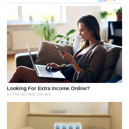
WN
MALUKU
WN
MALUT
WN
DAIRI
WN
DANAU
TOBA
WN
NIAS
WN
LANGKAT