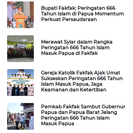
Bupati Fakfak: Peringatan 666
WAHANA
Tahun Islam di Papua Momentum
SPORT
Perkuat Persaudaraan
WAHANA
UMKM
Merawat Syiar dalam Rangka
Peringatan 666 Tahun Islam
Masuk Papua di Fakfak
WAHANA
SELEB
Gereja Katolik Fakfak Ajak Umat
WAHANA
Sukseskan Peringatan 666 Tahun
Islam Masuk Papua, Jaga
PERSONA
Keamanan dan Ketertiban
WAHANA
OTOMOTIF
Pemkab Fakfak Sambut Gubernur
Papua dan Papua Barat Jelang
Peringatan 666 Tahun Islam
WAHANA
Masuk Papua
HEALTH