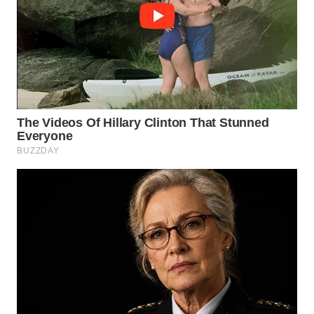
WN
TAPANULI
TENGAH
WN DELI
SERDANG
WN
TEBING
TINGGI
WN
PAKPAK
WN
KARAWANG
WN
BEKASI