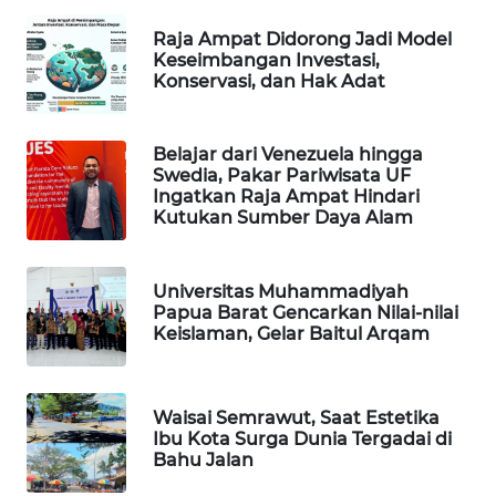
Raja Ampat Didorong Jadi Model
WAHANA
Keseimbangan Investasi,
DESA
Konservasi, dan Hak Adat
WISATA
LAPAK
Belajar dari Venezuela hingga
WAHANA
Swedia, Pakar Pariwisata UF
Ingatkan Raja Ampat Hindari
Kutukan Sumber Daya Alam
Wahana
Network
Universitas Muhammadiyah
KONSUMEN
Papua Barat Gencarkan Nilai-nilai
LISTRIK
Keislaman, Gelar Baitul Arqam
MASYARAKAT
KELISTRIKAN
Waisai Semrawut, Saat Estetika
Ibu Kota Surga Dunia Tergadai di
Bahu Jalan
WALINKI
ID