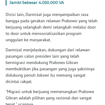
Jambi Sebesar 4.050.000 VA
WN
Disisi lain, Darmizal juga menyampaikan rasa
SERAMBI
bangga pada gerakan relawan Prabowo yang telah
berjuang selangkah demi selangkah melalui door
WN
to door untuk mensosialisasikan program
JAMBI
unggulan ke masyarakat.
WN
Darmizal menjelaskan, dukungan dari relawan
SULTRA
pasangan calon presiden lain yang telah
bermigrasi mendukung Prabowo Gibran
WN
membuktikan jika pasangan yang juga yakininya
NTB
didukung penuh Jokowi itu memang sangat
dicintai rakyat.
WN
SULTENG
"Migrasi untuk berjuang memenangkan Prabowo
Gibran adalah pilihan yang rasional dan sangat
WN
SULBAR
tepat," ucapnya.