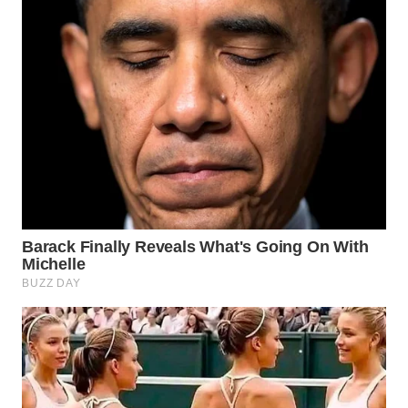
WN
NATUNA
WN
BINTAN
WN
MANDALIKA
WN
LIKUPANG
WN
LABUANBAJO
WN
BORNEO