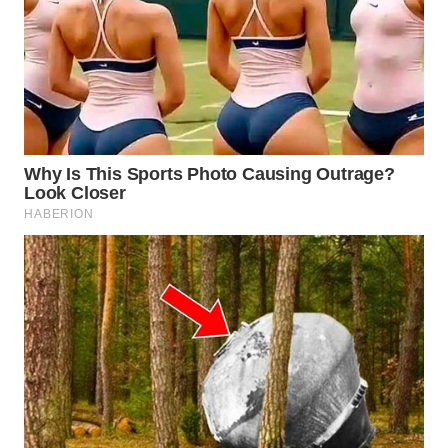
Wahana
Media
Group
WAHANA
NEWS
WAHANA
TANI
WAHANA
ADVOKAT
WAHANA
INFRASTRUKTUR
WAHANA
KONSUMEN