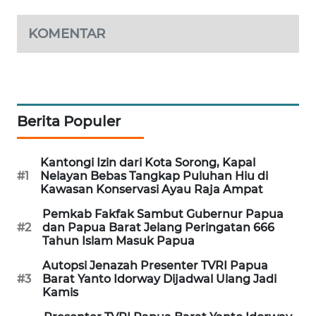
KOMENTAR
MAWAKA
ID
MARTABAT
NET
Berita Populer
PLN
WATCH
Kantongi Izin dari Kota Sorong, Kapal
#1
Nelayan Bebas Tangkap Puluhan Hiu di
Kawasan Konservasi Ayau Raja Ampat
MKLI
Pemkab Fakfak Sambut Gubernur Papua
#2
dan Papua Barat Jelang Peringatan 666
LPKKI
Tahun Islam Masuk Papua
Autopsi Jenazah Presenter TVRI Papua
LKKI
#3
Barat Yanto Idorway Dijadwal Ulang Jadi
Kamis
KOPEKLIN