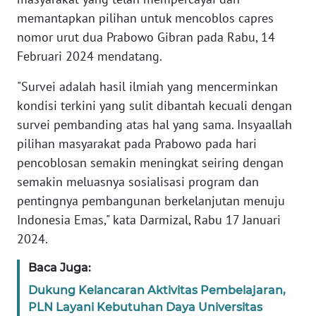
memantapkan pilihan untuk mencoblos capres
WN
nomor urut dua Prabowo Gibran pada Rabu, 14
BANTEN
Februari 2024 mendatang.
WN
"Survei adalah hasil ilmiah yang mencerminkan
NTT
kondisi terkini yang sulit dibantah kecuali dengan
survei pembanding atas hal yang sama. Insyaallah
WN
pilihan masyarakat pada Prabowo pada hari
KEPRI
pencoblosan semakin meningkat seiring dengan
WN
semakin meluasnya sosialisasi program dan
PAPUA
pentingnya pembangunan berkelanjutan menuju
Indonesia Emas," kata Darmizal, Rabu 17 Januari
WN
2024.
PAPUA
BARAT
Baca Juga:
Dukung Kelancaran Aktivitas Pembelajaran,
WN
PLN Layani Kebutuhan Daya Universitas
RIAU