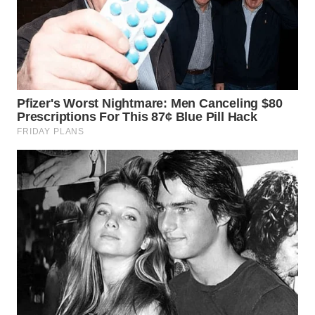
WN
SUMEDANG
WN
CIANJUR
WN
KEPULAUAN
SERIBU
WN
TANGERANG
WN
BINJAI
WN
CIREBON