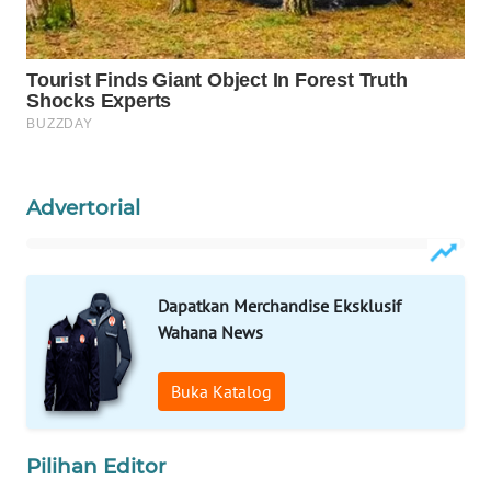
WAHANA
LISTRIK
WAHANA
TRAVEL
Advertorial
WAHANA
TV
WAHANANEWS
Dapatkan Merchandise Eksklusif
ID
Wahana News
WAHANANEWS
Buka Katalog
CO ID
WAHANANEWS
Pilihan Editor
NET