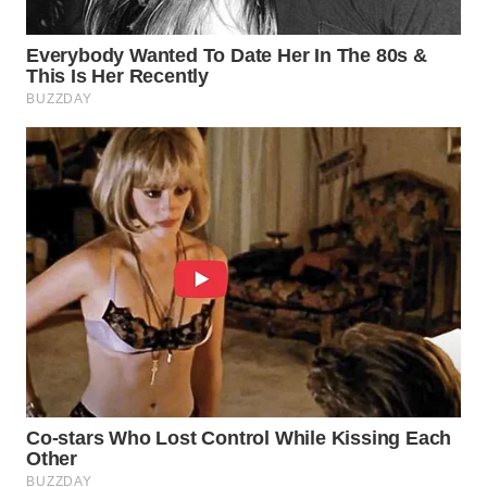
WN
INDRAMAYU
WN
KUNINGAN
WN
MAJALENGKA
WN
SUBANG
WN
SUKABUMI
WN
PURWAKARTA