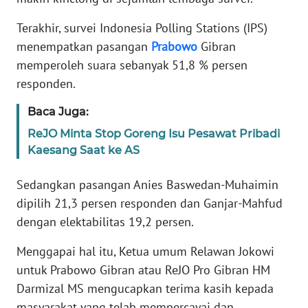
REDAKSI
Terakhir, survei Indonesia Polling Stations (IPS)
KARIR
menempatkan pasangan
Prabowo
Gibran
memperoleh suara sebanyak 51,8 % persen
DISCLAIMER
responden.
Baca Juga:
Wahana
News
ReJO Minta Stop Goreng Isu Pesawat Pribadi
Regional
Kaesang Saat ke AS
WN
Sedangkan pasangan Anies Baswedan-Muhaimin
SUMUT
dipilih 21,3 persen responden dan Ganjar-Mahfud
dengan elektabilitas 19,2 persen.
WN
JAKARTA
Menggapai hal itu, Ketua umum Relawan Jokowi
untuk Prabowo Gibran atau ReJO Pro Gibran HM
WN
Darmizal MS mengucapkan terima kasih kepada
JABAR
masyarakat yang telah mempercayai dan