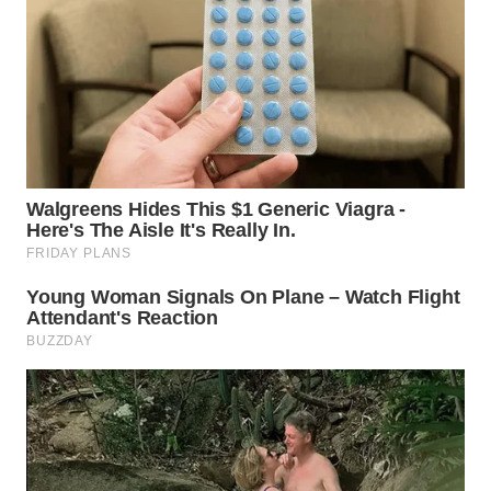
WN
TAPANULI
SELATAN
WN
TANJUNG
LESUNG
WN
KARO
WN
SIMALUNGUN
WN
LABUHANBATU