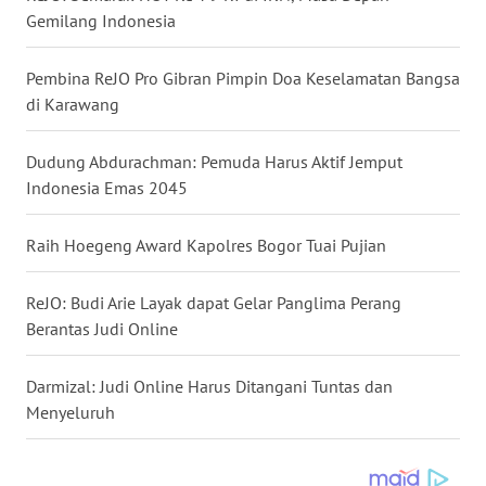
Gemilang Indonesia
WN
KALTARA
Pembina ReJO Pro Gibran Pimpin Doa Keselamatan Bangsa
di Karawang
WN
KALSEL
Dudung Abdurachman: Pemuda Harus Aktif Jemput
Indonesia Emas 2045
WN
KALTIM
Raih Hoegeng Award Kapolres Bogor Tuai Pujian
WN
ReJO: Budi Arie Layak dapat Gelar Panglima Perang
SULSEL
Berantas Judi Online
WN
GORONTALO
Darmizal: Judi Online Harus Ditangani Tuntas dan
Menyeluruh
WN
SULUT