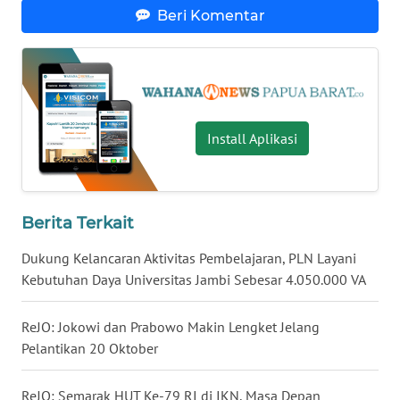
Beri Komentar
WN
NUSANTARA
WN
JOGJA
Install Aplikasi
WN
JATIM
Berita Terkait
WN
BALI
Dukung Kelancaran Aktivitas Pembelajaran, PLN Layani
Kebutuhan Daya Universitas Jambi Sebesar 4.050.000 VA
WN
KALBAR
ReJO: Jokowi dan Prabowo Makin Lengket Jelang
Pelantikan 20 Oktober
WN
KALTENG
ReJO: Semarak HUT Ke-79 RI di IKN, Masa Depan