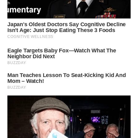
WN
BOGOR
WN
DEPOK
WN
TAPANULI
UTARA
WN
SAMOSIR
WN
PADANG
LAWAS