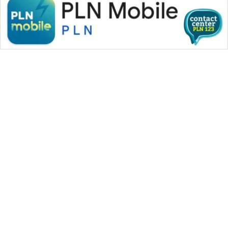
WAHANA MEDIA GROUP
|
|
|
WAHANA NEWS co
WAHANA TANI
WAHANA ADVOKAT
|
|
WAHANA INFRASTRUKTUR
WAHANA KONSUMEN
|
|
|
WAHANA LISTRIK
WAHANA TRAVEL
WAHANA TV
|
|
|
WAHANANEWS id
WAHANANEWS CO ID
WAHANANEWS NET
|
|
|
WAHANA SPORT ID
Wahana UMKM
Wahana Seleb