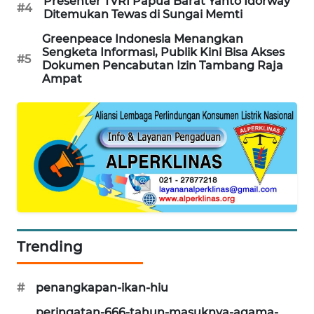
Presenter TVRI Papua Barat Yanto Idorway
#4
Ditemukan Tewas di Sungai Memti
PORTAL
Greenpeace Indonesia Menangkan
KONSUMEN
Sengketa Informasi, Publik Kini Bisa Akses
#5
Dokumen Pencabutan Izin Tambang Raja
FORWAMKI
Ampat
ALPERKLINAS
FORJASIDA
TAMBANG
NEWS
SITUNGIR
Trending
NEWS
#
penangkapan-ikan-hiu
SIDIKALANG
NEWS
peringatan-666-tahun-masuknya-agama-