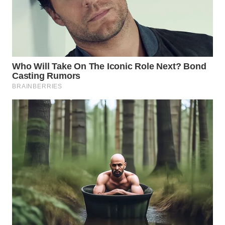
WN
INDRAMAYU
WN
KUNINGAN
WN
MAJALENGKA
WN
SUBANG
WN
SUKABUMI
WN
PURWAKARTA