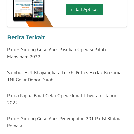
Install Aplikasi
WN
NUSANTARA
WN
Berita Terkait
JOGJA
Polres Sorong Gelar Apel Pasukan Operasi Patuh
Mansinam 2022
WN
JATIM
Sambut HUT Bhayangkara ke-76, Polres Fakfak Bersama
WN
TNI Gelar Donor Darah
BALI
Polda Papua Barat Gelar Operasional Triwulan I Tahun
WN
2022
KALBAR
Polres Sorong Gelar Apel Penempatan 201 Polisi Bintara
WN
Remaja
KALTENG