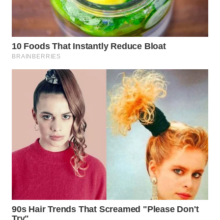
WN
TAPANULI
TENGAH
WN DELI
SERDANG
WN
TEBING
TINGGI
WN
PAKPAK
WN
KARAWANG
WN
BEKASI