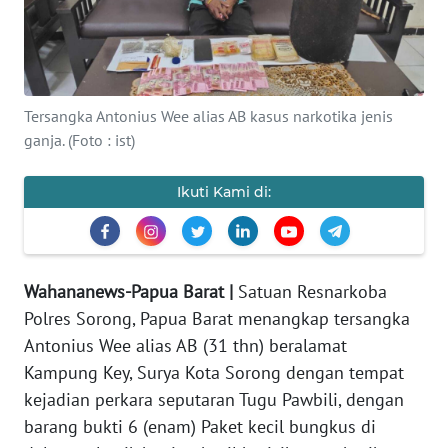
Informasi
INDEKS
BERITA
Tersangka Antonius Wee alias AB kasus narkotika jenis
ganja. (Foto : ist)
KONTAK
KAMI
Ikuti Kami di:
INFO
IKLAN
Wahananews-Papua Barat |
Satuan Resnarkoba
TENTANG
KAMI
Polres Sorong, Papua Barat menangkap tersangka
Antonius Wee alias AB (31 thn) beralamat
PEDOMAN
Kampung Key, Surya Kota Sorong dengan tempat
MEDIA
kejadian perkara seputaran Tugu Pawbili, dengan
SIBER
barang bukti 6 (enam) Paket kecil bungkus di