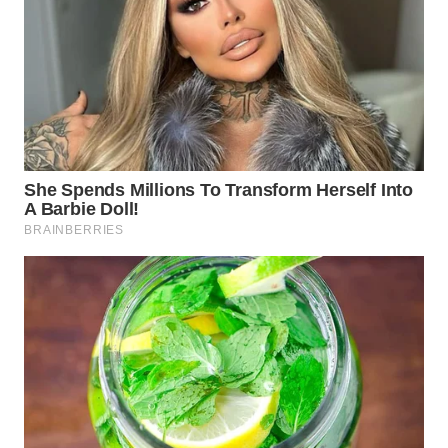
WN
TAPANULI
SELATAN
WN
TANJUNG
LESUNG
WN
KARO
WN
SIMALUNGUN
WN
LABUHANBATU