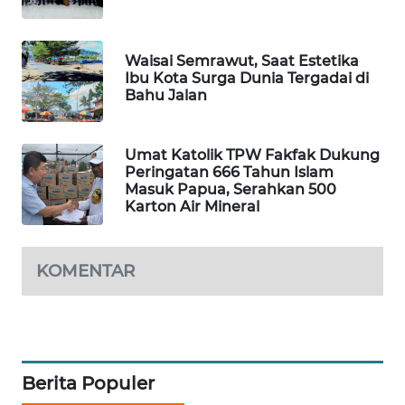
PORTAL
KONSUMEN
Waisai Semrawut, Saat Estetika
Ibu Kota Surga Dunia Tergadai di
Bahu Jalan
FORWAMKI
ALPERKLINAS
Umat Katolik TPW Fakfak Dukung
Peringatan 666 Tahun Islam
Masuk Papua, Serahkan 500
FORJASIDA
Karton Air Mineral
TAMBANG
NEWS
KOMENTAR
SITUNGIR
NEWS
SIDIKALANG
Berita Populer
NEWS