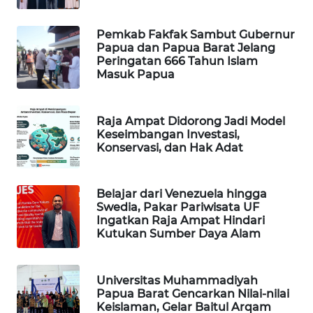
Pemkab Fakfak Sambut Gubernur
MAWAKA
Papua dan Papua Barat Jelang
ID
Peringatan 666 Tahun Islam
Masuk Papua
MARTABAT
NET
Raja Ampat Didorong Jadi Model
Keseimbangan Investasi,
PLN
Konservasi, dan Hak Adat
WATCH
MKLI
Belajar dari Venezuela hingga
Swedia, Pakar Pariwisata UF
Ingatkan Raja Ampat Hindari
LPKKI
Kutukan Sumber Daya Alam
LKKI
Universitas Muhammadiyah
Papua Barat Gencarkan Nilai-nilai
KOPEKLIN
Keislaman, Gelar Baitul Arqam