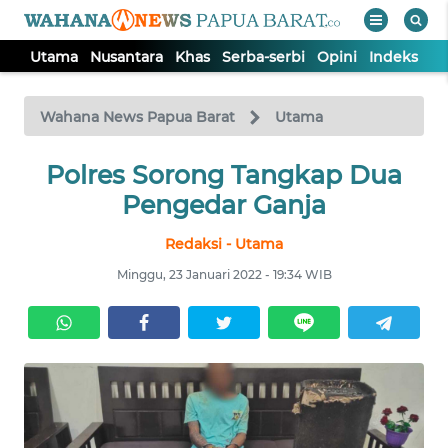
Utama
Nusantara
Khas
Serba-serbi
Opini
Indeks
WAHANA
Tutup
TV
Wahana News Papua Barat
Utama
UTAMA
Polres Sorong Tangkap Dua
Pengedar Ganja
NUSANTARA
Redaksi - Utama
Minggu, 23 Januari 2022 - 19:34 WIB
KHAS
SERBA-
SERBI
OPINI