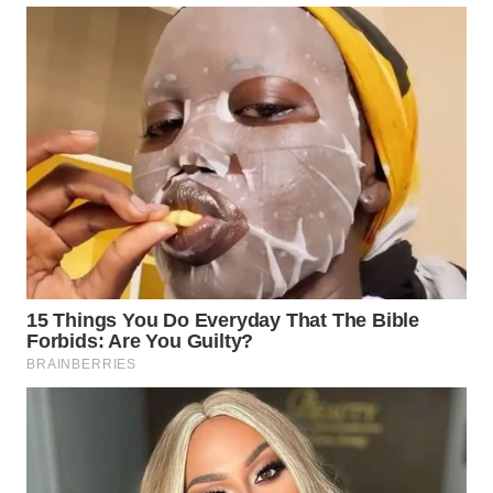
WN
MALUKU
WN
MALUT
WN
DAIRI
WN
DANAU
TOBA
WN
NIAS
WN
LANGKAT