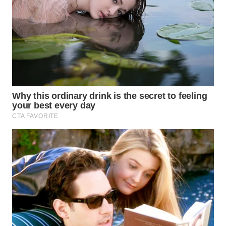
Wahana
Media
Group
WAHANA
NEWS
WAHANA
TANI
WAHANA
ADVOKAT
WAHANA
INFRASTRUKTUR
WAHANA
KONSUMEN