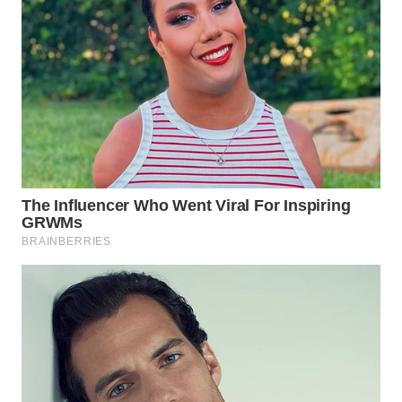
WN
SUMEDANG
WN
CIANJUR
WN
KEPULAUAN
SERIBU
WN
TANGERANG
WN
BINJAI
WN
CIREBON