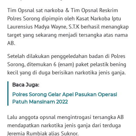
Tim Opsnal sat narkoba & Tim Opsnal Reskrim
WN
BANTEN
Polres Sorong dipimpin oleh Kasat Narkoba Iptu
Laurensius Madya Wayne, S.T.K berhasil menangkap
WN
target yang sekarang menjadi tersangka atas nama
NTT
AB.
WN
Setelah dilakukan penggeledahan badan di Polres
KEPRI
Sorong, ditemukan 6 (enam) paket pelastik bening
kecil yang di duga berisikan narkotika jenis ganja.
WN
PAPUA
Baca Juga:
Polres Sorong Gelar Apel Pasukan Operasi
WN
Patuh Mansinam 2022
PAPUA
BARAT
Lalu anggota opsnal mengintrogasi tersangka AB
mendapatkan narkotika jenis ganja dari terduga
WN
Jeremia Rumbiak alias Suknor.
RIAU