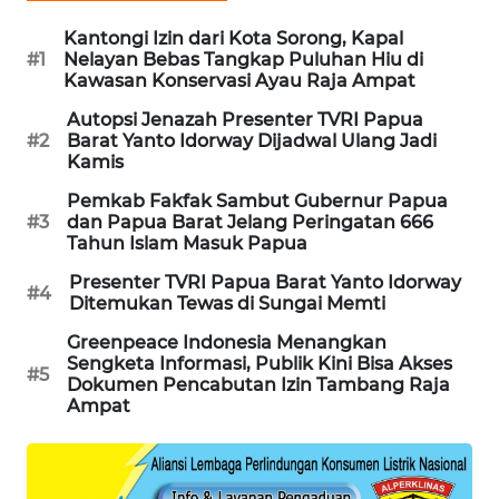
Kantongi Izin dari Kota Sorong, Kapal
SIBARAGAS
#1
Nelayan Bebas Tangkap Puluhan Hiu di
NEWS
Kawasan Konservasi Ayau Raja Ampat
Autopsi Jenazah Presenter TVRI Papua
METRO
#2
Barat Yanto Idorway Dijadwal Ulang Jadi
SIANTAR
Kamis
NEWS
Pemkab Fakfak Sambut Gubernur Papua
#3
dan Papua Barat Jelang Peringatan 666
METRO
Tahun Islam Masuk Papua
MEDAN
Presenter TVRI Papua Barat Yanto Idorway
NEWS
#4
Ditemukan Tewas di Sungai Memti
METRO
Greenpeace Indonesia Menangkan
Sengketa Informasi, Publik Kini Bisa Akses
JAKARTA
#5
Dokumen Pencabutan Izin Tambang Raja
NEWS
Ampat
KRT
NEWS