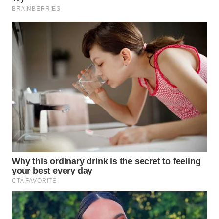
WN
BOGOR
WN
DEPOK
WN
TAPANULI
UTARA
WN
SAMOSIR
WN
PADANG
LAWAS