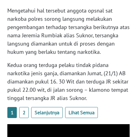
Mengetahui hal tersebut anggota opsnal sat
WN
narkoba polres sorong langsung melakukan
SERAMBI
pengembangan terhadap tersangka berikutnya atas
nama Jeremia Rumbiak alias Suknor, tersangka
WN
langsung diamankan untuk di proses dengan
JAMBI
hukum yang berlaku tentang narkotika.
WN
Kedua orang terduga pelaku tindak pidana
SULTRA
narkotika jenis ganja, diamankan Jumat, (21/1) AB
diamankan pukul 16. 30 Wit dan terduga JR sekitar
WN
pukul 22.00 wit, di jalan sorong – klamono tempat
NTB
tinggal tersangka JR alias Suknor.
WN
SULTENG
1
2
Selanjutnya
Lihat Semua
WN
SULBAR