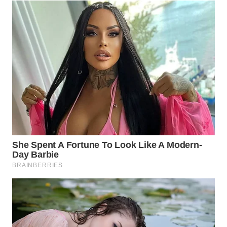
WN
NATUNA
WN
BINTAN
WN
MANDALIKA
WN
LIKUPANG
WN
LABUANBAJO
WN
BORNEO