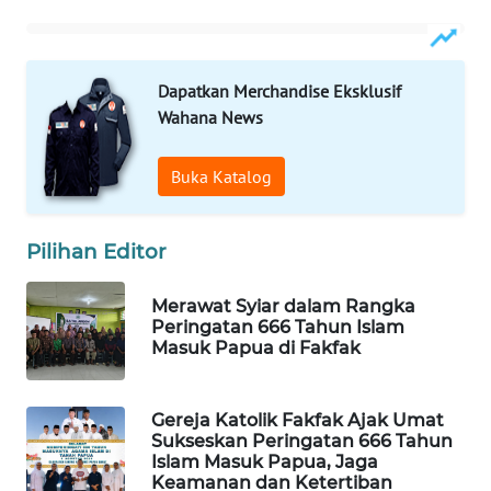
WAHANA
DESA
WISATA
Dapatkan Merchandise Eksklusif
Wahana News
LAPAK
WAHANA
Buka Katalog
Wahana
Network
Pilihan Editor
KONSUMEN
Merawat Syiar dalam Rangka
LISTRIK
Peringatan 666 Tahun Islam
Masuk Papua di Fakfak
MASYARAKAT
KELISTRIKAN
Gereja Katolik Fakfak Ajak Umat
Sukseskan Peringatan 666 Tahun
Islam Masuk Papua, Jaga
WALINKI
Keamanan dan Ketertiban
ID