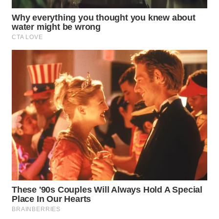
WN
PRIANGAN
TIMUR
WN
SEMARANG
WN
SOLO
WN
BOROBUDUR
WN
MADURA
WN
SURABAYA