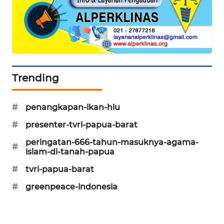
KARING
NEWS
JURNAL
MARITIM
Trending
HUMBANG
NEWS
#
penangkapan-ikan-hiu
#
presenter-tvri-papua-barat
GARONGGANG
NEWS
peringatan-666-tahun-masuknya-agama-
#
islam-di-tanah-papua
FISUELRI
#
tvri-papua-barat
ID
#
greenpeace-indonesia
ENERGI
NEWS