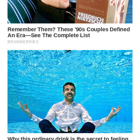
WAHANA
LISTRIK
WAHANA
TRAVEL
WAHANA
TV
WAHANANEWS
ID
WAHANANEWS
CO ID
WAHANANEWS
NET