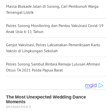
Massa Blokade Jalan di Sorong, Cari Pembunuh Warga
WN
Tersengat Listrik
KALTARA
Polres Sorong Monitoring dan Pantau Vaksinasi Covid-19
WN
Anak Usia 6-11 Tahun
KALSEL
Genjot Vaksinasi, Polres Laksanakan Pemeriksaan Kartu
WN
Vaksin di Lingkungan Sekolah
KALTIM
Polres Sorong Sambut Bintara Remaja Lulusan Afirmasi
WN
Otsus TA 2021 Polda Papua Barat
SULSEL
WN
GORONTALO
WN
SULUT