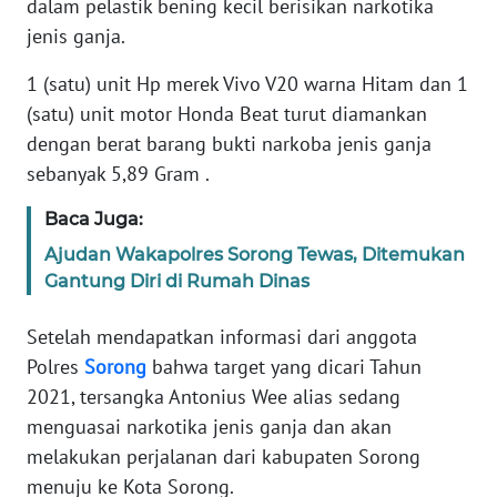
dalam pelastik bening kecil berisikan narkotika
REDAKSI
jenis ganja.
KARIR
1 (satu) unit Hp merek Vivo V20 warna Hitam dan 1
(satu) unit motor Honda Beat turut diamankan
DISCLAIMER
dengan berat barang bukti narkoba jenis ganja
sebanyak 5,89 Gram .
Wahana
News
Baca Juga:
Regional
Ajudan Wakapolres Sorong Tewas, Ditemukan
Gantung Diri di Rumah Dinas
WN
SUMUT
Setelah mendapatkan informasi dari anggota
Polres
Sorong
bahwa target yang dicari Tahun
WN
JAKARTA
2021, tersangka Antonius Wee alias sedang
menguasai narkotika jenis ganja dan akan
WN
melakukan perjalanan dari kabupaten Sorong
JABAR
menuju ke Kota Sorong.