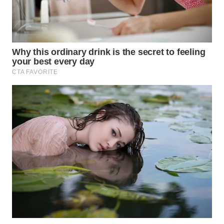
WN
TAPANULI
SELATAN
WN
TANJUNG
LESUNG
WN
KARO
WN
SIMALUNGUN
WN
LABUHANBATU