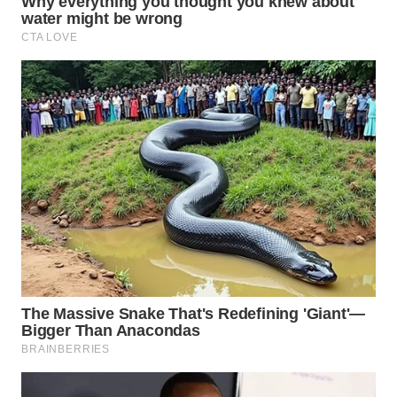
Wahana
Media
Group
WAHANA
NEWS
WAHANA
TANI
WAHANA
ADVOKAT
WAHANA
INFRASTRUKTUR
WAHANA
KONSUMEN