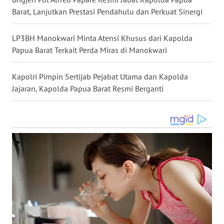
Barat, Lanjutkan Prestasi Pendahulu dan Perkuat Sinergi
WN
MALUKU
LP3BH Manokwari Minta Atensi Khusus dari Kapolda
Papua Barat Terkait Perda Miras di Manokwari
WN
MALUT
Kapolri Pimpin Sertijab Pejabat Utama dan Kapolda
Jajaran, Kapolda Papua Barat Resmi Berganti
WN
DAIRI
WN
DANAU
TOBA
WN
NIAS
WN
LANGKAT