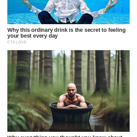
WN
NATUNA
WN
BINTAN
WN
MANDALIKA
WN
LIKUPANG
WN
LABUANBAJO
WN
BORNEO