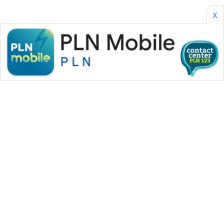
X
WAHANA MEDIA GROUP
|
|
|
WAHANA NEWS co
WAHANA TANI
WAHANA ADVOKAT
|
|
WAHANA INFRASTRUKTUR
WAHANA KONSUMEN