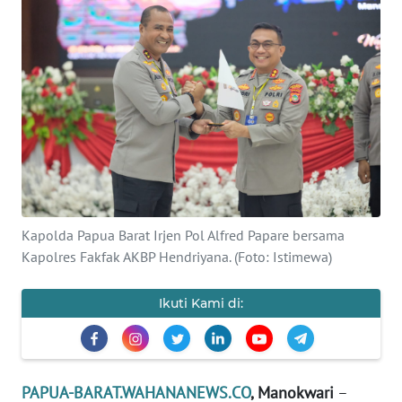
Informasi
INDEKS
BERITA
KONTAK
KAMI
INFO
IKLAN
Kapolda Papua Barat Irjen Pol Alfred Papare bersama
Kapolres Fakfak AKBP Hendriyana. (Foto: Istimewa)
TENTANG
KAMI
Ikuti Kami di:
PEDOMAN
MEDIA
SIBER
PAPUA-BARAT.WAHANANEWS.CO
, Manokwari
–