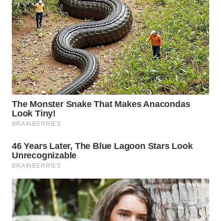
WN
INDRAMAYU
WN
KUNINGAN
WN
MAJALENGKA
WN
SUBANG
WN
SUKABUMI
WN
PURWAKARTA