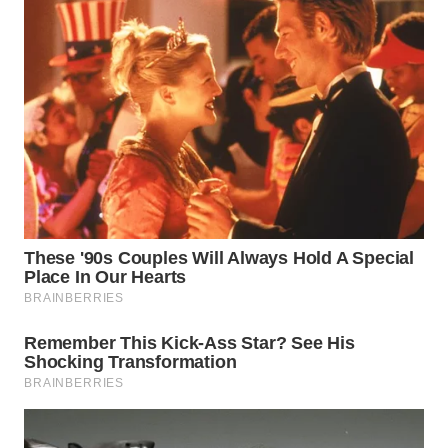
WN
BOGOR
WN
DEPOK
WN
TAPANULI
UTARA
WN
SAMOSIR
WN
PADANG
LAWAS