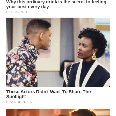
WN
TAPANULI
TENGAH
WN DELI
SERDANG
WN
TEBING
TINGGI
WN
PAKPAK
WN
KARAWANG
WN
BEKASI