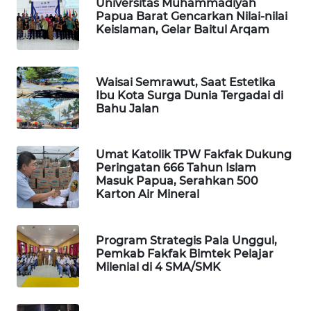
Universitas Muhammadiyah
Papua Barat Gencarkan Nilai-nilai
Keislaman, Gelar Baitul Arqam
MAWAKA
ID
Waisai Semrawut, Saat Estetika
MARTABAT
Ibu Kota Surga Dunia Tergadai di
NET
Bahu Jalan
PLN
WATCH
Umat Katolik TPW Fakfak Dukung
Peringatan 666 Tahun Islam
Masuk Papua, Serahkan 500
MKLI
Karton Air Mineral
LPKKI
Program Strategis Pala Unggul,
Pemkab Fakfak Bimtek Pelajar
LKKI
Milenial di 4 SMA/SMK
KOPEKLIN