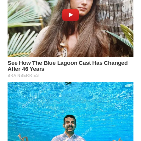
WN
PRIANGAN
TIMUR
WN
SEMARANG
WN
SOLO
WN
BOROBUDUR
WN
MADURA
WN
SURABAYA