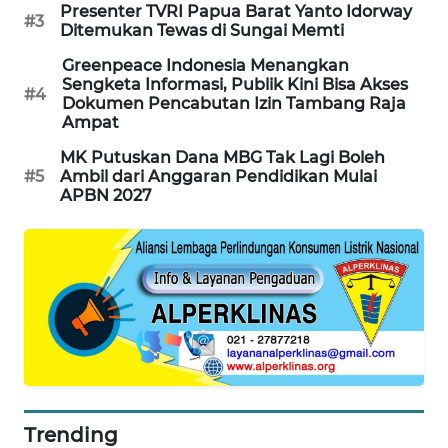
Presenter TVRI Papua Barat Yanto Idorway
#3
Ditemukan Tewas di Sungai Memti
SIBARAGAS
NEWS
Greenpeace Indonesia Menangkan
Sengketa Informasi, Publik Kini Bisa Akses
#4
Dokumen Pencabutan Izin Tambang Raja
METRO
Ampat
SIANTAR
MK Putuskan Dana MBG Tak Lagi Boleh
NEWS
#5
Ambil dari Anggaran Pendidikan Mulai
APBN 2027
METRO
MEDAN
NEWS
METRO
JAKARTA
NEWS
KRT
NEWS
Trending