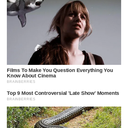
WN
SUMEDANG
WN
CIANJUR
WN
KEPULAUAN
SERIBU
WN
TANGERANG
WN
BINJAI
WN
CIREBON