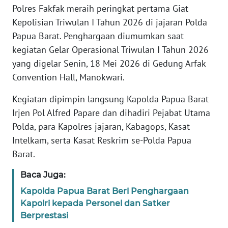
REDAKSI
Polres Fakfak meraih peringkat pertama Giat
Kepolisian Triwulan I Tahun 2026 di jajaran Polda
KARIR
Papua Barat. Penghargaan diumumkan saat
kegiatan Gelar Operasional Triwulan I Tahun 2026
DISCLAIMER
yang digelar Senin, 18 Mei 2026 di Gedung Arfak
Convention Hall, Manokwari.
Wahana
News
Kegiatan dipimpin langsung Kapolda Papua Barat
Regional
Irjen Pol Alfred Papare dan dihadiri Pejabat Utama
Polda, para Kapolres jajaran, Kabagops, Kasat
WN
Intelkam, serta Kasat Reskrim se-Polda Papua
SUMUT
Barat.
WN
Baca Juga:
JAKARTA
Kapolda Papua Barat Beri Penghargaan
Kapolri kepada Personel dan Satker
WN
Berprestasi
JABAR