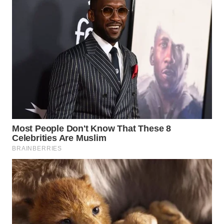
WAHANA
LISTRIK
WAHANA
TRAVEL
WAHANA
TV
WAHANANEWS
ID
WAHANANEWS
CO ID
WAHANANEWS
NET