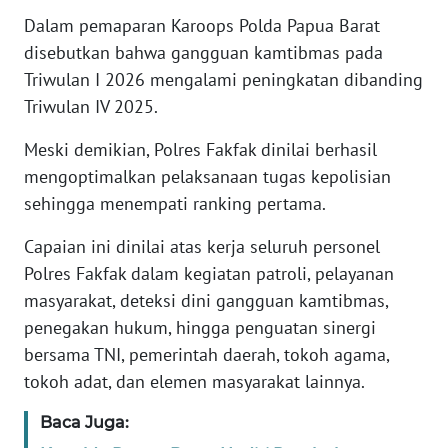
Dalam pemaparan Karoops Polda Papua Barat
WN
disebutkan bahwa gangguan kamtibmas pada
BANTEN
Triwulan I 2026 mengalami peningkatan dibanding
Triwulan IV 2025.
WN
NTT
Meski demikian, Polres Fakfak dinilai berhasil
mengoptimalkan pelaksanaan tugas kepolisian
WN
KEPRI
sehingga menempati ranking pertama.
Capaian ini dinilai atas kerja seluruh personel
WN
Polres Fakfak dalam kegiatan patroli, pelayanan
PAPUA
masyarakat, deteksi dini gangguan kamtibmas,
penegakan hukum, hingga penguatan sinergi
WN
PAPUA
bersama TNI, pemerintah daerah, tokoh agama,
BARAT
tokoh adat, dan elemen masyarakat lainnya.
Baca Juga:
WN
RIAU