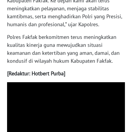
Kabupaten Fakfak. Ke depan kami akan terus
meningkatkan pelayanan, menjaga stabilitas
WN
kamtibmas, serta menghadirkan Polri yang Presisi,
BABEL
humanis dan profesional,” ujar Kapolres.
WN
Polres Fakfak berkomitmen terus meningkatkan
SUMBAR
kualitas kinerja guna mewujudkan situasi
keamanan dan ketertiban yang aman, damai, dan
WN
kondusif di wilayah hukum Kabupaten Fakfak.
SUMSEL
[Redaktur: Hotbert Purba]
WN
BENGKULU
WN
LAMPUNG
WN
JATENG