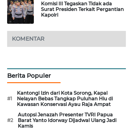
Komisi III Tegaskan Tidak ada
Surat Presiden Terkait Pergantian
PORTAL
Kapolri
KONSUMEN
FORWAMKI
KOMENTAR
ALPERKLINAS
FORJASIDA
Berita Populer
TAMBANG
NEWS
Kantongi Izin dari Kota Sorong, Kapal
#1
Nelayan Bebas Tangkap Puluhan Hiu di
SITUNGIR
Kawasan Konservasi Ayau Raja Ampat
NEWS
Autopsi Jenazah Presenter TVRI Papua
#2
Barat Yanto Idorway Dijadwal Ulang Jadi
SIDIKALANG
Kamis
NEWS