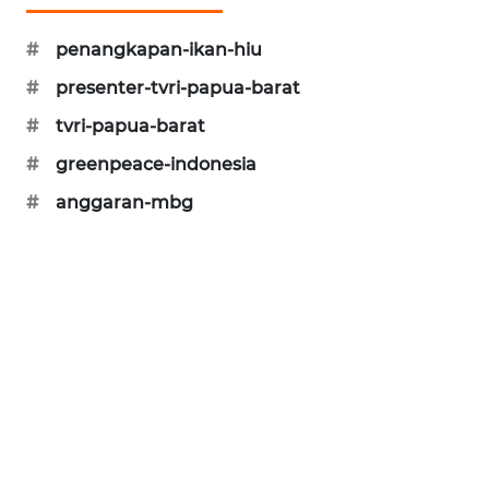
KARING
#
penangkapan-ikan-hiu
NEWS
#
presenter-tvri-papua-barat
JURNAL
#
tvri-papua-barat
MARITIM
#
greenpeace-indonesia
HUMBANG
#
anggaran-mbg
NEWS
GARONGGANG
NEWS
FISUELRI
ID
ENERGI
NEWS