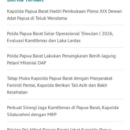
WN
Kapolda Papua Barat Hadiri Pembukaan Pleno XIX Dewan
KALTARA
Adat Papua di Teluk Wondama
WN
Polda Papua Barat Gelar Operasional Triwulan I 2026,
KALSEL
Evaluasi Kamtibmas dan Laka Lantas
WN
Polda Papua Barat Lakukan Penangkaran Benih Jagung
KALTIM
Petani Milenial OAP
WN
Tatap Muka Kapolda Papua Barat dengan Masyarakat
SULSEL
Fanindi Pantai, Kapolda Berikan Tali Asih dan Bakti
Kesehatan
WN
GORONTALO
Perkuat Sinergi Jaga Kamtibmas di Papua Barat, Kapolda
Silaturahmi dengan MRP
WN
SULUT
Brigjen Pol Alfred Papare Resmi Jabat Kapolda Papua