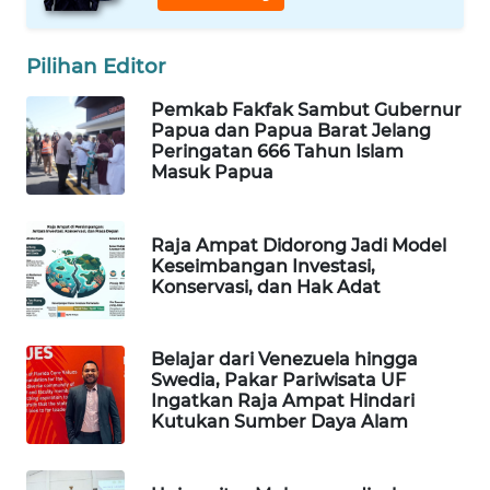
WAHANA
DESA
Pilihan Editor
WISATA
Pemkab Fakfak Sambut Gubernur
Papua dan Papua Barat Jelang
LAPAK
Peringatan 666 Tahun Islam
WAHANA
Masuk Papua
Wahana
Network
Raja Ampat Didorong Jadi Model
Keseimbangan Investasi,
Konservasi, dan Hak Adat
KONSUMEN
LISTRIK
Belajar dari Venezuela hingga
Swedia, Pakar Pariwisata UF
MASYARAKAT
Ingatkan Raja Ampat Hindari
KELISTRIKAN
Kutukan Sumber Daya Alam
WALINKI
ID