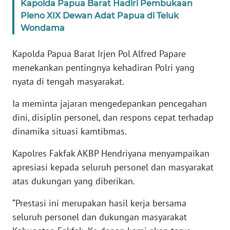
Kapolda Papua Barat Hadiri Pembukaan
Pleno XIX Dewan Adat Papua di Teluk
WN
Wondama
SERAMBI
Kapolda Papua Barat Irjen Pol Alfred Papare
WN
menekankan pentingnya kehadiran Polri yang
JAMBI
nyata di tengah masyarakat.
WN
Ia meminta jajaran mengedepankan pencegahan
SULTRA
dini, disiplin personel, dan respons cepat terhadap
dinamika situasi kamtibmas.
WN
NTB
Kapolres Fakfak AKBP Hendriyana menyampaikan
apresiasi kepada seluruh personel dan masyarakat
WN
atas dukungan yang diberikan.
SULTENG
“Prestasi ini merupakan hasil kerja bersama
WN
seluruh personel dan dukungan masyarakat
SULBAR