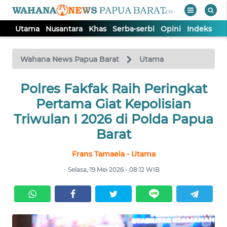
Utama
Nusantara
Khas
Serba-serbi
Opini
Indeks
WAHANA
Tutup
TV
Wahana News Papua Barat
Utama
UTAMA
Polres Fakfak Raih Peringkat
Pertama Giat Kepolisian
NUSANTARA
Triwulan I 2026 di Polda Papua
Barat
KHAS
Frans Tamaela - Utama
Selasa, 19 Mei 2026 - 08:12 WIB
SERBA-
SERBI
OPINI