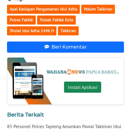
Apel Kesiapan Pengamanan Idul Adha
Malam Takbiran
WN
NUSANTARA
Polres Fakfak
Polsek Fakfak Kota
Sholat Idul Adha 1446 H
Takbiran
WN
JOGJA
Beri Komentar
WN
JATIM
WN
BALI
Install Aplikasi
WN
KALBAR
Berita Terkait
WN
85 Personel Polres Tapteng Amankan Pawai Takbiran Idul
KALTENG