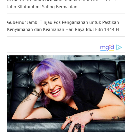
Jalin Silaturahmi Saling Bermaafan
WN
MALUKU
Gubernur Jambi Tinjau Pos Pengamanan untuk Pastikan
Kenyamanan dan Keamanan Hari Raya Idul Fitri 1444 H
WN
MALUT
WN
DAIRI
WN
DANAU
TOBA
WN
NIAS
WN
LANGKAT