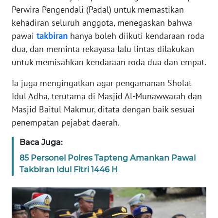
Perwira Pengendali (Padal) untuk memastikan
WN
kehadiran seluruh anggota, menegaskan bahwa
BANTEN
pawai
takbiran
hanya boleh diikuti kendaraan roda
dua, dan meminta rekayasa lalu lintas dilakukan
WN
untuk memisahkan kendaraan roda dua dan empat.
NTT
Ia juga mengingatkan agar pengamanan Sholat
WN
Idul Adha, terutama di Masjid Al-Munawwarah dan
KEPRI
Masjid Baitul Makmur, ditata dengan baik sesuai
penempatan pejabat daerah.
WN
PAPUA
Baca Juga:
85 Personel Polres Tapteng Amankan Pawai
WN
Takbiran Idul Fitri 1446 H
PAPUA
BARAT
WN
RIAU