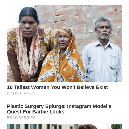
WN
PRIANGAN
TIMUR
WN
SEMARANG
WN
SOLO
WN
BOROBUDUR
WN
MADURA
WN
SURABAYA