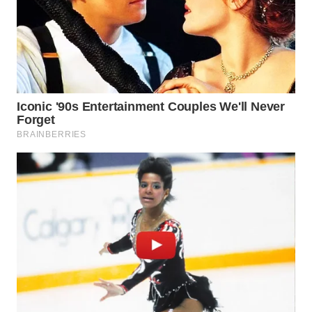
Wahana
Media
Group
WAHANA
NEWS
WAHANA
TANI
WAHANA
ADVOKAT
WAHANA
INFRASTRUKTUR
WAHANA
KONSUMEN