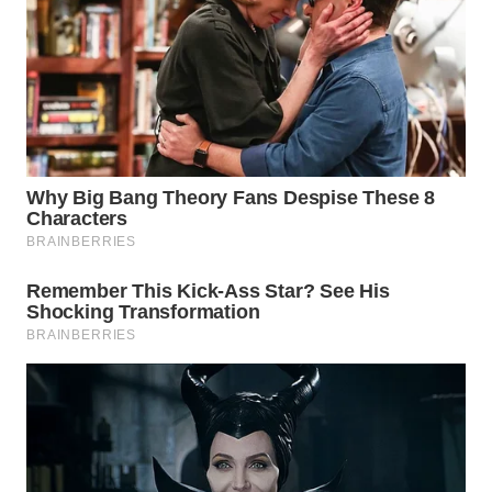
WN
BOGOR
WN
DEPOK
WN
TAPANULI
UTARA
WN
SAMOSIR
WN
PADANG
LAWAS