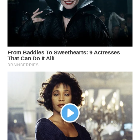
WN
SUMEDANG
WN
CIANJUR
WN
KEPULAUAN
SERIBU
WN
TANGERANG
WN
BINJAI
WN
CIREBON