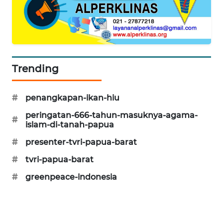
KARING
NEWS
JURNAL
MARITIM
Trending
HUMBANG
#
penangkapan-ikan-hiu
NEWS
peringatan-666-tahun-masuknya-agama-
#
islam-di-tanah-papua
GARONGGANG
NEWS
#
presenter-tvri-papua-barat
#
tvri-papua-barat
FISUELRI
ID
#
greenpeace-indonesia
ENERGI
NEWS