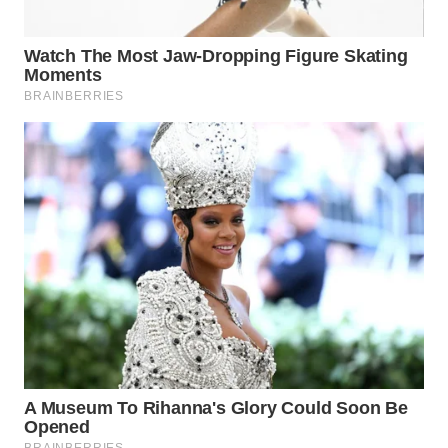
WAHANA
LISTRIK
WAHANA
TRAVEL
WAHANA
TV
WAHANANEWS
ID
WAHANANEWS
CO ID
WAHANANEWS
NET