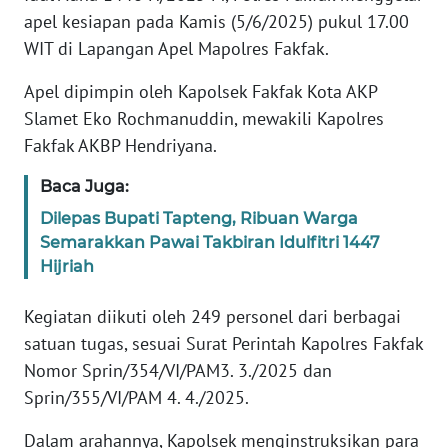
REDAKSI
apel kesiapan pada Kamis (5/6/2025) pukul 17.00
WIT di Lapangan Apel Mapolres Fakfak.
KARIR
Apel dipimpin oleh Kapolsek Fakfak Kota AKP
DISCLAIMER
Slamet Eko Rochmanuddin, mewakili Kapolres
Fakfak AKBP Hendriyana.
Wahana
News
Baca Juga:
Regional
Dilepas Bupati Tapteng, Ribuan Warga
Semarakkan Pawai Takbiran Idulfitri 1447
WN
Hijriah
SUMUT
Kegiatan diikuti oleh 249 personel dari berbagai
WN
satuan tugas, sesuai Surat Perintah Kapolres Fakfak
JAKARTA
Nomor Sprin/354/VI/PAM3. 3./2025 dan
Sprin/355/VI/PAM 4. 4./2025.
WN
JABAR
Dalam arahannya, Kapolsek menginstruksikan para