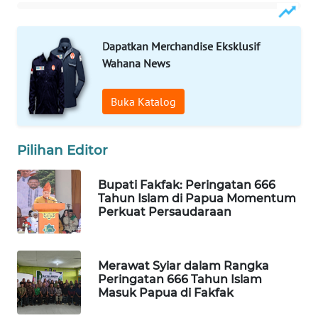
WAHANA
DESA
Dapatkan Merchandise Eksklusif
WISATA
Wahana News
LAPAK
Buka Katalog
WAHANA
Wahana
Pilihan Editor
Network
Bupati Fakfak: Peringatan 666
KONSUMEN
Tahun Islam di Papua Momentum
LISTRIK
Perkuat Persaudaraan
MASYARAKAT
KELISTRIKAN
Merawat Syiar dalam Rangka
Peringatan 666 Tahun Islam
Masuk Papua di Fakfak
WALINKI
ID