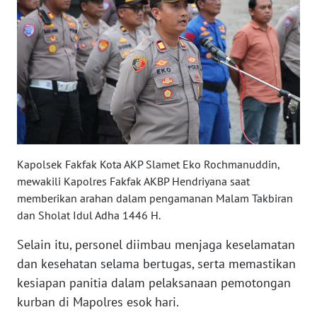
WN
SERAMBI
WN
JAMBI
WN
SULTRA
Kapolsek Fakfak Kota AKP Slamet Eko Rochmanuddin,
mewakili Kapolres Fakfak AKBP Hendriyana saat
WN
memberikan arahan dalam pengamanan Malam Takbiran
NTB
dan Sholat Idul Adha 1446 H.
Selain itu, personel diimbau menjaga keselamatan
WN
SULTENG
dan kesehatan selama bertugas, serta memastikan
kesiapan panitia dalam pelaksanaan pemotongan
WN
kurban di Mapolres esok hari.
SULBAR