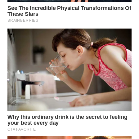
WN
TAPANULI
SELATAN
WN
TANJUNG
LESUNG
WN
KARO
WN
SIMALUNGUN
WN
LABUHANBATU