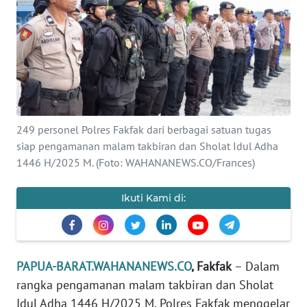
Informasi
INDEKS
BERITA
KONTAK
KAMI
249 personel Polres Fakfak dari berbagai satuan tugas
siap pengamanan malam takbiran dan Sholat Idul Adha
INFO
IKLAN
1446 H/2025 M. (Foto: WAHANANEWS.CO/Frances)
TENTANG
Ikuti Kami di:
KAMI
PEDOMAN
MEDIA
PAPUA-BARAT.WAHANANEWS.CO
, Fakfak
– Dalam
SIBER
rangka pengamanan malam takbiran dan Sholat
Idul Adha 1446 H/2025 M, Polres Fakfak menggelar