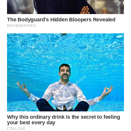
WN
INDRAMAYU
WN
KUNINGAN
WN
MAJALENGKA
WN
SUBANG
WN
SUKABUMI
WN
PURWAKARTA