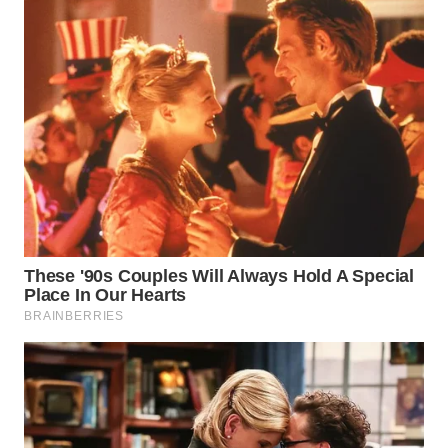
WN
TAPANULI
TENGAH
WN DELI
SERDANG
WN
TEBING
TINGGI
WN
PAKPAK
WN
KARAWANG
WN
BEKASI