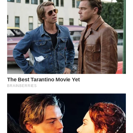
WN
NATUNA
WN
BINTAN
WN
MANDALIKA
WN
LIKUPANG
WN
LABUANBAJO
WN
BORNEO