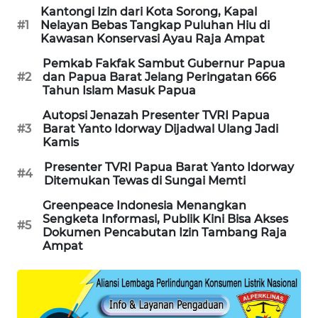
Kantongi Izin dari Kota Sorong, Kapal
#1
Nelayan Bebas Tangkap Puluhan Hiu di
SIBARAGAS
Kawasan Konservasi Ayau Raja Ampat
NEWS
Pemkab Fakfak Sambut Gubernur Papua
#2
dan Papua Barat Jelang Peringatan 666
METRO
Tahun Islam Masuk Papua
SIANTAR
NEWS
Autopsi Jenazah Presenter TVRI Papua
#3
Barat Yanto Idorway Dijadwal Ulang Jadi
Kamis
METRO
MEDAN
Presenter TVRI Papua Barat Yanto Idorway
#4
Ditemukan Tewas di Sungai Memti
NEWS
Greenpeace Indonesia Menangkan
METRO
Sengketa Informasi, Publik Kini Bisa Akses
#5
Dokumen Pencabutan Izin Tambang Raja
JAKARTA
Ampat
NEWS
KRT
NEWS