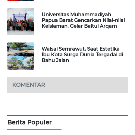
PORTAL
Universitas Muhammadiyah
KONSUMEN
Papua Barat Gencarkan Nilai-nilai
Keislaman, Gelar Baitul Arqam
FORWAMKI
Waisai Semrawut, Saat Estetika
ALPERKLINAS
Ibu Kota Surga Dunia Tergadai di
Bahu Jalan
FORJASIDA
TAMBANG
KOMENTAR
NEWS
SITUNGIR
NEWS
Berita Populer
SIDIKALANG
NEWS