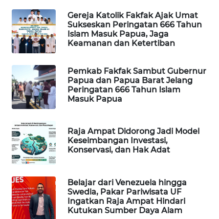
Gereja Katolik Fakfak Ajak Umat
Sukseskan Peringatan 666 Tahun
MAWAKA
Islam Masuk Papua, Jaga
ID
Keamanan dan Ketertiban
MARTABAT
Pemkab Fakfak Sambut Gubernur
NET
Papua dan Papua Barat Jelang
Peringatan 666 Tahun Islam
PLN
Masuk Papua
WATCH
Raja Ampat Didorong Jadi Model
MKLI
Keseimbangan Investasi,
Konservasi, dan Hak Adat
LPKKI
Belajar dari Venezuela hingga
LKKI
Swedia, Pakar Pariwisata UF
Ingatkan Raja Ampat Hindari
Kutukan Sumber Daya Alam
KOPEKLIN