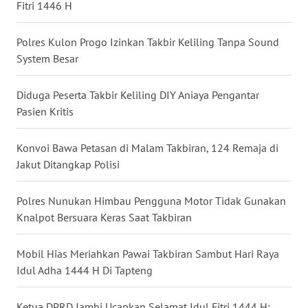
Fitri 1446 H
WN
KALTARA
Polres Kulon Progo Izinkan Takbir Keliling Tanpa Sound
System Besar
WN
KALSEL
Diduga Peserta Takbir Keliling DIY Aniaya Pengantar
Pasien Kritis
WN
KALTIM
Konvoi Bawa Petasan di Malam Takbiran, 124 Remaja di
Jakut Ditangkap Polisi
WN
SULSEL
Polres Nunukan Himbau Pengguna Motor Tidak Gunakan
Knalpot Bersuara Keras Saat Takbiran
WN
GORONTALO
Mobil Hias Meriahkan Pawai Takbiran Sambut Hari Raya
Idul Adha 1444 H Di Tapteng
WN
SULUT
Ketua DPRD Jambi Ucapkan Selamat Idul Fitri 1444 H: