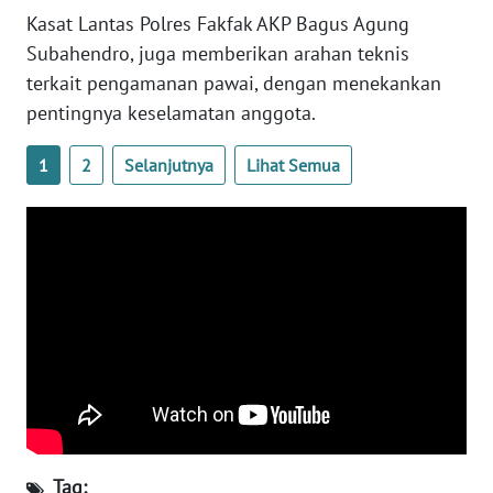
Kasat Lantas Polres Fakfak AKP Bagus Agung
WN
Subahendro, juga memberikan arahan teknis
BABEL
terkait pengamanan pawai, dengan menekankan
pentingnya keselamatan anggota.
WN
SUMBAR
1
2
Selanjutnya
Lihat Semua
WN
SUMSEL
WN
BENGKULU
WN
LAMPUNG
WN
JATENG
Tag: