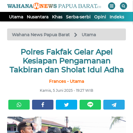
Utama
Nusantara
Khas
Serba-serbi
Opini
Indeks
WAHANA
Tutup
TV
Wahana News Papua Barat
Utama
UTAMA
Polres Fakfak Gelar Apel
Kesiapan Pengamanan
NUSANTARA
Takbiran dan Sholat Idul Adha
Frances - Utama
KHAS
Kamis, 5 Juni 2025 - 19:27 WIB
SERBA-
SERBI
OPINI