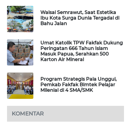
Waisai Semrawut, Saat Estetika
MAWAKA
Ibu Kota Surga Dunia Tergadai di
ID
Bahu Jalan
MARTABAT
NET
Umat Katolik TPW Fakfak Dukung
Peringatan 666 Tahun Islam
Masuk Papua, Serahkan 500
PLN
Karton Air Mineral
WATCH
Program Strategis Pala Unggul,
MKLI
Pemkab Fakfak Bimtek Pelajar
Milenial di 4 SMA/SMK
LPKKI
LKKI
KOMENTAR
KOPEKLIN