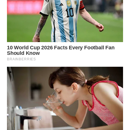
Wahana
Media
Group
WAHANA
NEWS
WAHANA
TANI
WAHANA
ADVOKAT
WAHANA
INFRASTRUKTUR
WAHANA
KONSUMEN