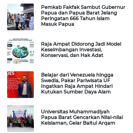
Pemkab Fakfak Sambut Gubernur
WAHANA
Papua dan Papua Barat Jelang
DESA
Peringatan 666 Tahun Islam
WISATA
Masuk Papua
LAPAK
Raja Ampat Didorong Jadi Model
WAHANA
Keseimbangan Investasi,
Konservasi, dan Hak Adat
Wahana
Network
Belajar dari Venezuela hingga
Swedia, Pakar Pariwisata UF
KONSUMEN
Ingatkan Raja Ampat Hindari
LISTRIK
Kutukan Sumber Daya Alam
MASYARAKAT
KELISTRIKAN
Universitas Muhammadiyah
Papua Barat Gencarkan Nilai-nilai
Keislaman, Gelar Baitul Arqam
WALINKI
ID