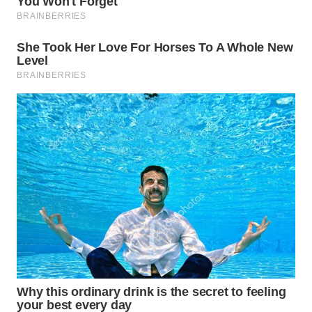
WN
TAPANULI
TENGAH
WN DELI
SERDANG
WN
TEBING
TINGGI
WN
PAKPAK
WN
KARAWANG
WN
BEKASI