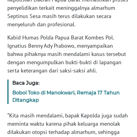
REDAKSI
penyelidikan terkait meninggalnya almarhum
Septinus Sesa masih terus dilakukan secara
KARIR
menyeluruh dan profesional.
DISCLAIMER
Kabid Humas Polda Papua Barat Kombes Pol.
Ignatius Benny Ady Prabowo, menyampaikan
Wahana
bahwa pihaknya masih mendalami kasus tersebut
News
dengan mengumpulkan bukti-bukti di lapangan
Regional
serta keterangan dari saksi-saksi ahli.
WN
Baca Juga:
SUMUT
Bobol Toko di Manokwari, Remaja 17 Tahun
Ditangkap
WN
JAKARTA
“Kita masih mendalami, bapak Kapolda juga sudah
meminta waktu karena pihak keluarga menolak
WN
JABAR
dilakukan otopsi terhadap almarhum, sehingga