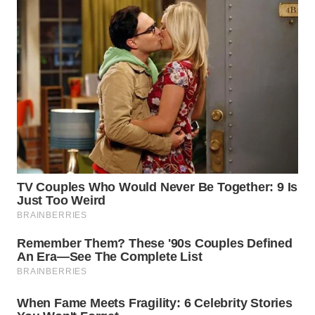
WN
TAPANULI
SELATAN
WN
TANJUNG
LESUNG
WN
KARO
WN
SIMALUNGUN
WN
LABUHANBATU