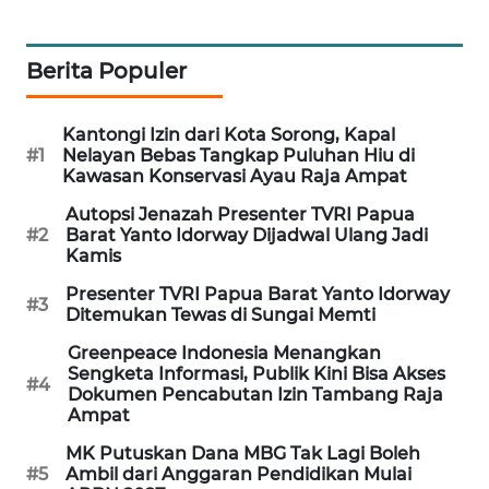
PORTAL
KONSUMEN
Berita Populer
FORWAMKI
Kantongi Izin dari Kota Sorong, Kapal
#1
Nelayan Bebas Tangkap Puluhan Hiu di
Kawasan Konservasi Ayau Raja Ampat
ALPERKLINAS
Autopsi Jenazah Presenter TVRI Papua
#2
Barat Yanto Idorway Dijadwal Ulang Jadi
FORJASIDA
Kamis
TAMBANG
Presenter TVRI Papua Barat Yanto Idorway
#3
Ditemukan Tewas di Sungai Memti
NEWS
Greenpeace Indonesia Menangkan
Sengketa Informasi, Publik Kini Bisa Akses
SITUNGIR
#4
Dokumen Pencabutan Izin Tambang Raja
NEWS
Ampat
MK Putuskan Dana MBG Tak Lagi Boleh
SIDIKALANG
#5
Ambil dari Anggaran Pendidikan Mulai
NEWS