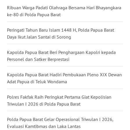
Ribuan Warga Padati Olahraga Bersama Hari Bhayangkara
WN
ke-80 di Polda Papua Barat
KALTARA
Peringati Tahun Baru Islam 1448 H, Polda Papua Barat
WN
Daya Ikut Jalan Santai di Sorong
KALSEL
Kapolda Papua Barat Beri Penghargaan Kapolri kepada
WN
Personel dan Satker Berprestasi
KALTIM
Kapolda Papua Barat Hadiri Pembukaan Pleno XIX Dewan
WN
SULSEL
Adat Papua di Teluk Wondama
WN
Polres Fakfak Raih Peringkat Pertama Giat Kepolisian
GORONTALO
Triwulan I 2026 di Polda Papua Barat
WN
Polda Papua Barat Gelar Operasional Triwulan I 2026,
SULUT
Evaluasi Kamtibmas dan Laka Lantas