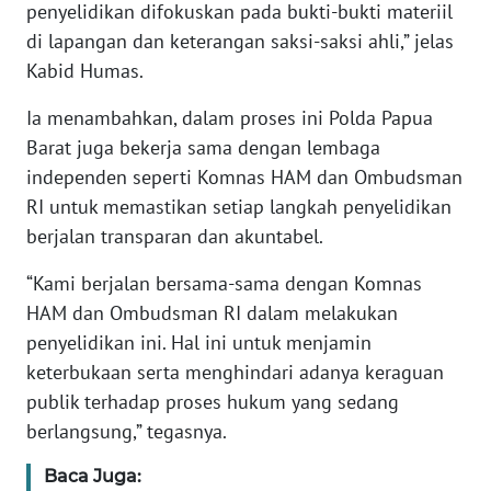
penyelidikan difokuskan pada bukti-bukti materiil
WN
di lapangan dan keterangan saksi-saksi ahli,” jelas
BANTEN
Kabid Humas.
Ia menambahkan, dalam proses ini Polda Papua
WN
NTT
Barat juga bekerja sama dengan lembaga
independen seperti Komnas HAM dan Ombudsman
WN
RI untuk memastikan setiap langkah penyelidikan
KEPRI
berjalan transparan dan akuntabel.
WN
“Kami berjalan bersama-sama dengan Komnas
PAPUA
HAM dan Ombudsman RI dalam melakukan
penyelidikan ini. Hal ini untuk menjamin
WN
keterbukaan serta menghindari adanya keraguan
PAPUA
publik terhadap proses hukum yang sedang
BARAT
berlangsung,” tegasnya.
WN
Baca Juga:
RIAU