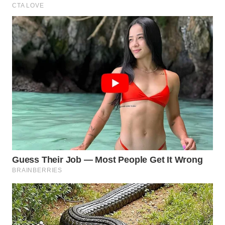
WN
BOGOR
WN
DEPOK
WN
TAPANULI
UTARA
WN
SAMOSIR
WN
PADANG
LAWAS