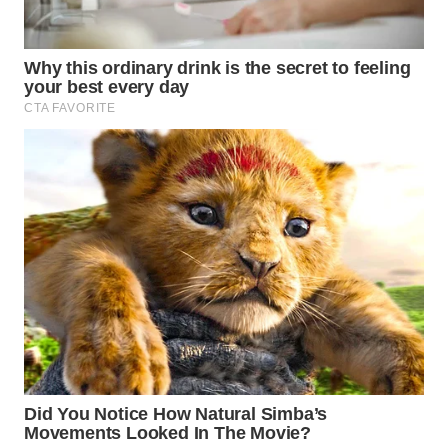
WAHANA
LISTRIK
WAHANA
TRAVEL
WAHANA
TV
WAHANANEWS
ID
WAHANANEWS
CO ID
WAHANANEWS
NET