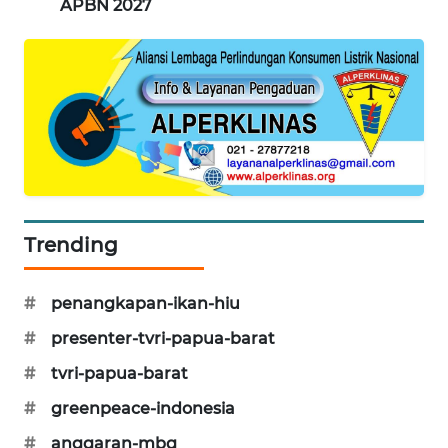
APBN 2027
SIBARAGAS
NEWS
METRO
SIANTAR
NEWS
METRO
MEDAN
Trending
NEWS
#
penangkapan-ikan-hiu
METRO
JAKARTA
#
presenter-tvri-papua-barat
NEWS
#
tvri-papua-barat
KRT
#
greenpeace-indonesia
NEWS
#
anggaran-mbg