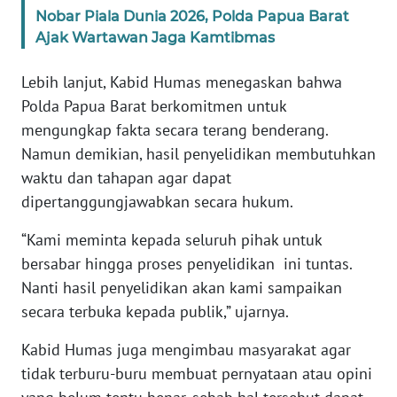
Nobar Piala Dunia 2026, Polda Papua Barat
Ajak Wartawan Jaga Kamtibmas
WN
SERAMBI
Lebih lanjut, Kabid Humas menegaskan bahwa
Polda Papua Barat berkomitmen untuk
WN
JAMBI
mengungkap fakta secara terang benderang.
Namun demikian, hasil penyelidikan membutuhkan
WN
waktu dan tahapan agar dapat
SULTRA
dipertanggungjawabkan secara hukum.
“Kami meminta kepada seluruh pihak untuk
WN
NTB
bersabar hingga proses penyelidikan ini tuntas.
Nanti hasil penyelidikan akan kami sampaikan
WN
secara terbuka kepada publik,” ujarnya.
SULTENG
Kabid Humas juga mengimbau masyarakat agar
WN
tidak terburu-buru membuat pernyataan atau opini
SULBAR