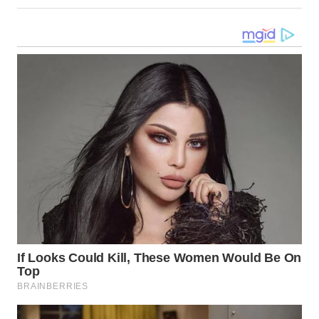
WN
MALUKU
WN
MALUT
WN
DAIRI
WN
DANAU
TOBA
WN
NIAS
WN
LANGKAT