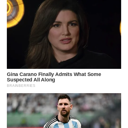
WN
NATUNA
WN
BINTAN
WN
MANDALIKA
WN
LIKUPANG
WN
LABUANBAJO
WN
BORNEO