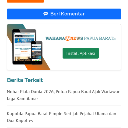
WN
Beri Komentar
NUSANTARA
WN
JOGJA
Install Aplikasi
WN
JATIM
WN
Berita Terkait
BALI
Nobar Piala Dunia 2026, Polda Papua Barat Ajak Wartawan
WN
Jaga Kamtibmas
KALBAR
Kapolda Papua Barat Pimpin Sertijab Pejabat Utama dan
WN
Dua Kapolres
KALTENG