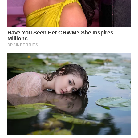
WN
INDRAMAYU
WN
KUNINGAN
WN
MAJALENGKA
WN
SUBANG
WN
SUKABUMI
WN
PURWAKARTA