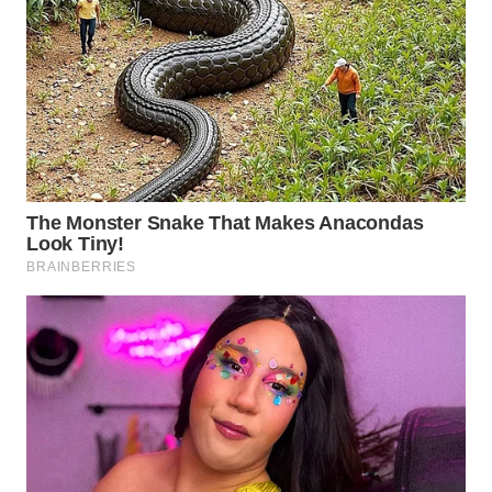
WN
SUMEDANG
WN
CIANJUR
WN
KEPULAUAN
SERIBU
WN
TANGERANG
WN
BINJAI
WN
CIREBON