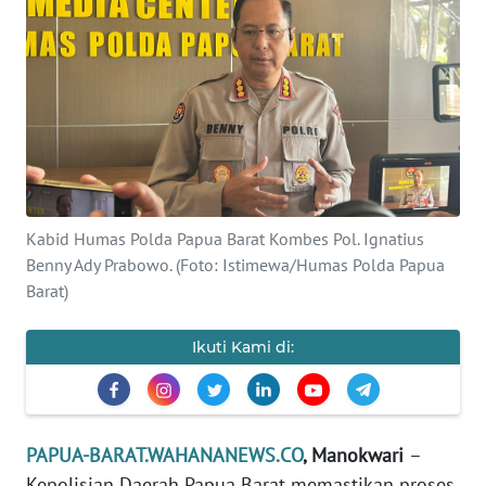
Informasi
INDEKS
BERITA
KONTAK
KAMI
INFO
Kabid Humas Polda Papua Barat Kombes Pol. Ignatius
IKLAN
Benny Ady Prabowo. (Foto: Istimewa/Humas Polda Papua
Barat)
TENTANG
KAMI
Ikuti Kami di:
PEDOMAN
MEDIA
SIBER
PAPUA-BARAT.WAHANANEWS.CO
, Manokwari
–
Kepolisian Daerah Papua Barat memastikan proses