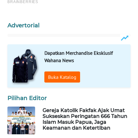
WAHANA
SPORT
Advertorial
WAHANA
UMKM
Dapatkan Merchandise Eksklusif
WAHANA
Wahana News
SELEB
Buka Katalog
WAHANA
PERSONA
Pilihan Editor
WAHANA
OTOMOTIF
Gereja Katolik Fakfak Ajak Umat
Sukseskan Peringatan 666 Tahun
Islam Masuk Papua, Jaga
WAHANA
Keamanan dan Ketertiban
HEALTH