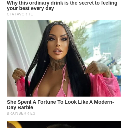
WN
PRIANGAN
TIMUR
WN
SEMARANG
WN
SOLO
WN
BOROBUDUR
WN
MADURA
WN
SURABAYA