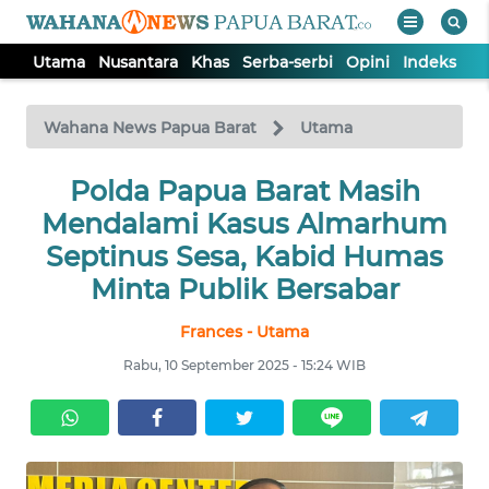
Utama
Nusantara
Khas
Serba-serbi
Opini
Indeks
WAHANA
Tutup
TV
Wahana News Papua Barat
Utama
UTAMA
Polda Papua Barat Masih
Mendalami Kasus Almarhum
NUSANTARA
Septinus Sesa, Kabid Humas
Minta Publik Bersabar
KHAS
Frances - Utama
Rabu, 10 September 2025 - 15:24 WIB
SERBA-
SERBI
OPINI