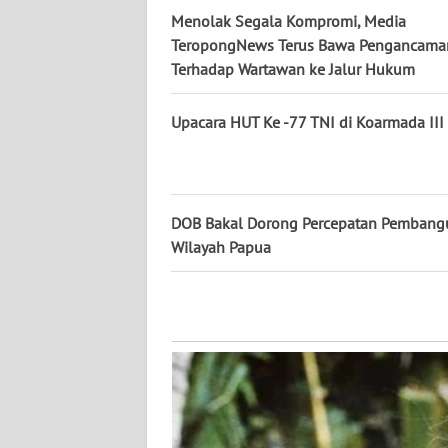
WN
Menolak Segala Kompromi, Media
KALTARA
TeropongNews Terus Bawa Pengancama
Terhadap Wartawan ke Jalur Hukum
WN
KALSEL
Upacara HUT Ke -77 TNI di Koarmada III
WN
KALTIM
DOB Bakal Dorong Percepatan Pembang
WN
Wilayah Papua
SULSEL
WN
GORONTALO
WN
SULUT