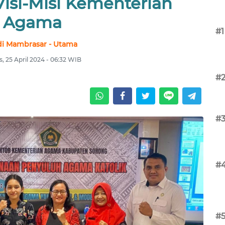
isi-Misi Kementerian
Agama
#1
i Mambrasar - Utama
, 25 April 2024 - 06:32 WIB
#
#
#
#