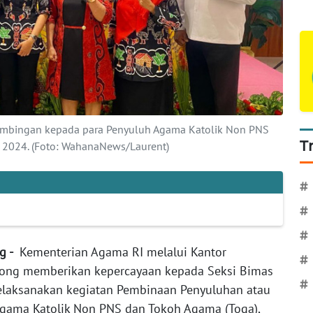
imbingan kepada para Penyuluh Agama Katolik Non PNS
T
l 2024. (Foto: WahanaNews/Laurent)
#
#
#
ng -
Kementerian Agama RI melalui Kantor
#
ong memberikan kepercayaan kepada Seksi Bimas
#
elaksanakan kegiatan Pembinaan Penyuluhan atau
gama Katolik Non PNS dan Tokoh Agama (Toga),