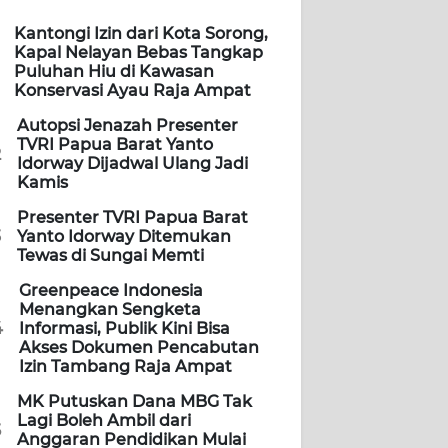
Kantongi Izin dari Kota Sorong,
Kapal Nelayan Bebas Tangkap
Puluhan Hiu di Kawasan
Konservasi Ayau Raja Ampat
Autopsi Jenazah Presenter
TVRI Papua Barat Yanto
2
Idorway Dijadwal Ulang Jadi
Kamis
Presenter TVRI Papua Barat
3
Yanto Idorway Ditemukan
Tewas di Sungai Memti
Greenpeace Indonesia
Menangkan Sengketa
4
Informasi, Publik Kini Bisa
Akses Dokumen Pencabutan
Izin Tambang Raja Ampat
MK Putuskan Dana MBG Tak
Lagi Boleh Ambil dari
5
Anggaran Pendidikan Mulai