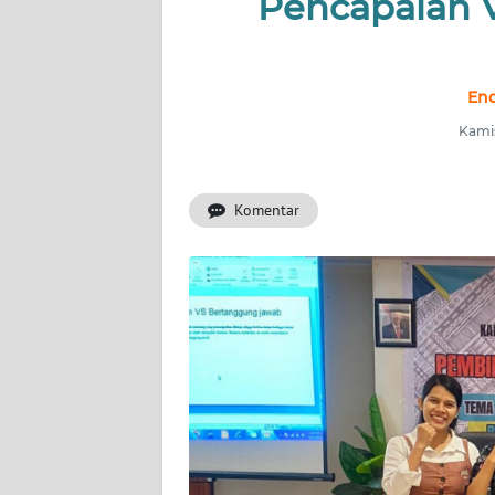
Pencapaian V
INDEKS
BERITA
End
KONTAK
Kamis
KAMI
Komentar
INFO
IKLAN
TENTANG
KAMI
PEDOMAN
MEDIA
SIBER
REDAKSI