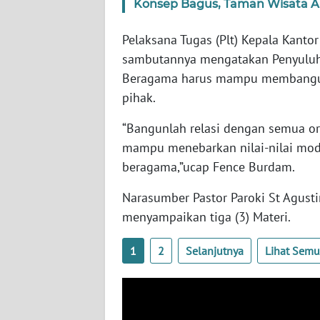
Konsep Bagus, Taman Wisata A
WN
SERAMBI
Pelaksana Tugas (Plt) Kepala Kan
sambutannya mengatakan Penyuluh,
WN
Beragama harus mampu membangun 
JAMBI
pihak.
WN
“Bangunlah relasi dengan semua o
SULTRA
mampu menebarkan nilai-nilai mo
beragama,”ucap Fence Burdam.
WN
NTB
Narasumber Pastor Paroki St Agusti
menyampaikan tiga (3) Materi.
WN
SULTENG
1
2
Selanjutnya
Lihat Sem
WN
SULBAR