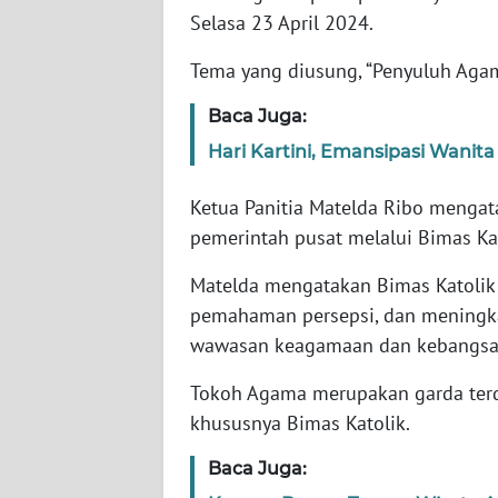
WN
Selasa 23 April 2024.
BANTEN
Tema yang diusung, “Penyuluh Ag
WN
NTT
Baca Juga:
Hari Kartini, Emansipasi Wani
WN
KEPRI
Ketua Panitia Matelda Ribo mengat
pemerintah pusat melalui Bimas Ka
WN
PAPUA
Matelda mengatakan Bimas Katolik
pemahaman persepsi, dan meningka
WN
wawasan keagamaan dan kebangsaa
PAPUA
BARAT
Tokoh Agama merupakan garda terd
khususnya Bimas Katolik.
WN
RIAU
Baca Juga: