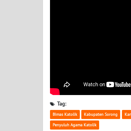
WN
BABEL
WN
SUMBAR
WN
SUMSEL
WN
BENGKULU
WN
LAMPUNG
Tag:
Bimas Katolik
Kabupaten Sorong
Kan
WN
JATENG
Penyuluh Agama Katolik