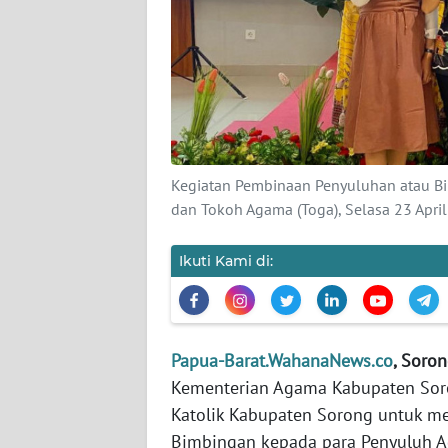
KARIR
DISCLAIMER
Wahana
News
Regional
Kegiatan Pembinaan Penyuluhan atau B
dan Tokoh Agama (Toga), Selasa 23 Apri
WN
SUMUT
Ikuti Kami di:
WN
JAKARTA
Papua-Barat.WahanaNews.co
, Soro
WN
Kementerian Agama Kabupaten Sor
JABAR
Katolik Kabupaten Sorong untuk m
Bimbingan kepada para Penyuluh A