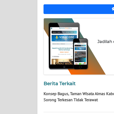
WN
NUSANTARA
WN
JOGJA
Jadilah
WN
JATIM
WN
BALI
WN
Berita Terkait
KALBAR
Konsep Bagus, Taman Wisata Aimas Kab
WN
Sorong Terkesan Tidak Terawat
KALTENG