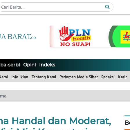
ba-serbi
Opini
Indeks
Kami
Info Iklan
Tentang Kami
Pedoman Media Siber
Redaksi
Karir
ama
a Handal dan Moderat,
B