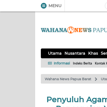
MENU
WAHANA
Tutup
TV
UTAMA
NUSANTARA
Utama
Nusantara
Khas
Ser
KHAS
Informasi
Indeks Berita
Kontak 
SERBA-
Wahana News Papua Barat
Ut
SERBI
OPINI
Penyuluh Agam
Informasi