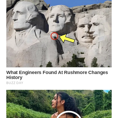
WAHANA
SPORT
WAHANA
UMKM
WAHANA
SELEB
WAHANA
PERSONA
WAHANA
OTOMOTIF
WAHANA
HEALTH