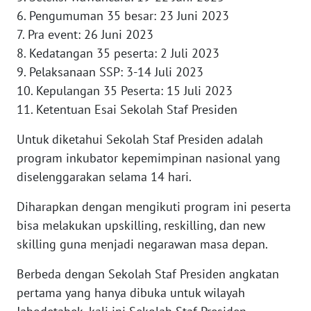
6. Pengumuman 35 besar: 23 Juni 2023
WN
7. Pra event: 26 Juni 2023
NUSANTARA
8. Kedatangan 35 peserta: 2 Juli 2023
9. Pelaksanaan SSP: 3-14 Juli 2023
WN
10. Kepulangan 35 Peserta: 15 Juli 2023
JOGJA
11. Ketentuan Esai Sekolah Staf Presiden
WN
Untuk diketahui Sekolah Staf Presiden adalah
JATIM
program inkubator kepemimpinan nasional yang
diselenggarakan selama 14 hari.
WN
BALI
Diharapkan dengan mengikuti program ini peserta
bisa melakukan upskilling, reskilling, dan new
WN
skilling guna menjadi negarawan masa depan.
KALBAR
Berbeda dengan Sekolah Staf Presiden angkatan
WN
pertama yang hanya dibuka untuk wilayah
KALTENG