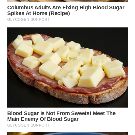
WN
BOGOR
WN
DEPOK
WN
TAPANULI
UTARA
WN
SAMOSIR
WN
PADANG
LAWAS