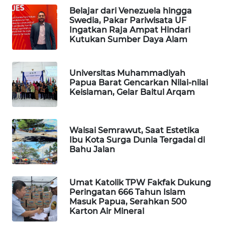
Belajar dari Venezuela hingga
PORTAL
Swedia, Pakar Pariwisata UF
KONSUMEN
Ingatkan Raja Ampat Hindari
Kutukan Sumber Daya Alam
FORWAMKI
Universitas Muhammadiyah
ALPERKLINAS
Papua Barat Gencarkan Nilai-nilai
Keislaman, Gelar Baitul Arqam
FORJASIDA
Waisai Semrawut, Saat Estetika
TAMBANG
Ibu Kota Surga Dunia Tergadai di
NEWS
Bahu Jalan
SITUNGIR
Umat Katolik TPW Fakfak Dukung
NEWS
Peringatan 666 Tahun Islam
Masuk Papua, Serahkan 500
SIDIKALANG
Karton Air Mineral
NEWS