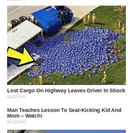
WAHANA
LISTRIK
WAHANA
TRAVEL
WAHANA
TV
WAHANANEWS
ID
WAHANANEWS
CO ID
WAHANANEWS
NET