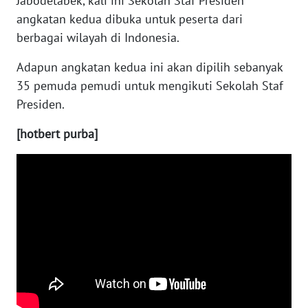
Jabodetabek, kali ini Sekolah Staf Presiden
angkatan kedua dibuka untuk peserta dari
WN
berbagai wilayah di Indonesia.
KALTARA
Adapun angkatan kedua ini akan dipilih sebanyak
WN
35 pemuda pemudi untuk mengikuti Sekolah Staf
KALSEL
Presiden.
WN
[hotbert purba]
KALTIM
WN
SULSEL
WN
GORONTALO
WN
SULUT