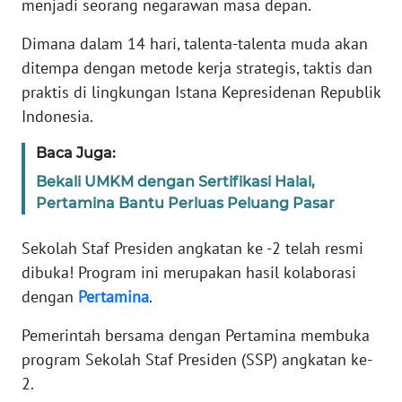
menjadi seorang negarawan masa depan.
REDAKSI
Dimana dalam 14 hari, talenta-talenta muda akan
KARIR
ditempa dengan metode kerja strategis, taktis dan
praktis di lingkungan Istana Kepresidenan Republik
DISCLAIMER
Indonesia.
Wahana
Baca Juga:
News
Bekali UMKM dengan Sertifikasi Halal,
Regional
Pertamina Bantu Perluas Peluang Pasar
WN
Sekolah Staf Presiden angkatan ke -2 telah resmi
SUMUT
dibuka! Program ini merupakan hasil kolaborasi
dengan
Pertamina
.
WN
JAKARTA
Pemerintah bersama dengan Pertamina membuka
program Sekolah Staf Presiden (SSP) angkatan ke-
WN
2.
JABAR