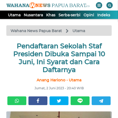
Utama
Nusantara
Khas
Serba-serbi
Opini
Indeks
WAHANA
Tutup
TV
Wahana News Papua Barat
Utama
UTAMA
Pendaftaran Sekolah Staf
Presiden Dibuka Sampai 10
NUSANTARA
Juni, Ini Syarat dan Cara
Daftarnya
KHAS
Anang Hariono - Utama
Jumat, 2 Juni 2023 - 20:40 WIB
SERBA-
SERBI
OPINI