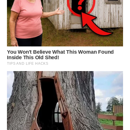
WN
INDRAMAYU
WN
KUNINGAN
WN
MAJALENGKA
WN
SUBANG
WN
SUKABUMI
WN
PURWAKARTA