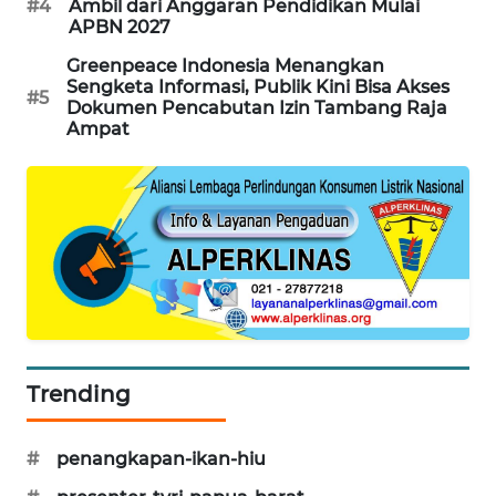
#4
Ambil dari Anggaran Pendidikan Mulai
CILEUNGSI
APBN 2027
NEWS
Greenpeace Indonesia Menangkan
Sengketa Informasi, Publik Kini Bisa Akses
#5
Dokumen Pencabutan Izin Tambang Raja
BERKAT
Ampat
NEWS
BERAMPU
NEWS
ANUGERAH
NEWS
AKHLAK
ID
Trending
PERAPKI
#
penangkapan-ikan-hiu
NEWS