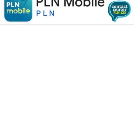
WAHANA MEDIA GROUP
|
|
|
WAHANA NEWS co
WAHANA TANI
WAHANA ADVOKAT
|
|
WAHANA INFRASTRUKTUR
WAHANA KONSUMEN
|
|
|
WAHANA LISTRIK
WAHANA TRAVEL
WAHANA TV
|
|
|
WAHANANEWS id
WAHANANEWS CO ID
WAHANANEWS NET
|
|
|
WAHANA SPORT ID
Wahana UMKM
Wahana Seleb