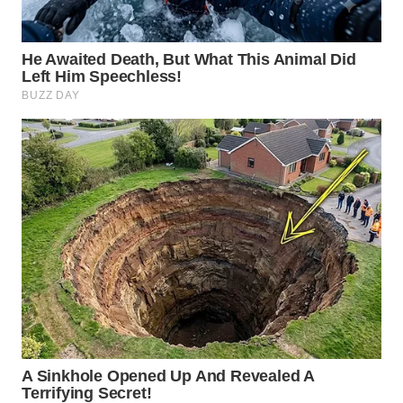
WN
NATUNA
WN
BINTAN
WN
MANDALIKA
WN
LIKUPANG
WN
LABUANBAJO
WN
BORNEO