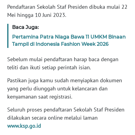
Pendaftaran Sekolah Staf Presiden dibuka mulai 22
WN
Mei hingga 10 Juni 2023.
BANTEN
Baca Juga:
WN
Pertamina Patra Niaga Bawa 11 UMKM Binaan
NTT
Tampil di Indonesia Fashion Week 2026
WN
Sebelum mulai pendaftaran harap baca dengan
KEPRI
teliti dan ikuti setiap perintah isian.
WN
Pastikan juga kamu sudah menyiapkan dokumen
PAPUA
yang perlu diunggah untuk kelancaran dan
kenyamanan saat registrasi.
WN
PAPUA
Seluruh proses pendaftaran Sekolah Staf Presiden
BARAT
dilakukan secara online melalui laman
www.ksp.go.id
WN
RIAU