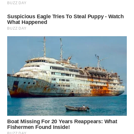
Wahana
Media
Group
WAHANA
NEWS
WAHANA
TANI
WAHANA
ADVOKAT
WAHANA
INFRASTRUKTUR
WAHANA
KONSUMEN