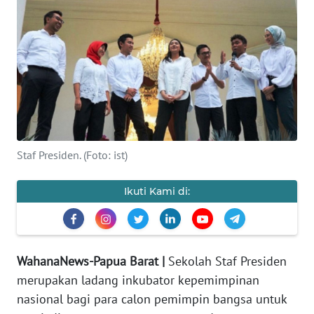
Informasi
INDEKS
BERITA
KONTAK
KAMI
INFO
Staf Presiden. (Foto: ist)
IKLAN
Ikuti Kami di:
TENTANG
KAMI
PEDOMAN
WahanaNews-Papua Barat |
Sekolah Staf Presiden
MEDIA
merupakan ladang inkubator kepemimpinan
SIBER
nasional bagi para calon pemimpin bangsa untuk