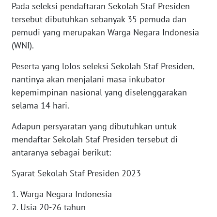
Pada seleksi pendaftaran Sekolah Staf Presiden
tersebut dibutuhkan sebanyak 35 pemuda dan
WN
pemudi yang merupakan Warga Negara Indonesia
SERAMBI
(WNI).
WN
Peserta yang lolos seleksi Sekolah Staf Presiden,
JAMBI
nantinya akan menjalani masa inkubator
kepemimpinan nasional yang diselenggarakan
WN
selama 14 hari.
SULTRA
Adapun persyaratan yang dibutuhkan untuk
WN
mendaftar Sekolah Staf Presiden tersebut di
NTB
antaranya sebagai berikut:
WN
Syarat Sekolah Staf Presiden 2023
SULTENG
1. Warga Negara Indonesia
WN
2. Usia 20-26 tahun
SULBAR