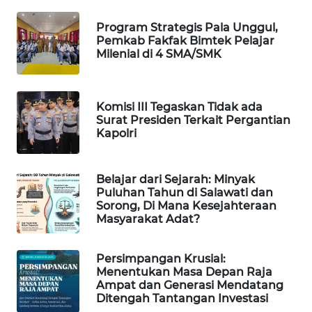
Program Strategis Pala Unggul,
SIBARAGAS
Pemkab Fakfak Bimtek Pelajar
NEWS
Milenial di 4 SMA/SMK
METRO
SIANTAR
Komisi III Tegaskan Tidak ada
NEWS
Surat Presiden Terkait Pergantian
Kapolri
METRO
MEDAN
NEWS
Belajar dari Sejarah: Minyak
Puluhan Tahun di Salawati dan
Sorong, Di Mana Kesejahteraan
METRO
Masyarakat Adat?
JAKARTA
NEWS
Persimpangan Krusial:
Menentukan Masa Depan Raja
KRT
Ampat dan Generasi Mendatang
NEWS
Ditengah Tantangan Investasi