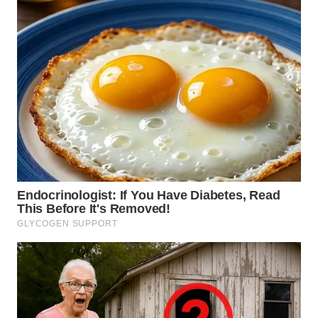
WN
SUMEDANG
WN
CIANJUR
WN
KEPULAUAN
SERIBU
WN
TANGERANG
WN
BINJAI
WN
CIREBON