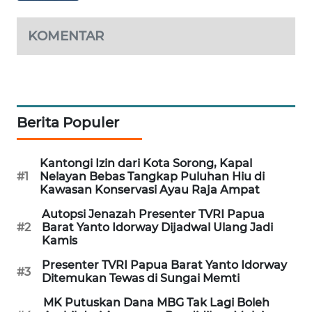
KARING
KOMENTAR
NEWS
JURNAL
MARITIM
Berita Populer
HUMBANG
NEWS
Kantongi Izin dari Kota Sorong, Kapal
GARONGGANG
#1
Nelayan Bebas Tangkap Puluhan Hiu di
NEWS
Kawasan Konservasi Ayau Raja Ampat
Autopsi Jenazah Presenter TVRI Papua
FISUELRI
#2
Barat Yanto Idorway Dijadwal Ulang Jadi
Kamis
ID
Presenter TVRI Papua Barat Yanto Idorway
#3
ENERGI
Ditemukan Tewas di Sungai Memti
NEWS
MK Putuskan Dana MBG Tak Lagi Boleh