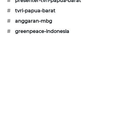
#
presenter-tvri-papua-barat
SONYA
#
tvri-papua-barat
ASA
NEWS
#
anggaran-mbg
#
greenpeace-indonesia