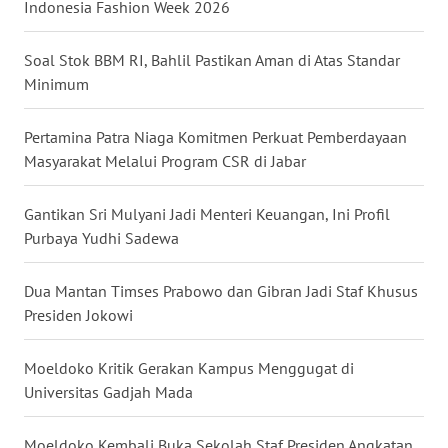
Indonesia Fashion Week 2026
WN
Soal Stok BBM RI, Bahlil Pastikan Aman di Atas Standar
TAPANULI
Minimum
SELATAN
Pertamina Patra Niaga Komitmen Perkuat Pemberdayaan
WN
Masyarakat Melalui Program CSR di Jabar
TANJUNG
LESUNG
Gantikan Sri Mulyani Jadi Menteri Keuangan, Ini Profil
Purbaya Yudhi Sadewa
WN
KARO
Dua Mantan Timses Prabowo dan Gibran Jadi Staf Khusus
WN
Presiden Jokowi
SIMALUNGUN
Moeldoko Kritik Gerakan Kampus Menggugat di
WN
Universitas Gadjah Mada
LABUHANBATU
Moeldoko Kembali Buka Sekolah Staf Presiden Angkatan