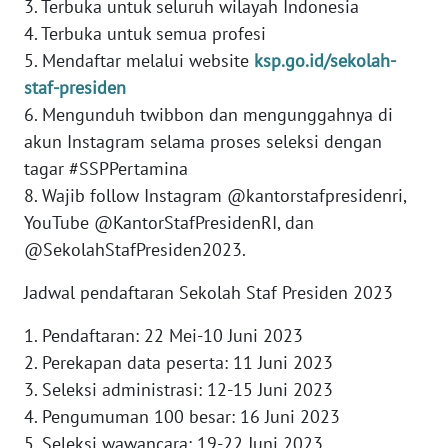
3. Terbuka untuk seluruh wilayah Indonesia
4. Terbuka untuk semua profesi
WN
5. Mendaftar melalui website
ksp.go.id/sekolah-
BABEL
staf-presiden
6. Mengunduh twibbon dan mengunggahnya di
WN
akun Instagram selama proses seleksi dengan
SUMBAR
tagar #SSPPertamina
WN
8. Wajib follow Instagram @kantorstafpresidenri,
SUMSEL
YouTube @KantorStafPresidenRI, dan
@SekolahStafPresiden2023.
WN
BENGKULU
Jadwal pendaftaran Sekolah Staf Presiden 2023
1. Pendaftaran: 22 Mei-10 Juni 2023
WN
2. Perekapan data peserta: 11 Juni 2023
LAMPUNG
3. Seleksi administrasi: 12-15 Juni 2023
4. Pengumuman 100 besar: 16 Juni 2023
WN
JATENG
5. Seleksi wawancara: 19-22 Juni 2023