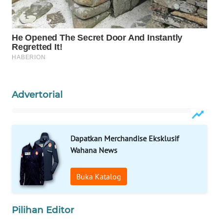
MAWAKA
ID
MARTABAT
NET
Advertorial
PLN
WATCH
MKLI
Dapatkan Merchandise Eksklusif
Wahana News
LPKKI
Buka Katalog
LKKI
Pilihan Editor
KOPEKLIN