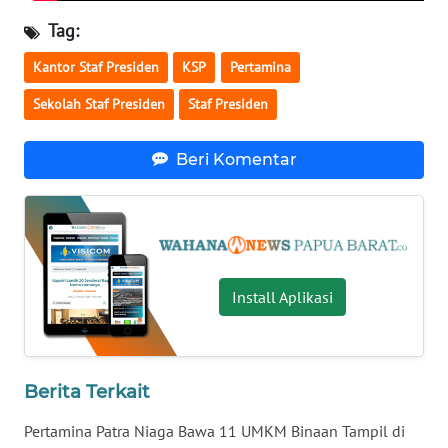
Tag:
WN
MALUKU
Kantor Staf Presiden
KSP
Pertamina
Sekolah Staf Presiden
Staf Presiden
WN
MALUT
Beri Komentar
WN
DAIRI
WN
DANAU
Install Aplikasi
TOBA
WN
NIAS
Berita Terkait
WN
Pertamina Patra Niaga Bawa 11 UMKM Binaan Tampil di
LANGKAT