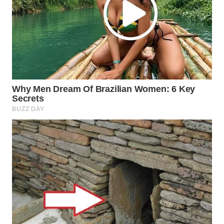
WAHANA
DESA
WISATA
LAPAK
WAHANA
Wahana
Network
KONSUMEN
LISTRIK
MASYARAKAT
KELISTRIKAN
WALINKI
ID