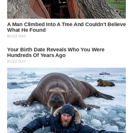
WN
PRIANGAN
TIMUR
WN
SEMARANG
WN
SOLO
WN
BOROBUDUR
WN
MADURA
WN
SURABAYA