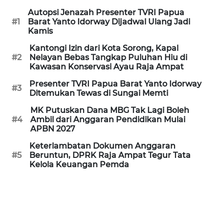
REDAKSI
Autopsi Jenazah Presenter TVRI Papua
#1
Barat Yanto Idorway Dijadwal Ulang Jadi
Kamis
KARIR
Kantongi Izin dari Kota Sorong, Kapal
DISCLAIMER
#2
Nelayan Bebas Tangkap Puluhan Hiu di
Kawasan Konservasi Ayau Raja Ampat
Wahana
Presenter TVRI Papua Barat Yanto Idorway
#3
News
Ditemukan Tewas di Sungai Memti
Regional
MK Putuskan Dana MBG Tak Lagi Boleh
#4
Ambil dari Anggaran Pendidikan Mulai
WN
APBN 2027
SUMUT
Keterlambatan Dokumen Anggaran
#5
Beruntun, DPRK Raja Ampat Tegur Tata
WN
Kelola Keuangan Pemda
JAKARTA
WN
JABAR