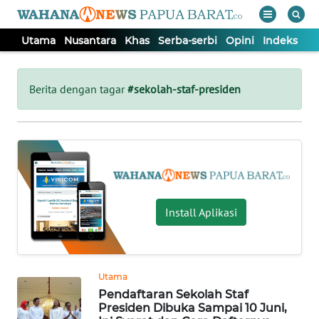
Utama
Nusantara
Khas
Serba-serbi
Opini
Indeks
WAHANA
Tutup
TV
Berita dengan tagar
#sekolah-staf-presiden
UTAMA
NUSANTARA
KHAS
Install Aplikasi
SERBA-
SERBI
Utama
Pendaftaran Sekolah Staf
OPINI
Presiden Dibuka Sampai 10 Juni,