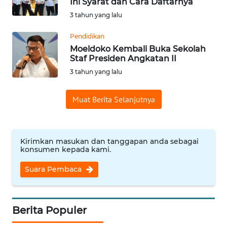
Ini Syarat dan Cara Daftarnya
Informasi
3 tahun yang lalu
INDEKS
Pendidikan
BERITA
Moeldoko Kembali Buka Sekolah
Staf Presiden Angkatan II
KONTAK
3 tahun yang lalu
KAMI
Muat Berita Selanjutnya
INFO
IKLAN
Kirimkan masukan dan tanggapan anda sebagai
TENTANG
konsumen kepada kami.
KAMI
Suara Pembaca
PEDOMAN
MEDIA
SIBER
Berita Populer