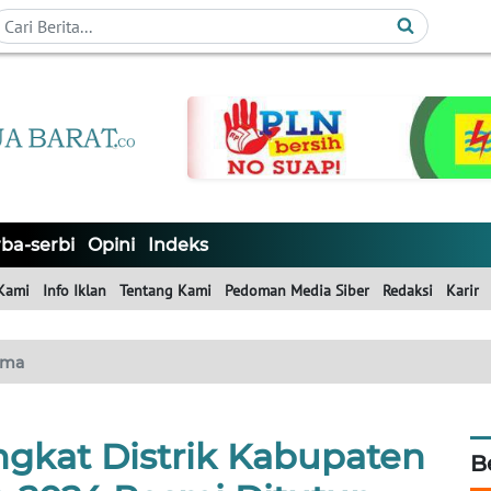
ba-serbi
Opini
Indeks
Kami
Info Iklan
Tentang Kami
Pedoman Media Siber
Redaksi
Karir
ama
gkat Distrik Kabupaten
B