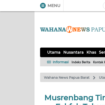
MENU
WAHANA
Tutup
TV
UTAMA
NUSANTARA
Utama
Nusantara
Khas
Ser
KHAS
Informasi
Indeks Berita
Kontak 
SERBA-
Wahana News Papua Barat
Ut
SERBI
OPINI
Musrenbang Tin
Informasi