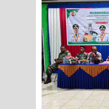
WN
SERAMBI
WN
JAMBI
WN
SULTRA
WN
NTB
WN
SULTENG
WN
SULBAR