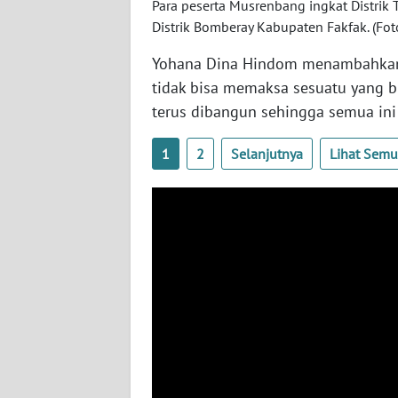
Para peserta Musrenbang ingkat Distri
WN
Distrik Bomberay Kabupaten Fakfak. (F
KALTARA
Yohana Dina Hindom menambahkan,
WN
tidak bisa memaksa sesuatu yang 
KALSEL
terus dibangun sehingga semua ini
WN
1
2
Selanjutnya
Lihat Sem
KALTIM
WN
SULSEL
WN
GORONTALO
WN
SULUT