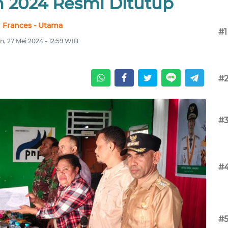
n 2024 Resmi Ditutup
Frances - Utama
#1
n, 27 Mei 2024 - 12:59 WIB
#
#
#
#