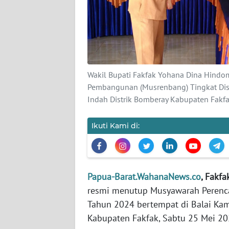
KARIR
DISCLAIMER
Wahana
Wakil Bupati Fakfak Yohana Dina Hind
News
Pembangunan (Musrenbang) Tingkat Dis
Regional
Indah Distrik Bomberay Kabupaten Fakf
WN
Ikuti Kami di:
SUMUT
WN
JAKARTA
Papua-Barat.WahanaNews.co
, Fakfa
resmi menutup Musyawarah Perenc
WN
Tahun 2024 bertempat di Balai Ka
JABAR
Kabupaten Fakfak, Sabtu 25 Mei 20