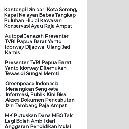
Kantongi Izin dari Kota Sorong,
Kapal Nelayan Bebas Tangkap
Puluhan Hiu di Kawasan
Konservasi Ayau Raja Ampat
Autopsi Jenazah Presenter
TVRI Papua Barat Yanto
2
Idorway Dijadwal Ulang Jadi
Kamis
Presenter TVRI Papua Barat
3
Yanto Idorway Ditemukan
Tewas di Sungai Memti
Greenpeace Indonesia
Menangkan Sengketa
4
Informasi, Publik Kini Bisa
Akses Dokumen Pencabutan
Izin Tambang Raja Ampat
MK Putuskan Dana MBG Tak
Lagi Boleh Ambil dari
5
Anggaran Pendidikan Mulai