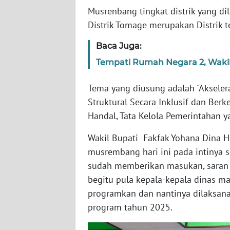
WN
Musrenbang tingkat distrik yang dil
BANTEN
Distrik Tomage merupakan Distrik t
WN
Baca Juga:
NTT
Tempati Rumah Negara 2, Wakil 
WN
Tema yang diusung adalah "Aksele
KEPRI
Struktural Secara Inklusif dan Be
Handal, Tata Kelola Pemerintahan ya
WN
PAPUA
Wakil Bupati Fakfak Yohana Dina 
musrembang hari ini pada intinya 
WN
sudah memberikan masukan, saran 
PAPUA
BARAT
begitu pula kepala-kepala dinas 
programkan dan nantinya dilaksana
WN
program tahun 2025.
RIAU