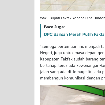
WN
BABEL
Wakil Bupati Fakfak Yohana Dina Hindo
WN
Baca Juga:
SUMBAR
DPC Barisan Merah Putih Fakfak 
WN
SUMSEL
"Semoga pertemuan ini, menjadi ta
Negeri, juga untuk masa depan gen
WN
Kabupaten Fakfak sudah barang ten
BENGKULU
bertahap, terus ada kewenangan-ke
jalan yang ada di Tomage itu, ada 
WN
membangun komunikasi dengan prov
LAMPUNG
WN
JATENG