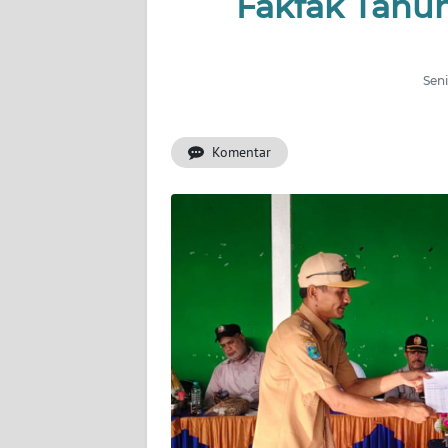
Fakfak Tahu
INDEKS
BERITA
Seni
KONTAK
KAMI
Komentar
INFO
IKLAN
TENTANG
KAMI
PEDOMAN
MEDIA
SIBER
REDAKSI