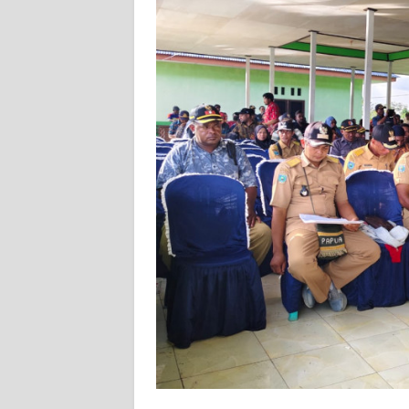
WN
NUSANTARA
WN
JOGJA
WN
JATIM
WN
BALI
WN
KALBAR
WN
KALTENG