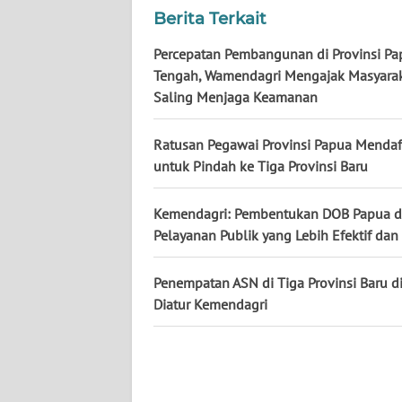
WN
Berita Terkait
KALTARA
Percepatan Pembangunan di Provinsi Pa
Tengah, Wamendagri Mengajak Masyara
WN
Saling Menjaga Keamanan
KALSEL
Ratusan Pegawai Provinsi Papua Mendaf
WN
KALTIM
untuk Pindah ke Tiga Provinsi Baru
WN
Kemendagri: Pembentukan DOB Papua 
SULSEL
Pelayanan Publik yang Lebih Efektif dan 
WN
Penempatan ASN di Tiga Provinsi Baru d
GORONTALO
Diatur Kemendagri
WN
SULUT