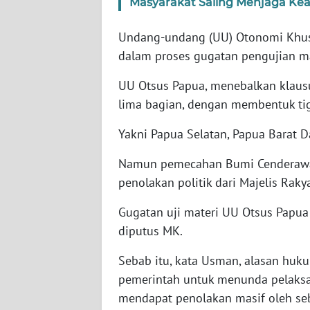
Masyarakat Saling Menjaga K
WN
SERAMBI
Undang-undang (UU) Otonomi Khusus 
dalam proses gugatan pengujian ma
WN
JAMBI
UU Otsus Papua, menebalkan klaus
lima bagian, dengan membentuk tig
WN
Yakni Papua Selatan, Papua Barat D
SULTRA
Namun pemecahan Bumi Cenderawasi
WN
penolakan politik dari Majelis Raky
NTB
Gugatan uji materi UU Otsus Papua 
WN
diputus MK.
SULTENG
Sebab itu, kata Usman, alasan huku
WN
pemerintah untuk menunda pelaksa
SULBAR
mendapat penolakan masif oleh seb