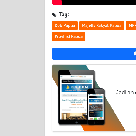
WN
NUSANTARA
Tag:
Dob Papua
Majelis Rakyat Papua
MR
WN
JOGJA
Provinsi Papua
WN
JATIM
WN
BALI
Jadilah
WN
KALBAR
WN
KALTENG