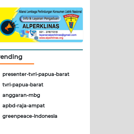
rending
presenter-tvri-papua-barat
tvri-papua-barat
anggaran-mbg
apbd-raja-ampat
greenpeace-indonesia