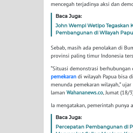
WN
mencegah terjadinya aksi dan demon
BANTEN
Baca Juga:
WN
John Wempi Wetipo Tegaskan 
NTT
Pembangunan di Wilayah Pap
WN
Sebab, masih ada penolakan di Bum
KEPRI
provinsi paling timur Indonesia ter
“Situasi demonstrasi berhubungan
WN
PAPUA
pemekaran
di wilayah Papua bisa 
menunda pemekaran wilayah,” ujar 
WN
laman
Wahananews.co
, Jumat (18/3
PAPUA
BARAT
Ia mengatakan, pemerintah punya a
Baca Juga:
WN
RIAU
Percepatan Pembangunan di P