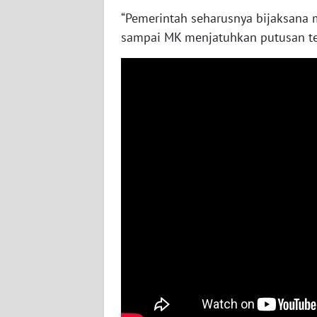
WN
“Pemerintah seharusnya bijaksana
BABEL
sampai MK menjatuhkan putusan ter
WN
SUMBAR
WN
SUMSEL
WN
BENGKULU
WN
LAMPUNG
WN
JATENG