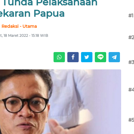
 Tunda Pelaksanaan
karan Papua
#1
Redaksi - Utama
, 18 Maret 2022 - 15:18 WIB
#
#
#
#