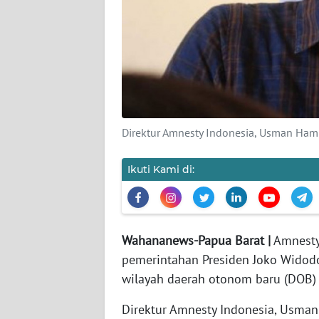
KARIR
DISCLAIMER
Wahana
News
Regional
Direktur Amnesty Indonesia, Usman Hamid.
WN
Ikuti Kami di:
SUMUT
WN
JAKARTA
Wahananews-Papua Barat |
Amnesty 
pemerintahan Presiden Joko Widod
WN
wilayah daerah otonom baru (DOB) 
JABAR
Direktur Amnesty Indonesia, Usma