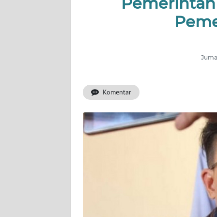
Pemerintah
Peme
INDEKS
BERITA
KONTAK
Jumat
KAMI
Komentar
INFO
IKLAN
TENTANG
KAMI
PEDOMAN
MEDIA
SIBER
REDAKSI