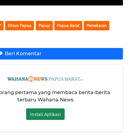
P
Otsus Papua
Papua
Papua Barat
Pemekaran
Beri Komentar
 orang pertama yang membaca berita-berita
terbaru Wahana News
Install Aplikasi