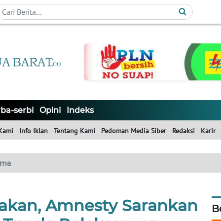
ba-serbi
Opini
Indeks
Kami
Info Iklan
Tentang Kami
Pedoman Media Siber
Redaksi
Karir
ama
lakan, Amnesty Sarankan
B