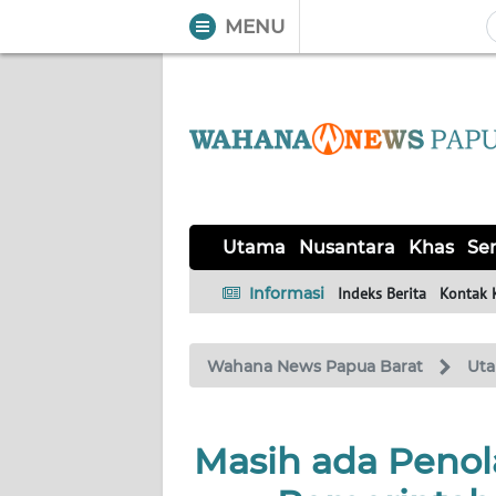
MENU
WAHANA
Tutup
TV
UTAMA
NUSANTARA
Utama
Nusantara
Khas
Ser
KHAS
Informasi
Indeks Berita
Kontak 
SERBA-
Wahana News Papua Barat
Ut
SERBI
OPINI
Masih ada Peno
Informasi