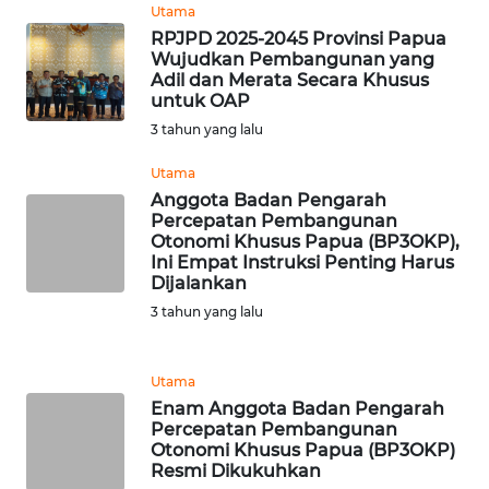
Utama
RPJPD 2025-2045 Provinsi Papua
WN
Wujudkan Pembangunan yang
SERAMBI
Adil dan Merata Secara Khusus
untuk OAP
3 tahun yang lalu
WN
JAMBI
Utama
Anggota Badan Pengarah
WN
Percepatan Pembangunan
SULTRA
Otonomi Khusus Papua (BP3OKP),
Ini Empat Instruksi Penting Harus
Dijalankan
WN
3 tahun yang lalu
NTB
WN
Utama
SULTENG
Enam Anggota Badan Pengarah
Percepatan Pembangunan
Otonomi Khusus Papua (BP3OKP)
WN
Resmi Dikukuhkan
SULBAR