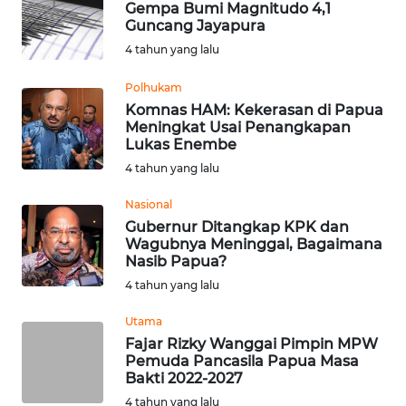
Gempa Bumi Magnitudo 4,1
Guncang Jayapura
WN
4 tahun yang lalu
NUSANTARA
Polhukam
WN
Komnas HAM: Kekerasan di Papua
JOGJA
Meningkat Usai Penangkapan
Lukas Enembe
4 tahun yang lalu
WN
JATIM
Nasional
Gubernur Ditangkap KPK dan
WN
Wagubnya Meninggal, Bagaimana
BALI
Nasib Papua?
4 tahun yang lalu
WN
Utama
KALBAR
Fajar Rizky Wanggai Pimpin MPW
Pemuda Pancasila Papua Masa
WN
Bakti 2022-2027
KALTENG
4 tahun yang lalu