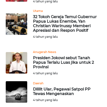
4 tahun yang lalu
Utama
WN
32 Tokoh Gereja Temui Gubernur
TAPANULI
Papua Lukas Enembe, Yan
SELATAN
Christian Warinussy Memberi
Apresiasi dan Respon Positif
WN
4 tahun yang lalu
TANJUNG
LESUNG
Anugerah News
WN
Presiden Jokowi sebut Tanah
Papua Terlalu Luas jika untuk 2
KARO
Provinsi
4 tahun yang lalu
WN
SIMALUNGUN
Daerah
Dililit Ular, Pegawai Satpol PP
WN
Tewas Mengenaskan
LABUHANBATU
4 tahun yang lalu