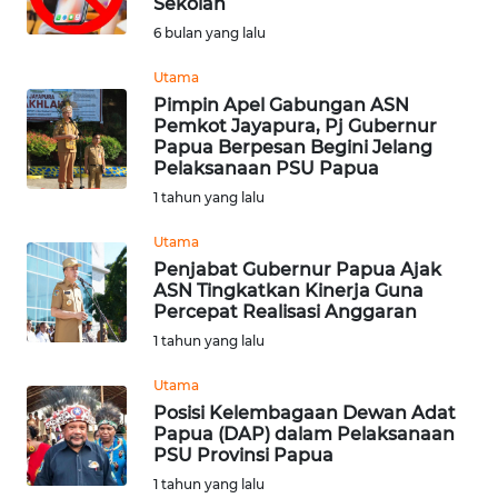
Sekolah
Informasi
6 bulan yang lalu
INDEKS
Utama
BERITA
Pimpin Apel Gabungan ASN
Pemkot Jayapura, Pj Gubernur
Papua Berpesan Begini Jelang
KONTAK
Pelaksanaan PSU Papua
KAMI
1 tahun yang lalu
INFO
Utama
IKLAN
Penjabat Gubernur Papua Ajak
ASN Tingkatkan Kinerja Guna
Percepat Realisasi Anggaran
TENTANG
1 tahun yang lalu
KAMI
Utama
PEDOMAN
Posisi Kelembagaan Dewan Adat
MEDIA
Papua (DAP) dalam Pelaksanaan
SIBER
PSU Provinsi Papua
1 tahun yang lalu