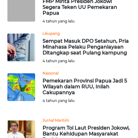
FMP Minta Presiden Jokowi
Segera Teken UU Pemekaran
Papua
WN
4 tahun yang lalu
BOGOR
Likupang
WN
Sempat Masuk DPO Setahun, Pria
DEPOK
Minahasa Pelaku Penganiayaan
Ditangkap saat Pulang kampung
4 tahun yang lalu
WN
TAPANULI
Nasional
UTARA
Pemekaran Provinsi Papua Jadi 5
Wilayah dalam RUU, Inilah
WN
Cakupannya
SAMOSIR
4 tahun yang lalu
WN
PADANG
Jurnal Maritim
LAWAS
Program Tol Laut Presiden Jokowi,
Bantu Kehidupan Masyarakat