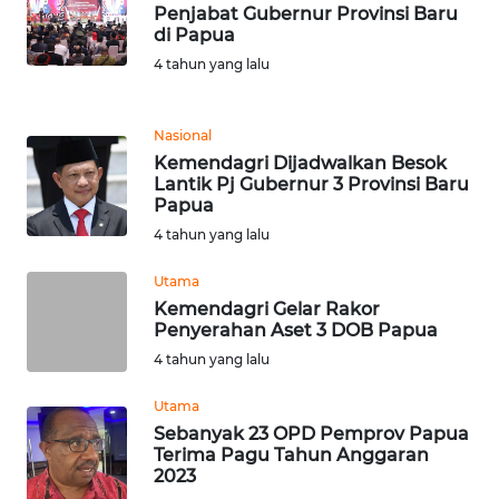
Penjabat Gubernur Provinsi Baru
di Papua
WN
MALUKU
4 tahun yang lalu
WN
Nasional
MALUT
Kemendagri Dijadwalkan Besok
Lantik Pj Gubernur 3 Provinsi Baru
WN
Papua
DAIRI
4 tahun yang lalu
Utama
WN
DANAU
Kemendagri Gelar Rakor
Penyerahan Aset 3 DOB Papua
TOBA
4 tahun yang lalu
WN
Utama
NIAS
Sebanyak 23 OPD Pemprov Papua
Terima Pagu Tahun Anggaran
WN
2023
LANGKAT