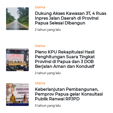
Utama
WN
Dukung Akses Kawasan 3T, 4 Ruas
BANTEN
Inpres Jalan Daerah di Provinsi
Papua Selesai Dibangun
WN
2 tahun yang lalu
NTT
WN
Utama
KEPRI
Pleno KPU Rekapitulasi Hasil
Penghitungan Suara Tingkat
Provinsi di Papua dan 3 DOB
WN
Berjalan Aman dan Kondusif
PAPUA
2 tahun yang lalu
WN
Utama
PAPUA
Keberlanjutan Pembangunan,
BARAT
Pemprov Papua gelar Konsultasi
Publik Ranwal RPJPD
3 tahun yang lalu
WN
RIAU