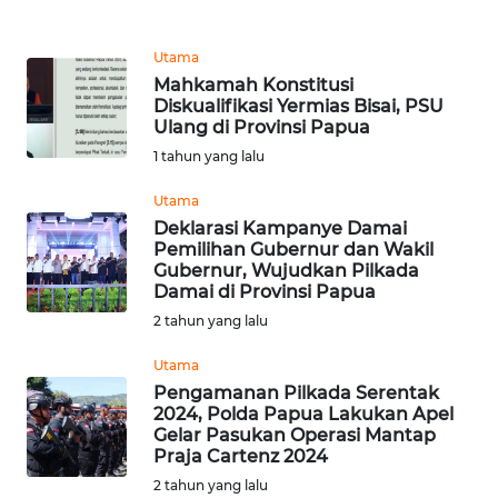
REDAKSI
Utama
KARIR
Mahkamah Konstitusi
Diskualifikasi Yermias Bisai, PSU
Ulang di Provinsi Papua
DISCLAIMER
1 tahun yang lalu
Wahana
Utama
News
Deklarasi Kampanye Damai
Regional
Pemilihan Gubernur dan Wakil
Gubernur, Wujudkan Pilkada
WN
Damai di Provinsi Papua
SUMUT
2 tahun yang lalu
Utama
WN
Pengamanan Pilkada Serentak
JAKARTA
2024, Polda Papua Lakukan Apel
Gelar Pasukan Operasi Mantap
WN
Praja Cartenz 2024
JABAR
2 tahun yang lalu