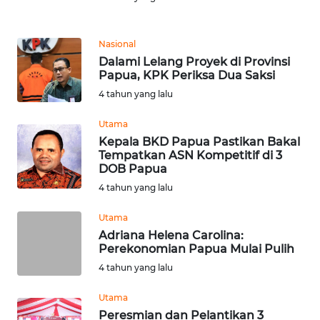
WN
KALTARA
Nasional
Dalami Lelang Proyek di Provinsi
Papua, KPK Periksa Dua Saksi
WN
KALSEL
4 tahun yang lalu
Utama
WN
Kepala BKD Papua Pastikan Bakal
KALTIM
Tempatkan ASN Kompetitif di 3
DOB Papua
WN
4 tahun yang lalu
SULSEL
Utama
Adriana Helena Carolina:
WN
Perekonomian Papua Mulai Pulih
GORONTALO
4 tahun yang lalu
WN
Utama
SULUT
Peresmian dan Pelantikan 3