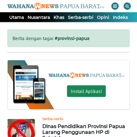
Utama
Nusantara
Khas
Serba-serbi
Opini
Indeks
WAHANA
Tutup
TV
Berita dengan tagar
#provinsi-papua
UTAMA
NUSANTARA
KHAS
Install Aplikasi
SERBA-
SERBI
Serba-serbi
Dinas Pendidikan Provinsi Papua
OPINI
Larang Penggunaan HP di