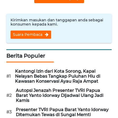
WN
INDRAMAYU
Kirimkan masukan dan tanggapan anda sebagai
konsumen kepada kami.
WN
KUNINGAN
Suara Pembaca
WN
MAJALENGKA
Berita Populer
WN
Kantongi Izin dari Kota Sorong, Kapal
SUBANG
#1
Nelayan Bebas Tangkap Puluhan Hiu di
Kawasan Konservasi Ayau Raja Ampat
WN
Autopsi Jenazah Presenter TVRI Papua
SUKABUMI
#2
Barat Yanto Idorway Dijadwal Ulang Jadi
Kamis
WN
Presenter TVRI Papua Barat Yanto Idorway
PURWAKARTA
#3
Ditemukan Tewas di Sungai Memti