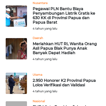
Nusantara
WN
TAPANULI
Pegawai PLN Bantu Biaya
Penyambungan Listrik Gratis ke
TENGAH
630 KK di Provinsi Papua dan
Papua Barat
WN DELI
4 tahun yang lalu
SERDANG
Daerah
WN
Meriahkan HUT RI, Wanita Orang
Asli Papua Biak Punya Anak
TEBING
Banyak Dapat Hadiah
TINGGI
4 tahun yang lalu
WN
PAKPAK
Utama
2.950 Honorer K2 Provinsi Papua
WN
Lolos Verifikasi dan Validasi
KARAWANG
4 tahun yang lalu
WN
Nasional
BEKASI