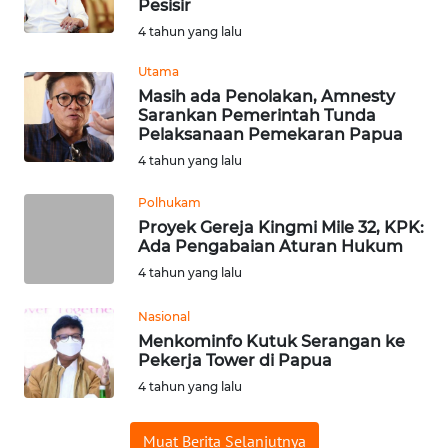
Pesisir
WN
4 tahun yang lalu
SUMEDANG
Utama
WN
Masih ada Penolakan, Amnesty
CIANJUR
Sarankan Pemerintah Tunda
Pelaksanaan Pemekaran Papua
4 tahun yang lalu
WN
KEPULAUAN
Polhukam
SERIBU
Proyek Gereja Kingmi Mile 32, KPK:
Ada Pengabaian Aturan Hukum
WN
4 tahun yang lalu
TANGERANG
Nasional
WN
Menkominfo Kutuk Serangan ke
BINJAI
Pekerja Tower di Papua
4 tahun yang lalu
WN
CIREBON
Muat Berita Selanjutnya