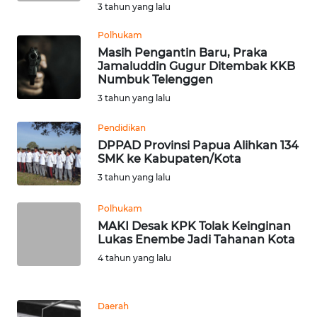
3 tahun yang lalu
WN
Polhukam
BABEL
Masih Pengantin Baru, Praka
Jamaluddin Gugur Ditembak KKB
Numbuk Telenggen
WN
3 tahun yang lalu
SUMBAR
Pendidikan
WN
DPPAD Provinsi Papua Alihkan 134
SUMSEL
SMK ke Kabupaten/Kota
3 tahun yang lalu
WN
BENGKULU
Polhukam
MAKI Desak KPK Tolak Keinginan
Lukas Enembe Jadi Tahanan Kota
WN
LAMPUNG
4 tahun yang lalu
WN
Daerah
JATENG