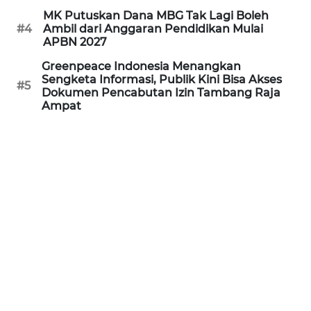
MK Putuskan Dana MBG Tak Lagi Boleh
WN
#4
Ambil dari Anggaran Pendidikan Mulai
PRIANGAN
APBN 2027
TIMUR
Greenpeace Indonesia Menangkan
Sengketa Informasi, Publik Kini Bisa Akses
#5
WN
Dokumen Pencabutan Izin Tambang Raja
SEMARANG
Ampat
WN
SOLO
WN
BOROBUDUR
WN
MADURA
WN
SURABAYA