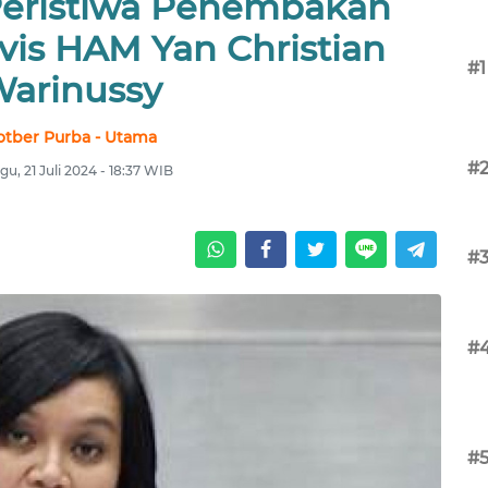
eristiwa Penembakan
vis HAM Yan Christian
#1
arinussy
otber Purba - Utama
#
u, 21 Juli 2024 - 18:37 WIB
#
#
#