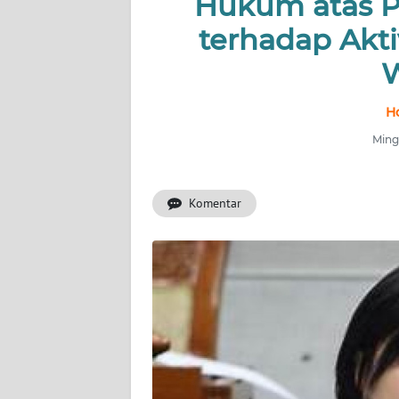
Hukum atas P
terhadap Akti
INDEKS
BERITA
W
KONTAK
H
KAMI
Mingg
INFO
IKLAN
Komentar
TENTANG
KAMI
PEDOMAN
MEDIA
SIBER
REDAKSI