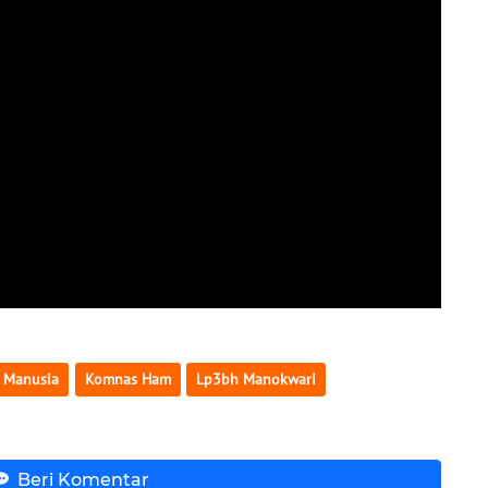
i Manusia
Komnas Ham
Lp3bh Manokwari
Beri Komentar