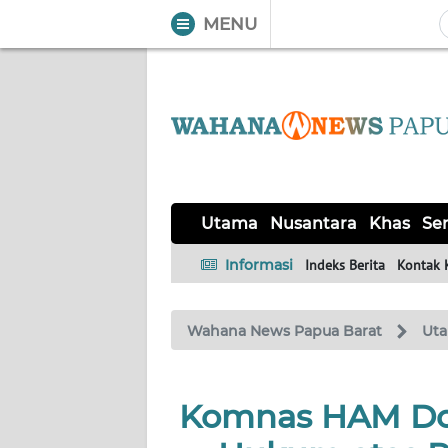
MENU
WAHANA
Tutup
TV
UTAMA
NUSANTARA
Utama
Nusantara
Khas
Ser
KHAS
Informasi
Indeks Berita
Kontak 
SERBA-
Wahana News Papua Barat
Ut
SERBI
OPINI
Komnas HAM Do
Informasi