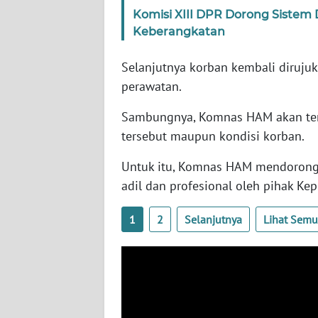
Komisi XIII DPR Dorong Sistem 
WN
Keberangkatan
SERAMBI
Selanjutnya korban kembali diruju
WN
perawatan.
JAMBI
Sambungnya, Komnas HAM akan te
WN
tersebut maupun kondisi korban.
SULTRA
Untuk itu, Komnas HAM mendorong 
WN
adil dan profesional oleh pihak Kep
NTB
1
2
Selanjutnya
Lihat Sem
WN
SULTENG
WN
SULBAR