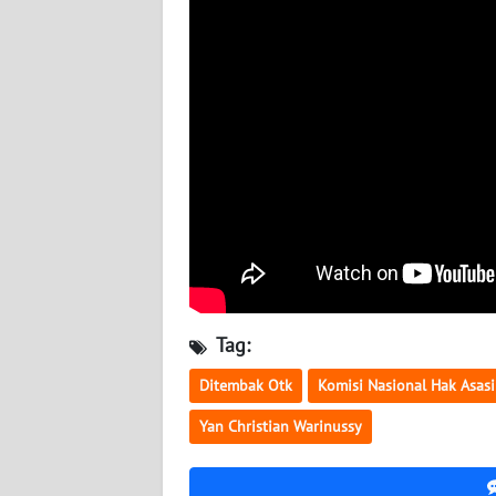
WN
BABEL
WN
SUMBAR
WN
SUMSEL
WN
BENGKULU
Tag:
WN
LAMPUNG
Ditembak Otk
Komisi Nasional Hak Asas
Yan Christian Warinussy
WN
JATENG