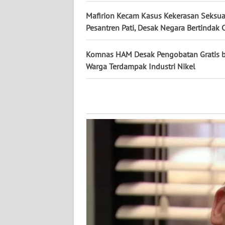
WN
Mafirion Kecam Kasus Kekerasan Seksua
KALTARA
Pesantren Pati, Desak Negara Bertindak 
WN
Komnas HAM Desak Pengobatan Gratis b
KALSEL
Warga Terdampak Industri Nikel
WN
KALTIM
WN
SULSEL
WN
GORONTALO
WN
SULUT