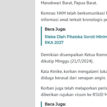
WN
Manokwari Barat, Papua Barat.
BANTEN
Komnas HAM telah berkomunikasi 
informasi awal terkait kronologis p
WN
NTT
Baca Juga:
Rieke Diah Pitaloka Soroti Mi
WN
KEPRI
RKA 2027
Demikian disampaikan Ketua Komna
WN
PAPUA
dikutip Minggu (21/7/2024).
Kata Atnike, korban mengalami luka
WN
diduga berasal dari senapan angin.
PAPUA
BARAT
Korban juga telah melaporkan peri
diberikan rujukan visum ke RSUD 
WN
RIAU
Baca Juga: