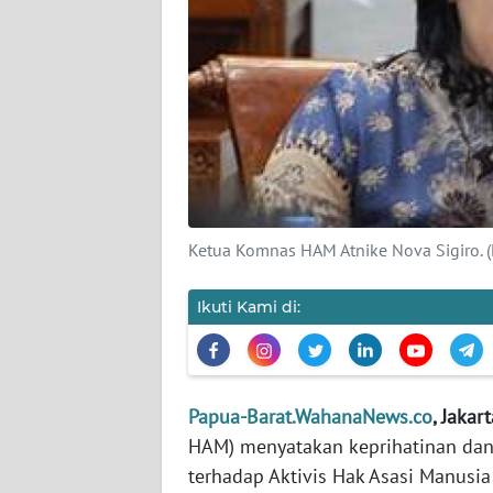
KARIR
DISCLAIMER
Wahana
News
Regional
Ketua Komnas HAM Atnike Nova Sigiro. (
WN
SUMUT
Ikuti Kami di:
WN
JAKARTA
Papua-Barat.WahanaNews.co
, Jakar
WN
HAM) menyatakan keprihatinan dan
JABAR
terhadap Aktivis Hak Asasi Manusia