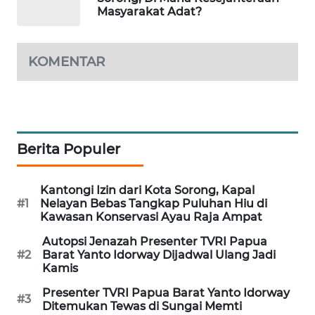
Masyarakat Adat?
PORTAL
KONSUMEN
KOMENTAR
FORWAMKI
ALPERKLINAS
Berita Populer
FORJASIDA
TAMBANG
Kantongi Izin dari Kota Sorong, Kapal
#1
Nelayan Bebas Tangkap Puluhan Hiu di
NEWS
Kawasan Konservasi Ayau Raja Ampat
Autopsi Jenazah Presenter TVRI Papua
SITUNGIR
#2
Barat Yanto Idorway Dijadwal Ulang Jadi
NEWS
Kamis
Presenter TVRI Papua Barat Yanto Idorway
SIDIKALANG
#3
Ditemukan Tewas di Sungai Memti
NEWS