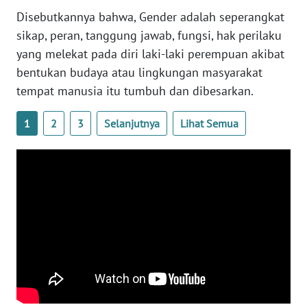
Disebutkannya bahwa, Gender adalah seperangkat
WN
sikap, peran, tanggung jawab, fungsi, hak perilaku
BABEL
yang melekat pada diri laki-laki perempuan akibat
bentukan budaya atau lingkungan masyarakat
WN
tempat manusia itu tumbuh dan dibesarkan.
SUMBAR
1
2
3
Selanjutnya
Lihat Semua
WN
SUMSEL
WN
BENGKULU
WN
LAMPUNG
WN
JATENG