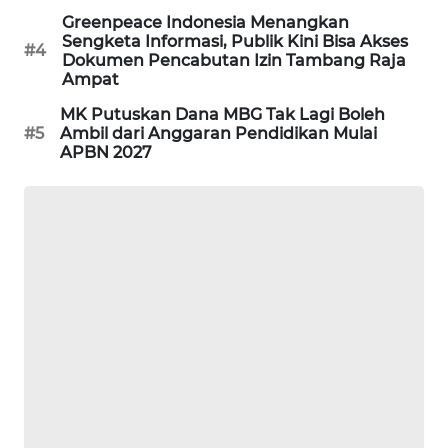
Greenpeace Indonesia Menangkan
Sengketa Informasi, Publik Kini Bisa Akses
SIBARAGAS
#4
Dokumen Pencabutan Izin Tambang Raja
NEWS
Ampat
MK Putuskan Dana MBG Tak Lagi Boleh
METRO
#5
Ambil dari Anggaran Pendidikan Mulai
SIANTAR
APBN 2027
NEWS
METRO
MEDAN
NEWS
METRO
JAKARTA
NEWS
KRT
NEWS