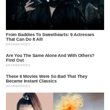
Wahana
Media
Group
WAHANA
NEWS
WAHANA
TANI
WAHANA
ADVOKAT
WAHANA
INFRASTRUKTUR
WAHANA
KONSUMEN