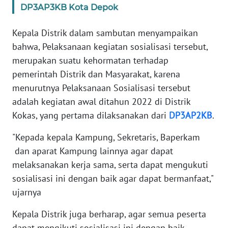
DP3AP3KB Kota Depok
WN
BANTEN
Kepala Distrik dalam sambutan menyampaikan
bahwa, Pelaksanaan kegiatan sosialisasi tersebut,
WN
merupakan suatu kehormatan terhadap
NTT
pemerintah Distrik dan Masyarakat, karena
menurutnya Pelaksanaan Sosialisasi tersebut
WN
adalah kegiatan awal ditahun 2022 di Distrik
KEPRI
Kokas, yang pertama dilaksanakan dari
DP3AP2KB
.
WN
"Kepada kepala Kampung, Sekretaris, Baperkam
PAPUA
dan aparat Kampung lainnya agar dapat
melaksanakan kerja sama, serta dapat mengukuti
WN
sosialisasi ini dengan baik agar dapat bermanfaat,"
PAPUA
BARAT
ujarnya
Kepala Distrik juga berharap, agar semua peserta
WN
RIAU
dapat mengikuti sosialisasi ini dengan baik,