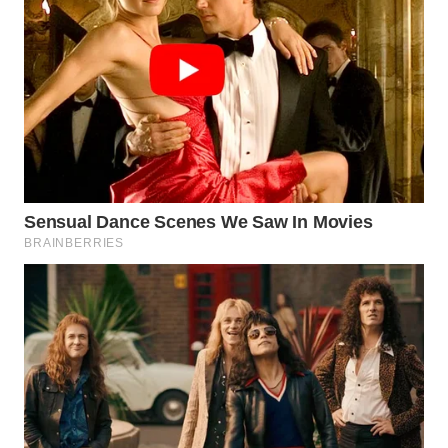
WN
SUMEDANG
WN
CIANJUR
WN
KEPULAUAN
SERIBU
WN
TANGERANG
WN
BINJAI
WN
CIREBON