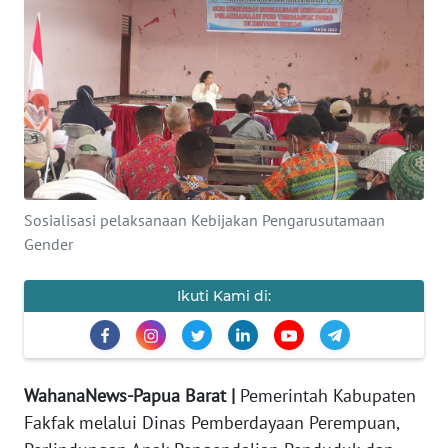
Informasi
INDEKS
BERITA
KONTAK
KAMI
INFO
Sosialisasi pelaksanaan Kebijakan Pengarusutamaan
IKLAN
Gender
TENTANG
Ikuti Kami di:
KAMI
PEDOMAN
MEDIA
WahanaNews-Papua Barat |
Pemerintah Kabupaten
SIBER
Fakfak melalui Dinas Pemberdayaan Perempuan,