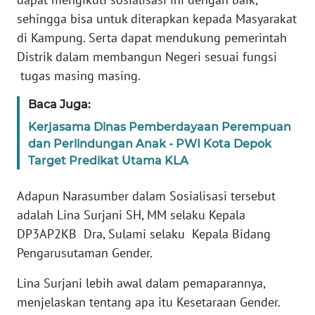
sehingga bisa untuk diterapkan kepada Masyarakat
WN
di Kampung. Serta dapat mendukung pemerintah
SERAMBI
Distrik dalam membangun Negeri sesuai fungsi
tugas masing masing.
WN
JAMBI
Baca Juga:
Kerjasama Dinas Pemberdayaan Perempuan
WN
dan Perlindungan Anak - PWI Kota Depok
SULTRA
Target Predikat Utama KLA
WN
Adapun Narasumber dalam Sosialisasi tersebut
NTB
adalah Lina Surjani SH, MM selaku Kepala
DP3AP2KB Dra, Sulami selaku Kepala Bidang
WN
Pengarusutaman Gender.
SULTENG
Lina Surjani lebih awal dalam pemaparannya,
WN
menjelaskan tentang apa itu Kesetaraan Gender.
SULBAR