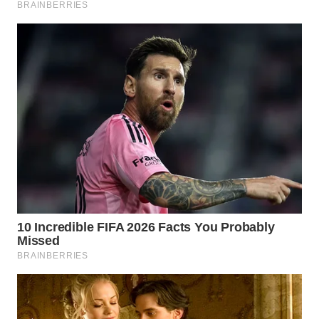
WN
BOGOR
WN
DEPOK
WN
TAPANULI
UTARA
WN
SAMOSIR
WN
PADANG
LAWAS