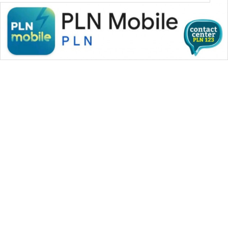
WAHANA MEDIA GROUP
|
|
|
WAHANA NEWS co
WAHANA TANI
WAHANA ADVOKAT
|
|
WAHANA INFRASTRUKTUR
WAHANA KONSUMEN
|
|
|
WAHANA LISTRIK
WAHANA TRAVEL
WAHANA TV
|
|
|
WAHANANEWS id
WAHANANEWS CO ID
WAHANANEWS NET