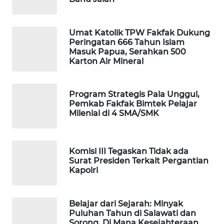
MAWAKA
Umat Katolik TPW Fakfak Dukung
ID
Peringatan 666 Tahun Islam
Masuk Papua, Serahkan 500
Karton Air Mineral
MARTABAT
NET
Program Strategis Pala Unggul,
PLN
Pemkab Fakfak Bimtek Pelajar
WATCH
Milenial di 4 SMA/SMK
MKLI
Komisi III Tegaskan Tidak ada
Surat Presiden Terkait Pergantian
LPKKI
Kapolri
LKKI
Belajar dari Sejarah: Minyak
Puluhan Tahun di Salawati dan
KOPEKLIN
Sorong, Di Mana Kesejahteraan