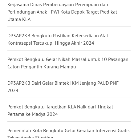
Kerjasama Dinas Pemberdayaan Perempuan dan
Perlindungan Anak - PWI Kota Depok Target Predikat
WN
KALTARA
Utama KLA
WN
DP3AP2KB Bengkulu Pastikan Ketersediaan Alat
KALSEL
Kontrasepsi Tercukupi Hingga Akhir 2024
WN
Pemkot Bengkulu Gelar Nikah Massal untuk 10 Pasangan
KALTIM
Calon Pengantin Kurang Mampu
WN
DP3AP2KB Dairi Gelar Bimtek IKM Jenjang PAUD PNF
SULSEL
2024
WN
Pemkot Bengkulu Targetkan KLA Naik dari Tingkat
GORONTALO
Pertama ke Madya 2024
WN
Pemerintah Kota Bengkulu Gelar Gerakan Intervensi Gratis
SULUT
Tekan Angka Stunting