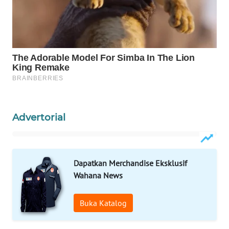
WAHANA
SPORT
WAHANA
UMKM
WAHANA
SELEB
Advertorial
WAHANA
PERSONA
Dapatkan Merchandise Eksklusif
WAHANA
Wahana News
OTOMOTIF
Buka Katalog
WAHANA
HEALTH