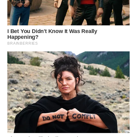
WN
INDRAMAYU
WN
KUNINGAN
WN
MAJALENGKA
WN
SUBANG
WN
SUKABUMI
WN
PURWAKARTA