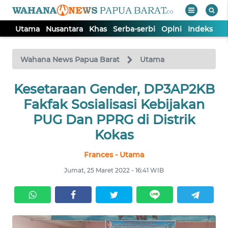
Utama
Nusantara
Khas
Serba-serbi
Opini
Indeks
WAHANA
Tutup
TV
Wahana News Papua Barat
Utama
Kesetaraan Gender, DP3AP2KB
UTAMA
Fakfak Sosialisasi Kebijakan
NUSANTARA
PUG Dan PPRG di Distrik
Kokas
KHAS
Frances - Utama
Jumat, 25 Maret 2022 - 16:41 WIB
SERBA-
SERBI
OPINI