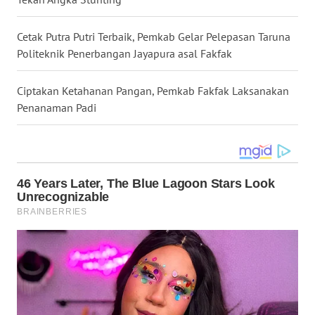
WN
Cetak Putra Putri Terbaik, Pemkab Gelar Pelepasan Taruna
MALUKU
Politeknik Penerbangan Jayapura asal Fakfak
WN
Ciptakan Ketahanan Pangan, Pemkab Fakfak Laksanakan
MALUT
Penanaman Padi
WN
DAIRI
WN
DANAU
TOBA
WN
NIAS
WN
LANGKAT