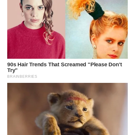
WAHANA
LISTRIK
WAHANA
TRAVEL
WAHANA
TV
WAHANANEWS
ID
WAHANANEWS
CO ID
WAHANANEWS
NET