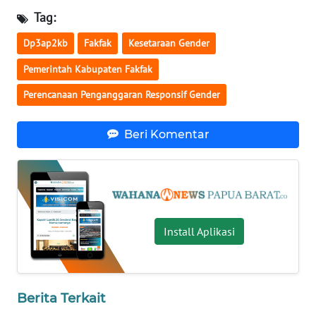
Tag:
WN
Dp3ap2kb
Fakfak
Kesetaraan Gender
NUSANTARA
Pemerintah Kabupaten Fakfak
WN
Perencanaan Penganggaran Responsif Gender
JOGJA
WN
Beri Komentar
JATIM
WN
BALI
Install Aplikasi
WN
KALBAR
WN
Berita Terkait
KALTENG