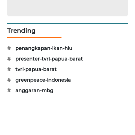
KARING
NEWS
Trending
JURNAL
MARITIM
#
penangkapan-ikan-hiu
HUMBANG
#
presenter-tvri-papua-barat
NEWS
#
tvri-papua-barat
GARONGGANG
#
greenpeace-indonesia
NEWS
#
anggaran-mbg
FISUELRI
ID
ENERGI
NEWS