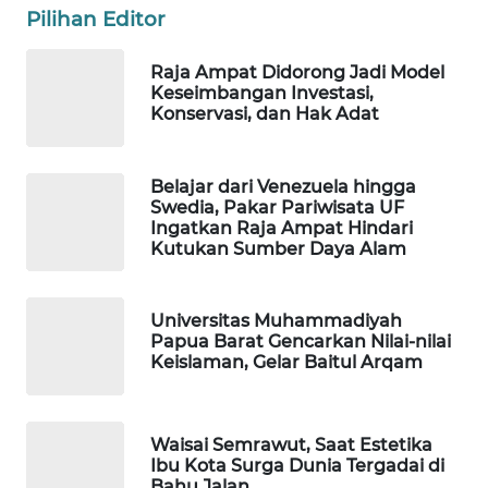
Pilihan Editor
WAHANA
DESA
Raja Ampat Didorong Jadi Model
WISATA
Keseimbangan Investasi,
Konservasi, dan Hak Adat
LAPAK
WAHANA
Belajar dari Venezuela hingga
Swedia, Pakar Pariwisata UF
Wahana
Ingatkan Raja Ampat Hindari
Network
Kutukan Sumber Daya Alam
KONSUMEN
Universitas Muhammadiyah
LISTRIK
Papua Barat Gencarkan Nilai-nilai
Keislaman, Gelar Baitul Arqam
MASYARAKAT
KELISTRIKAN
Waisai Semrawut, Saat Estetika
WALINKI
Ibu Kota Surga Dunia Tergadai di
ID
Bahu Jalan