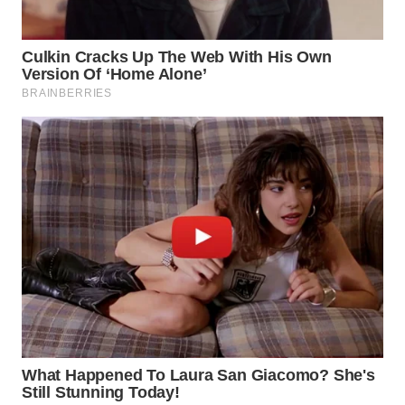
WN
TAPANULI
TENGAH
WN DELI
SERDANG
WN
TEBING
TINGGI
WN
PAKPAK
WN
KARAWANG
WN
BEKASI