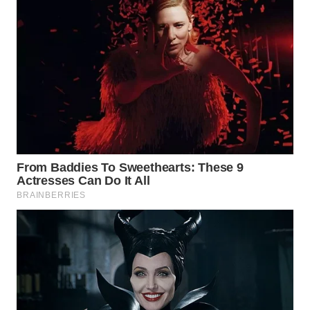
WN
NATUNA
WN
BINTAN
WN
MANDALIKA
WN
LIKUPANG
WN
LABUANBAJO
WN
BORNEO