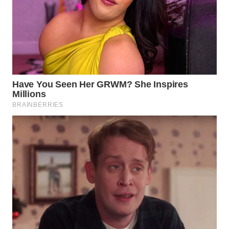
WN
TAPANULI
SELATAN
WN
TANJUNG
LESUNG
WN
KARO
WN
SIMALUNGUN
WN
LABUHANBATU