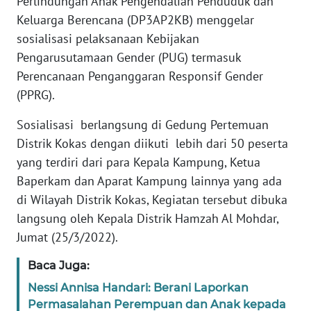
Perlindungan Anak Pengendalian Penduduk dan
REDAKSI
Keluarga Berencana (DP3AP2KB) menggelar
sosialisasi pelaksanaan Kebijakan
KARIR
Pengarusutamaan Gender (PUG) termasuk
Perencanaan Penganggaran Responsif Gender
DISCLAIMER
(PPRG).
Wahana
Sosialisasi berlangsung di Gedung Pertemuan
News
Distrik Kokas dengan diikuti lebih dari 50 peserta
Regional
yang terdiri dari para Kepala Kampung, Ketua
WN
Baperkam dan Aparat Kampung lainnya yang ada
SUMUT
di Wilayah Distrik Kokas, Kegiatan tersebut dibuka
langsung oleh Kepala Distrik Hamzah Al Mohdar,
WN
Jumat (25/3/2022).
JAKARTA
Baca Juga:
WN
Nessi Annisa Handari: Berani Laporkan
JABAR
Permasalahan Perempuan dan Anak kepada