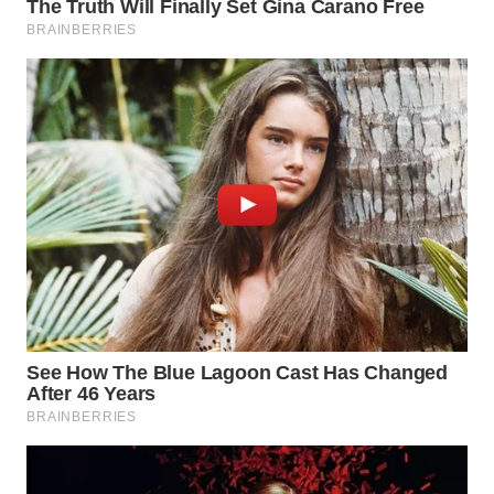
WN
PRIANGAN
TIMUR
WN
SEMARANG
WN
SOLO
WN
BOROBUDUR
WN
MADURA
WN
SURABAYA