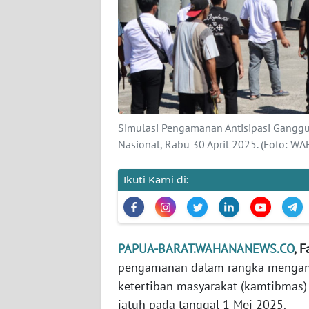
KARIR
DISCLAIMER
Wahana
News
Regional
Simulasi Pengamanan Antisipasi Ganggua
Nasional, Rabu 30 April 2025. (Foto: 
WN
SUMUT
Ikuti Kami di:
WN
JAKARTA
PAPUA-BARAT.WAHANANEWS.CO
, 
WN
pengamanan dalam rangka mengant
JABAR
ketertiban masyarakat (kamtibmas)
jatuh pada tanggal 1 Mei 2025.