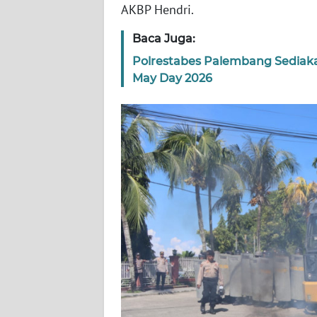
AKBP Hendri.
WN
SERAMBI
Baca Juga:
Polrestabes Palembang Sediaka
WN
May Day 2026
JAMBI
WN
SULTRA
WN
NTB
WN
SULTENG
WN
SULBAR