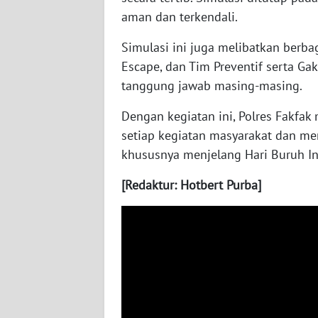
WN
aman dan terkendali.
NUSANTARA
Simulasi ini juga melibatkan berb
WN
Escape, dan Tim Preventif serta Ga
JOGJA
tanggung jawab masing-masing.
Dengan kegiatan ini, Polres Fakf
WN
JATIM
setiap kegiatan masyarakat dan mem
khususnya menjelang Hari Buruh In
WN
[Redaktur: Hotbert Purba]
BALI
WN
KALBAR
WN
KALTENG