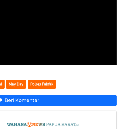
al
May Day
Polres Fakfak
Beri Komentar