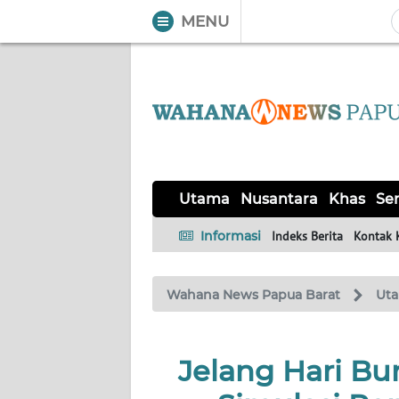
MENU
WAHANA
Tutup
TV
UTAMA
NUSANTARA
Utama
Nusantara
Khas
Ser
KHAS
Informasi
Indeks Berita
Kontak 
SERBA-
Wahana News Papua Barat
Ut
SERBI
OPINI
Jelang Hari Bur
Informasi