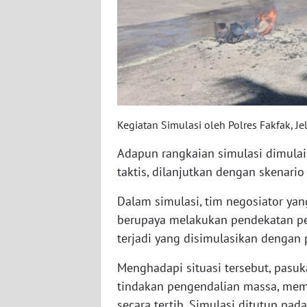
WN
BABEL
WN
SUMBAR
WN
Kegiatan Simulasi oleh Polres Fakfak, Je
SUMSEL
Adapun rangkaian simulasi dimula
WN
taktis, dilanjutkan dengan skenari
BENGKULU
Dalam simulasi, tim negosiator ya
WN
berupaya melakukan pendekatan pe
LAMPUNG
terjadi yang disimulasikan dengan
Menghadapi situasi tersebut, pas
WN
JATENG
tindakan pengendalian massa, me
secara tertib. Simulasi ditutup pa