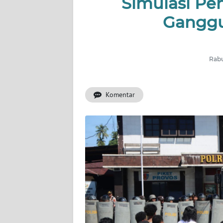
Simulasi Pe
Gangg
INDEKS
BERITA
KONTAK
Rabu
KAMI
Komentar
INFO
IKLAN
TENTANG
KAMI
PEDOMAN
MEDIA
SIBER
REDAKSI