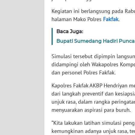
WN
BANTEN
Kegiatan ini berlangsung pada Rab
halaman Mako Polres
Fakfak
.
WN
NTT
Baca Juga:
Bupati Sumedang Hadiri Puncak
WN
KEPRI
Simulasi tersebut dipimpin langsu
didampingi oleh Wakapolres Kompol 
WN
dan personel Polres Fakfak.
PAPUA
Kapolres Fakfak AKBP Hendriyan m
WN
dari langkah preventif dan kesiaps
PAPUA
unjuk rasa, dalam rangka peringata
BARAT
menyuarakan aspirasi para buruh.
WN
“Kita lakukan latihan simulasi pe
RIAU
kemungkinan adanya unjuk rasa, ter