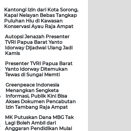
Kantongi Izin dari Kota Sorong,
Kapal Nelayan Bebas Tangkap
Puluhan Hiu di Kawasan
Konservasi Ayau Raja Ampat
Autopsi Jenazah Presenter
TVRI Papua Barat Yanto
2
Idorway Dijadwal Ulang Jadi
Kamis
Presenter TVRI Papua Barat
3
Yanto Idorway Ditemukan
Tewas di Sungai Memti
Greenpeace Indonesia
Menangkan Sengketa
4
Informasi, Publik Kini Bisa
Akses Dokumen Pencabutan
Izin Tambang Raja Ampat
MK Putuskan Dana MBG Tak
Lagi Boleh Ambil dari
5
Anggaran Pendidikan Mulai