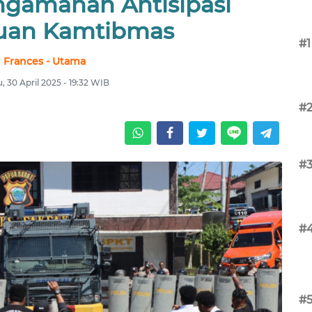
ngamanan Antisipasi
uan Kamtibmas
#1
Frances - Utama
, 30 April 2025 - 19:32 WIB
#
#
#
#