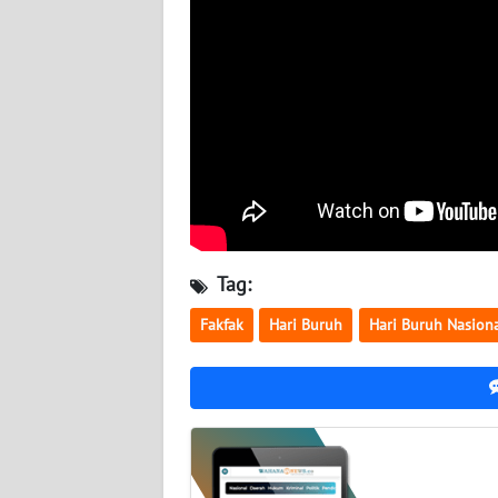
WN
KALTARA
WN
KALSEL
WN
KALTIM
WN
Tag:
SULSEL
Fakfak
Hari Buruh
Hari Buruh Nasion
WN
GORONTALO
WN
SULUT