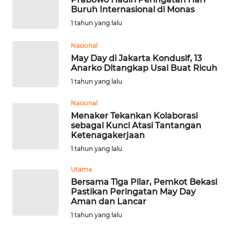
Buruh Internasional di Monas
WN
1 tahun yang lalu
KALTARA
Nasional
WN
May Day di Jakarta Kondusif, 13
Anarko Ditangkap Usai Buat Ricuh
KALSEL
1 tahun yang lalu
WN
Nasional
KALTIM
Menaker Tekankan Kolaborasi
sebagai Kunci Atasi Tantangan
WN
Ketenagakerjaan
SULSEL
1 tahun yang lalu
Utama
WN
Bersama Tiga Pilar, Pemkot Bekasi
GORONTALO
Pastikan Peringatan May Day
Aman dan Lancar
WN
1 tahun yang lalu
SULUT