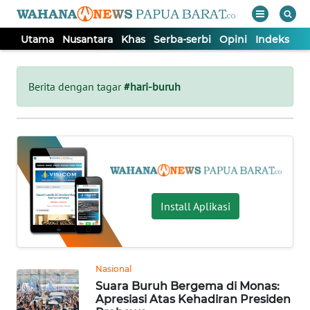
Utama
Nusantara
Khas
Serba-serbi
Opini
Indeks
WAHANA
Tutup
TV
Berita dengan tagar
#hari-buruh
UTAMA
NUSANTARA
KHAS
Install Aplikasi
SERBA-
SERBI
Nasional
Suara Buruh Bergema di Monas:
OPINI
Apresiasi Atas Kehadiran Presiden