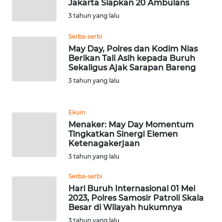
Jakarta Siapkan 20 Ambulans
WN
3 tahun yang lalu
TAPANULI
TENGAH
Serba-serbi
May Day, Polres dan Kodim Nias
WN DELI
Berikan Tali Asih kepada Buruh
SERDANG
Sekaligus Ajak Sarapan Bareng
3 tahun yang lalu
WN
TEBING
TINGGI
Ekuin
Menaker: May Day Momentum
Tingkatkan Sinergi Elemen
WN
Ketenagakerjaan
PAKPAK
3 tahun yang lalu
WN
Serba-serbi
KARAWANG
Hari Buruh Internasional 01 Mei
2023, Polres Samosir Patroli Skala
Besar di Wilayah hukumnya
WN
3 tahun yang lalu
BEKASI