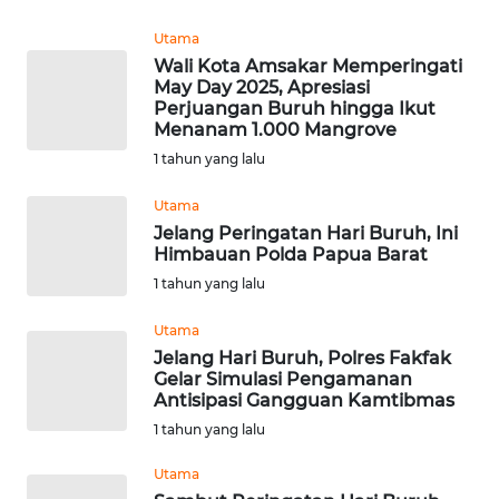
WN
Utama
MALUKU
Wali Kota Amsakar Memperingati
May Day 2025, Apresiasi
Perjuangan Buruh hingga Ikut
WN
Menanam 1.000 Mangrove
MALUT
1 tahun yang lalu
WN
Utama
DAIRI
Jelang Peringatan Hari Buruh, Ini
Himbauan Polda Papua Barat
WN
1 tahun yang lalu
DANAU
TOBA
Utama
Jelang Hari Buruh, Polres Fakfak
Gelar Simulasi Pengamanan
WN
Antisipasi Gangguan Kamtibmas
NIAS
1 tahun yang lalu
WN
Utama
LANGKAT