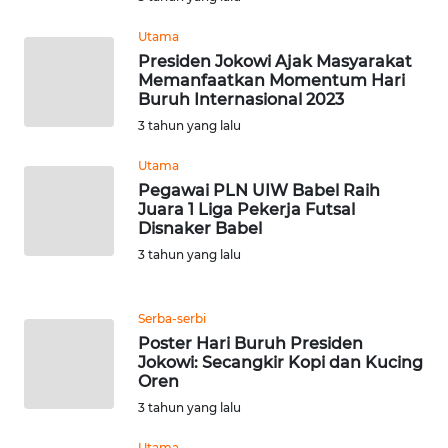
Utama
WN
Presiden Jokowi Ajak Masyarakat
BOGOR
Memanfaatkan Momentum Hari
Buruh Internasional 2023
WN
3 tahun yang lalu
DEPOK
Utama
Pegawai PLN UIW Babel Raih
WN
Juara 1 Liga Pekerja Futsal
TAPANULI
Disnaker Babel
UTARA
3 tahun yang lalu
WN
SAMOSIR
Serba-serbi
Poster Hari Buruh Presiden
Jokowi: Secangkir Kopi dan Kucing
WN
Oren
PADANG
3 tahun yang lalu
LAWAS
Utama