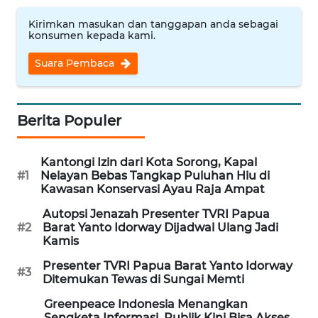
WN
Kirimkan masukan dan tanggapan anda sebagai
konsumen kepada kami.
INDRAMAYU
Suara Pembaca
WN
KUNINGAN
Berita Populer
WN
MAJALENGKA
Kantongi Izin dari Kota Sorong, Kapal
#1
Nelayan Bebas Tangkap Puluhan Hiu di
WN
Kawasan Konservasi Ayau Raja Ampat
SUBANG
Autopsi Jenazah Presenter TVRI Papua
#2
Barat Yanto Idorway Dijadwal Ulang Jadi
WN
Kamis
SUKABUMI
Presenter TVRI Papua Barat Yanto Idorway
#3
Ditemukan Tewas di Sungai Memti
WN
PURWAKARTA
Greenpeace Indonesia Menangkan
Sengketa Informasi, Publik Kini Bisa Akses