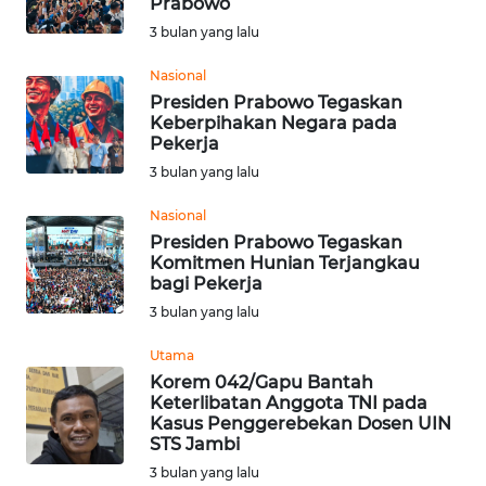
Prabowo
Informasi
3 bulan yang lalu
INDEKS
Nasional
BERITA
Presiden Prabowo Tegaskan
Keberpihakan Negara pada
Pekerja
KONTAK
3 bulan yang lalu
KAMI
Nasional
INFO
Presiden Prabowo Tegaskan
IKLAN
Komitmen Hunian Terjangkau
bagi Pekerja
3 bulan yang lalu
TENTANG
KAMI
Utama
Korem 042/Gapu Bantah
PEDOMAN
Keterlibatan Anggota TNI pada
MEDIA
Kasus Penggerebekan Dosen UIN
SIBER
STS Jambi
3 bulan yang lalu