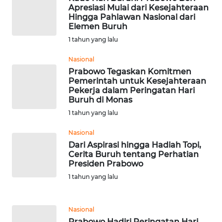
Apresiasi Mulai dari Kesejahteraan
Hingga Pahlawan Nasional dari
WN
Elemen Buruh
NUSANTARA
1 tahun yang lalu
WN
Nasional
JOGJA
Prabowo Tegaskan Komitmen
Pemerintah untuk Kesejahteraan
Pekerja dalam Peringatan Hari
WN
Buruh di Monas
JATIM
1 tahun yang lalu
WN
Nasional
BALI
Dari Aspirasi hingga Hadiah Topi,
Cerita Buruh tentang Perhatian
Presiden Prabowo
WN
1 tahun yang lalu
KALBAR
WN
Nasional
KALTENG
Prabowo Hadiri Peringatan Hari