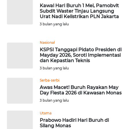
Kawal Hari Buruh 1 Mei, Pamobvit
WN
Subdit Waster Tinjau Langsung
BANTEN
Urat Nadi Kelistrikan PLN Jakarta
3 bulan yang lalu
WN
NTT
Nasional
KSPSI Tanggapi Pidato Presiden di
WN
Mayday 2026, Soroti Implementasi
KEPRI
dan Kepastian Teknis
3 bulan yang lalu
WN
PAPUA
Serba-serbi
Awas Macet! Buruh Rayakan May
Day Fiesta 2026 di Kawasan Monas
WN
PAPUA
3 bulan yang lalu
BARAT
Utama
Prabowo Hadiri Hari Buruh di
WN
Silang Monas
RIAU