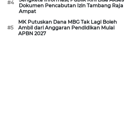
#4
Dokumen Pencabutan Izin Tambang Raja
WN
Ampat
PRIANGAN
TIMUR
MK Putuskan Dana MBG Tak Lagi Boleh
#5
Ambil dari Anggaran Pendidikan Mulai
APBN 2027
WN
SEMARANG
WN
SOLO
WN
BOROBUDUR
WN
MADURA
WN
SURABAYA