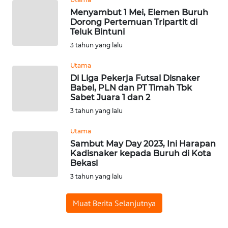
WN
Menyambut 1 Mei, Elemen Buruh
SUMEDANG
Dorong Pertemuan Tripartit di
Teluk Bintuni
3 tahun yang lalu
WN
CIANJUR
Utama
Di Liga Pekerja Futsal Disnaker
WN
Babel, PLN dan PT Timah Tbk
KEPULAUAN
Sabet Juara 1 dan 2
SERIBU
3 tahun yang lalu
Utama
WN
TANGERANG
Sambut May Day 2023, Ini Harapan
Kadisnaker kepada Buruh di Kota
Bekasi
WN
3 tahun yang lalu
BINJAI
Muat Berita Selanjutnya
WN
CIREBON