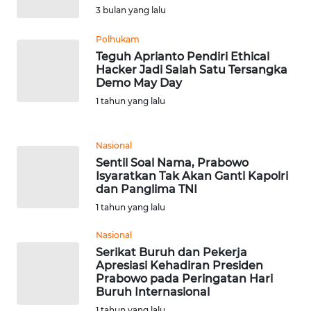
3 bulan yang lalu
WN
Polhukam
SERAMBI
Teguh Aprianto Pendiri Ethical
Hacker Jadi Salah Satu Tersangka
Demo May Day
WN
JAMBI
1 tahun yang lalu
WN
Nasional
SULTRA
Sentil Soal Nama, Prabowo
Isyaratkan Tak Akan Ganti Kapolri
WN
dan Panglima TNI
NTB
1 tahun yang lalu
Nasional
WN
Serikat Buruh dan Pekerja
SULTENG
Apresiasi Kehadiran Presiden
Prabowo pada Peringatan Hari
WN
Buruh Internasional
SULBAR
1 tahun yang lalu