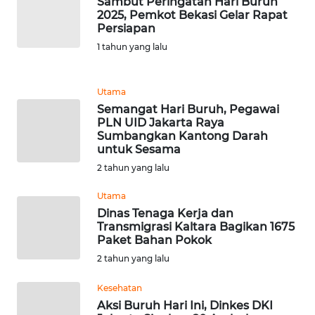
Sambut Peringatan Hari Buruh
2025, Pemkot Bekasi Gelar Rapat
Persiapan
WN
1 tahun yang lalu
TAPANULI
SELATAN
Utama
WN
Semangat Hari Buruh, Pegawai
TANJUNG
PLN UID Jakarta Raya
LESUNG
Sumbangkan Kantong Darah
untuk Sesama
2 tahun yang lalu
WN
KARO
Utama
Dinas Tenaga Kerja dan
WN
Transmigrasi Kaltara Bagikan 1675
SIMALUNGUN
Paket Bahan Pokok
2 tahun yang lalu
WN
LABUHANBATU
Kesehatan
Aksi Buruh Hari Ini, Dinkes DKI