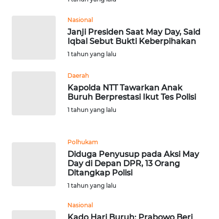
Nasional
WN
Janji Presiden Saat May Day, Said
BABEL
Iqbal Sebut Bukti Keberpihakan
1 tahun yang lalu
WN
SUMBAR
Daerah
Kapolda NTT Tawarkan Anak
WN
Buruh Berprestasi Ikut Tes Polisi
SUMSEL
1 tahun yang lalu
WN
BENGKULU
Polhukam
Diduga Penyusup pada Aksi May
Day di Depan DPR, 13 Orang
WN
Ditangkap Polisi
LAMPUNG
1 tahun yang lalu
WN
Nasional
JATENG
Kado Hari Buruh: Prabowo Beri