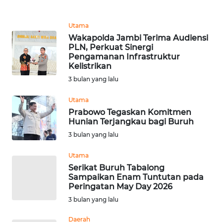
REDAKSI
Utama
KARIR
Wakapolda Jambi Terima Audiensi
PLN, Perkuat Sinergi
Pengamanan Infrastruktur
DISCLAIMER
Kelistrikan
3 bulan yang lalu
Wahana
News
Utama
Regional
Prabowo Tegaskan Komitmen
Hunian Terjangkau bagi Buruh
WN
3 bulan yang lalu
SUMUT
Utama
WN
Serikat Buruh Tabalong
JAKARTA
Sampaikan Enam Tuntutan pada
Peringatan May Day 2026
3 bulan yang lalu
WN
JABAR
Daerah