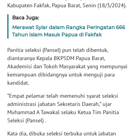
Kabupaten Fakfak, Papua Barat, Senin (18/3/2024).
WN
BANTEN
Baca Juga:
Merawat Syiar dalam Rangka Peringatan 666
WN
Tahun Islam Masuk Papua di Fakfak
NTT
Panitia seleksi (Pansel) pun telah dibentuk,
WN
diantaranya Kepala BKPSDM Papua Barat,
KEPRI
Akademisi dan Tokoh Masyarakat yang mempunyai
kemampuan dibidangnya untuk menguji para
WN
kandidat.
PAPUA
“Empat pelamar telah memenuhi syarat seleksi
WN
administrasi jabatan Sekretaris Daerah,” ujar
PAPUA
Muhammad A Tawakal selaku Ketua Tim Panitia
BARAT
Seleksi (Pansel) .
WN
Kata dia, dibuka seleksi terbuka untuk jabatan
RIAU