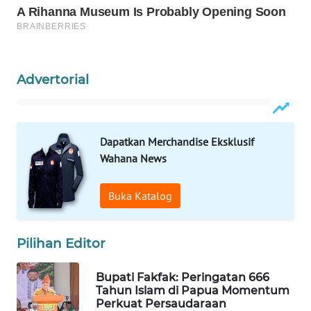
WAHANA
DESA
WISATA
Advertorial
LAPAK
WAHANA
Dapatkan Merchandise Eksklusif
Wahana
Network
Wahana News
KONSUMEN
Buka Katalog
LISTRIK
Pilihan Editor
MASYARAKAT
KELISTRIKAN
Bupati Fakfak: Peringatan 666
Tahun Islam di Papua Momentum
WALINKI
Perkuat Persaudaraan
ID