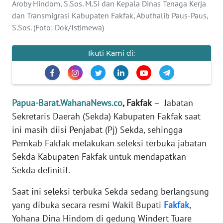
Aroby Hindom, S.Sos. M.Si dan Kepala Dinas Tenaga Kerja
REDAKSI
dan Transmigrasi Kabupaten Fakfak, Abuthalib Paus-Paus,
S.Sos. (Foto: Dok/Istimewa)
KARIR
Ikuti Kami di:
DISCLAIMER
Wahana
News
Papua-Barat.WahanaNews.co
, Fakfak
– Jabatan
Regional
Sekretaris Daerah (Sekda) Kabupaten Fakfak saat
WN
ini masih diisi Penjabat (Pj) Sekda, sehingga
SUMUT
Pemkab Fakfak melakukan seleksi terbuka jabatan
Sekda Kabupaten Fakfak untuk mendapatkan
WN
Sekda definitif.
JAKARTA
Saat ini seleksi terbuka Sekda sedang berlangsung
WN
yang dibuka secara resmi Wakil Bupati
Fakfak
,
JABAR
Yohana Dina Hindom di gedung Windert Tuare