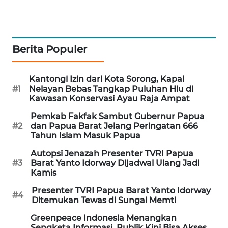
SIBARAGAS
NEWS
Berita Populer
METRO
SIANTAR
Kantongi Izin dari Kota Sorong, Kapal
NEWS
#1
Nelayan Bebas Tangkap Puluhan Hiu di
Kawasan Konservasi Ayau Raja Ampat
METRO
Pemkab Fakfak Sambut Gubernur Papua
MEDAN
#2
dan Papua Barat Jelang Peringatan 666
NEWS
Tahun Islam Masuk Papua
Autopsi Jenazah Presenter TVRI Papua
METRO
#3
Barat Yanto Idorway Dijadwal Ulang Jadi
JAKARTA
Kamis
NEWS
Presenter TVRI Papua Barat Yanto Idorway
#4
Ditemukan Tewas di Sungai Memti
KRT
NEWS
Greenpeace Indonesia Menangkan
Sengketa Informasi, Publik Kini Bisa Akses