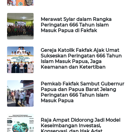
MAWAKA
Merawat Syiar dalam Rangka
ID
Peringatan 666 Tahun Islam
Masuk Papua di Fakfak
MARTABAT
NET
Gereja Katolik Fakfak Ajak Umat
Sukseskan Peringatan 666 Tahun
PLN
Islam Masuk Papua, Jaga
WATCH
Keamanan dan Ketertiban
MKLI
Pemkab Fakfak Sambut Gubernur
Papua dan Papua Barat Jelang
Peringatan 666 Tahun Islam
LPKKI
Masuk Papua
LKKI
Raja Ampat Didorong Jadi Model
Keseimbangan Investasi,
KOPEKLIN
Konservasi, dan Hak Adat