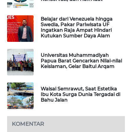
PORTAL
KONSUMEN
Belajar dari Venezuela hingga
Swedia, Pakar Pariwisata UF
Ingatkan Raja Ampat Hindari
FORWAMKI
Kutukan Sumber Daya Alam
ALPERKLINAS
Universitas Muhammadiyah
Papua Barat Gencarkan Nilai-nilai
FORJASIDA
Keislaman, Gelar Baitul Arqam
TAMBANG
NEWS
Waisai Semrawut, Saat Estetika
Ibu Kota Surga Dunia Tergadai di
Bahu Jalan
SITUNGIR
NEWS
SIDIKALANG
KOMENTAR
NEWS