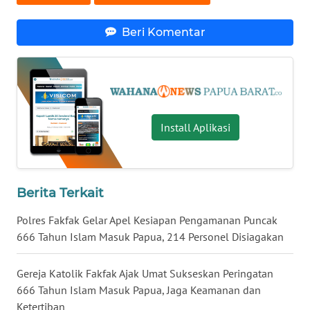
WN
Beri Komentar
NUSANTARA
WN
JOGJA
Install Aplikasi
WN
JATIM
WN
Berita Terkait
BALI
Polres Fakfak Gelar Apel Kesiapan Pengamanan Puncak
WN
666 Tahun Islam Masuk Papua, 214 Personel Disiagakan
KALBAR
Gereja Katolik Fakfak Ajak Umat Sukseskan Peringatan
WN
666 Tahun Islam Masuk Papua, Jaga Keamanan dan
KALTENG
Ketertiban