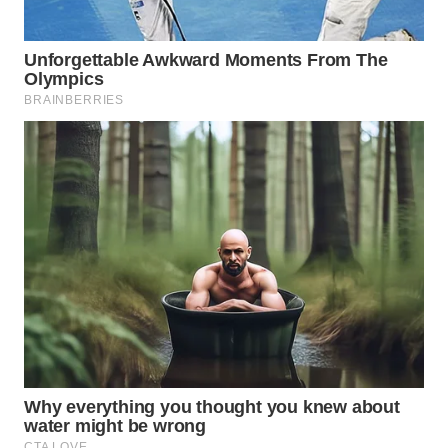
WN
NATUNA
WN
BINTAN
WN
MANDALIKA
WN
LIKUPANG
WN
LABUANBAJO
WN
BORNEO