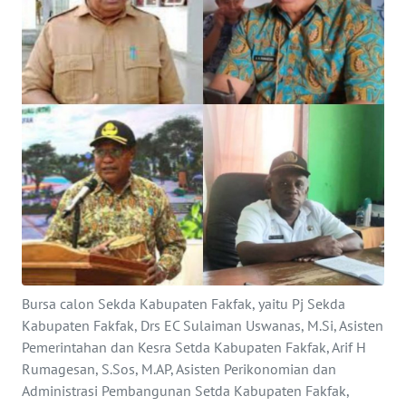
Informasi
INDEKS
BERITA
KONTAK
KAMI
INFO
IKLAN
TENTANG
KAMI
Bursa calon Sekda Kabupaten Fakfak, yaitu Pj Sekda
Kabupaten Fakfak, Drs EC Sulaiman Uswanas, M.Si, Asisten
PEDOMAN
Pemerintahan dan Kesra Setda Kabupaten Fakfak, Arif H
MEDIA
SIBER
Rumagesan, S.Sos, M.AP, Asisten Perikonomian dan
Administrasi Pembangunan Setda Kabupaten Fakfak,