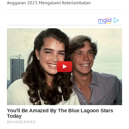
Anggaran 2023 Mengalami Keterlambatan
WN
MALUKU
WN
MALUT
WN
DAIRI
WN
DANAU
TOBA
WN
NIAS
WN
LANGKAT