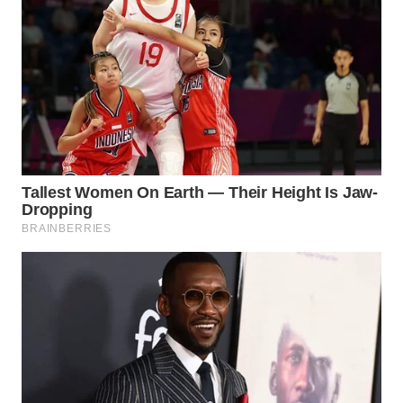
WAHANA
LISTRIK
WAHANA
TRAVEL
WAHANA
TV
WAHANANEWS
ID
WAHANANEWS
CO ID
WAHANANEWS
NET