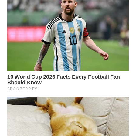
WN
INDRAMAYU
WN
KUNINGAN
WN
MAJALENGKA
WN
SUBANG
WN
SUKABUMI
WN
PURWAKARTA