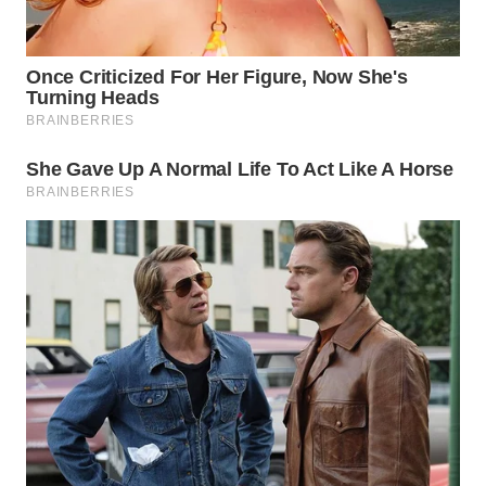
WN
BOGOR
WN
DEPOK
WN
TAPANULI
UTARA
WN
SAMOSIR
WN
PADANG
LAWAS