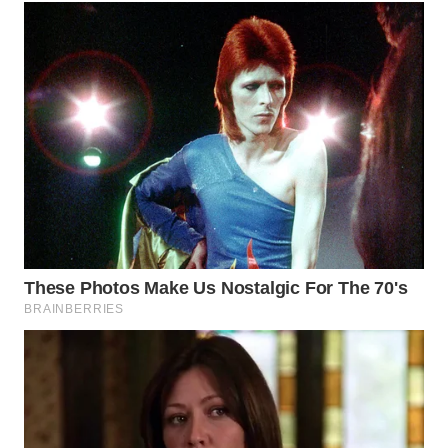
WN
TAPANULI
SELATAN
WN
TANJUNG
LESUNG
WN
KARO
WN
SIMALUNGUN
WN
LABUHANBATU