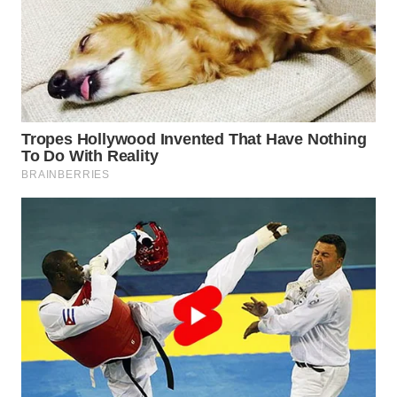
WN
PRIANGAN
TIMUR
WN
SEMARANG
WN
SOLO
WN
BOROBUDUR
WN
MADURA
WN
SURABAYA