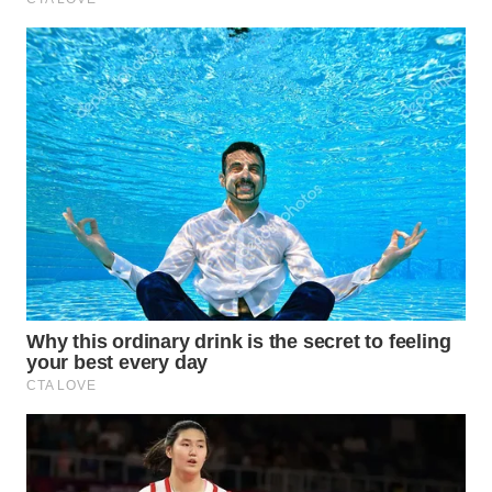
Wahana
Media
Group
WAHANA
NEWS
WAHANA
TANI
WAHANA
ADVOKAT
WAHANA
INFRASTRUKTUR
WAHANA
KONSUMEN