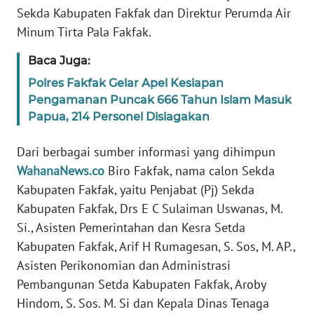
Sekda Kabupaten Fakfak dan Direktur Perumda Air
Minum Tirta Pala Fakfak.
WN
SERAMBI
Baca Juga:
Polres Fakfak Gelar Apel Kesiapan
WN
Pengamanan Puncak 666 Tahun Islam Masuk
JAMBI
Papua, 214 Personel Disiagakan
WN
Dari berbagai sumber informasi yang dihimpun
SULTRA
WahanaNews.co
Biro Fakfak, nama calon Sekda
Kabupaten Fakfak, yaitu Penjabat (Pj) Sekda
WN
NTB
Kabupaten Fakfak, Drs E C Sulaiman Uswanas, M.
Si., Asisten Pemerintahan dan Kesra Setda
WN
Kabupaten Fakfak, Arif H Rumagesan, S. Sos, M. AP.,
SULTENG
Asisten Perikonomian dan Administrasi
Pembangunan Setda Kabupaten Fakfak, Aroby
WN
Hindom, S. Sos. M. Si dan Kepala Dinas Tenaga
SULBAR