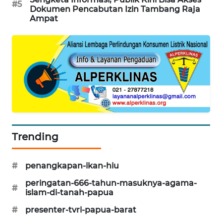
#5
Dokumen Pencabutan Izin Tambang Raja
KARING
Ampat
NEWS
JURNAL
MARITIM
HUMBANG
NEWS
GARONGGANG
NEWS
Trending
FISUELRI
#
penangkapan-ikan-hiu
ID
peringatan-666-tahun-masuknya-agama-
#
islam-di-tanah-papua
ENERGI
NEWS
#
presenter-tvri-papua-barat