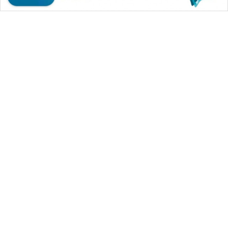
WAHANA MEDIA GROUP
|
|
|
WAHANA NEWS co
WAHANA TANI
WAHANA ADVOKAT
|
|
WAHANA INFRASTRUKTUR
WAHANA KONSUMEN
|
|
|
WAHANA LISTRIK
WAHANA TRAVEL
WAHANA TV
|
|
|
WAHANANEWS id
WAHANANEWS CO ID
WAHANANEWS NET
|
|
|
WAHANA SPORT ID
Wahana UMKM
Wahana Seleb
|
|
|
Wahana Persona
Wahana Otomotif
Wahana Health
|
Wahana Desa Wisata
Lapak Wahana