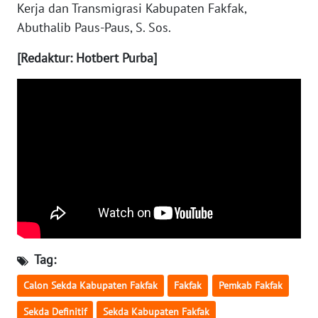
Kerja dan Transmigrasi Kabupaten Fakfak,
Abuthalib Paus-Paus, S. Sos.
WN
BABEL
[Redaktur: Hotbert Purba]
WN
SUMBAR
WN
SUMSEL
WN
BENGKULU
WN
LAMPUNG
Tag:
Calon Sekda Kabupaten Fakfak
Fakfak
Pemkab Fakfak
WN
JATENG
Sekda Definitif
Sekda Kabupaten Fakfak