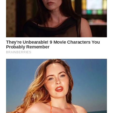
WN
TAPANULI
TENGAH
WN DELI
SERDANG
WN
TEBING
TINGGI
WN
PAKPAK
WN
KARAWANG
WN
BEKASI