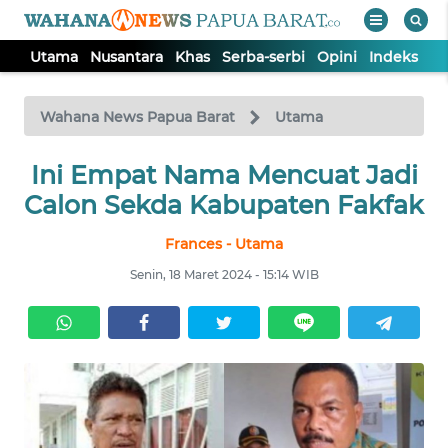
Utama
Nusantara
Khas
Serba-serbi
Opini
Indeks
WAHANA
Tutup
TV
Wahana News Papua Barat
Utama
UTAMA
Ini Empat Nama Mencuat Jadi
Calon Sekda Kabupaten Fakfak
NUSANTARA
Frances - Utama
Senin, 18 Maret 2024 - 15:14 WIB
KHAS
SERBA-
SERBI
OPINI