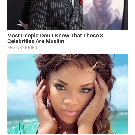
WAHANA
SPORT
WAHANA
UMKM
WAHANA
SELEB
WAHANA
PERSONA
WAHANA
OTOMOTIF
WAHANA
HEALTH