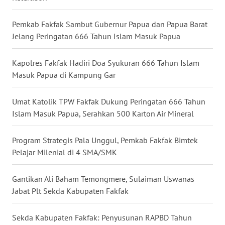
WN
Pemkab Fakfak Sambut Gubernur Papua dan Papua Barat
KALTARA
Jelang Peringatan 666 Tahun Islam Masuk Papua
WN
Kapolres Fakfak Hadiri Doa Syukuran 666 Tahun Islam
KALSEL
Masuk Papua di Kampung Gar
WN
Umat Katolik TPW Fakfak Dukung Peringatan 666 Tahun
KALTIM
Islam Masuk Papua, Serahkan 500 Karton Air Mineral
WN
Program Strategis Pala Unggul, Pemkab Fakfak Bimtek
SULSEL
Pelajar Milenial di 4 SMA/SMK
WN
GORONTALO
Gantikan Ali Baham Temongmere, Sulaiman Uswanas
Jabat Plt Sekda Kabupaten Fakfak
WN
SULUT
Sekda Kabupaten Fakfak: Penyusunan RAPBD Tahun