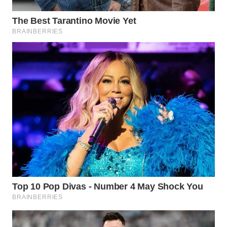
WN
SUMEDANG
WN
CIANJUR
WN
KEPULAUAN
SERIBU
WN
TANGERANG
WN
BINJAI
WN
CIREBON