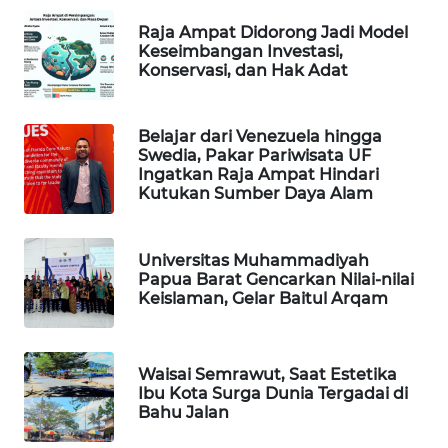
Raja Ampat Didorong Jadi Model
MAWAKA
Keseimbangan Investasi,
Konservasi, dan Hak Adat
ID
MARTABAT
Belajar dari Venezuela hingga
NET
Swedia, Pakar Pariwisata UF
Ingatkan Raja Ampat Hindari
Kutukan Sumber Daya Alam
PLN
WATCH
Universitas Muhammadiyah
MKLI
Papua Barat Gencarkan Nilai-nilai
Keislaman, Gelar Baitul Arqam
LPKKI
Waisai Semrawut, Saat Estetika
LKKI
Ibu Kota Surga Dunia Tergadai di
Bahu Jalan
KOPEKLIN