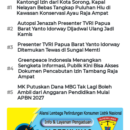
Kantongi Izin dari Kota Sorong, Kapal
#1
Nelayan Bebas Tangkap Puluhan Hiu di
SIBARAGAS
Kawasan Konservasi Ayau Raja Ampat
NEWS
Autopsi Jenazah Presenter TVRI Papua
#2
Barat Yanto Idorway Dijadwal Ulang Jadi
METRO
Kamis
SIANTAR
Presenter TVRI Papua Barat Yanto Idorway
NEWS
#3
Ditemukan Tewas di Sungai Memti
Greenpeace Indonesia Menangkan
METRO
Sengketa Informasi, Publik Kini Bisa Akses
MEDAN
#4
Dokumen Pencabutan Izin Tambang Raja
NEWS
Ampat
MK Putuskan Dana MBG Tak Lagi Boleh
METRO
#5
Ambil dari Anggaran Pendidikan Mulai
JAKARTA
APBN 2027
NEWS
KRT
NEWS