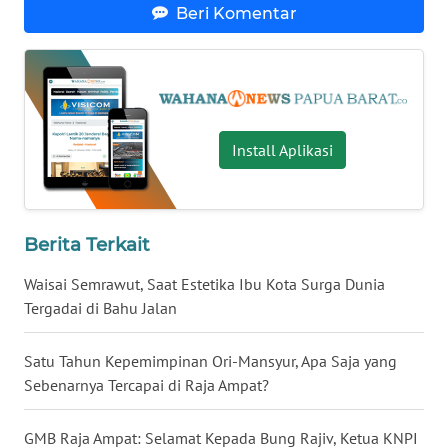
Beri Komentar
WN
MALUKU
WN
MALUT
Install Aplikasi
WN
DAIRI
Berita Terkait
WN
DANAU
Waisai Semrawut, Saat Estetika Ibu Kota Surga Dunia
TOBA
Tergadai di Bahu Jalan
WN
Satu Tahun Kepemimpinan Ori-Mansyur, Apa Saja yang
NIAS
Sebenarnya Tercapai di Raja Ampat?
WN
GMB Raja Ampat: Selamat Kepada Bung Rajiv, Ketua KNPI
LANGKAT