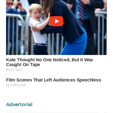
WAHANA
SPORT
WAHANA
UMKM
WAHANA
SELEB
WAHANA
PERSONA
WAHANA
OTOMOTIF
WAHANA
Advertorial
HEALTH