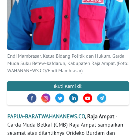
REDAKSI
KARIR
DISCLAIMER
Wahana
Endi Mambrasar, Ketua Bidang Politik dan Hukum, Garda
News
Regional
Muda Suku Betew-kafdarun, Kabupaten Raja Ampat. (Foto:
WAHANANEWS.CO/Endi Mambrasar)
WN
SUMUT
Ikuti Kami di:
WN
JAKARTA
PAPUA-BARAT.WAHANANEWS.CO
, Raja Ampat
-
WN
Garda Muda Betkaf (GMB) Raja Ampat sampaikan
JABAR
selamat atas dilantiknya Orideko Burdam dan