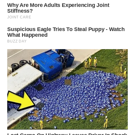
Wahana
Media
Group
WAHANA
NEWS
WAHANA
TANI
WAHANA
ADVOKAT
WAHANA
INFRASTRUKTUR
WAHANA
KONSUMEN