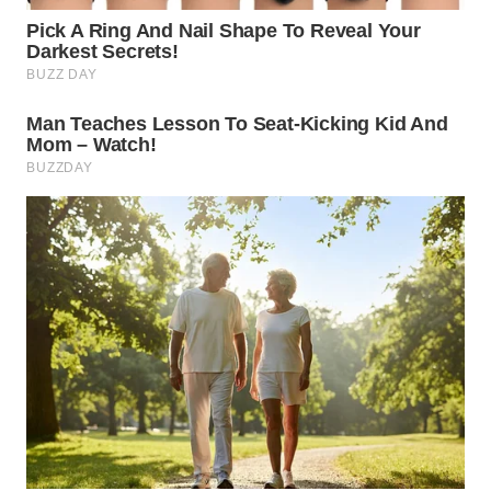
WN
NATUNA
WN
BINTAN
WN
MANDALIKA
WN
LIKUPANG
WN
LABUANBAJO
WN
BORNEO