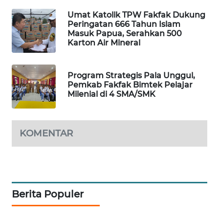
Umat Katolik TPW Fakfak Dukung
PORTAL
Peringatan 666 Tahun Islam
KONSUMEN
Masuk Papua, Serahkan 500
Karton Air Mineral
FORWAMKI
Program Strategis Pala Unggul,
ALPERKLINAS
Pemkab Fakfak Bimtek Pelajar
Milenial di 4 SMA/SMK
FORJASIDA
TAMBANG
KOMENTAR
NEWS
SITUNGIR
NEWS
Berita Populer
SIDIKALANG
NEWS