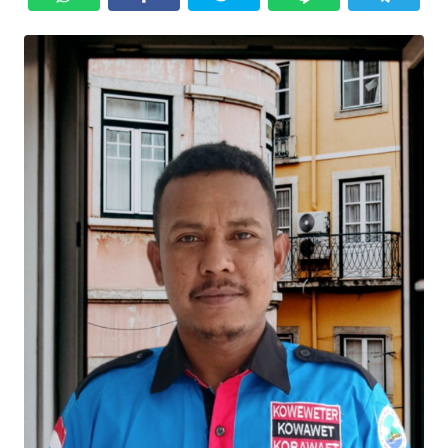
Informasi
INDEKS
BERITA
KONTAK
KAMI
INFO
IKLAN
TENTANG
KAMI
PEDOMAN
MEDIA
SIBER