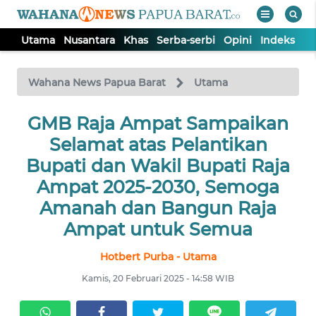
Utama
Nusantara
Khas
Serba-serbi
Opini
Indeks
WAHANA
Tutup
TV
Wahana News Papua Barat
Utama
UTAMA
GMB Raja Ampat Sampaikan
Selamat atas Pelantikan
NUSANTARA
Bupati dan Wakil Bupati Raja
Ampat 2025-2030, Semoga
KHAS
Amanah dan Bangun Raja
Ampat untuk Semua
SERBA-
SERBI
Hotbert Purba - Utama
Kamis, 20 Februari 2025 - 14:58 WIB
OPINI