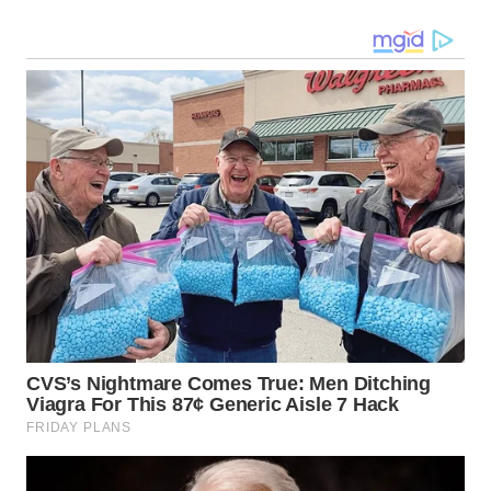
WN
TAPANULI
TENGAH
WN DELI
SERDANG
WN
TEBING
TINGGI
WN
PAKPAK
WN
KARAWANG
WN
BEKASI