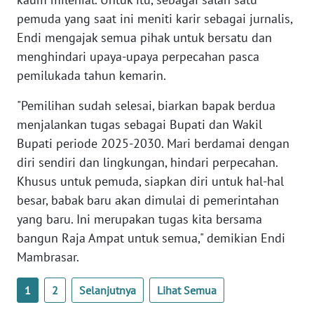
pemuda yang saat ini meniti karir sebagai jurnalis,
WN
Endi mengajak semua pihak untuk bersatu dan
NUSANTARA
menghindari upaya-upaya perpecahan pasca
pemilukada tahun kemarin.
WN
JOGJA
"Pemilihan sudah selesai, biarkan bapak berdua
menjalankan tugas sebagai Bupati dan Wakil
WN
Bupati periode 2025-2030. Mari berdamai dengan
JATIM
diri sendiri dan lingkungan, hindari perpecahan.
Khusus untuk pemuda, siapkan diri untuk hal-hal
WN
besar, babak baru akan dimulai di pemerintahan
BALI
yang baru. Ini merupakan tugas kita bersama
WN
bangun Raja Ampat untuk semua," demikian Endi
KALBAR
Mambrasar.
WN
1
2
Selanjutnya
Lihat Semua
KALTENG