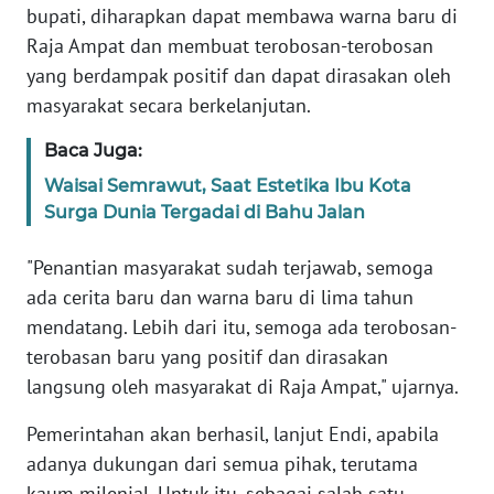
bupati, diharapkan dapat membawa warna baru di
Raja Ampat dan membuat terobosan-terobosan
WN
BABEL
yang berdampak positif dan dapat dirasakan oleh
masyarakat secara berkelanjutan.
WN
Baca Juga:
SUMBAR
Waisai Semrawut, Saat Estetika Ibu Kota
Surga Dunia Tergadai di Bahu Jalan
WN
SUMSEL
"Penantian masyarakat sudah terjawab, semoga
WN
ada cerita baru dan warna baru di lima tahun
BENGKULU
mendatang. Lebih dari itu, semoga ada terobosan-
terobasan baru yang positif dan dirasakan
WN
langsung oleh masyarakat di Raja Ampat," ujarnya.
LAMPUNG
Pemerintahan akan berhasil, lanjut Endi, apabila
WN
adanya dukungan dari semua pihak, terutama
JATENG
kaum milenial. Untuk itu, sebagai salah satu