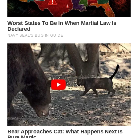
WN
INDRAMAYU
WN
KUNINGAN
WN
MAJALENGKA
WN
SUBANG
WN
SUKABUMI
WN
PURWAKARTA