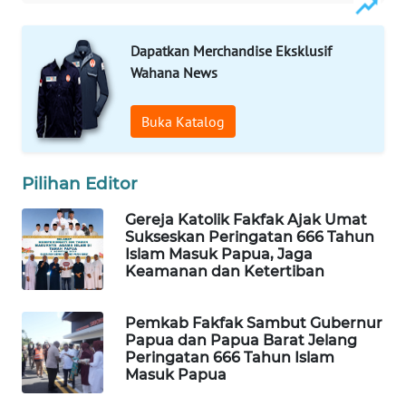
WAHANA
Dapatkan Merchandise Eksklusif
DESA
WISATA
Wahana News
LAPAK
Buka Katalog
WAHANA
Pilihan Editor
Wahana
Network
Gereja Katolik Fakfak Ajak Umat
Sukseskan Peringatan 666 Tahun
KONSUMEN
Islam Masuk Papua, Jaga
LISTRIK
Keamanan dan Ketertiban
MASYARAKAT
Pemkab Fakfak Sambut Gubernur
KELISTRIKAN
Papua dan Papua Barat Jelang
Peringatan 666 Tahun Islam
Masuk Papua
WALINKI
ID