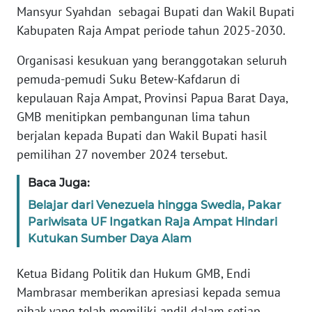
Mansyur Syahdan sebagai Bupati dan Wakil Bupati
WN
Kabupaten Raja Ampat periode tahun 2025-2030.
BANTEN
Organisasi kesukuan yang beranggotakan seluruh
WN
pemuda-pemudi Suku Betew-Kafdarun di
NTT
kepulauan Raja Ampat, Provinsi Papua Barat Daya,
GMB menitipkan pembangunan lima tahun
WN
berjalan kepada Bupati dan Wakil Bupati hasil
KEPRI
pemilihan 27 november 2024 tersebut.
WN
Baca Juga:
PAPUA
Belajar dari Venezuela hingga Swedia, Pakar
Pariwisata UF Ingatkan Raja Ampat Hindari
WN
Kutukan Sumber Daya Alam
PAPUA
BARAT
Ketua Bidang Politik dan Hukum GMB, Endi
Mambrasar memberikan apresiasi kepada semua
WN
RIAU
pihak yang telah memiliki andil dalam setiap