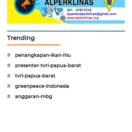
KARING
NEWS
JURNAL
MARITIM
Trending
HUMBANG
#
penangkapan-ikan-hiu
NEWS
#
presenter-tvri-papua-barat
GARONGGANG
#
tvri-papua-barat
NEWS
#
greenpeace-indonesia
FISUELRI
#
anggaran-mbg
ID
ENERGI
NEWS