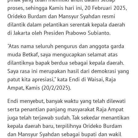
proses, sehingga Kamis hari ini, 20 Februari 2025,
WN
Orideko Burdam dan Mansyur Syahdan resmi
SERAMBI
dilantik dalam pelantikan serentak kepala daerah
di Jakarta oleh Presiden Prabowo Subianto.
WN
JAMBI
"Atas nama seluruh pengurus dan anggota garda
muda Betkaf, saya mengucapkan selamat atas
WN
dilantiknya bapak berdua sebagai kepala daerah.
SULTRA
Saya rasa ini merupakan hasil dari demokrasi yang
patut kita apresiasi," kata Endi di Waisai, Raja
WN
Ampat, Kamis (20/2/2025).
NTB
Endi menyebut, banyak waktu yang telah dilewati
WN
serta penantian panjang masyarakat Raja Ampat
SULTENG
juga telah terjawab sudah. Tak sekedar menantikan
kepala daerah baru, terpilihnya Orideko Burdam
WN
dan Mansyur Syahdan sebagai bupati dan wakil
SULBAR