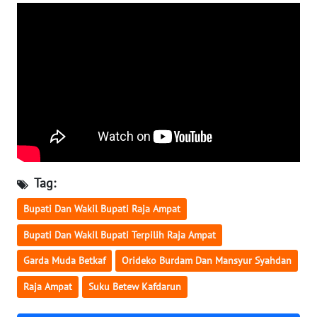
WN
KALTARA
WN
KALSEL
WN
KALTIM
Tag:
WN
SULSEL
Bupati Dan Wakil Bupati Raja Ampat
Bupati Dan Wakil Bupati Terpilih Raja Ampat
WN
GORONTALO
Garda Muda Betkaf
Orideko Burdam Dan Mansyur Syahdan
Raja Ampat
Suku Betew Kafdarun
WN
SULUT