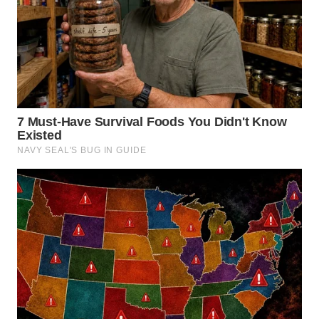
WN
SUMEDANG
WN
CIANJUR
WN
KEPULAUAN
SERIBU
WN
TANGERANG
WN
BINJAI
WN
CIREBON