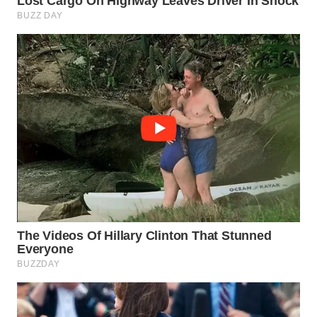
WAHANA
LISTRIK
WAHANA
TRAVEL
WAHANA
TV
WAHANANEWS
ID
WAHANANEWS
CO ID
WAHANANEWS
NET