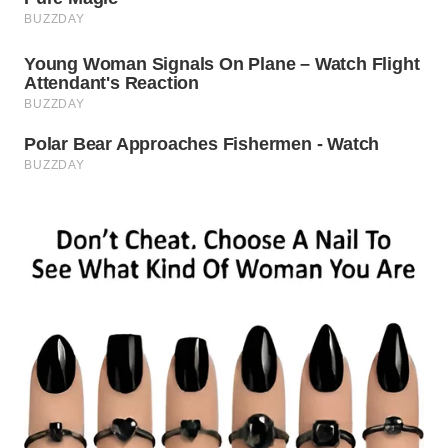
WN
PRIANGAN
TIMUR
WN
SEMARANG
WN
SOLO
WN
BOROBUDUR
WN
MADURA
WN
SURABAYA