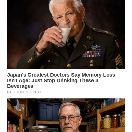
WN
BOGOR
WN
DEPOK
WN
TAPANULI
UTARA
WN
SAMOSIR
WN
PADANG
LAWAS