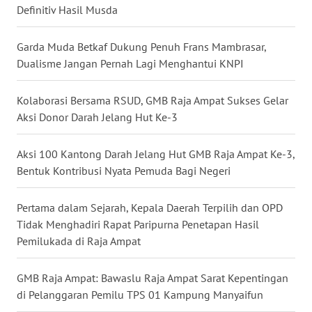
Definitiv Hasil Musda
WN
Garda Muda Betkaf Dukung Penuh Frans Mambrasar,
TAPANULI
Dualisme Jangan Pernah Lagi Menghantui KNPI
SELATAN
Kolaborasi Bersama RSUD, GMB Raja Ampat Sukses Gelar
WN
TANJUNG
Aksi Donor Darah Jelang Hut Ke-3
LESUNG
Aksi 100 Kantong Darah Jelang Hut GMB Raja Ampat Ke-3,
WN
Bentuk Kontribusi Nyata Pemuda Bagi Negeri
KARO
Pertama dalam Sejarah, Kepala Daerah Terpilih dan OPD
WN
Tidak Menghadiri Rapat Paripurna Penetapan Hasil
SIMALUNGUN
Pemilukada di Raja Ampat
WN
GMB Raja Ampat: Bawaslu Raja Ampat Sarat Kepentingan
LABUHANBATU
di Pelanggaran Pemilu TPS 01 Kampung Manyaifun