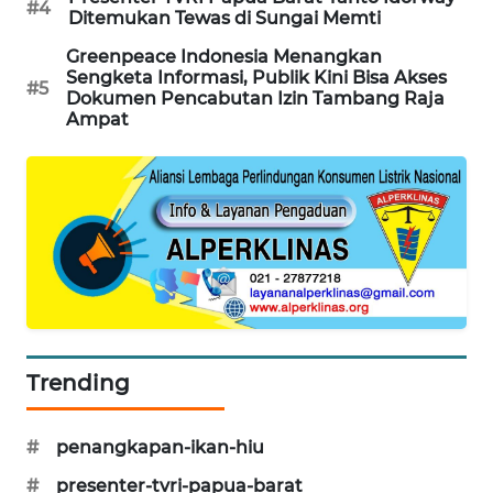
#4
Ditemukan Tewas di Sungai Memti
PORTAL
Greenpeace Indonesia Menangkan
KONSUMEN
Sengketa Informasi, Publik Kini Bisa Akses
#5
Dokumen Pencabutan Izin Tambang Raja
Ampat
FORWAMKI
ALPERKLINAS
FORJASIDA
TAMBANG
NEWS
SITUNGIR
Trending
NEWS
#
penangkapan-ikan-hiu
SIDIKALANG
NEWS
#
presenter-tvri-papua-barat