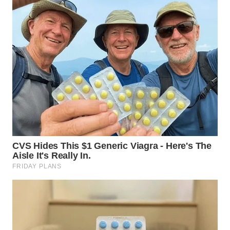
WN
MALUKU
WN
MALUT
WN
DAIRI
WN
DANAU
TOBA
WN
NIAS
WN
LANGKAT