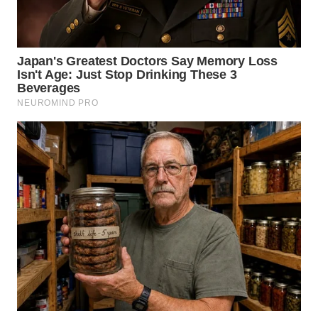
WN
TAPANULI
TENGAH
WN DELI
SERDANG
WN
TEBING
TINGGI
WN
PAKPAK
WN
KARAWANG
WN
BEKASI