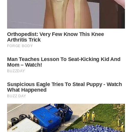
WN
NATUNA
WN
BINTAN
WN
MANDALIKA
WN
LIKUPANG
WN
LABUANBAJO
WN
BORNEO