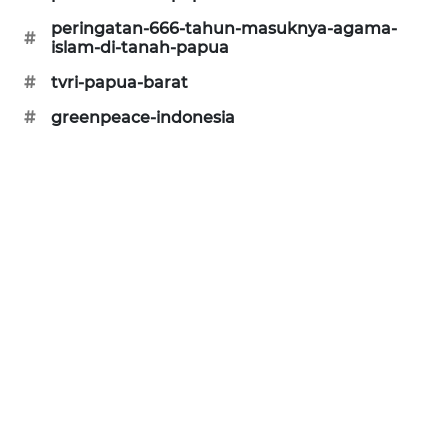
peringatan-666-tahun-masuknya-agama-
#
SIBARAGAS
islam-di-tanah-papua
NEWS
#
tvri-papua-barat
METRO
#
greenpeace-indonesia
SIANTAR
NEWS
METRO
MEDAN
NEWS
METRO
JAKARTA
NEWS
KRT
NEWS