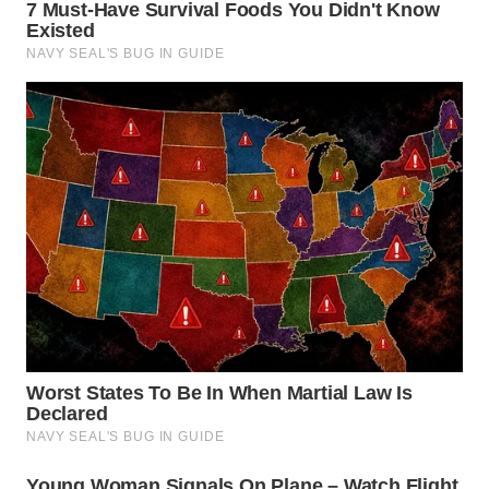
WN
BOGOR
WN
DEPOK
WN
TAPANULI
UTARA
WN
SAMOSIR
WN
PADANG
LAWAS