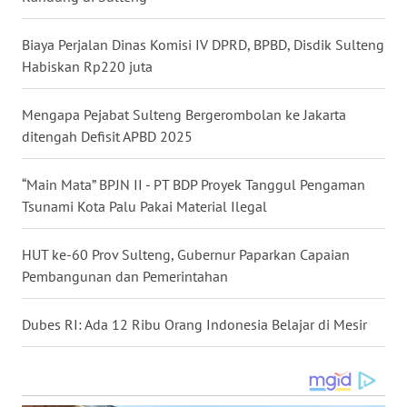
WN
Biaya Perjalan Dinas Komisi IV DPRD, BPBD, Disdik Sulteng
KALTARA
Habiskan Rp220 juta
WN
Mengapa Pejabat Sulteng Bergerombolan ke Jakarta
KALSEL
ditengah Defisit APBD 2025
WN
“Main Mata” BPJN II - PT BDP Proyek Tanggul Pengaman
KALTIM
Tsunami Kota Palu Pakai Material Ilegal
WN
HUT ke-60 Prov Sulteng, Gubernur Paparkan Capaian
SULSEL
Pembangunan dan Pemerintahan
WN
GORONTALO
Dubes RI: Ada 12 Ribu Orang Indonesia Belajar di Mesir
WN
SULUT