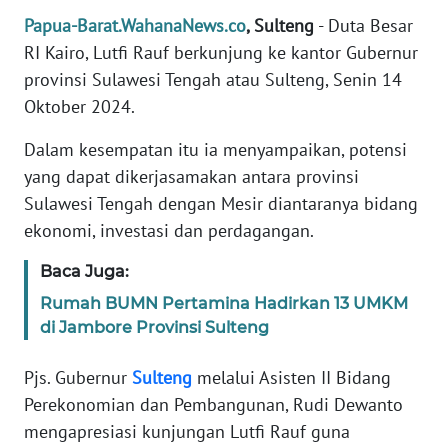
REDAKSI
Papua-Barat.WahanaNews.co
, Sulteng
- Duta Besar
RI Kairo, Lutfi Rauf berkunjung ke kantor Gubernur
KARIR
provinsi Sulawesi Tengah atau Sulteng, Senin 14
Oktober 2024.
DISCLAIMER
Dalam kesempatan itu ia menyampaikan, potensi
Wahana
yang dapat dikerjasamakan antara provinsi
News
Sulawesi Tengah dengan Mesir diantaranya bidang
Regional
ekonomi, investasi dan perdagangan.
WN
Baca Juga:
SUMUT
Rumah BUMN Pertamina Hadirkan 13 UMKM
di Jambore Provinsi Sulteng
WN
JAKARTA
Pjs. Gubernur
Sulteng
melalui Asisten II Bidang
Perekonomian dan Pembangunan, Rudi Dewanto
WN
JABAR
mengapresiasi kunjungan Lutfi Rauf guna