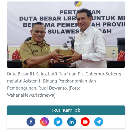
Informasi
INDEKS
BERITA
KONTAK
KAMI
INFO
IKLAN
Duta Besar RI Kairo, Lutfi Rauf dan Pjs. Gubernur Sulteng
melalui Asisten II Bidang Perekonomian dan
TENTANG
Pembangunan, Rudi Dewanto. (Foto:
KAMI
WahanaNews/Istimewa)
PEDOMAN
Ikuti Kami di:
MEDIA
SIBER