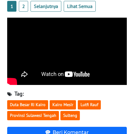
1
2
Selanjutnya
Lihat Semua
WN
BABEL
WN
SUMBAR
WN
SUMSEL
WN
BENGKULU
Tag:
WN
Duta Besar Ri Kairo
Kairo Mesir
Lutfi Rauf
LAMPUNG
Provinsi Sulawesi Tengah
Sulteng
WN
JATENG
Beri Komentar