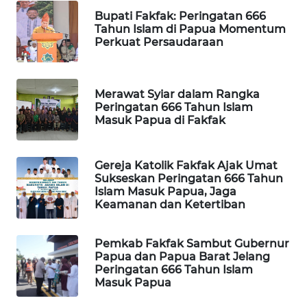
Bupati Fakfak: Peringatan 666
WAHANA
Tahun Islam di Papua Momentum
Perkuat Persaudaraan
SPORT
WAHANA
UMKM
Merawat Syiar dalam Rangka
Peringatan 666 Tahun Islam
Masuk Papua di Fakfak
WAHANA
SELEB
Gereja Katolik Fakfak Ajak Umat
Sukseskan Peringatan 666 Tahun
WAHANA
Islam Masuk Papua, Jaga
PERSONA
Keamanan dan Ketertiban
WAHANA
Pemkab Fakfak Sambut Gubernur
OTOMOTIF
Papua dan Papua Barat Jelang
Peringatan 666 Tahun Islam
WAHANA
Masuk Papua
HEALTH