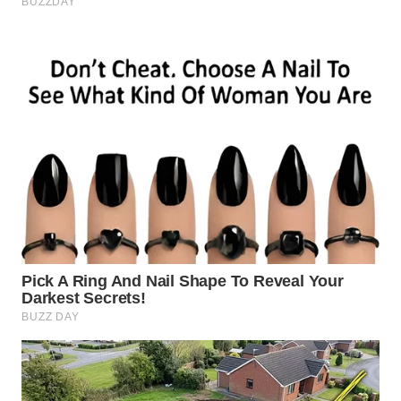
WN
INDRAMAYU
WN
KUNINGAN
WN
MAJALENGKA
WN
SUBANG
WN
SUKABUMI
WN
PURWAKARTA