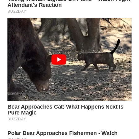
WN
SUMEDANG
WN
CIANJUR
WN
KEPULAUAN
SERIBU
WN
TANGERANG
WN
BINJAI
WN
CIREBON