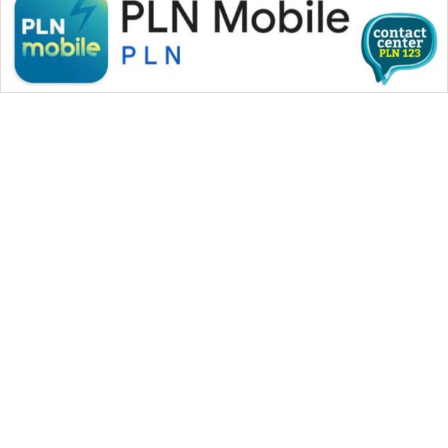
WAHANA MEDIA GROUP
|
|
|
WAHANA NEWS co
WAHANA TANI
WAHANA ADVOKAT
|
|
WAHANA INFRASTRUKTUR
WAHANA KONSUMEN
|
|
|
WAHANA LISTRIK
WAHANA TRAVEL
WAHANA TV
|
|
|
WAHANANEWS id
WAHANANEWS CO ID
WAHANANEWS NET
|
|
|
WAHANA SPORT ID
Wahana UMKM
Wahana Seleb