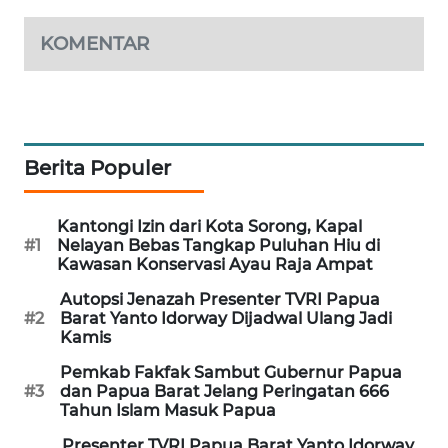
KOMENTAR
MAWAKA
ID
MARTABAT
NET
Berita Populer
PLN
WATCH
Kantongi Izin dari Kota Sorong, Kapal
#1
Nelayan Bebas Tangkap Puluhan Hiu di
Kawasan Konservasi Ayau Raja Ampat
MKLI
Autopsi Jenazah Presenter TVRI Papua
#2
Barat Yanto Idorway Dijadwal Ulang Jadi
LPKKI
Kamis
Pemkab Fakfak Sambut Gubernur Papua
LKKI
#3
dan Papua Barat Jelang Peringatan 666
Tahun Islam Masuk Papua
KOPEKLIN
Presenter TVRI Papua Barat Yanto Idorway