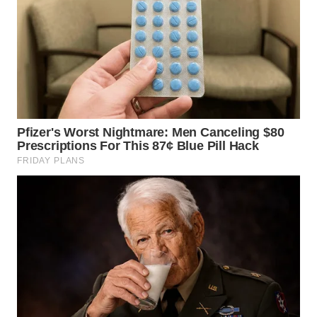
WN
TAPANULI
SELATAN
WN
TANJUNG
LESUNG
WN
KARO
WN
SIMALUNGUN
WN
LABUHANBATU