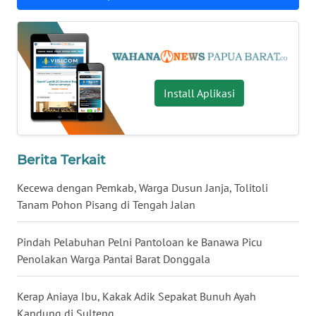
WN
NUSANTARA
WN
Install Aplikasi
JOGJA
WN
JATIM
Berita Terkait
WN
Kecewa dengan Pemkab, Warga Dusun Janja, Tolitoli
BALI
Tanam Pohon Pisang di Tengah Jalan
WN
Pindah Pelabuhan Pelni Pantoloan ke Banawa Picu
KALBAR
Penolakan Warga Pantai Barat Donggala
WN
Kerap Aniaya Ibu, Kakak Adik Sepakat Bunuh Ayah
KALTENG
Kandung di Sulteng