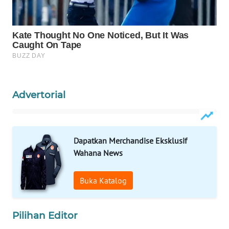
WAHANA
LISTRIK
WAHANA
TRAVEL
Advertorial
WAHANA
TV
WAHANANEWS
Dapatkan Merchandise Eksklusif
ID
Wahana News
WAHANANEWS
Buka Katalog
CO ID
WAHANANEWS
Pilihan Editor
NET