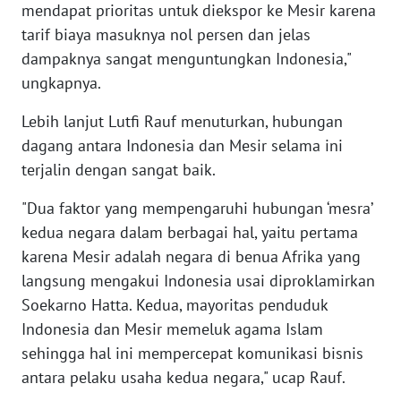
mendapat prioritas untuk diekspor ke Mesir karena
tarif biaya masuknya nol persen dan jelas
WN
dampaknya sangat menguntungkan Indonesia,"
SERAMBI
ungkapnya.
WN
Lebih lanjut Lutfi Rauf menuturkan, hubungan
JAMBI
dagang antara Indonesia dan Mesir selama ini
terjalin dengan sangat baik.
WN
SULTRA
"Dua faktor yang mempengaruhi hubungan ‘mesra’
kedua negara dalam berbagai hal, yaitu pertama
WN
karena Mesir adalah negara di benua Afrika yang
NTB
langsung mengakui Indonesia usai diproklamirkan
Soekarno Hatta. Kedua, mayoritas penduduk
WN
Indonesia dan Mesir memeluk agama Islam
SULTENG
sehingga hal ini mempercepat komunikasi bisnis
antara pelaku usaha kedua negara," ucap Rauf.
WN
SULBAR