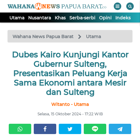
Utama
Nusantara
Khas
Serba-serbi
Opini
Indeks
WAHANA
Tutup
TV
Wahana News Papua Barat
Utama
UTAMA
Dubes Kairo Kunjungi Kantor
Gubernur Sulteng,
NUSANTARA
Presentasikan Peluang Kerja
Sama Ekonomi antara Mesir
KHAS
dan Sulteng
Witanto - Utama
SERBA-
SERBI
Selasa, 15 Oktober 2024 - 17:22 WIB
OPINI