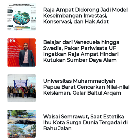
Raja Ampat Didorong Jadi Model
WAHANA
Keseimbangan Investasi,
DESA
Konservasi, dan Hak Adat
WISATA
LAPAK
Belajar dari Venezuela hingga
WAHANA
Swedia, Pakar Pariwisata UF
Ingatkan Raja Ampat Hindari
Kutukan Sumber Daya Alam
Wahana
Network
Universitas Muhammadiyah
KONSUMEN
Papua Barat Gencarkan Nilai-nilai
Keislaman, Gelar Baitul Arqam
LISTRIK
MASYARAKAT
KELISTRIKAN
Waisai Semrawut, Saat Estetika
Ibu Kota Surga Dunia Tergadai di
Bahu Jalan
WALINKI
ID