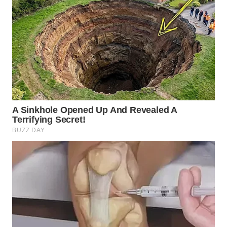
WN
PRIANGAN
TIMUR
WN
SEMARANG
WN
SOLO
WN
BOROBUDUR
WN
MADURA
WN
SURABAYA