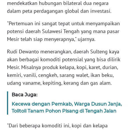
mendekatkan hubungan bilateral dua negara
WN
dalam peta perdagangan global dan investasi.
BANTEN
"Pertemuan ini sangat tepat untuk menyampaikan
potensi daerah Sulawesi Tengah yang mana pasar
WN
NTT
Mesir telah siap menyerapnya," ujarnya.
Rudi Dewanto menerangkan, daerah Sulteng kaya
WN
KEPRI
akan berbagai komoditi potensial yang bisa dilirik
Mesir. Misalnya produk kelapa, kopi, karet, durian,
WN
kemiri, vanili, cengkeh, sarang walet, ikan beku,
PAPUA
udang vaname, kepiting, kerang dan gas alam.
Baca Juga:
WN
PAPUA
Kecewa dengan Pemkab, Warga Dusun Janja,
BARAT
Tolitoli Tanam Pohon Pisang di Tengah Jalan
WN
"Dari beberapa komoditi ini, kopi dan kelapa
RIAU