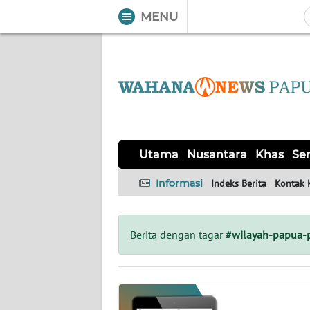
MENU
WAHANA
Tutup
TV
UTAMA
NUSANTARA
Utama
Nusantara
Khas
Ser
KHAS
Informasi
Indeks Berita
Kontak 
SERBA-
SERBI
Berita dengan tagar
#wilayah-papua-
OPINI
Informasi