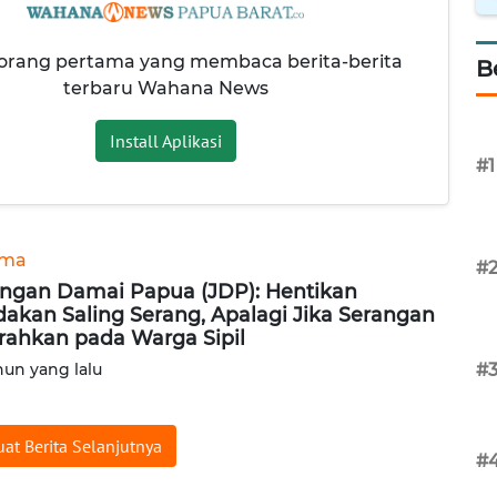
 orang pertama yang membaca berita-berita
B
terbaru Wahana News
Install Aplikasi
#1
ama
#
ingan Damai Papua (JDP): Hentikan
dakan Saling Serang, Apalagi Jika Serangan
rahkan pada Warga Sipil
hun yang lalu
#
at Berita Selanjutnya
#