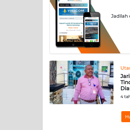
INDEKS
Jadilah
BERITA
KONTAK
KAMI
INFO
IKLAN
Ut
Jar
TENTANG
Tin
KAMI
Dia
4 ta
PEDOMAN
MEDIA
SIBER
Mu
REDAKSI