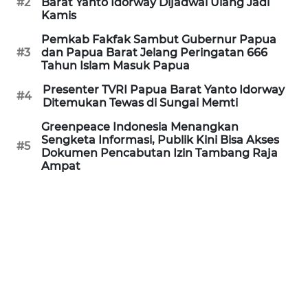
#2
Barat Yanto Idorway Dijadwal Ulang Jadi
REDAKSI
Kamis
Pemkab Fakfak Sambut Gubernur Papua
KARIR
#3
dan Papua Barat Jelang Peringatan 666
Tahun Islam Masuk Papua
DISCLAIMER
Presenter TVRI Papua Barat Yanto Idorway
#4
Ditemukan Tewas di Sungai Memti
Wahana
Greenpeace Indonesia Menangkan
News
Sengketa Informasi, Publik Kini Bisa Akses
Regional
#5
Dokumen Pencabutan Izin Tambang Raja
Ampat
WN
SUMUT
WN
JAKARTA
WN
JABAR