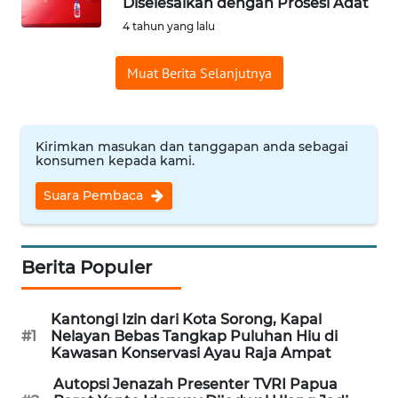
Diselesaikan dengan Prosesi Adat
Informasi
4 tahun yang lalu
INDEKS
Muat Berita Selanjutnya
BERITA
KONTAK
KAMI
Kirimkan masukan dan tanggapan anda sebagai
konsumen kepada kami.
INFO
Suara Pembaca
IKLAN
TENTANG
Berita Populer
KAMI
Kantongi Izin dari Kota Sorong, Kapal
PEDOMAN
#1
Nelayan Bebas Tangkap Puluhan Hiu di
MEDIA
Kawasan Konservasi Ayau Raja Ampat
SIBER
Autopsi Jenazah Presenter TVRI Papua