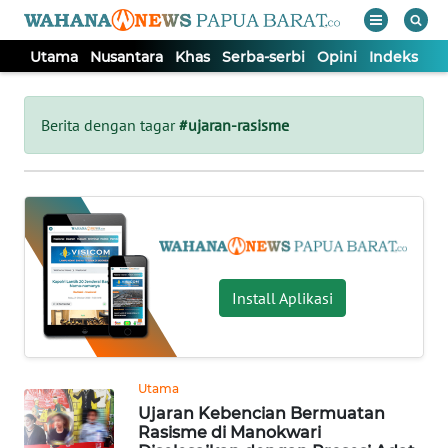
Utama
Nusantara
Khas
Serba-serbi
Opini
Indeks
WAHANA
Tutup
TV
Berita dengan tagar
#ujaran-rasisme
UTAMA
NUSANTARA
KHAS
Install Aplikasi
SERBA-
SERBI
Utama
Ujaran Kebencian Bermuatan
OPINI
Rasisme di Manokwari