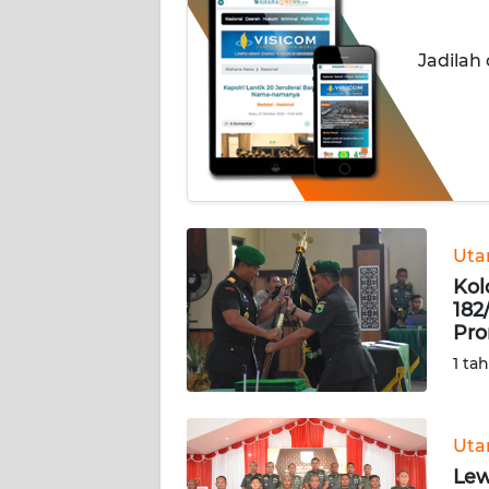
INDEKS
Jadilah
BERITA
KONTAK
KAMI
INFO
IKLAN
Ut
Kol
TENTANG
182
KAMI
Pro
1 ta
PEDOMAN
MEDIA
SIBER
Ut
REDAKSI
Lew