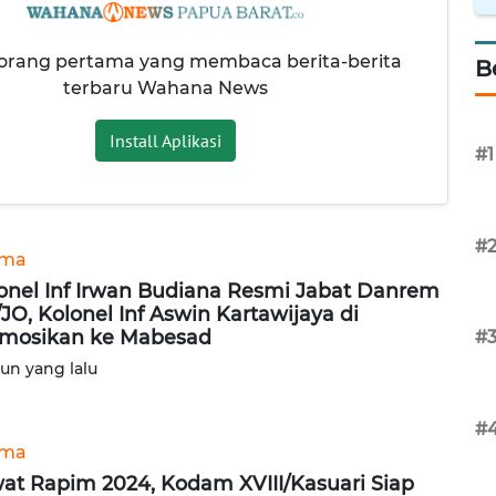
 orang pertama yang membaca berita-berita
B
terbaru Wahana News
Install Aplikasi
#1
#
ama
onel Inf Irwan Budiana Resmi Jabat Danrem
/JO, Kolonel Inf Aswin Kartawijaya di
mosikan ke Mabesad
#
hun yang lalu
#
ama
at Rapim 2024, Kodam XVIII/Kasuari Siap