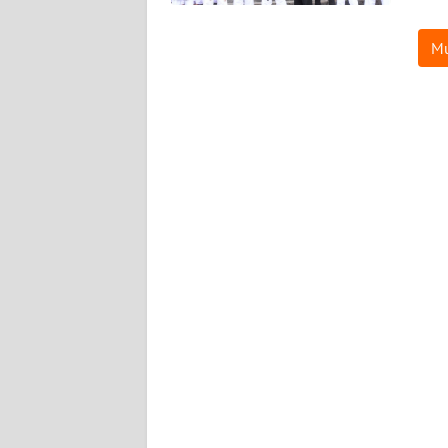
WN
KALTARA
Mu
WN
KALSEL
WN
KALTIM
WN
SULSEL
WN
GORONTALO
WN
SULUT