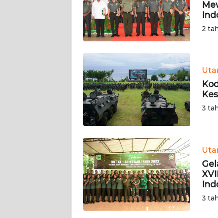
Mew
Ind
KARIR
2 ta
DISCLAIMER
Wahana
Ut
News
Kod
Regional
Kes
3 ta
WN
SUMUT
Ut
WN
JAKARTA
Gel
XVI
Ind
WN
JABAR
3 ta