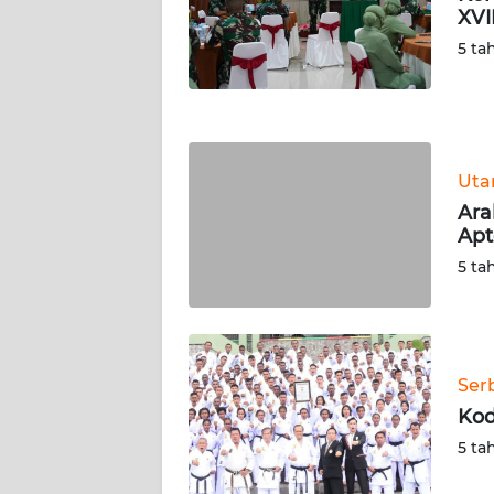
XVI
WN
NUSANTARA
5 ta
WN
JOGJA
Ut
WN
JATIM
Ara
Apt
WN
5 ta
BALI
WN
KALBAR
Ser
Kod
WN
5 ta
KALTENG