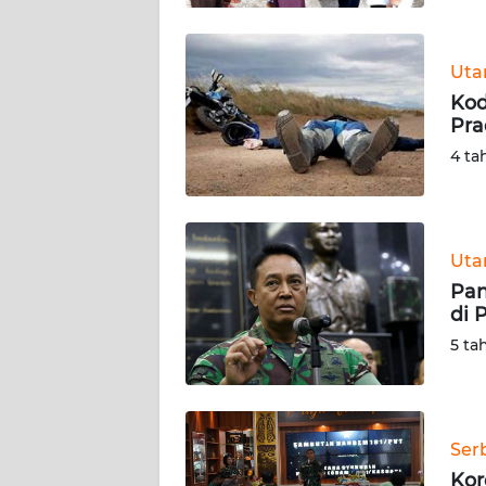
WN
BABEL
Ut
Kod
WN
Pra
SUMBAR
4 ta
WN
SUMSEL
Ut
WN
BENGKULU
Pan
di 
WN
5 ta
LAMPUNG
WN
JATENG
Ser
Kor