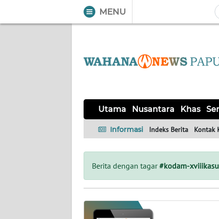
MENU
WAHANA
Tutup
TV
UTAMA
NUSANTARA
Utama
Nusantara
Khas
Ser
KHAS
Informasi
Indeks Berita
Kontak 
SERBA-
SERBI
Berita dengan tagar
#kodam-xviiikasu
OPINI
Informasi