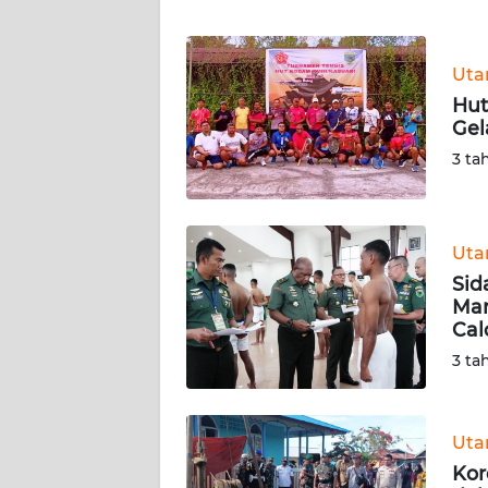
WN
BANTEN
Ut
WN
Hut
NTT
Gel
3 ta
WN
KEPRI
WN
Ut
PAPUA
Sid
Man
Cal
WN
PAPUA
3 ta
BARAT
WN
Ut
RIAU
Kor