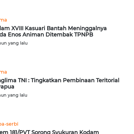
ama
am XVIII Kasuari Bantah Meninggalnya
da Enos Animan Ditembak TPNPB
hun yang lalu
ama
glima TNI : Tingkatkan Pembinaan Teritorial
Papua
hun yang lalu
ba-serbi
em 181/PVT Sorong Syukuran Kodam