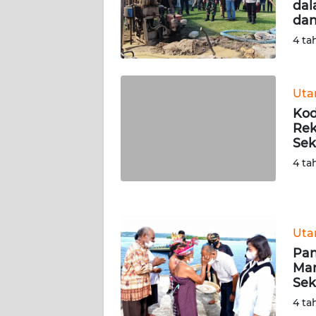
dal
WN
dan
SERAMBI
4 ta
WN
JAMBI
Ut
Kod
WN
Rek
SULTRA
Se
4 ta
WN
NTB
WN
Ut
SULTENG
Pan
Man
WN
Sek
SULBAR
4 ta