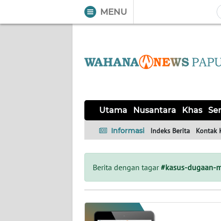
MENU
WAHANA
Tutup
TV
UTAMA
NUSANTARA
Utama
Nusantara
Khas
Ser
KHAS
Informasi
Indeks Berita
Kontak 
SERBA-
SERBI
Berita dengan tagar
#kasus-dugaan-m
OPINI
Informasi