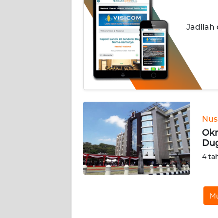
INDEKS
Jadilah
BERITA
KONTAK
KAMI
INFO
IKLAN
Nus
TENTANG
Okn
KAMI
Dug
4 ta
PEDOMAN
MEDIA
SIBER
Mu
REDAKSI