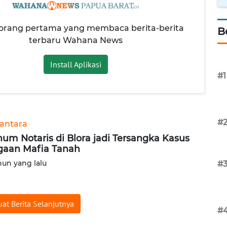
 orang pertama yang membaca berita-berita
B
terbaru Wahana News
Install Aplikasi
#1
#
antara
um Notaris di Blora jadi Tersangka Kasus
aan Mafia Tanah
hun yang lalu
#
at Berita Selanjutnya
#