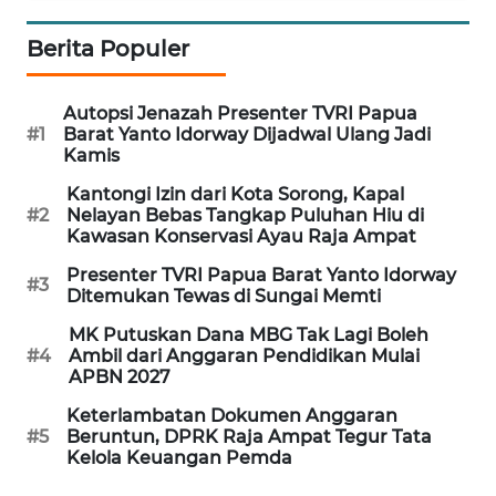
REDAKSI
Berita Populer
KARIR
Autopsi Jenazah Presenter TVRI Papua
DISCLAIMER
#1
Barat Yanto Idorway Dijadwal Ulang Jadi
Kamis
Wahana
Kantongi Izin dari Kota Sorong, Kapal
News
#2
Nelayan Bebas Tangkap Puluhan Hiu di
Regional
Kawasan Konservasi Ayau Raja Ampat
Presenter TVRI Papua Barat Yanto Idorway
#3
WN
Ditemukan Tewas di Sungai Memti
SUMUT
MK Putuskan Dana MBG Tak Lagi Boleh
#4
Ambil dari Anggaran Pendidikan Mulai
WN
APBN 2027
JAKARTA
Keterlambatan Dokumen Anggaran
#5
Beruntun, DPRK Raja Ampat Tegur Tata
WN
Kelola Keuangan Pemda
JABAR