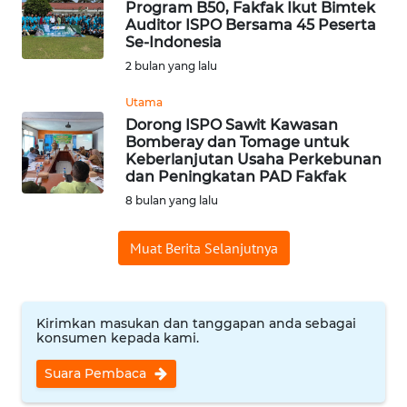
Program B50, Fakfak Ikut Bimtek
Informasi
Auditor ISPO Bersama 45 Peserta
Se-Indonesia
INDEKS
2 bulan yang lalu
BERITA
Utama
Dorong ISPO Sawit Kawasan
KONTAK
Bomberay dan Tomage untuk
KAMI
Keberlanjutan Usaha Perkebunan
dan Peningkatan PAD Fakfak
INFO
8 bulan yang lalu
IKLAN
Muat Berita Selanjutnya
TENTANG
KAMI
Kirimkan masukan dan tanggapan anda sebagai
PEDOMAN
konsumen kepada kami.
MEDIA
SIBER
Suara Pembaca