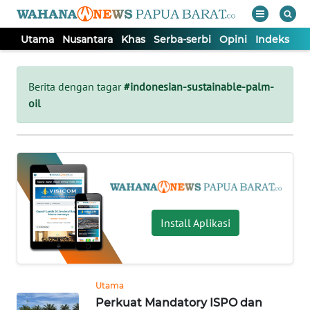
Utama
Nusantara
Khas
Serba-serbi
Opini
Indeks
WAHANA
Tutup
TV
Berita dengan tagar
#indonesian-sustainable-palm-
oil
UTAMA
NUSANTARA
KHAS
Install Aplikasi
SERBA-
SERBI
Utama
OPINI
Perkuat Mandatory ISPO dan