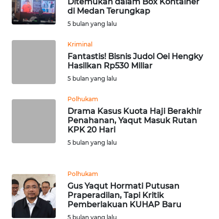
Ditemukan dalam Box Kontainer
di Medan Terungkap
5 bulan yang lalu
WN
BOGOR
Kriminal
Fantastis! Bisnis Judol Oei Hengky
WN
Hasilkan Rp530 Miliar
DEPOK
5 bulan yang lalu
WN
Polhukam
TAPANULI
Drama Kasus Kuota Haji Berakhir
UTARA
Penahanan, Yaqut Masuk Rutan
KPK 20 Hari
5 bulan yang lalu
WN
SAMOSIR
Polhukam
WN
Gus Yaqut Hormati Putusan
PADANG
Praperadilan, Tapi Kritik
LAWAS
Pemberlakuan KUHAP Baru
5 bulan yang lalu