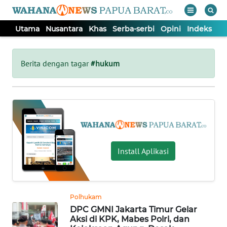
Utama
Nusantara
Khas
Serba-serbi
Opini
Indeks
WAHANA
Tutup
TV
Berita dengan tagar
#hukum
UTAMA
NUSANTARA
KHAS
Install Aplikasi
SERBA-
SERBI
Polhukam
DPC GMNI Jakarta Timur Gelar
OPINI
Aksi di KPK, Mabes Polri, dan