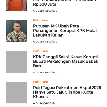
Rp 300 Juta
WN
4 bulan yang lalu
NUSANTARA
Polhukam
Putusan MK Ubah Peta
WN
Penanganan Korupsi, KPK Mulai
JOGJA
Lakukan Kajian
4 bulan yang lalu
WN
JATIM
Polhukam
KPK Panggil Saksi, Kasus Korupsi
Bupati Pekalongan Masuk Babak
WN
Baru
BALI
4 bulan yang lalu
WN
Polhukam
KALBAR
Polri Tegas: Rekrutmen Akpol 2026
Hanya Satu Jalur, Tanpa Kuota
Khusus
WN
KALTENG
4 bulan yang lalu