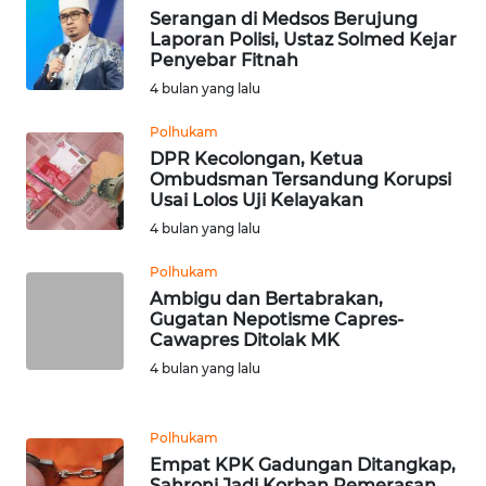
Serangan di Medsos Berujung
Laporan Polisi, Ustaz Solmed Kejar
WN
Penyebar Fitnah
BABEL
4 bulan yang lalu
WN
Polhukam
SUMBAR
DPR Kecolongan, Ketua
Ombudsman Tersandung Korupsi
Usai Lolos Uji Kelayakan
WN
4 bulan yang lalu
SUMSEL
Polhukam
WN
Ambigu dan Bertabrakan,
BENGKULU
Gugatan Nepotisme Capres-
Cawapres Ditolak MK
4 bulan yang lalu
WN
LAMPUNG
Polhukam
WN
Empat KPK Gadungan Ditangkap,
JATENG
Sahroni Jadi Korban Pemerasan