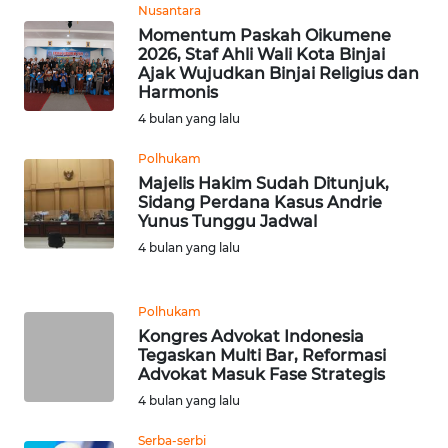
Nusantara
Momentum Paskah Oikumene
WN
2026, Staf Ahli Wali Kota Binjai
SERAMBI
Ajak Wujudkan Binjai Religius dan
Harmonis
4 bulan yang lalu
WN
JAMBI
Polhukam
Majelis Hakim Sudah Ditunjuk,
WN
Sidang Perdana Kasus Andrie
SULTRA
Yunus Tunggu Jadwal
4 bulan yang lalu
WN
NTB
Polhukam
Kongres Advokat Indonesia
WN
Tegaskan Multi Bar, Reformasi
SULTENG
Advokat Masuk Fase Strategis
4 bulan yang lalu
WN
SULBAR
Serba-serbi