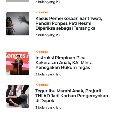
3 bulan yang lalu
WN
Kriminal
BANTEN
Kasus Pemerkosaan Santriwati,
Pendiri Ponpes Pati Resmi
WN
Diperiksa sebagai Tersangka
NTT
3 bulan yang lalu
WN
KEPRI
Kriminal
Instruksi Pimpinan Picu
Kekerasan Anak, KAI Minta
WN
Penegakan Hukum Tegas
PAPUA
3 bulan yang lalu
WN
Kriminal
PAPUA
Tegur Ibu Marahi Anak, Prajurit
BARAT
TNI AD Jadi Korban Pengeroyokan
di Depok
3 bulan yang lalu
WN
RIAU