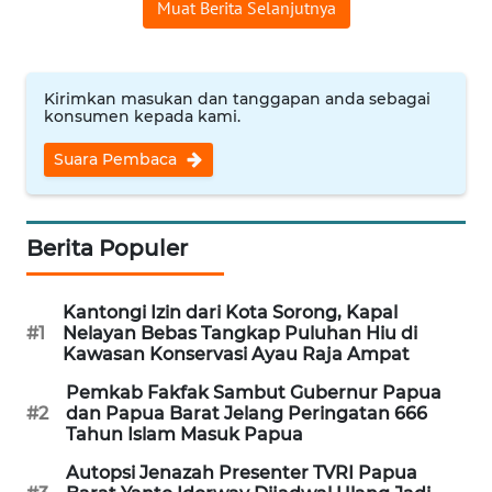
Muat Berita Selanjutnya
WN
INDRAMAYU
Kirimkan masukan dan tanggapan anda sebagai
konsumen kepada kami.
WN
KUNINGAN
Suara Pembaca
WN
MAJALENGKA
Berita Populer
WN
SUBANG
Kantongi Izin dari Kota Sorong, Kapal
#1
Nelayan Bebas Tangkap Puluhan Hiu di
Kawasan Konservasi Ayau Raja Ampat
WN
SUKABUMI
Pemkab Fakfak Sambut Gubernur Papua
#2
dan Papua Barat Jelang Peringatan 666
Tahun Islam Masuk Papua
WN
PURWAKARTA
Autopsi Jenazah Presenter TVRI Papua