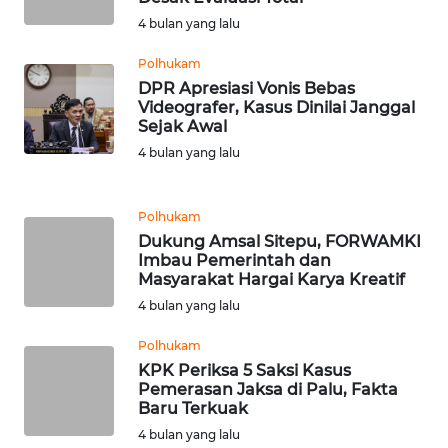
4 bulan yang lalu
WN
Polhukam
TAPANULI
DPR Apresiasi Vonis Bebas
SELATAN
Videografer, Kasus Dinilai Janggal
Sejak Awal
WN
4 bulan yang lalu
TANJUNG
LESUNG
Polhukam
WN
Dukung Amsal Sitepu, FORWAMKI
Imbau Pemerintah dan
KARO
Masyarakat Hargai Karya Kreatif
4 bulan yang lalu
WN
SIMALUNGUN
Polhukam
KPK Periksa 5 Saksi Kasus
WN
Pemerasan Jaksa di Palu, Fakta
Baru Terkuak
LABUHANBATU
4 bulan yang lalu