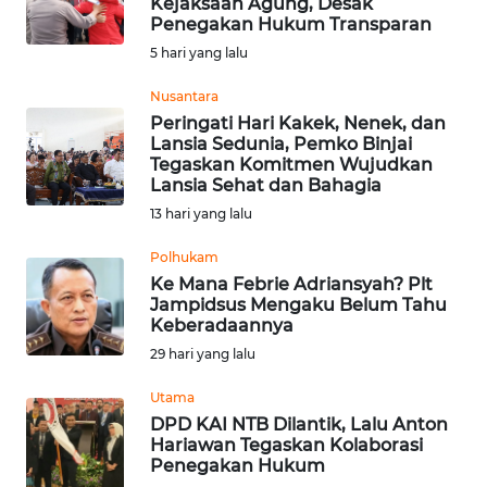
Kejaksaan Agung, Desak
Penegakan Hukum Transparan
Informasi
5 hari yang lalu
INDEKS
BERITA
Nusantara
Peringati Hari Kakek, Nenek, dan
Lansia Sedunia, Pemko Binjai
KONTAK
Tegaskan Komitmen Wujudkan
KAMI
Lansia Sehat dan Bahagia
13 hari yang lalu
INFO
IKLAN
Polhukam
Ke Mana Febrie Adriansyah? Plt
Jampidsus Mengaku Belum Tahu
TENTANG
Keberadaannya
KAMI
29 hari yang lalu
PEDOMAN
Utama
MEDIA
DPD KAI NTB Dilantik, Lalu Anton
SIBER
Hariawan Tegaskan Kolaborasi
Penegakan Hukum