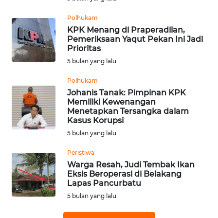
WN
SUMEDANG
Polhukam
KPK Menang di Praperadilan,
Pemeriksaan Yaqut Pekan Ini Jadi
WN
Prioritas
CIANJUR
5 bulan yang lalu
WN
Polhukam
KEPULAUAN
Johanis Tanak: Pimpinan KPK
SERIBU
Memiliki Kewenangan
Menetapkan Tersangka dalam
Kasus Korupsi
WN
5 bulan yang lalu
TANGERANG
Peristiwa
WN
Warga Resah, Judi Tembak Ikan
BINJAI
Eksis Beroperasi di Belakang
Lapas Pancurbatu
5 bulan yang lalu
WN
CIREBON