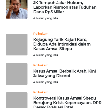
JK Tempuh Jalur Hukum,
Laporkan Rismon atas Tuduhan
WN
Dana Rp5 Miliar
MALUKU
4 bulan yang lalu
WN
MALUT
Polhukam
Kejagung Tarik Kajari Karo,
WN
Diduga Ada Intimidasi dalam
Kasus Amsal Sitepu
DAIRI
4 bulan yang lalu
WN
Polhukam
DANAU
Kasus Amsal Berbalik Arah, Kini
TOBA
Jaksa yang Disorot
4 bulan yang lalu
WN
NIAS
Polhukam
Kontroversi Kasus Amsal Sitepu
WN
Berujung Krisis Kepercayaan, DPR
Desak Evaluasi Total
LANGKAT