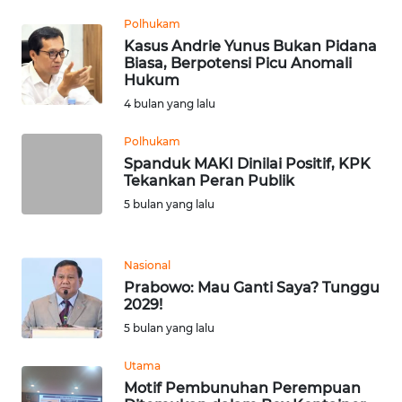
WN
Polhukam
TAPANULI
Kasus Andrie Yunus Bukan Pidana
TENGAH
Biasa, Berpotensi Picu Anomali
Hukum
WN DELI
4 bulan yang lalu
SERDANG
Polhukam
Spanduk MAKI Dinilai Positif, KPK
WN
Tekankan Peran Publik
TEBING
TINGGI
5 bulan yang lalu
WN
Nasional
PAKPAK
Prabowo: Mau Ganti Saya? Tunggu
2029!
WN
5 bulan yang lalu
KARAWANG
Utama
WN
Motif Pembunuhan Perempuan
BEKASI