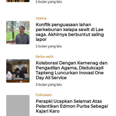
2 bulan yang lalu
REDAKSI
KARIR
Utama
Konflik penguasaan lahan
perkebunan kelapa sawit di Lae
DISCLAIMER
saga. Akhirnya berbuntut saling
lapor
Wahana
2 bulan yang lalu
News
Regional
Serba-serbi
Kolaborasi Dengan Kemenag dan
WN
Pengadilan Agama, Disdukcapil
SUMUT
Tapteng Luncurkan Inovasi One
Day All Service
3 bulan yang lalu
WN
JAKARTA
Polhukam
Perapki Ucapkan Selamat Atas
WN
Pelantikan Edmon Purba Sebagai
JABAR
Kajari Karo