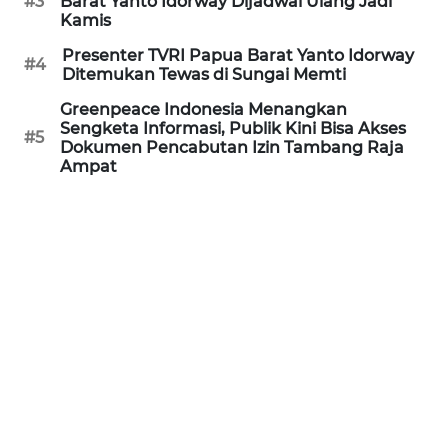
#3
Barat Yanto Idorway Dijadwal Ulang Jadi
Kamis
WN
PRIANGAN
Presenter TVRI Papua Barat Yanto Idorway
#4
TIMUR
Ditemukan Tewas di Sungai Memti
Greenpeace Indonesia Menangkan
WN
Sengketa Informasi, Publik Kini Bisa Akses
#5
SEMARANG
Dokumen Pencabutan Izin Tambang Raja
Ampat
WN
SOLO
WN
BOROBUDUR
WN
MADURA
WN
SURABAYA