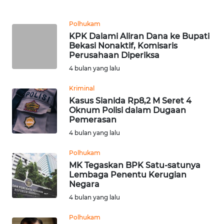
WN
Polhukam
KALTARA
KPK Dalami Aliran Dana ke Bupati
Bekasi Nonaktif, Komisaris
Perusahaan Diperiksa
WN
KALSEL
4 bulan yang lalu
Kriminal
WN
Kasus Sianida Rp8,2 M Seret 4
KALTIM
Oknum Polisi dalam Dugaan
Pemerasan
WN
4 bulan yang lalu
SULSEL
Polhukam
MK Tegaskan BPK Satu-satunya
WN
Lembaga Penentu Kerugian
GORONTALO
Negara
4 bulan yang lalu
WN
SULUT
Polhukam