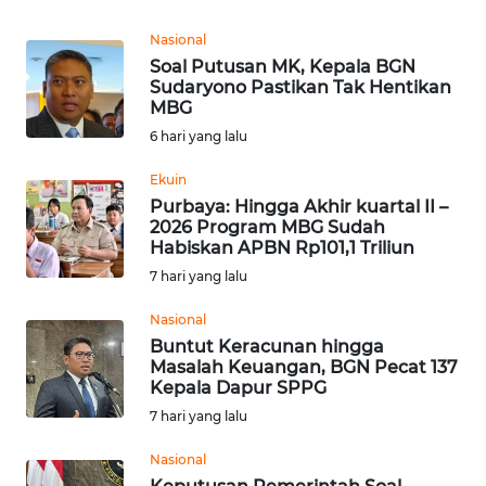
REDAKSI
Nasional
Soal Putusan MK, Kepala BGN
KARIR
Sudaryono Pastikan Tak Hentikan
MBG
DISCLAIMER
6 hari yang lalu
Ekuin
Wahana
News
Purbaya: Hingga Akhir kuartal II –
Regional
2026 Program MBG Sudah
Habiskan APBN Rp101,1 Triliun
7 hari yang lalu
WN
SUMUT
Nasional
Buntut Keracunan hingga
WN
Masalah Keuangan, BGN Pecat 137
JAKARTA
Kepala Dapur SPPG
7 hari yang lalu
WN
Nasional
JABAR