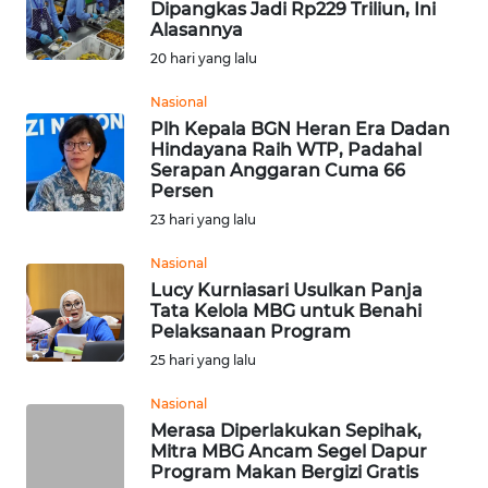
Dipangkas Jadi Rp229 Triliun, Ini
Alasannya
WN
20 hari yang lalu
KALTARA
Nasional
WN
Plh Kepala BGN Heran Era Dadan
KALSEL
Hindayana Raih WTP, Padahal
Serapan Anggaran Cuma 66
Persen
WN
23 hari yang lalu
KALTIM
Nasional
WN
Lucy Kurniasari Usulkan Panja
SULSEL
Tata Kelola MBG untuk Benahi
Pelaksanaan Program
25 hari yang lalu
WN
GORONTALO
Nasional
Merasa Diperlakukan Sepihak,
WN
Mitra MBG Ancam Segel Dapur
SULUT
Program Makan Bergizi Gratis