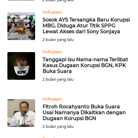
Polhukam
WN
Sosok AYS Tersangka Baru Korupsi
BOGOR
MBG, Diduga Atur Titik SPPG
Lewat Akses dari Sony Sonjaya
WN
2 bulan yang lalu
DEPOK
Polhukam
Tanggapi Isu Nama-nama Terlibat
WN
Kasus Dugaan Korupsi BGN, KPK
TAPANULI
Buka Suara
UTARA
2 bulan yang lalu
WN
SAMOSIR
Polhukam
Fitroh Rocahyanto Buka Suara
Usai Namanya Dikaitkan dengan
WN
Dugaan Korupsi BGN
PADANG
LAWAS
2 bulan yang lalu