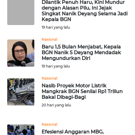
Dilantik Penuh Haru, Kini Mundur
dengan Alasan Pilu, Ini Jejak
WN
Singkat Nanik Deyang Selama Jadi
NUSANTARA
Kepala BGN
19 hari yang lalu
WN
Nasional
JOGJA
Baru 1,5 Bulan Menjabat, Kepala
BGN Nanik S Deyang Mendadak
WN
Mengundurkan Diri
JATIM
19 hari yang lalu
Nasional
WN
Nasib Proyek Motor Listrik
BALI
Mangkrak BGN Senilai Rp1 Triliun
Bakal Dibagi-Bagi
WN
20 hari yang lalu
KALBAR
WN
Nasional
KALTENG
Efesiensi Anggaran MBG,