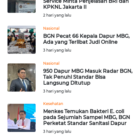
Service Minta Penjelasan BRI dan
KPKNL Jakarta II
Informasi
2 hari yang lalu
INDEKS
BERITA
Nasional
BGN Pecat 66 Kepala Dapur MBG,
Ada yang Terlibat Judi Online
KONTAK
3 hari yang lalu
KAMI
Nasional
INFO
950 Dapur MBG Masuk Radar BGN,
IKLAN
Tak Penuhi Standar Bisa
Langsung Ditutup
TENTANG
3 hari yang lalu
KAMI
Kesehatan
Menkes Temukan Bakteri E. coli
PEDOMAN
pada Sejumlah Sampel MBG, BGN
MEDIA
Perketat Standar Sanitasi Dapur
SIBER
3 hari yang lalu