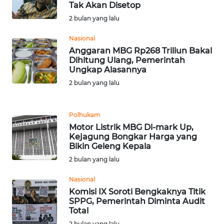
Tak Akan Disetop
WN
TAPANULI
2 bulan yang lalu
TENGAH
Nasional
Anggaran MBG Rp268 Triliun Bakal
WN DELI
Dihitung Ulang, Pemerintah
SERDANG
Ungkap Alasannya
2 bulan yang lalu
WN
TEBING
TINGGI
Polhukam
Motor Listrik MBG Di-mark Up,
Kejagung Bongkar Harga yang
WN
Bikin Geleng Kepala
PAKPAK
2 bulan yang lalu
WN
Nasional
KARAWANG
Komisi IX Soroti Bengkaknya Titik
SPPG, Pemerintah Diminta Audit
Total
WN
BEKASI
2 bulan yang lalu