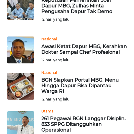
Keputusan Pemerintah Soal
Dapur MBG, Zulhas Minta
WN
Pengusaha Dapur Tak Demo
BANTEN
12 hari yang lalu
WN
NTT
Nasional
Awasi Ketat Dapur MBG, Kerahkan
Dokter Sampai Chef Profesional
WN
KEPRI
12 hari yang lalu
Nasional
WN
BGN Siapkan Portal MBG, Menu
PAPUA
Hingga Dapur Bisa Dipantau
Warga RI
WN
12 hari yang lalu
PAPUA
BARAT
Utama
261 Pegawai BGN Langgar Disiplin,
833 SPPG Ditangguhkan
WN
Operasional
RIAU