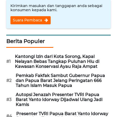
Kirimkan masukan dan tanggapan anda sebagai
WN
konsumen kepada kami.
INDRAMAYU
Suara Pembaca
WN
KUNINGAN
Berita Populer
WN
MAJALENGKA
Kantongi Izin dari Kota Sorong, Kapal
#1
Nelayan Bebas Tangkap Puluhan Hiu di
Kawasan Konservasi Ayau Raja Ampat
WN
SUBANG
Pemkab Fakfak Sambut Gubernur Papua
#2
dan Papua Barat Jelang Peringatan 666
Tahun Islam Masuk Papua
WN
SUKABUMI
Autopsi Jenazah Presenter TVRI Papua
#3
Barat Yanto Idorway Dijadwal Ulang Jadi
Kamis
WN
PURWAKARTA
Presenter TVRI Papua Barat Yanto Idorway
#4