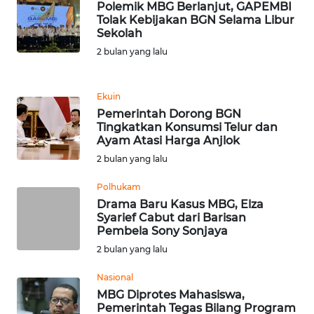
Polemik MBG Berlanjut, GAPEMBI
Tolak Kebijakan BGN Selama Libur
Sekolah
WN
TAPANULI
2 bulan yang lalu
SELATAN
Ekuin
WN
Pemerintah Dorong BGN
TANJUNG
Tingkatkan Konsumsi Telur dan
LESUNG
Ayam Atasi Harga Anjlok
2 bulan yang lalu
WN
KARO
Polhukam
Drama Baru Kasus MBG, Elza
Syarief Cabut dari Barisan
WN
Pembela Sony Sonjaya
SIMALUNGUN
2 bulan yang lalu
WN
Nasional
LABUHANBATU
MBG Diprotes Mahasiswa,
Pemerintah Tegas Bilang Program