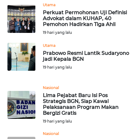
Utama
Perkuat Permohonan Uji Definisi
WN
Advokat dalam KUHAP, 40
BABEL
Pemohon Hadirkan Tiga Ahli
19 hari yang lalu
WN
SUMBAR
Utama
Prabowo Resmi Lantik Sudaryono
jadi Kepala BGN
WN
SUMSEL
19 hari yang lalu
WN
Nasional
BENGKULU
Lima Pejabat Baru Isi Pos
Strategis BGN, Siap Kawal
WN
Pelaksanaan Program Makan
LAMPUNG
Bergizi Gratis
19 hari yang lalu
WN
Nasional
JATENG