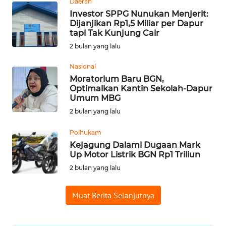
Daerah
WN
Investor SPPG Nunukan Menjerit:
SUMEDANG
Dijanjikan Rp1,5 Miliar per Dapur
tapi Tak Kunjung Cair
WN
2 bulan yang lalu
CIANJUR
Nasional
Moratorium Baru BGN,
WN
Optimalkan Kantin Sekolah-Dapur
KEPULAUAN
Umum MBG
SERIBU
2 bulan yang lalu
WN
Polhukam
TANGERANG
Kejagung Dalami Dugaan Mark
Up Motor Listrik BGN Rp1 Triliun
WN
2 bulan yang lalu
BINJAI
Muat Berita Selanjutnya
WN
CIREBON