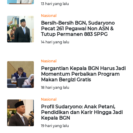
13 hari yang lalu
WN
Nasional
SERAMBI
Bersih-Bersih BGN, Sudaryono
Pecat 261 Pegawai Non ASN &
Tutup Permanen 883 SPPG
WN
14 hari yang lalu
JAMBI
WN
Nasional
SULTRA
Pergantian Kepala BGN Harus Jadi
Momentum Perbaikan Program
Makan Bergizi Gratis
WN
NTB
18 hari yang lalu
Nasional
WN
Profil Sudaryono: Anak Petani,
SULTENG
Pendidikan dan Karir Hingga Jadi
Kepala BGN
WN
19 hari yang lalu
SULBAR