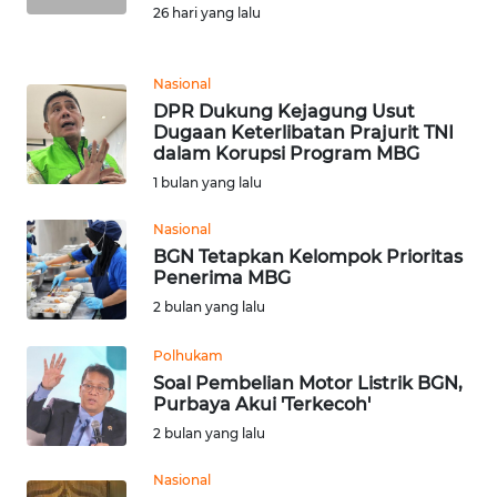
26 hari yang lalu
WN
MALUKU
Nasional
DPR Dukung Kejagung Usut
WN
Dugaan Keterlibatan Prajurit TNI
MALUT
dalam Korupsi Program MBG
1 bulan yang lalu
WN
DAIRI
Nasional
BGN Tetapkan Kelompok Prioritas
Penerima MBG
WN
DANAU
2 bulan yang lalu
TOBA
Polhukam
Soal Pembelian Motor Listrik BGN,
WN
Purbaya Akui 'Terkecoh'
NIAS
2 bulan yang lalu
WN
Nasional
LANGKAT