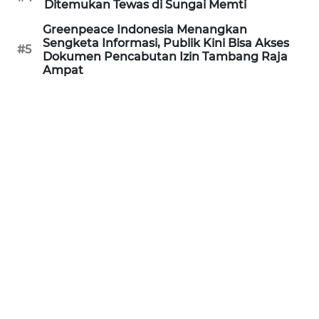
Ditemukan Tewas di Sungai Memti
WN
Greenpeace Indonesia Menangkan
PRIANGAN
Sengketa Informasi, Publik Kini Bisa Akses
#5
TIMUR
Dokumen Pencabutan Izin Tambang Raja
Ampat
WN
SEMARANG
WN
SOLO
WN
BOROBUDUR
WN
MADURA
WN
SURABAYA