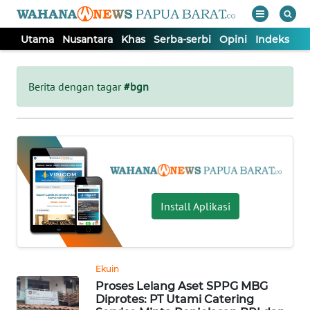
Utama
Nusantara
Khas
Serba-serbi
Opini
Indeks
WAHANA
Tutup
TV
Berita dengan tagar
#bgn
UTAMA
NUSANTARA
KHAS
Install Aplikasi
SERBA-
SERBI
Ekuin
Proses Lelang Aset SPPG MBG
OPINI
Diprotes: PT Utami Catering