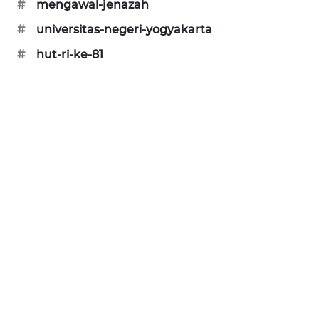
#
mengawal-jenazah
#
universitas-negeri-yogyakarta
SIBARAGAS
NEWS
#
hut-ri-ke-81
METRO
SIANTAR
NEWS
METRO
MEDAN
NEWS
METRO
JAKARTA
NEWS
KRT
NEWS