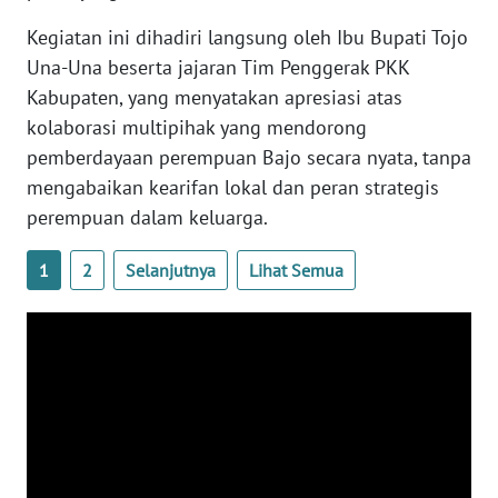
Kegiatan ini dihadiri langsung oleh Ibu Bupati Tojo
WN
Una-Una beserta jajaran Tim Penggerak PKK
BABEL
Kabupaten, yang menyatakan apresiasi atas
kolaborasi multipihak yang mendorong
WN
pemberdayaan perempuan Bajo secara nyata, tanpa
SUMBAR
mengabaikan kearifan lokal dan peran strategis
perempuan dalam keluarga.
WN
SUMSEL
1
2
Selanjutnya
Lihat Semua
WN
BENGKULU
WN
LAMPUNG
WN
JATENG