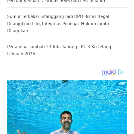
Perkuat Kendali Distribusi BBM dan LPG di Jatim
WN
Sumur Terbakar Sitanggang Jadi DPO Bisnis Ilegal
MALUKU
Dilanjutkan Istri, Integritas Penegak Hukum Jambi
Diragukan
WN
MALUT
Pertamina Tambah 23 Juta Tabung LPG 3 Kg Jelang
Lebaran 2026
WN
DAIRI
WN
DANAU
TOBA
WN
NIAS
WN
LANGKAT