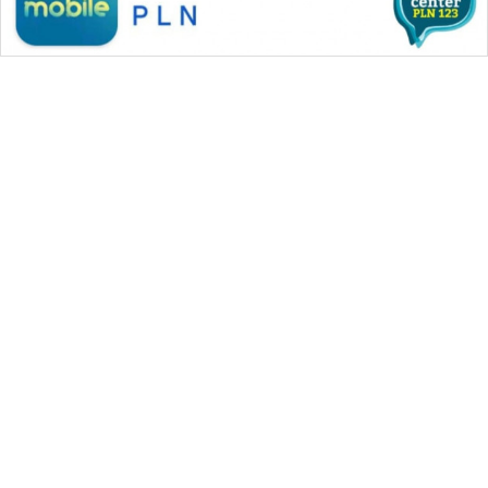
WAHANA MEDIA GROUP
|
|
|
WAHANA NEWS co
WAHANA TANI
WAHANA ADVOKAT
|
|
WAHANA INFRASTRUKTUR
WAHANA KONSUMEN
|
|
|
WAHANA LISTRIK
WAHANA TRAVEL
WAHANA TV
|
|
|
WAHANANEWS id
WAHANANEWS CO ID
WAHANANEWS NET
|
|
|
WAHANA SPORT ID
Wahana UMKM
Wahana Seleb
|
|
|
Wahana Persona
Wahana Otomotif
Wahana Health
|