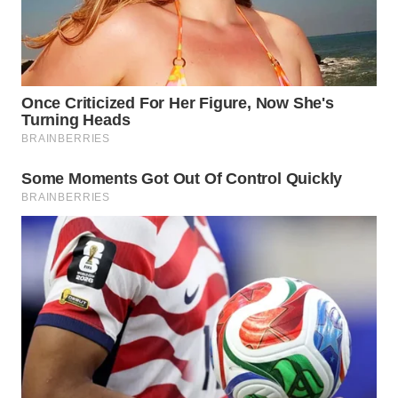
WN
PRIANGAN
TIMUR
WN
SEMARANG
WN
SOLO
WN
BOROBUDUR
WN
MADURA
WN
SURABAYA