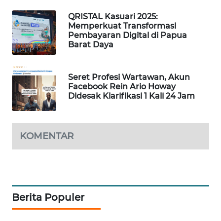
QRISTAL Kasuari 2025:
MAWAKA
Memperkuat Transformasi
Pembayaran Digital di Papua
ID
Barat Daya
MARTABAT
NET
Seret Profesi Wartawan, Akun
Facebook Rein Ario Howay
Didesak Klarifikasi 1 Kali 24 Jam
PLN
WATCH
MKLI
KOMENTAR
LPKKI
LKKI
Berita Populer
KOPEKLIN