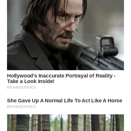
WN
BOGOR
WN
DEPOK
WN
TAPANULI
UTARA
WN
SAMOSIR
WN
PADANG
LAWAS