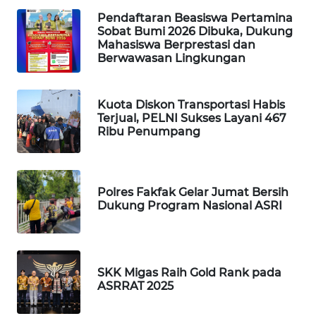
Pendaftaran Beasiswa Pertamina
WAHANA
Sobat Bumi 2026 Dibuka, Dukung
DESA
Mahasiswa Berprestasi dan
WISATA
Berwawasan Lingkungan
LAPAK
Kuota Diskon Transportasi Habis
WAHANA
Terjual, PELNI Sukses Layani 467
Ribu Penumpang
Wahana
Network
Polres Fakfak Gelar Jumat Bersih
KONSUMEN
Dukung Program Nasional ASRI
LISTRIK
MASYARAKAT
KELISTRIKAN
SKK Migas Raih Gold Rank pada
ASRRAT 2025
WALINKI
ID