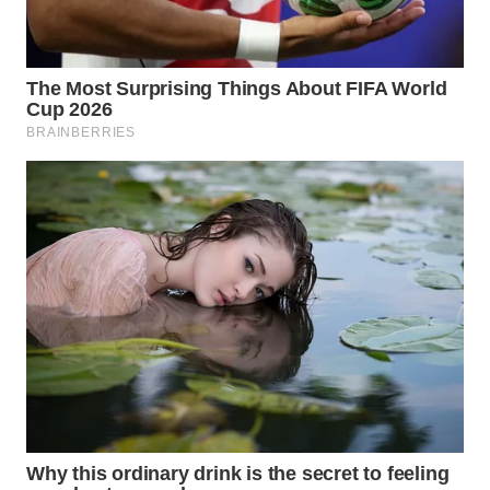
WN
NATUNA
WN
BINTAN
WN
MANDALIKA
WN
LIKUPANG
WN
LABUANBAJO
WN
BORNEO