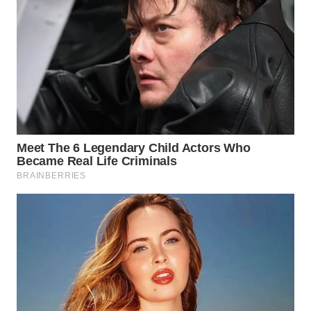
WN
INDRAMAYU
WN
KUNINGAN
WN
MAJALENGKA
WN
SUBANG
WN
SUKABUMI
WN
PURWAKARTA