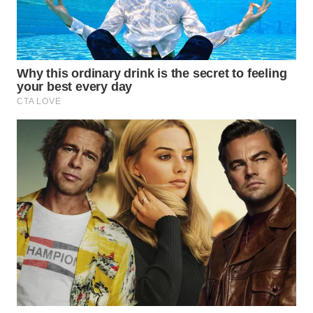
WN
TAPANULI
SELATAN
WN
TANJUNG
LESUNG
WN
KARO
WN
SIMALUNGUN
WN
LABUHANBATU