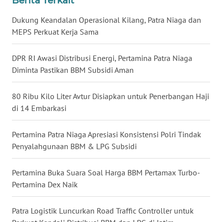
Berita Terkait
WN
Dukung Keandalan Operasional Kilang, Patra Niaga dan
KALTARA
MEPS Perkuat Kerja Sama
WN
DPR RI Awasi Distribusi Energi, Pertamina Patra Niaga
KALSEL
Diminta Pastikan BBM Subsidi Aman
WN
80 Ribu Kilo Liter Avtur Disiapkan untuk Penerbangan Haji
KALTIM
di 14 Embarkasi
WN
Pertamina Patra Niaga Apresiasi Konsistensi Polri Tindak
SULSEL
Penyalahgunaan BBM & LPG Subsidi
WN
Pertamina Buka Suara Soal Harga BBM Pertamax Turbo-
GORONTALO
Pertamina Dex Naik
WN
Patra Logistik Luncurkan Road Traffic Controller untuk
SULUT