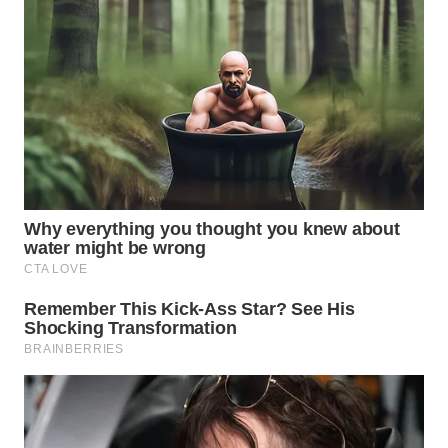
WN
SUMEDANG
WN
CIANJUR
WN
KEPULAUAN
SERIBU
WN
TANGERANG
WN
BINJAI
WN
CIREBON