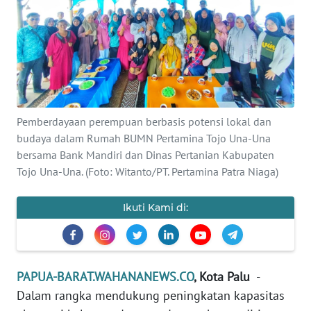
Informasi
INDEKS
BERITA
KONTAK
KAMI
Pemberdayaan perempuan berbasis potensi lokal dan
budaya dalam Rumah BUMN Pertamina Tojo Una-Una
INFO
bersama Bank Mandiri dan Dinas Pertanian Kabupaten
IKLAN
Tojo Una-Una. (Foto: Witanto/PT. Pertamina Patra Niaga)
TENTANG
Ikuti Kami di:
KAMI
PEDOMAN
MEDIA
PAPUA-BARAT.WAHANANEWS.CO
, Kota Palu
-
SIBER
Dalam rangka mendukung peningkatan kapasitas