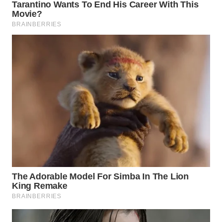
WN
TAPANULI
TENGAH
WN DELI
SERDANG
WN
TEBING
TINGGI
WN
PAKPAK
WN
KARAWANG
WN
BEKASI