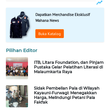
WAHANA
Dapatkan Merchandise Eksklusif
SPORT
Wahana News
WAHANA
Buka Katalog
UMKM
WAHANA
Pilihan Editor
SELEB
ITB, Litara Foundation, dan Pinjam
WAHANA
Pustaka Gelar Pelatihan Literasi di
PERSONA
Malaumkarta Raya
WAHANA
OTOMOTIF
Sidak Pembelian Pala di Wilayah
Kayauni-Furwagi: Menegakkan
Harga, Melindungi Petani Pala
WAHANA
Fakfak
HEALTH