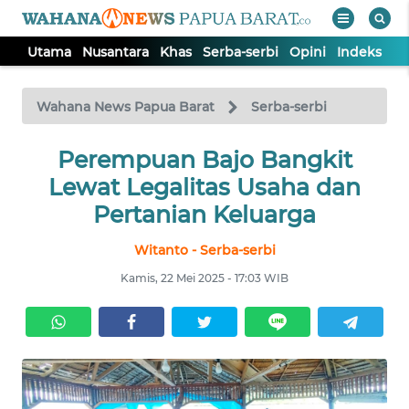
Utama
Nusantara
Khas
Serba-serbi
Opini
Indeks
WAHANA
Tutup
TV
Wahana News Papua Barat
Serba-serbi
UTAMA
Perempuan Bajo Bangkit
Lewat Legalitas Usaha dan
NUSANTARA
Pertanian Keluarga
Witanto - Serba-serbi
KHAS
Kamis, 22 Mei 2025 - 17:03 WIB
SERBA-
SERBI
OPINI