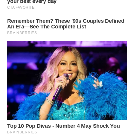
Wahana
Media
Group
WAHANA
NEWS
WAHANA
TANI
WAHANA
ADVOKAT
WAHANA
INFRASTRUKTUR
WAHANA
KONSUMEN