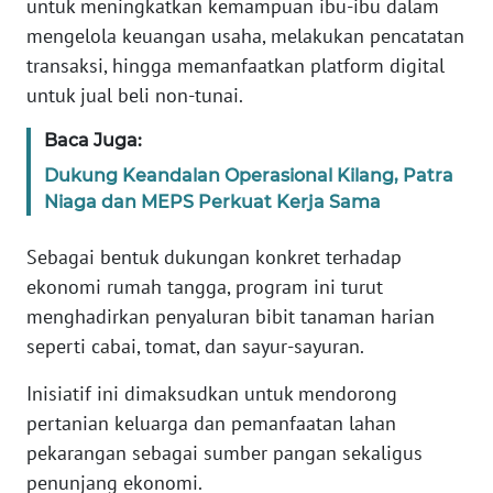
untuk meningkatkan kemampuan ibu-ibu dalam
mengelola keuangan usaha, melakukan pencatatan
WN
transaksi, hingga memanfaatkan platform digital
SERAMBI
untuk jual beli non-tunai.
WN
Baca Juga:
JAMBI
Dukung Keandalan Operasional Kilang, Patra
Niaga dan MEPS Perkuat Kerja Sama
WN
SULTRA
Sebagai bentuk dukungan konkret terhadap
ekonomi rumah tangga, program ini turut
WN
menghadirkan penyaluran bibit tanaman harian
NTB
seperti cabai, tomat, dan sayur-sayuran.
WN
Inisiatif ini dimaksudkan untuk mendorong
SULTENG
pertanian keluarga dan pemanfaatan lahan
pekarangan sebagai sumber pangan sekaligus
WN
penunjang ekonomi.
SULBAR