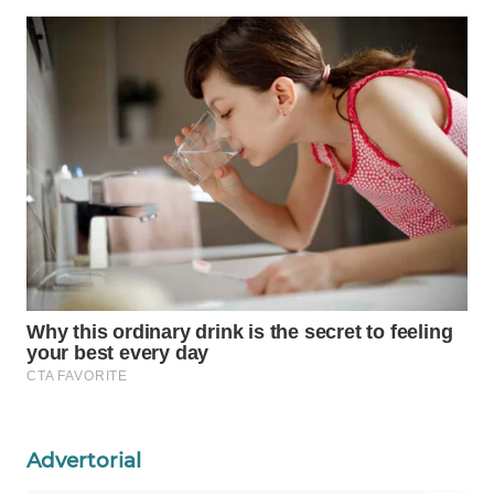
WAHANA
LISTRIK
WAHANA
TRAVEL
WAHANA
TV
WAHANANEWS
ID
WAHANANEWS
CO ID
Advertorial
WAHANANEWS
NET