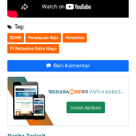
WN
NUSANTARA
Tag:
WN
BUMN
Perempuan Bajo
Pertamina
JOGJA
Pt Pertamina Patra Niaga
WN
JATIM
Beri Komentar
WN
BALI
WN
Install Aplikasi
KALBAR
WN
KALTENG