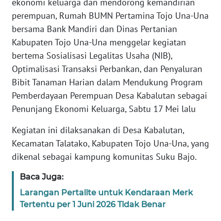
ekonomi keluarga dan mendorong kemandirian
REDAKSI
perempuan, Rumah BUMN Pertamina Tojo Una-Una
bersama Bank Mandiri dan Dinas Pertanian
KARIR
Kabupaten Tojo Una-Una menggelar kegiatan
bertema Sosialisasi Legalitas Usaha (NIB),
DISCLAIMER
Optimalisasi Transaksi Perbankan, dan Penyaluran
Bibit Tanaman Harian dalam Mendukung Program
Wahana
News
Pemberdayaan Perempuan Desa Kabalutan sebagai
Regional
Penunjang Ekonomi Keluarga, Sabtu 17 Mei lalu
WN
Kegiatan ini dilaksanakan di Desa Kabalutan,
SUMUT
Kecamatan Talatako, Kabupaten Tojo Una-Una, yang
dikenal sebagai kampung komunitas Suku Bajo.
WN
JAKARTA
Baca Juga:
Larangan Pertalite untuk Kendaraan Merk
WN
Tertentu per 1 Juni 2026 Tidak Benar
JABAR