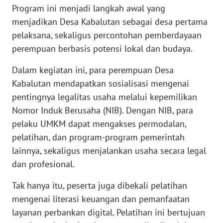
Program ini menjadi langkah awal yang
WN
menjadikan Desa Kabalutan sebagai desa pertama
BANTEN
pelaksana, sekaligus percontohan pemberdayaan
perempuan berbasis potensi lokal dan budaya.
WN
NTT
Dalam kegiatan ini, para perempuan Desa
Kabalutan mendapatkan sosialisasi mengenai
WN
pentingnya legalitas usaha melalui kepemilikan
KEPRI
Nomor Induk Berusaha (NIB). Dengan NIB, para
pelaku UMKM dapat mengakses permodalan,
WN
pelatihan, dan program-program pemerintah
PAPUA
lainnya, sekaligus menjalankan usaha secara legal
dan profesional.
WN
PAPUA
Tak hanya itu, peserta juga dibekali pelatihan
BARAT
mengenai literasi keuangan dan pemanfaatan
WN
layanan perbankan digital. Pelatihan ini bertujuan
RIAU