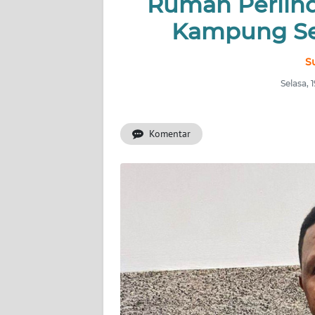
Rumah Perlin
Kampung Se
INDEKS
BERITA
S
KONTAK
Selasa,
KAMI
Komentar
INFO
IKLAN
TENTANG
KAMI
PEDOMAN
MEDIA
SIBER
REDAKSI