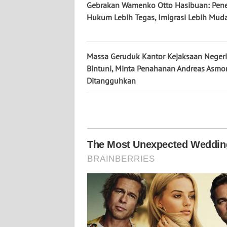
Gebrakan Wamenko Otto Hasibuan: Pen
WN
Hukum Lebih Tegas, Imigrasi Lebih Mud
KALTARA
WN
KALSEL
Massa Geruduk Kantor Kejaksaan Negeri
Bintuni, Minta Penahanan Andreas Asm
Ditangguhkan
WN
KALTIM
WN
SULSEL
WN
GORONTALO
WN
SULUT