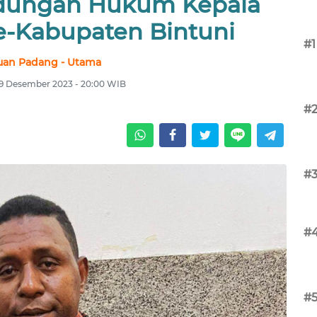
dungan Hukum Kepala
-Kabupaten Bintuni
#1
uan Padang - Utama
 19 Desember 2023 - 20:00 WIB
#
#
#
#