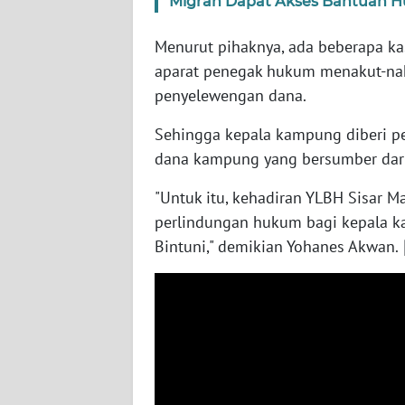
Migran Dapat Akses Bantuan H
WN
SERAMBI
Menurut pihaknya, ada beberapa ka
aparat penegak hukum menakut-na
WN
penyelewengan dana.
JAMBI
Sehingga kepala kampung diberi p
dana kampung yang bersumber dar
WN
SULTRA
"Untuk itu, kehadiran YLBH Sisar M
perlindungan hukum bagi kepala k
WN
NTB
Bintuni," demikian Yohanes Akwan.
WN
SULTENG
WN
SULBAR