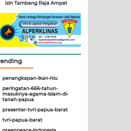
Izin Tambang Raja Ampat
rending
penangkapan-ikan-hiu
peringatan-666-tahun-
masuknya-agama-islam-di-
tanah-papua
presenter-tvri-papua-barat
tvri-papua-barat
greenpeace-indonesia