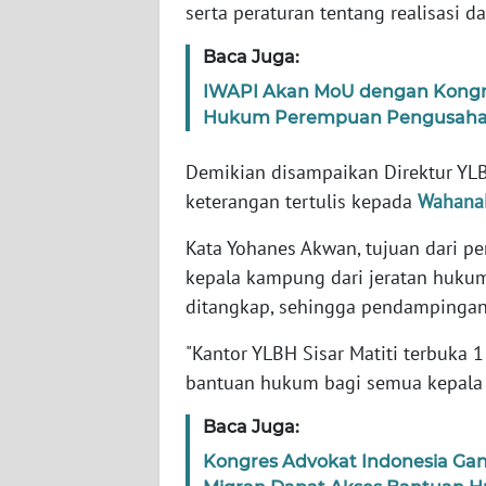
WN
serta peraturan tentang realisasi d
BANTEN
Baca Juga:
WN
IWAPI Akan MoU dengan Kongre
NTT
Hukum Perempuan Pengusaha d
Demikian disampaikan Direktur YLB
WN
KEPRI
keterangan tertulis kepada
Wahana
Kata Yohanes Akwan, tujuan dari p
WN
PAPUA
kepala kampung dari jeratan huku
ditangkap, sehingga pendampingan
WN
"Kantor YLBH Sisar Matiti terbuka
PAPUA
BARAT
bantuan hukum bagi semua kepala
Baca Juga:
WN
RIAU
Kongres Advokat Indonesia Ga