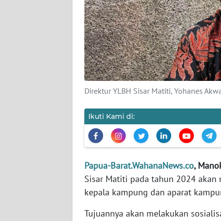
KARIR
DISCLAIMER
Wahana
News
Regional
Direktur YLBH Sisar Matiti, Yohanes Akwa
WN
Ikuti Kami di:
SUMUT
WN
JAKARTA
Papua-Barat.WahanaNews.co
, Mano
Sisar Matiti pada tahun 2024 aka
WN
kepala kampung dan aparat kampun
JABAR
Tujuannya akan melakukan sosialis