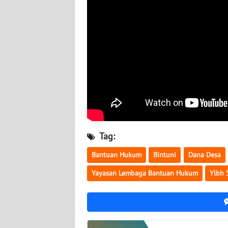
WN
BABEL
WN
SUMBAR
WN
SUMSEL
WN
BENGKULU
Tag:
Bantuan Hukum
Bintuni
Dana Desa
WN
LAMPUNG
Yayasan Lembaga Bantuan Hukum
Ylbh 
WN
JATENG