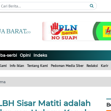
ba-serbi
Opini
Indeks
Kami
Info Iklan
Tentang Kami
Pedoman Media Siber
Redaksi
Karir
ama
BH Sisar Matiti adalah
B