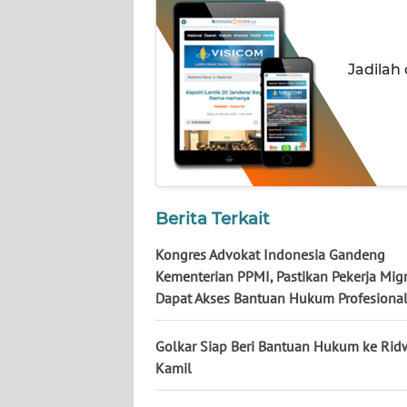
WN
NUSANTARA
Jadilah
WN
JOGJA
WN
JATIM
Berita Terkait
WN
BALI
Kongres Advokat Indonesia Gandeng
Kementerian PPMI, Pastikan Pekerja Mig
WN
Dapat Akses Bantuan Hukum Profesiona
KALBAR
Golkar Siap Beri Bantuan Hukum ke Ri
WN
Kamil
KALTENG