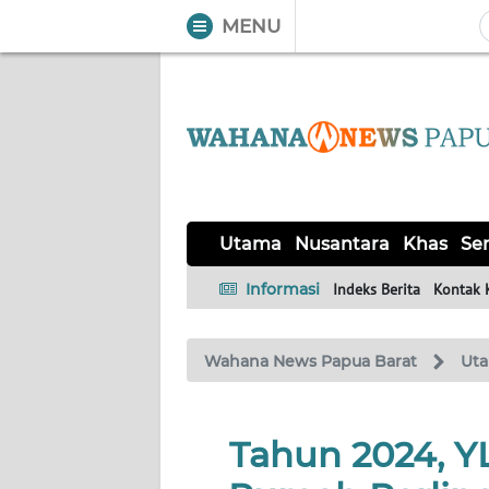
MENU
WAHANA
Tutup
TV
UTAMA
NUSANTARA
Utama
Nusantara
Khas
Ser
KHAS
Informasi
Indeks Berita
Kontak 
SERBA-
Wahana News Papua Barat
Ut
SERBI
OPINI
Tahun 2024, YL
Informasi