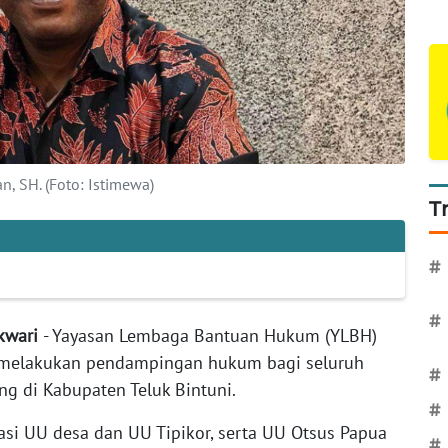
n, SH. (Foto: Istimewa)
T
#
#
kwari
- Yayasan Lembaga Bantuan Hukum (YLBH)
n melakukan pendampingan hukum bagi seluruh
#
g di Kabupaten Teluk Bintuni.
#
asi UU desa dan UU Tipikor, serta UU Otsus Papua
#