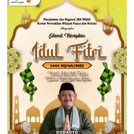
WN
SERAMBI
WN
JAMBI
WN
SULTRA
WN
NTB
WN
SULTENG
WN
SULBAR