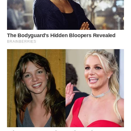
WAHANA
SPORT
WAHANA
UMKM
WAHANA
SELEB
WAHANA
PERSONA
WAHANA
OTOMOTIF
WAHANA
HEALTH