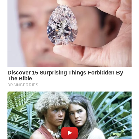
Wahana
Media
Group
WAHANA
NEWS
WAHANA
TANI
WAHANA
ADVOKAT
WAHANA
INFRASTRUKTUR
WAHANA
KONSUMEN