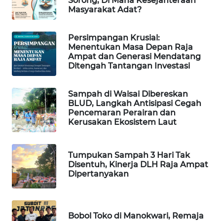
Sorong, Di Mana Kesejahteraan
Masyarakat Adat?
PORTAL
KONSUMEN
Persimpangan Krusial:
Menentukan Masa Depan Raja
FORWAMKI
Ampat dan Generasi Mendatang
Ditengah Tantangan Investasi
ALPERKLINAS
Sampah di Waisai Dibereskan
BLUD, Langkah Antisipasi Cegah
FORJASIDA
Pencemaran Perairan dan
Kerusakan Ekosistem Laut
TAMBANG
NEWS
Tumpukan Sampah 3 Hari Tak
Disentuh, Kinerja DLH Raja Ampat
SITUNGIR
Dipertanyakan
NEWS
SIDIKALANG
Bobol Toko di Manokwari, Remaja
NEWS