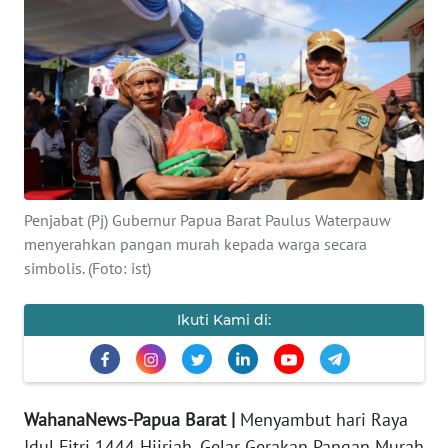
Informasi
INDEKS
BERITA
KONTAK
KAMI
INFO
Penjabat (Pj) Gubernur Papua Barat Paulus Waterpauw
IKLAN
menyerahkan pangan murah kepada warga secara
simbolis. (Foto: ist)
TENTANG
KAMI
Ikuti Kami di:
PEDOMAN
MEDIA
SIBER
WahanaNews-Papua Barat |
Menyambut hari Raya
Idul Fitri 1444 Hijriah, Gelar Gerakan Pangan Murah