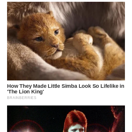
WN
SUMEDANG
WN
CIANJUR
WN
KEPULAUAN
SERIBU
WN
TANGERANG
WN
BINJAI
WN
CIREBON