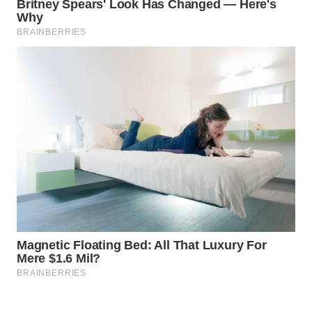
WAHANA
DESA
WISATA
LAPAK
WAHANA
Wahana
Network
KONSUMEN
LISTRIK
MASYARAKAT
KELISTRIKAN
WALINKI
ID