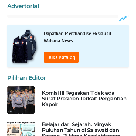
Advertorial
MAWAKA
ID
Dapatkan Merchandise Eksklusif
MARTABAT
Wahana News
NET
Buka Katalog
PLN
WATCH
Pilihan Editor
MKLI
Komisi III Tegaskan Tidak ada
Surat Presiden Terkait Pergantian
LPKKI
Kapolri
LKKI
Belajar dari Sejarah: Minyak
Puluhan Tahun di Salawati dan
KOPEKLIN