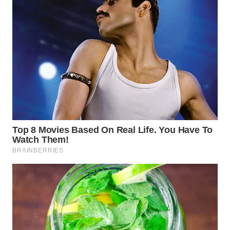
WN
TAPANULI
SELATAN
WN
TANJUNG
LESUNG
WN
KARO
WN
SIMALUNGUN
WN
LABUHANBATU