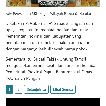
WN
Adv. Perwakilan SKK Migas Wilayah Papua & Maluku
BABEL
Dikatakan Pj Gubernur Waterpauw, langkah dan
WN
upaya kegiatan ini menjadi bagian dan tugas
SUMBAR
Pemerintah Provinsi dan Kabupaten yang
berkolaborasi untuk melaksanakan amanah ini
WN
dengan harganya jauh dibawah harga pokok.
SUMSEL
Sementara itu, Bupati Fakfak Untung Tamsil
WN
mengucapkan terima kasih dan apresiasi kepada
BENGKULU
Pemerintah Provinsi Papua Barat melalui Dinas
Ketahanan Pangan.
WN
LAMPUNG
1
2
Selanjutnya
Lihat Semua
WN
JATENG