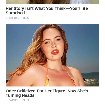
WN
BOGOR
WN
DEPOK
WN
TAPANULI
UTARA
WN
SAMOSIR
WN
PADANG
LAWAS