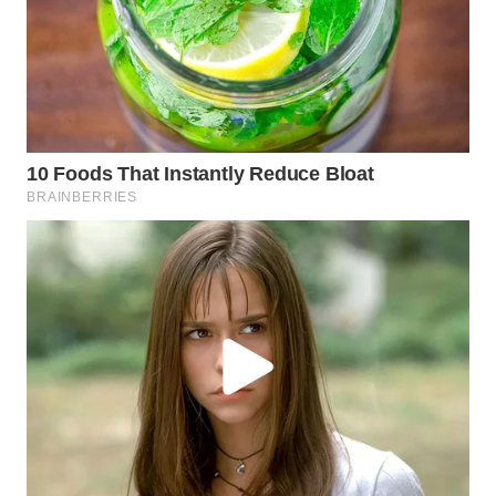
WN
TAPANULI
TENGAH
WN DELI
SERDANG
WN
TEBING
TINGGI
WN
PAKPAK
WN
KARAWANG
WN
BEKASI