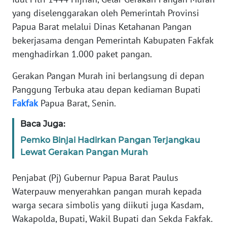
REDAKSI
yang diselenggarakan oleh Pemerintah Provinsi
Papua Barat melalui Dinas Ketahanan Pangan
KARIR
bekerjasama dengan Pemerintah Kabupaten Fakfak
menghadirkan 1.000 paket pangan.
DISCLAIMER
Gerakan Pangan Murah ini berlangsung di depan
Wahana
Panggung Terbuka atau depan kediaman Bupati
News
Fakfak
Papua Barat, Senin.
Regional
Baca Juga:
WN
Pemko Binjai Hadirkan Pangan Terjangkau
SUMUT
Lewat Gerakan Pangan Murah
WN
Penjabat (Pj) Gubernur Papua Barat Paulus
JAKARTA
Waterpauw menyerahkan pangan murah kepada
warga secara simbolis yang diikuti juga Kasdam,
WN
JABAR
Wakapolda, Bupati, Wakil Bupati dan Sekda Fakfak.