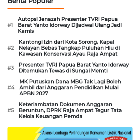
Berita Populer
KARING
NEWS
Autopsi Jenazah Presenter TVRI Papua
#1
Barat Yanto Idorway Dijadwal Ulang Jadi
Kamis
JURNAL
MARITIM
Kantongi Izin dari Kota Sorong, Kapal
#2
Nelayan Bebas Tangkap Puluhan Hiu di
Kawasan Konservasi Ayau Raja Ampat
HUMBANG
NEWS
Presenter TVRI Papua Barat Yanto Idorway
#3
Ditemukan Tewas di Sungai Memti
GARONGGANG
MK Putuskan Dana MBG Tak Lagi Boleh
NEWS
#4
Ambil dari Anggaran Pendidikan Mulai
APBN 2027
FISUELRI
Keterlambatan Dokumen Anggaran
ID
#5
Beruntun, DPRK Raja Ampat Tegur Tata
Kelola Keuangan Pemda
ENERGI
NEWS