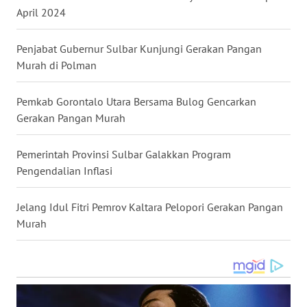
April 2024
WN
MALUKU
Penjabat Gubernur Sulbar Kunjungi Gerakan Pangan
Murah di Polman
WN
MALUT
Pemkab Gorontalo Utara Bersama Bulog Gencarkan
Gerakan Pangan Murah
WN
DAIRI
Pemerintah Provinsi Sulbar Galakkan Program
Pengendalian Inflasi
WN
DANAU
TOBA
Jelang Idul Fitri Pemrov Kaltara Pelopori Gerakan Pangan
Murah
WN
NIAS
WN
LANGKAT