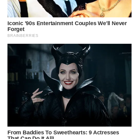
WN
PRIANGAN
TIMUR
WN
SEMARANG
WN
SOLO
WN
BOROBUDUR
WN
MADURA
WN
SURABAYA