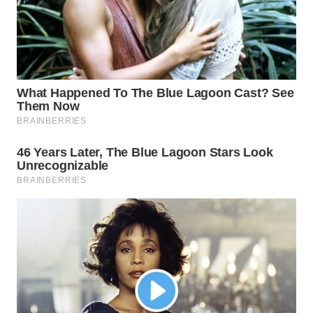
WAHANA
LISTRIK
WAHANA
TRAVEL
WAHANA
TV
WAHANANEWS
ID
WAHANANEWS
CO ID
WAHANANEWS
NET