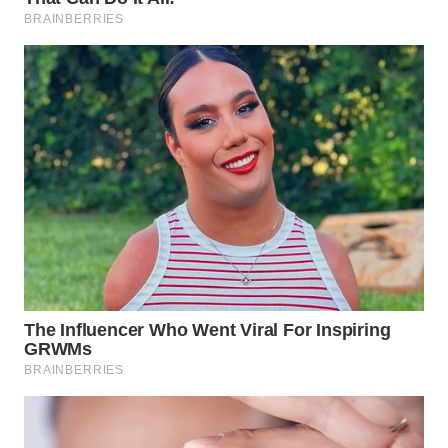
WN
NATUNA
WN
BINTAN
WN
MANDALIKA
WN
LIKUPANG
WN
LABUANBAJO
WN
BORNEO