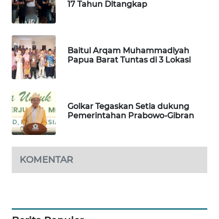
17 Tahun Ditangkap
SIBARAGAS
NEWS
Baitul Arqam Muhammadiyah
METRO
Papua Barat Tuntas di 3 Lokasi
SIANTAR
NEWS
METRO
Golkar Tegaskan Setia dukung
MEDAN
Pemerintahan Prabowo-Gibran
NEWS
METRO
KOMENTAR
JAKARTA
NEWS
KRT
NEWS