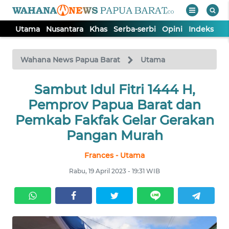
Utama
Nusantara
Khas
Serba-serbi
Opini
Indeks
WAHANA
Tutup
TV
Wahana News Papua Barat
Utama
UTAMA
Sambut Idul Fitri 1444 H,
Pemprov Papua Barat dan
NUSANTARA
Pemkab Fakfak Gelar Gerakan
Pangan Murah
KHAS
Frances - Utama
Rabu, 19 April 2023 - 19:31 WIB
SERBA-
SERBI
OPINI