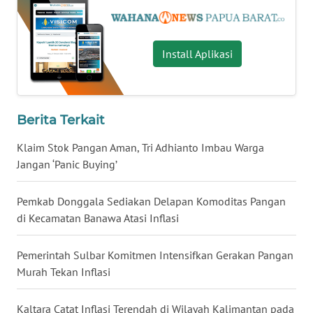
WN
KALTARA
Install Aplikasi
WN
KALSEL
Berita Terkait
WN
KALTIM
Klaim Stok Pangan Aman, Tri Adhianto Imbau Warga
Jangan ‘Panic Buying’
WN
SULSEL
Pemkab Donggala Sediakan Delapan Komoditas Pangan
di Kecamatan Banawa Atasi Inflasi
WN
GORONTALO
Pemerintah Sulbar Komitmen Intensifkan Gerakan Pangan
Murah Tekan Inflasi
WN
SULUT
Kaltara Catat Inflasi Terendah di Wilayah Kalimantan pada