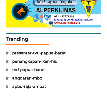
CILEUNGSI
NEWS
BERKAT
NEWS
Trending
BERAMPU
NEWS
#
presenter-tvri-papua-barat
ANUGERAH
#
penangkapan-ikan-hiu
NEWS
#
tvri-papua-barat
AKHLAK
#
anggaran-mbg
ID
#
apbd-raja-ampat
PERAPKI
NEWS