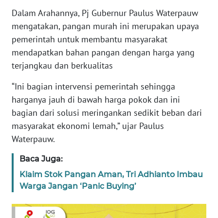
Dalam Arahannya, Pj Gubernur Paulus Waterpauw
WN
mengatakan, pangan murah ini merupakan upaya
BANTEN
pemerintah untuk membantu masyarakat
mendapatkan bahan pangan dengan harga yang
WN
NTT
terjangkau dan berkualitas
“Ini bagian intervensi pemerintah sehingga
WN
KEPRI
harganya jauh di bawah harga pokok dan ini
bagian dari solusi meringankan sedikit beban dari
WN
masyarakat ekonomi lemah,” ujar Paulus
PAPUA
Waterpauw.
Baca Juga:
WN
PAPUA
Klaim Stok Pangan Aman, Tri Adhianto Imbau
BARAT
Warga Jangan ‘Panic Buying’
WN
RIAU