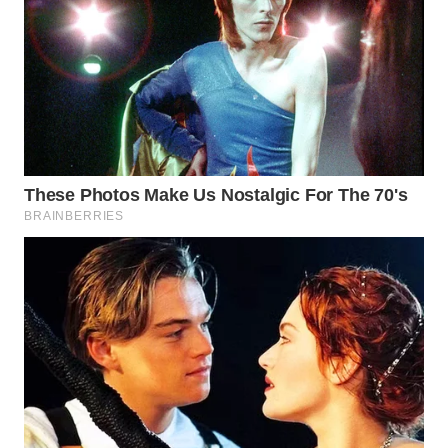
WN
INDRAMAYU
WN
KUNINGAN
WN
MAJALENGKA
WN
SUBANG
WN
SUKABUMI
WN
PURWAKARTA