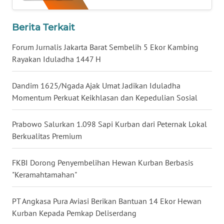
WN
Berita Terkait
KALTARA
Forum Jurnalis Jakarta Barat Sembelih 5 Ekor Kambing
WN
Rayakan Iduladha 1447 H
KALSEL
Dandim 1625/Ngada Ajak Umat Jadikan Iduladha
WN
Momentum Perkuat Keikhlasan dan Kepedulian Sosial
KALTIM
Prabowo Salurkan 1.098 Sapi Kurban dari Peternak Lokal
WN
Berkualitas Premium
SULSEL
FKBI Dorong Penyembelihan Hewan Kurban Berbasis
WN
"Keramahtamahan"
GORONTALO
PT Angkasa Pura Aviasi Berikan Bantuan 14 Ekor Hewan
WN
Kurban Kepada Pemkap Deliserdang
SULUT