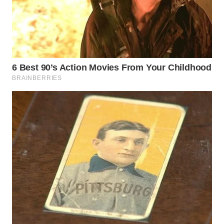
WN
TAPANULI
SELATAN
WN
TANJUNG
LESUNG
WN
KARO
WN
SIMALUNGUN
WN
LABUHANBATU