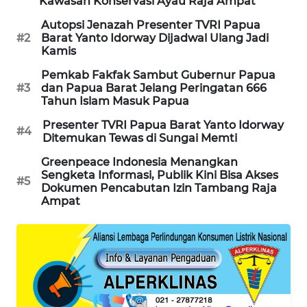
Kawasan Konservasi Ayau Raja Ampat
KARING
Autopsi Jenazah Presenter TVRI Papua
NEWS
#2
Barat Yanto Idorway Dijadwal Ulang Jadi
Kamis
JURNAL
Pemkab Fakfak Sambut Gubernur Papua
MARITIM
#3
dan Papua Barat Jelang Peringatan 666
Tahun Islam Masuk Papua
HUMBANG
Presenter TVRI Papua Barat Yanto Idorway
#4
NEWS
Ditemukan Tewas di Sungai Memti
Greenpeace Indonesia Menangkan
GARONGGANG
Sengketa Informasi, Publik Kini Bisa Akses
#5
NEWS
Dokumen Pencabutan Izin Tambang Raja
Ampat
FISUELRI
ID
ENERGI
NEWS