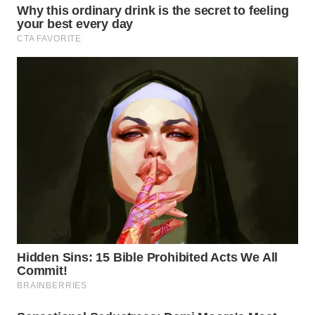
WAHANA
LISTRIK
WAHANA
TRAVEL
WAHANA
TV
WAHANANEWS
ID
WAHANANEWS
CO ID
WAHANANEWS
NET