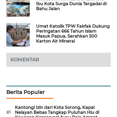
Ibu Kota Surga Dunia Tergadai di
Bahu Jalan
SIBARAGAS
NEWS
Umat Katolik TPW Fakfak Dukung
METRO
Peringatan 666 Tahun Islam
Masuk Papua, Serahkan 500
SIANTAR
Karton Air Mineral
NEWS
METRO
KOMENTAR
MEDAN
NEWS
METRO
JAKARTA
NEWS
Berita Populer
KRT
Kantongi Izin dari Kota Sorong, Kapal
NEWS
#1
Nelayan Bebas Tangkap Puluhan Hiu di