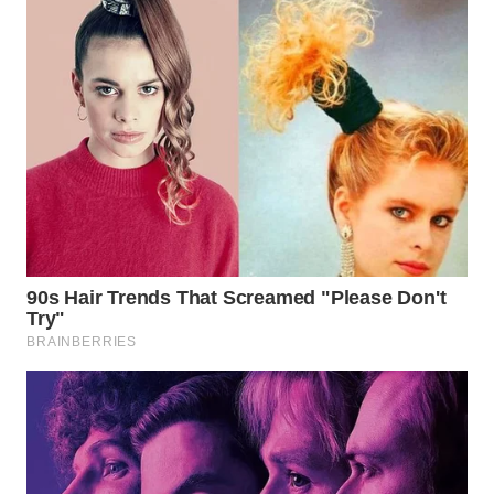
WN
BOGOR
WN
DEPOK
WN
TAPANULI
UTARA
WN
SAMOSIR
WN
PADANG
LAWAS