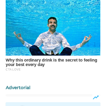
WAHANA
DESA
WISATA
LAPAK
WAHANA
Wahana
Network
KONSUMEN
LISTRIK
MASYARAKAT
Advertorial
KELISTRIKAN
WALINKI
ID