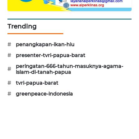
CILEUNGSI
NEWS
Trending
BERKAT
NEWS
#
penangkapan-ikan-hiu
BERAMPU
#
presenter-tvri-papua-barat
NEWS
peringatan-666-tahun-masuknya-agama-
#
islam-di-tanah-papua
ANUGERAH
#
tvri-papua-barat
NEWS
#
greenpeace-indonesia
AKHLAK
ID
PERAPKI
NEWS