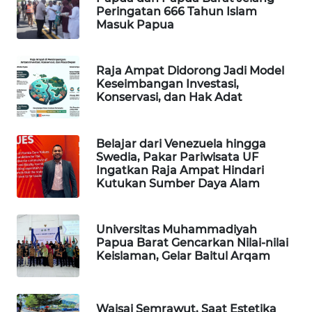
Peringatan 666 Tahun Islam
Masuk Papua
PORTAL
KONSUMEN
Raja Ampat Didorong Jadi Model
FORWAMKI
Keseimbangan Investasi,
Konservasi, dan Hak Adat
ALPERKLINAS
Belajar dari Venezuela hingga
FORJASIDA
Swedia, Pakar Pariwisata UF
Ingatkan Raja Ampat Hindari
Kutukan Sumber Daya Alam
TAMBANG
NEWS
Universitas Muhammadiyah
SITUNGIR
Papua Barat Gencarkan Nilai-nilai
NEWS
Keislaman, Gelar Baitul Arqam
SIDIKALANG
NEWS
Waisai Semrawut, Saat Estetika