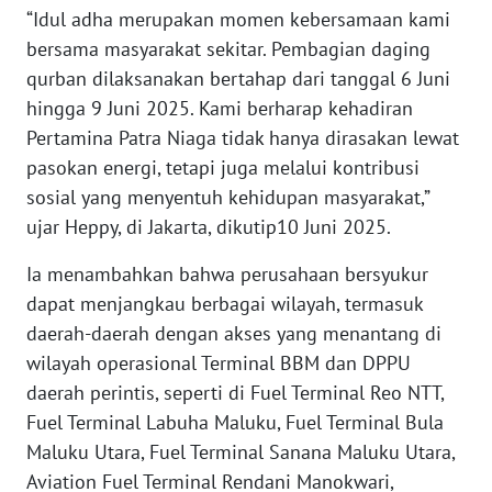
“Idul adha merupakan momen kebersamaan kami
WN
bersama masyarakat sekitar. Pembagian daging
BANTEN
qurban dilaksanakan bertahap dari tanggal 6 Juni
hingga 9 Juni 2025. Kami berharap kehadiran
WN
Pertamina Patra Niaga tidak hanya dirasakan lewat
NTT
pasokan energi, tetapi juga melalui kontribusi
sosial yang menyentuh kehidupan masyarakat,”
WN
KEPRI
ujar Heppy, di Jakarta, dikutip10 Juni 2025.
Ia menambahkan bahwa perusahaan bersyukur
WN
dapat menjangkau berbagai wilayah, termasuk
PAPUA
daerah-daerah dengan akses yang menantang di
WN
wilayah operasional Terminal BBM dan DPPU
PAPUA
daerah perintis, seperti di Fuel Terminal Reo NTT,
BARAT
Fuel Terminal Labuha Maluku, Fuel Terminal Bula
Maluku Utara, Fuel Terminal Sanana Maluku Utara,
WN
Aviation Fuel Terminal Rendani Manokwari,
RIAU