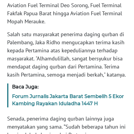
Aviation Fuel Terminal Deo Sorong, Fuel Terminal
Fakfak Papua Barat hingga Aviation Fuel Terminal
WN
Mopah Merauke.
SERAMBI
Salah satu masyarakat penerima daging qurban di
WN
Palembang, Jaka Ridho mengucapkan terima kasih
JAMBI
kepada Pertamina atas kepeduliannya terhadap
masyarakat. "Alhamdulillah, sangat bersyukur bisa
WN
SULTRA
mendapat daging qurban dari Pertamina. Terima
kasih Pertamina, semoga menjadi berkah," katanya.
WN
Baca Juga:
NTB
Forum Jurnalis Jakarta Barat Sembelih 5 Ekor
WN
Kambing Rayakan Iduladha 1447 H
SULTENG
Senada, penerima daging qurban lainnya juga
WN
menyatakan yang sama. “Sudah beberapa tahun ini
SULBAR