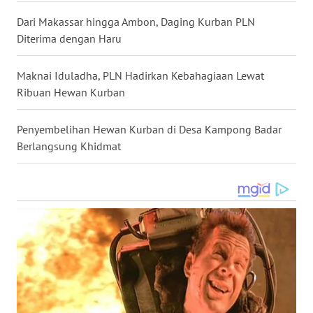
Dari Makassar hingga Ambon, Daging Kurban PLN
WN
Diterima dengan Haru
MALUKU
Maknai Iduladha, PLN Hadirkan Kebahagiaan Lewat
WN
MALUT
Ribuan Hewan Kurban
WN
Penyembelihan Hewan Kurban di Desa Kampong Badar
DAIRI
Berlangsung Khidmat
WN
DANAU
TOBA
WN
NIAS
WN
LANGKAT