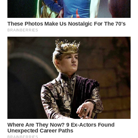
WN
INDRAMAYU
WN
KUNINGAN
WN
MAJALENGKA
WN
SUBANG
WN
SUKABUMI
WN
PURWAKARTA