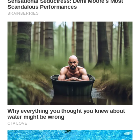
WAHANA
SPORT
WAHANA
UMKM
WAHANA
SELEB
WAHANA
PERSONA
WAHANA
OTOMOTIF
WAHANA
HEALTH