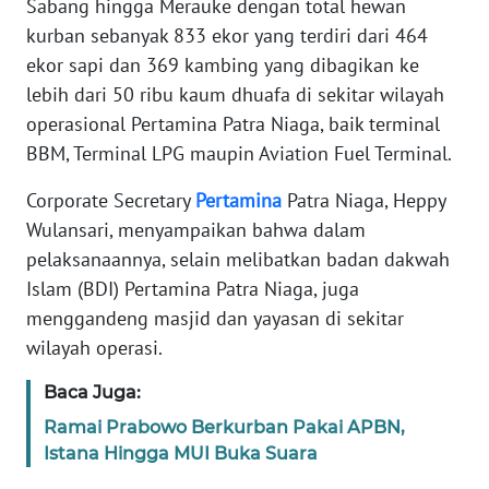
Sabang hingga Merauke dengan total hewan
REDAKSI
kurban sebanyak 833 ekor yang terdiri dari 464
ekor sapi dan 369 kambing yang dibagikan ke
KARIR
lebih dari 50 ribu kaum dhuafa di sekitar wilayah
operasional Pertamina Patra Niaga, baik terminal
DISCLAIMER
BBM, Terminal LPG maupin Aviation Fuel Terminal.
Wahana
Corporate Secretary
Pertamina
Patra Niaga, Heppy
News
Regional
Wulansari, menyampaikan bahwa dalam
pelaksanaannya, selain melibatkan badan dakwah
WN
Islam (BDI) Pertamina Patra Niaga, juga
SUMUT
menggandeng masjid dan yayasan di sekitar
wilayah operasi.
WN
JAKARTA
Baca Juga:
Ramai Prabowo Berkurban Pakai APBN,
WN
Istana Hingga MUI Buka Suara
JABAR