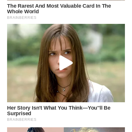
WN
TAPANULI
TENGAH
WN DELI
SERDANG
WN
TEBING
TINGGI
WN
PAKPAK
WN
KARAWANG
WN
BEKASI