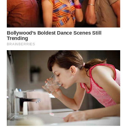
Wahana
Media
Group
WAHANA
NEWS
WAHANA
TANI
WAHANA
ADVOKAT
WAHANA
INFRASTRUKTUR
WAHANA
KONSUMEN