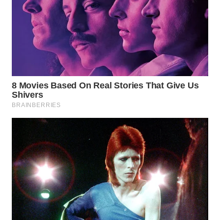
WN
SUMEDANG
WN
CIANJUR
WN
KEPULAUAN
SERIBU
WN
TANGERANG
WN
BINJAI
WN
CIREBON