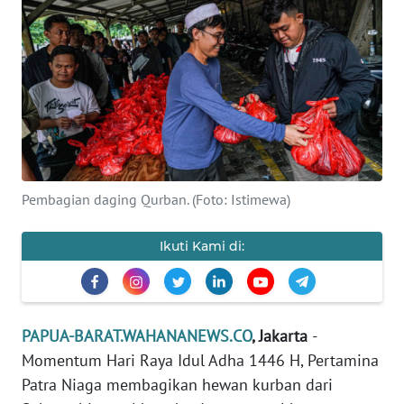
Informasi
INDEKS
BERITA
KONTAK
KAMI
INFO
Pembagian daging Qurban. (Foto: Istimewa)
IKLAN
Ikuti Kami di:
TENTANG
KAMI
PEDOMAN
PAPUA-BARAT.WAHANANEWS.CO
, Jakarta
-
MEDIA
Momentum Hari Raya Idul Adha 1446 H, Pertamina
SIBER
Patra Niaga membagikan hewan kurban dari