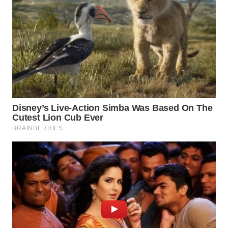
WN
NATUNA
WN
BINTAN
WN
MANDALIKA
WN
LIKUPANG
WN
LABUANBAJO
WN
BORNEO