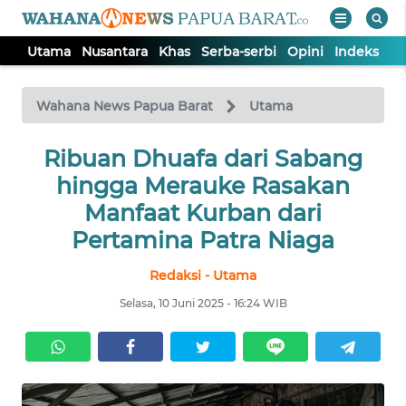
Utama
Nusantara
Khas
Serba-serbi
Opini
Indeks
WAHANA
Tutup
TV
Wahana News Papua Barat
Utama
UTAMA
Ribuan Dhuafa dari Sabang
hingga Merauke Rasakan
NUSANTARA
Manfaat Kurban dari
Pertamina Patra Niaga
KHAS
Redaksi - Utama
Selasa, 10 Juni 2025 - 16:24 WIB
SERBA-
SERBI
OPINI