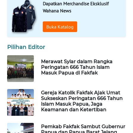
Dapatkan Merchandise Eksklusif
Wahana News
MAWAKA
ID
Buka Katalog
MARTABAT
NET
Pilihan Editor
PLN
Merawat Syiar dalam Rangka
WATCH
Peringatan 666 Tahun Islam
Masuk Papua di Fakfak
MKLI
Gereja Katolik Fakfak Ajak Umat
LPKKI
Sukseskan Peringatan 666 Tahun
Islam Masuk Papua, Jaga
Keamanan dan Ketertiban
LKKI
Pemkab Fakfak Sambut Gubernur
KOPEKLIN
Papua dan Papua Barat Jelang