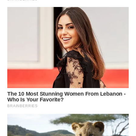
WN
PRIANGAN
TIMUR
WN
SEMARANG
WN
SOLO
WN
BOROBUDUR
WN
MADURA
WN
SURABAYA