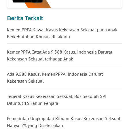
WN
Berita Terkait
NUSANTARA
Kemen PPPA Kawal Kasus Kekerasan Seksual pada Anak
WN
Berkebutuhan Khusus di Jakarta
JOGJA
KemenPPPA Catat Ada 9.588 Kasus, Indonesia Darurat
WN
Kekerasan Seksual terhadap Anak
JATIM
Ada 9.588 Kasus, KemenPPPA: Indonesia Darurat
WN
Kekerasan Seksual
BALI
Terjerat Kasus Kekerasan Seksual, Bos Sekolah SPI
WN
Dituntut 15 Tahun Penjara
KALBAR
Pemerintah Ungkap dari Ribuan Kasus Kekerasan Seksual,
WN
KALTENG
Hanya 5% yang Diselesaikan