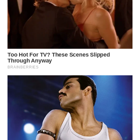
WN
INDRAMAYU
WN
KUNINGAN
WN
MAJALENGKA
WN
SUBANG
WN
SUKABUMI
WN
PURWAKARTA