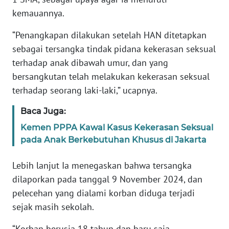
kemauannya.
WN
BANTEN
“Penangkapan dilakukan setelah HAN ditetapkan
sebagai tersangka tindak pidana kekerasan seksual
WN
terhadap anak dibawah umur, dan yang
NTT
bersangkutan telah melakukan kekerasan seksual
terhadap seorang laki-laki,” ucapnya.
WN
KEPRI
Baca Juga:
Kemen PPPA Kawal Kasus Kekerasan Seksual
WN
pada Anak Berkebutuhan Khusus di Jakarta
PAPUA
Lebih lanjut Ia menegaskan bahwa tersangka
WN
dilaporkan pada tanggal 9 November 2024, dan
PAPUA
BARAT
pelecehan yang dialami korban diduga terjadi
sejak masih sekolah.
WN
RIAU
“Korban berusia 18 tahun dan baru saja