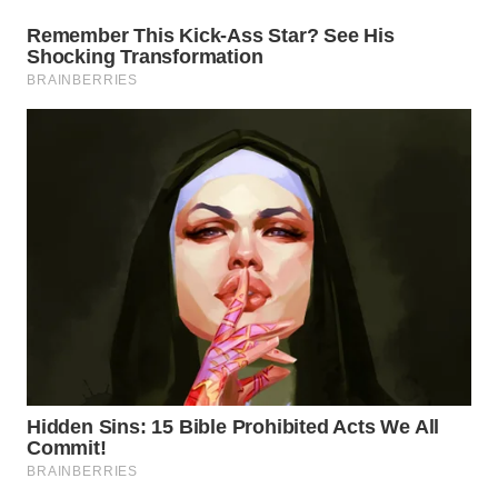
WN
TAPANULI
TENGAH
WN DELI
SERDANG
WN
TEBING
TINGGI
WN
PAKPAK
WN
KARAWANG
WN
BEKASI