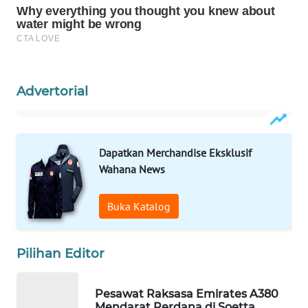
WAHANA
SPORT
WAHANA
Advertorial
UMKM
WAHANA
SELEB
Dapatkan Merchandise Eksklusif
Wahana News
WAHANA
PERSONA
Buka Katalog
WAHANA
OTOMOTIF
Pilihan Editor
WAHANA
Pesawat Raksasa Emirates A380
HEALTH
Mendarat Perdana di Soetta