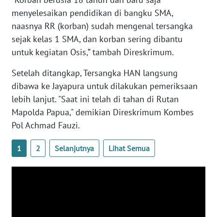
menyelesaikan pendidikan di bangku SMA,
WN
naasnya RR (korban) sudah mengenal tersangka
SERAMBI
sejak kelas 1 SMA, dan korban sering dibantu
untuk kegiatan Osis,” tambah Direskrimum.
WN
JAMBI
Setelah ditangkap, Tersangka HAN langsung
dibawa ke Jayapura untuk dilakukan pemeriksaan
WN
lebih lanjut. "Saat ini telah di tahan di Rutan
SULTRA
Mapolda Papua," demikian Direskrimum Kombes
Pol Achmad Fauzi.
WN
NTB
1
2
Selanjutnya
Lihat Semua
WN
SULTENG
WN
SULBAR