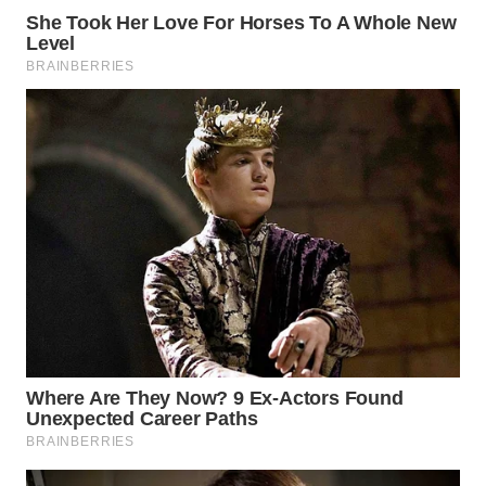
WN
BOGOR
WN
DEPOK
WN
TAPANULI
UTARA
WN
SAMOSIR
WN
PADANG
LAWAS