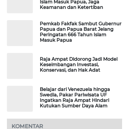
Islam Masuk Papua, Jaga
Keamanan dan Ketertiban
MAWAKA
ID
Pemkab Fakfak Sambut Gubernur
Papua dan Papua Barat Jelang
Peringatan 666 Tahun Islam
MARTABAT
Masuk Papua
NET
PLN
Raja Ampat Didorong Jadi Model
WATCH
Keseimbangan Investasi,
Konservasi, dan Hak Adat
MKLI
Belajar dari Venezuela hingga
LPKKI
Swedia, Pakar Pariwisata UF
Ingatkan Raja Ampat Hindari
Kutukan Sumber Daya Alam
LKKI
KOPEKLIN
KOMENTAR