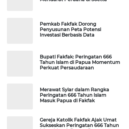
WAHANA
DESA
WISATA
Pemkab Fakfak Dorong
Penyusunan Peta Potensi
Investasi Berbasis Data
LAPAK
WAHANA
Bupati Fakfak: Peringatan 666
Wahana
Tahun Islam di Papua Momentum
Network
Perkuat Persaudaraan
KONSUMEN
LISTRIK
Merawat Syiar dalam Rangka
Peringatan 666 Tahun Islam
Masuk Papua di Fakfak
MASYARAKAT
KELISTRIKAN
Gereja Katolik Fakfak Ajak Umat
WALINKI
Sukseskan Peringatan 666 Tahun
ID