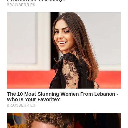
WN
NATUNA
WN
BINTAN
WN
MANDALIKA
WN
LIKUPANG
WN
LABUANBAJO
WN
BORNEO