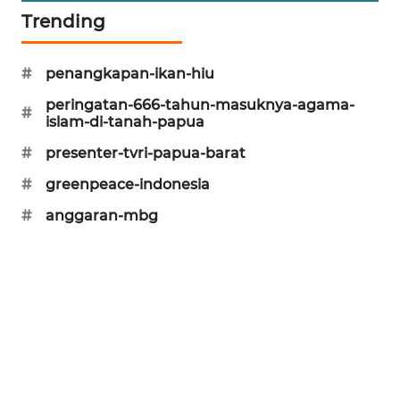
Trending
KARING
NEWS
#
penangkapan-ikan-hiu
JURNAL
peringatan-666-tahun-masuknya-agama-
MARITIM
#
islam-di-tanah-papua
#
presenter-tvri-papua-barat
HUMBANG
NEWS
#
greenpeace-indonesia
#
anggaran-mbg
GARONGGANG
NEWS
FISUELRI
ID
ENERGI
NEWS