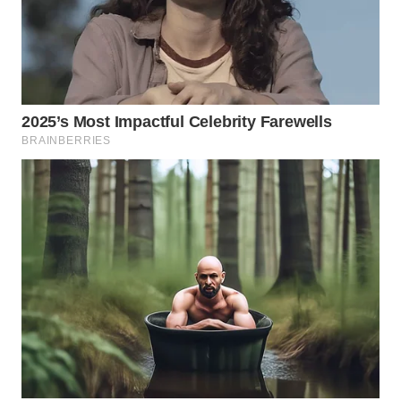
WAHANA
LISTRIK
WAHANA
TRAVEL
WAHANA
TV
WAHANANEWS
ID
WAHANANEWS
CO ID
WAHANANEWS
NET