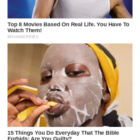
WN
PRIANGAN
TIMUR
WN
SEMARANG
WN
SOLO
WN
BOROBUDUR
WN
MADURA
WN
SURABAYA