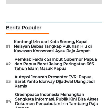
PORTAL
KONSUMEN
FORWAMKI
Berita Populer
ALPERKLINAS
Kantongi Izin dari Kota Sorong, Kapal
#1
Nelayan Bebas Tangkap Puluhan Hiu di
Kawasan Konservasi Ayau Raja Ampat
FORJASIDA
Pemkab Fakfak Sambut Gubernur Papua
#2
dan Papua Barat Jelang Peringatan 666
TAMBANG
Tahun Islam Masuk Papua
NEWS
Autopsi Jenazah Presenter TVRI Papua
#3
Barat Yanto Idorway Dijadwal Ulang Jadi
SITUNGIR
Kamis
NEWS
Greenpeace Indonesia Menangkan
Sengketa Informasi, Publik Kini Bisa Akses
SIDIKALANG
#4
Dokumen Pencabutan Izin Tambang Raja
NEWS