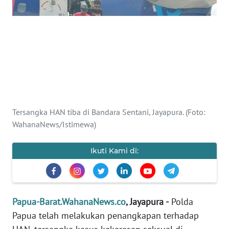
Informasi
INDEKS
BERITA
KONTAK
KAMI
INFO
Tersangka HAN tiba di Bandara Sentani, Jayapura. (Foto:
IKLAN
WahanaNews/Istimewa)
TENTANG
Ikuti Kami di:
KAMI
PEDOMAN
MEDIA
Papua-Barat.WahanaNews.co
, Jayapura -
Polda
SIBER
Papua telah melakukan penangkapan terhadap