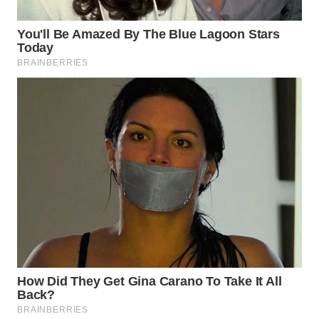
WN
TAPANULI
SELATAN
WN
TANJUNG
LESUNG
WN
KARO
WN
SIMALUNGUN
WN
LABUHANBATU