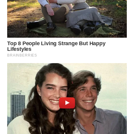
WN
MALUKU
WN
MALUT
WN
DAIRI
WN
DANAU
TOBA
WN
NIAS
WN
LANGKAT