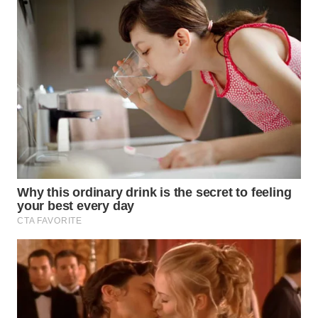
WN
SUMEDANG
WN
CIANJUR
WN
KEPULAUAN
SERIBU
WN
TANGERANG
WN
BINJAI
WN
CIREBON