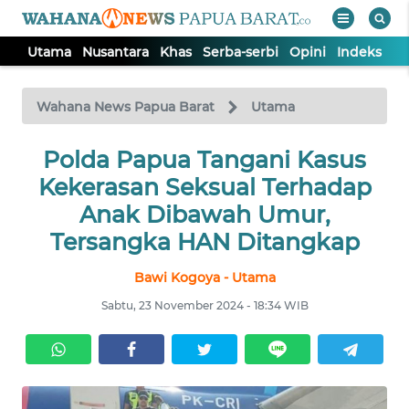
Utama
Nusantara
Khas
Serba-serbi
Opini
Indeks
WAHANA
Tutup
TV
Wahana News Papua Barat
Utama
UTAMA
Polda Papua Tangani Kasus
Kekerasan Seksual Terhadap
NUSANTARA
Anak Dibawah Umur,
Tersangka HAN Ditangkap
KHAS
Bawi Kogoya - Utama
Sabtu, 23 November 2024 - 18:34 WIB
SERBA-
SERBI
OPINI