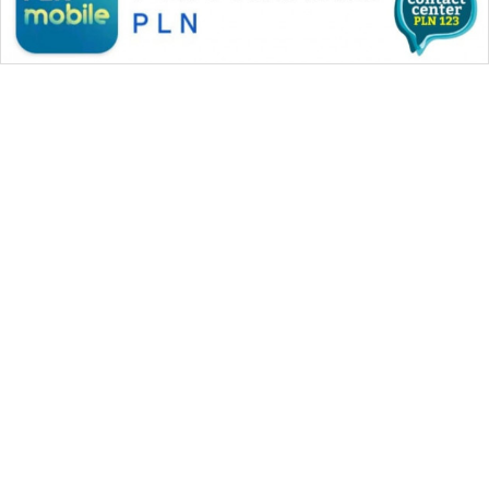
WAHANA MEDIA GROUP
|
|
|
WAHANA NEWS co
WAHANA TANI
WAHANA ADVOKAT
|
|
WAHANA INFRASTRUKTUR
WAHANA KONSUMEN
|
|
|
WAHANA LISTRIK
WAHANA TRAVEL
WAHANA TV
|
|
|
WAHANANEWS id
WAHANANEWS CO ID
WAHANANEWS NET
|
|
|
WAHANA SPORT ID
Wahana UMKM
Wahana Seleb
|
|
|
Wahana Persona
Wahana Otomotif
Wahana Health