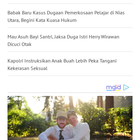
WN
Babak Baru Kasus Dugaan Pemerkosaan Pelajar di Nias
KALTARA
Utara, Begini Kata Kuasa Hukum
WN
Mau Asuh Bayi Santri, Jaksa Duga Istri Herry Wirawan
KALSEL
Dicuci Otak
WN
Kapolri Instruksikan Anak Buah Lebih Peka Tangani
KALTIM
Kekerasan Seksual
WN
SULSEL
WN
GORONTALO
WN
SULUT