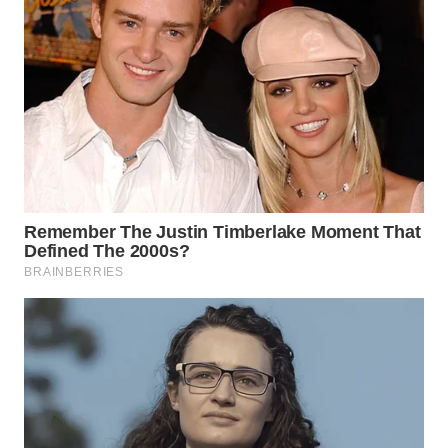
Wahana
Media
Group
WAHANA
NEWS
WAHANA
TANI
WAHANA
ADVOKAT
WAHANA
INFRASTRUKTUR
WAHANA
KONSUMEN