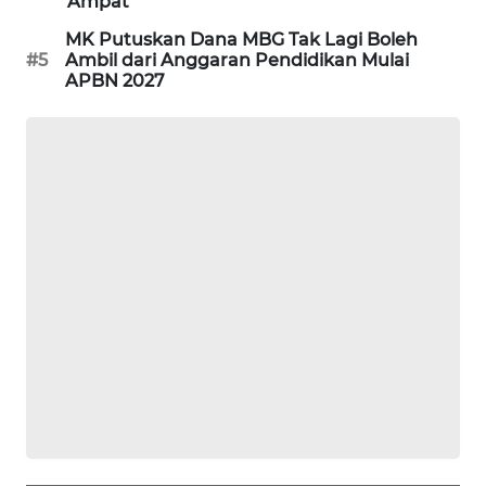
Ampat
MK Putuskan Dana MBG Tak Lagi Boleh
SIBARAGAS
#5
Ambil dari Anggaran Pendidikan Mulai
NEWS
APBN 2027
METRO
SIANTAR
NEWS
METRO
MEDAN
NEWS
METRO
JAKARTA
NEWS
KRT
NEWS