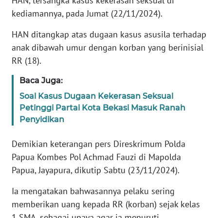
HAN, tersangka kasus kekerasan seksual di
REDAKSI
kediamannya, pada Jumat (22/11/2024).
KARIR
HAN ditangkap atas dugaan kasus asusila terhadap
anak dibawah umur dengan korban yang berinisial
DISCLAIMER
RR (18).
Baca Juga:
Wahana
News
Soal Kasus Dugaan Kekerasan Seksual
Regional
Petinggi Partai Kota Bekasi Masuk Ranah
Penyidikan
WN
SUMUT
Demikian keterangan pers Direskrimum Polda
Papua Kombes Pol Achmad Fauzi di Mapolda
WN
Papua, Jayapura, dikutip Sabtu (23/11/2024).
JAKARTA
Ia mengatakan bahwasannya pelaku sering
WN
memberikan uang kepada RR (korban) sejak kelas
JABAR
1 SMA, sebagai upaya agar ia menuruti