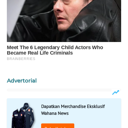
WAHANA
SPORT
WAHANA
UMKM
WAHANA
SELEB
WAHANA
Advertorial
PERSONA
WAHANA
OTOMOTIF
Dapatkan Merchandise Eksklusif
Wahana News
WAHANA
HEALTH