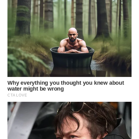
WAHANA
LISTRIK
WAHANA
TRAVEL
WAHANA
TV
WAHANANEWS
ID
WAHANANEWS
CO ID
WAHANANEWS
NET