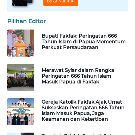
Buka Katalog
WAHANA
DESA
Pilihan Editor
WISATA
Bupati Fakfak: Peringatan 666
LAPAK
Tahun Islam di Papua Momentum
WAHANA
Perkuat Persaudaraan
Wahana
Network
Merawat Syiar dalam Rangka
Peringatan 666 Tahun Islam
Masuk Papua di Fakfak
KONSUMEN
LISTRIK
Gereja Katolik Fakfak Ajak Umat
MASYARAKAT
Sukseskan Peringatan 666 Tahun
KELISTRIKAN
Islam Masuk Papua, Jaga
Keamanan dan Ketertiban
WALINKI
ID