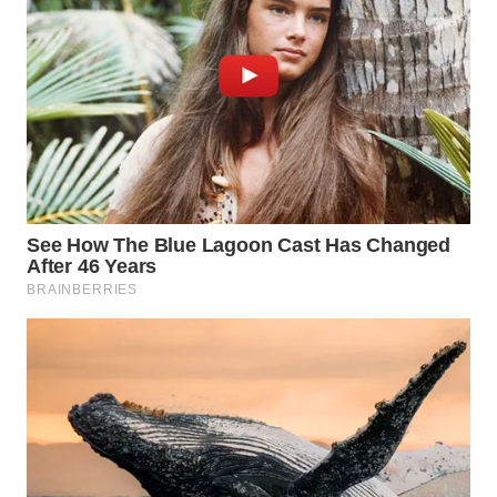
WN
INDRAMAYU
WN
KUNINGAN
WN
MAJALENGKA
WN
SUBANG
WN
SUKABUMI
WN
PURWAKARTA