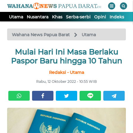
Utama
Nusantara
Khas
Serba-serbi
Opini
Indeks
WAHANA
Tutup
TV
Wahana News Papua Barat
Utama
UTAMA
Mulai Hari Ini Masa Berlaku
Paspor Baru hingga 10 Tahun
NUSANTARA
Redaksi - Utama
Rabu, 12 Oktober 2022 - 10:55 WIB
KHAS
SERBA-
SERBI
OPINI