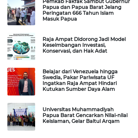
Pemkab Fakfak Sambut Gubernur
Papua dan Papua Barat Jelang
Peringatan 666 Tahun Islam
MAWAKA
Masuk Papua
ID
MARTABAT
Raja Ampat Didorong Jadi Model
NET
Keseimbangan Investasi,
Konservasi, dan Hak Adat
PLN
WATCH
Belajar dari Venezuela hingga
Swedia, Pakar Pariwisata UF
Ingatkan Raja Ampat Hindari
MKLI
Kutukan Sumber Daya Alam
LPKKI
Universitas Muhammadiyah
Papua Barat Gencarkan Nilai-nilai
LKKI
Keislaman, Gelar Baitul Arqam
KOPEKLIN