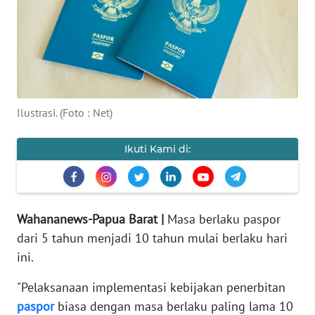
Informasi
INDEKS
BERITA
KONTAK
Ilustrasi. (Foto : Net)
KAMI
Ikuti Kami di:
INFO
IKLAN
TENTANG
Wahananews-Papua Barat |
Masa berlaku paspor
KAMI
dari 5 tahun menjadi 10 tahun mulai berlaku hari
PEDOMAN
ini.
MEDIA
SIBER
"Pelaksanaan implementasi kebijakan penerbitan
paspor
biasa dengan masa berlaku paling lama 10