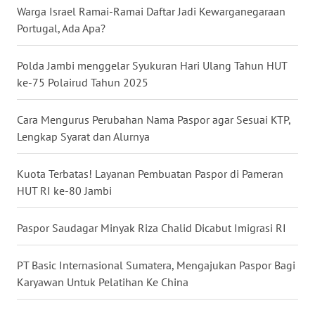
Warga Israel Ramai-Ramai Daftar Jadi Kewarganegaraan
Portugal, Ada Apa?
WN
NUSANTARA
Polda Jambi menggelar Syukuran Hari Ulang Tahun HUT
WN
ke-75 Polairud Tahun 2025
JOGJA
Cara Mengurus Perubahan Nama Paspor agar Sesuai KTP,
WN
Lengkap Syarat dan Alurnya
JATIM
Kuota Terbatas! Layanan Pembuatan Paspor di Pameran
WN
HUT RI ke-80 Jambi
BALI
Paspor Saudagar Minyak Riza Chalid Dicabut Imigrasi RI
WN
KALBAR
PT Basic Internasional Sumatera, Mengajukan Paspor Bagi
Karyawan Untuk Pelatihan Ke China
WN
KALTENG