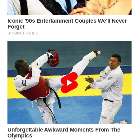
WN
BOGOR
WN
DEPOK
WN
TAPANULI
UTARA
WN
SAMOSIR
WN
PADANG
LAWAS