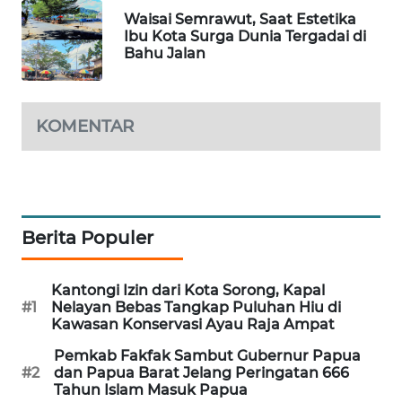
Waisai Semrawut, Saat Estetika
PORTAL
Ibu Kota Surga Dunia Tergadai di
KONSUMEN
Bahu Jalan
FORWAMKI
KOMENTAR
ALPERKLINAS
FORJASIDA
Berita Populer
TAMBANG
NEWS
Kantongi Izin dari Kota Sorong, Kapal
#1
Nelayan Bebas Tangkap Puluhan Hiu di
SITUNGIR
Kawasan Konservasi Ayau Raja Ampat
NEWS
Pemkab Fakfak Sambut Gubernur Papua
#2
dan Papua Barat Jelang Peringatan 666
SIDIKALANG
Tahun Islam Masuk Papua
NEWS