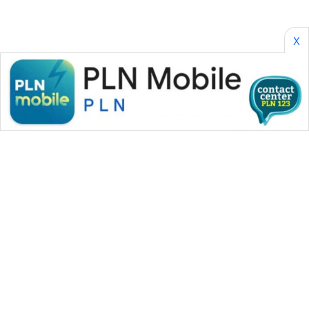
X
WAHANA MEDIA GROUP
|
|
|
WAHANA NEWS co
WAHANA TANI
WAHANA ADVOKAT