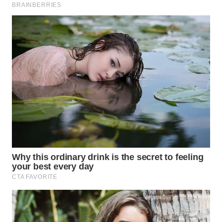
WN
SUMEDANG
WN
CIANJUR
WN
KEPULAUAN
SERIBU
WN
TANGERANG
WN
BINJAI
WN
CIREBON