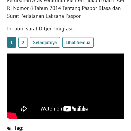
Perubahan Atas Peraturan Menteri Hukum dan HAM
RI Nomor 8 Tahun 2014 Tentang Paspor Biasa dan
WN
Surat Perjalanan Laksana Paspor.
SERAMBI
Ini poin surat Ditjen Imigrasi:
WN
JAMBI
1
2
Selanjutnya
Lihat Semua
WN
SULTRA
WN
NTB
WN
SULTENG
WN
Tag:
SULBAR