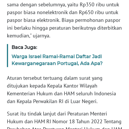
sama dengan sebelumnya, yaitu Rp350 ribu untuk
WN
paspor biasa nonelektronik dan Rp650 ribu untuk
BANTEN
paspor biasa elektronik. Biaya permohonan paspor
ini berlaku hingga peraturan berikutnya diterbitkan
WN
kemudian," ujarnya.
NTT
Baca Juga:
WN
Warga Israel Ramai-Ramai Daftar Jadi
KEPRI
Kewarganegaraan Portugal, Ada Apa?
WN
Aturan tersebut tertuang dalam surat yang
PAPUA
ditujukan kepada Kepala Kantor Wilayah
Kementerian Hukum dan HAM seluruh Indonesia
WN
PAPUA
dan Kepala Perwakilan RI di Luar Negeri.
BARAT
Surat itu tindak lanjut dari Peraturan Menteri
Hukum dan HAM RI Nomor 18 Tahun 2022 Tentang
WN
RIAU