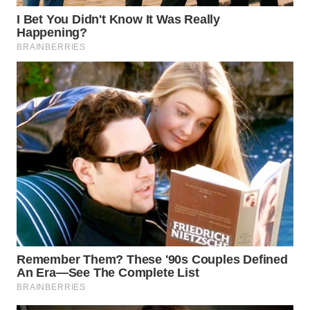
WN
NATUNA
WN
BINTAN
WN
MANDALIKA
WN
LIKUPANG
WN
LABUANBAJO
WN
BORNEO