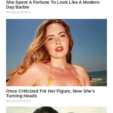
WN
MALUKU
WN
MALUT
WN
DAIRI
WN
DANAU
TOBA
WN
NIAS
WN
LANGKAT