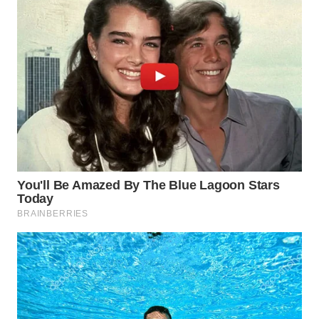
WN
TAPANULI
SELATAN
WN
TANJUNG
LESUNG
WN
KARO
WN
SIMALUNGUN
WN
LABUHANBATU