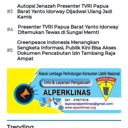
Autopsi Jenazah Presenter TVRI Papua
#3
Barat Yanto Idorway Dijadwal Ulang Jadi
SIBARAGAS
Kamis
NEWS
Presenter TVRI Papua Barat Yanto Idorway
#4
Ditemukan Tewas di Sungai Memti
METRO
SIANTAR
Greenpeace Indonesia Menangkan
NEWS
Sengketa Informasi, Publik Kini Bisa Akses
#5
Dokumen Pencabutan Izin Tambang Raja
Ampat
METRO
MEDAN
NEWS
METRO
JAKARTA
NEWS
KRT
NEWS
Trending