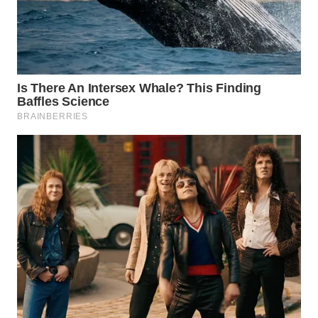
WN
PRIANGAN
TIMUR
WN
SEMARANG
WN
SOLO
WN
BOROBUDUR
WN
MADURA
WN
SURABAYA