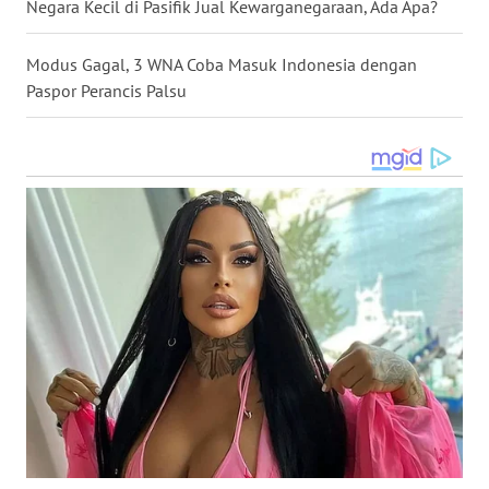
Negara Kecil di Pasifik Jual Kewarganegaraan, Ada Apa?
WN
Modus Gagal, 3 WNA Coba Masuk Indonesia dengan
KALTARA
Paspor Perancis Palsu
WN
KALSEL
WN
KALTIM
WN
SULSEL
WN
GORONTALO
WN
SULUT