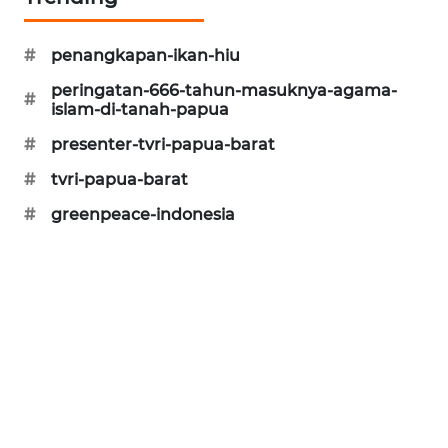
KARING
NEWS
#
penangkapan-ikan-hiu
peringatan-666-tahun-masuknya-agama-
#
JURNAL
islam-di-tanah-papua
MARITIM
#
presenter-tvri-papua-barat
HUMBANG
#
tvri-papua-barat
NEWS
#
greenpeace-indonesia
GARONGGANG
NEWS
FISUELRI
ID
ENERGI
NEWS