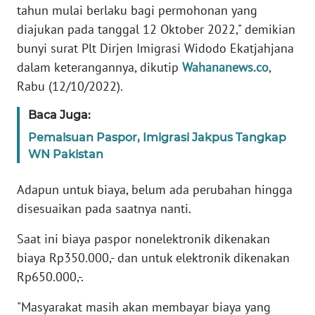
REDAKSI
tahun mulai berlaku bagi permohonan yang
diajukan pada tanggal 12 Oktober 2022," demikian
KARIR
bunyi surat Plt Dirjen Imigrasi Widodo Ekatjahjana
dalam keterangannya, dikutip
Wahananews.co
,
DISCLAIMER
Rabu (12/10/2022).
Baca Juga:
Wahana
News
Pemalsuan Paspor, Imigrasi Jakpus Tangkap
Regional
WN Pakistan
WN
Adapun untuk biaya, belum ada perubahan hingga
SUMUT
disesuaikan pada saatnya nanti.
WN
Saat ini biaya paspor nonelektronik dikenakan
JAKARTA
biaya Rp350.000,- dan untuk elektronik dikenakan
Rp650.000,-.
WN
JABAR
"Masyarakat masih akan membayar biaya yang