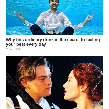
WN
TAPANULI
TENGAH
WN DELI
SERDANG
WN
TEBING
TINGGI
WN
PAKPAK
WN
KARAWANG
WN
BEKASI