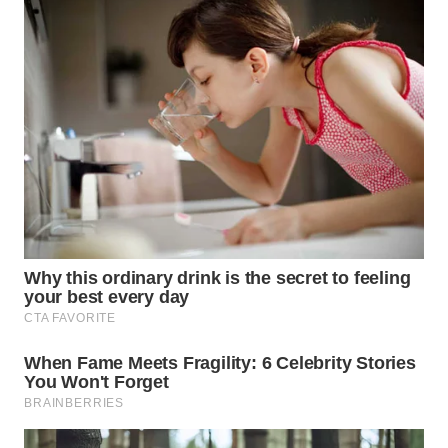
Wahana
Media
Group
WAHANA
NEWS
WAHANA
TANI
WAHANA
ADVOKAT
WAHANA
INFRASTRUKTUR
WAHANA
KONSUMEN