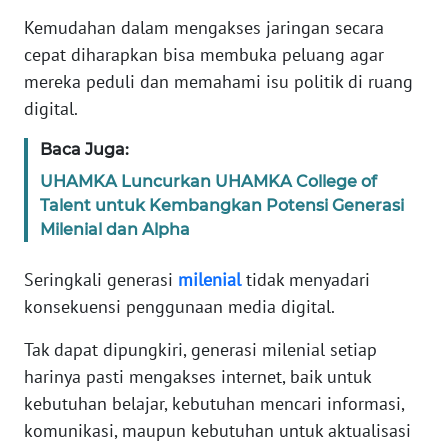
REDAKSI
Kemudahan dalam mengakses jaringan secara
cepat diharapkan bisa membuka peluang agar
KARIR
mereka peduli dan memahami isu politik di ruang
digital.
DISCLAIMER
Baca Juga:
Wahana
UHAMKA Luncurkan UHAMKA College of
News
Talent untuk Kembangkan Potensi Generasi
Regional
Milenial dan Alpha
WN
Seringkali generasi
milenial
tidak menyadari
SUMUT
konsekuensi penggunaan media digital.
WN
Tak dapat dipungkiri, generasi milenial setiap
JAKARTA
harinya pasti mengakses internet, baik untuk
kebutuhan belajar, kebutuhan mencari informasi,
WN
JABAR
komunikasi, maupun kebutuhan untuk aktualisasi