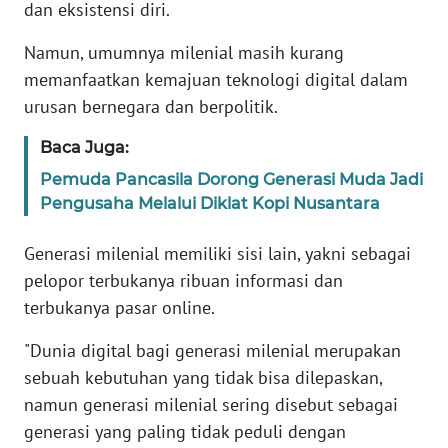
dan eksistensi diri.
WN
Namun, umumnya milenial masih kurang
BANTEN
memanfaatkan kemajuan teknologi digital dalam
urusan bernegara dan berpolitik.
WN
NTT
Baca Juga:
Pemuda Pancasila Dorong Generasi Muda Jadi
WN
KEPRI
Pengusaha Melalui Diklat Kopi Nusantara
Generasi milenial memiliki sisi lain, yakni sebagai
WN
PAPUA
pelopor terbukanya ribuan informasi dan
terbukanya pasar online.
WN
"Dunia digital bagi generasi milenial merupakan
PAPUA
BARAT
sebuah kebutuhan yang tidak bisa dilepaskan,
namun generasi milenial sering disebut sebagai
WN
generasi yang paling tidak peduli dengan
RIAU