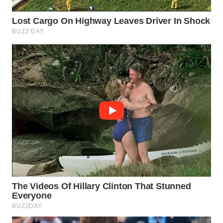
WN
NATUNA
WN
BINTAN
WN
MANDALIKA
WN
LIKUPANG
WN
LABUANBAJO
WN
BORNEO