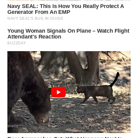
WN
SUMEDANG
WN
CIANJUR
WN
KEPULAUAN
SERIBU
WN
TANGERANG
WN
BINJAI
WN
CIREBON