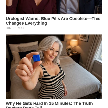
WN
MALUKU
WN
MALUT
WN
DAIRI
WN
DANAU
TOBA
WN
NIAS
WN
LANGKAT