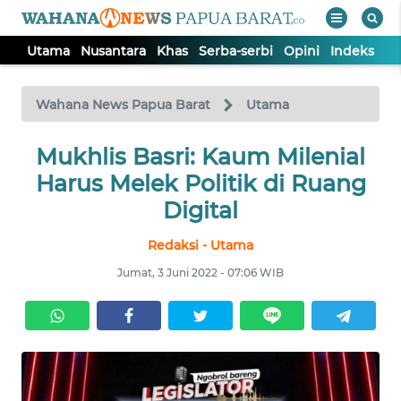
Utama
Nusantara
Khas
Serba-serbi
Opini
Indeks
WAHANA
Tutup
TV
Wahana News Papua Barat
Utama
UTAMA
Mukhlis Basri: Kaum Milenial
Harus Melek Politik di Ruang
NUSANTARA
Digital
Redaksi - Utama
KHAS
Jumat, 3 Juni 2022 - 07:06 WIB
SERBA-
SERBI
OPINI