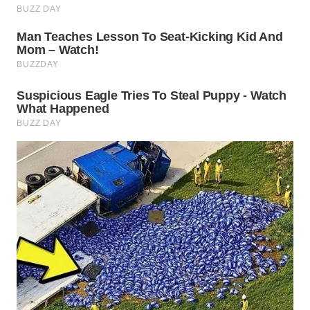
WN
PRIANGAN
TIMUR
WN
SEMARANG
WN
SOLO
WN
BOROBUDUR
WN
MADURA
WN
SURABAYA