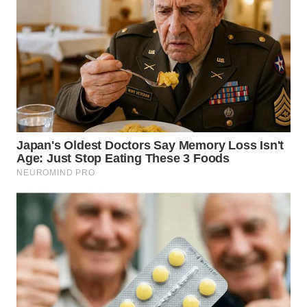
WN
TAPANULI
TENGAH
WN DELI
SERDANG
WN
TEBING
TINGGI
WN
PAKPAK
WN
KARAWANG
WN
BEKASI