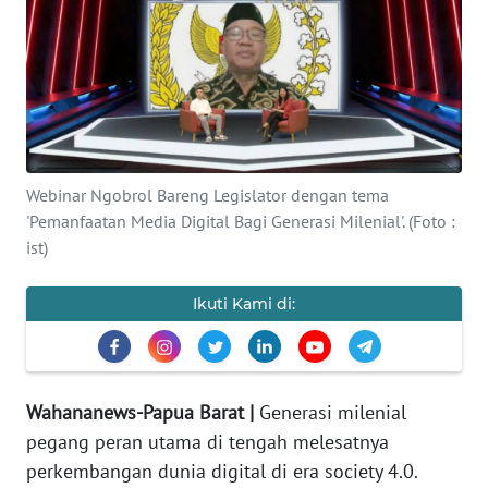
Informasi
INDEKS
BERITA
KONTAK
KAMI
Webinar Ngobrol Bareng Legislator dengan tema
'Pemanfaatan Media Digital Bagi Generasi Milenial'. (Foto :
INFO
ist)
IKLAN
Ikuti Kami di:
TENTANG
KAMI
PEDOMAN
Wahananews-Papua Barat |
Generasi milenial
MEDIA
pegang peran utama di tengah melesatnya
SIBER
perkembangan dunia digital di era society 4.0.