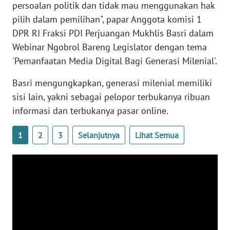
persoalan politik dan tidak mau menggunakan hak
pilih dalam pemilihan", papar Anggota komisi 1
WN
DPR RI Fraksi PDI Perjuangan Mukhlis Basri dalam
SERAMBI
Webinar Ngobrol Bareng Legislator dengan tema
'Pemanfaatan Media Digital Bagi Generasi Milenial'.
WN
JAMBI
Basri mengungkapkan, generasi milenial memiliki
sisi lain, yakni sebagai pelopor terbukanya ribuan
WN
informasi dan terbukanya pasar online.
SULTRA
1
2
3
Selanjutnya
Lihat Semua
WN
NTB
WN
SULTENG
WN
SULBAR