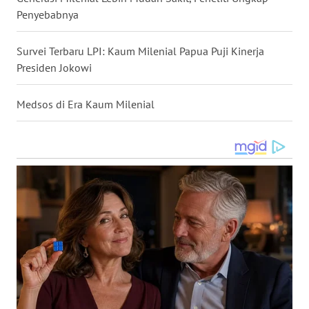
Penyebabnya
WN
KALTARA
Survei Terbaru LPI: Kaum Milenial Papua Puji Kinerja
Presiden Jokowi
WN
KALSEL
Medsos di Era Kaum Milenial
WN
KALTIM
WN
SULSEL
WN
GORONTALO
WN
SULUT