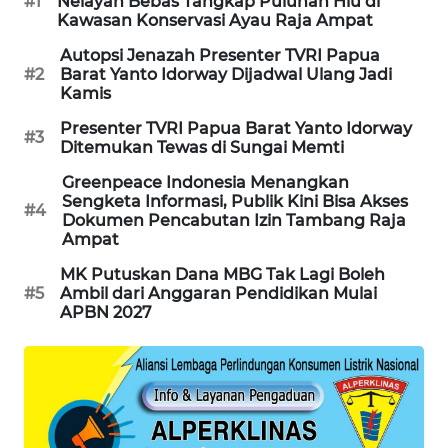
#1
Nelayan Bebas Tangkap Puluhan Hiu di
Kawasan Konservasi Ayau Raja Ampat
MAWAKA
Autopsi Jenazah Presenter TVRI Papua
ID
#2
Barat Yanto Idorway Dijadwal Ulang Jadi
Kamis
MARTABAT
Presenter TVRI Papua Barat Yanto Idorway
#3
NET
Ditemukan Tewas di Sungai Memti
Greenpeace Indonesia Menangkan
PLN
Sengketa Informasi, Publik Kini Bisa Akses
#4
WATCH
Dokumen Pencabutan Izin Tambang Raja
Ampat
MKLI
MK Putuskan Dana MBG Tak Lagi Boleh
#5
Ambil dari Anggaran Pendidikan Mulai
APBN 2027
LPKKI
LKKI
KOPEKLIN