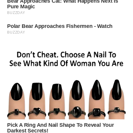
WN
INDRAMAYU
WN
KUNINGAN
WN
MAJALENGKA
WN
SUBANG
WN
SUKABUMI
WN
PURWAKARTA