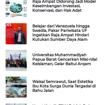
Raja Ampat Didorong Jadi Model
Keseimbangan Investasi,
WAHANA
Konservasi, dan Hak Adat
SPORT
Belajar dari Venezuela hingga
WAHANA
Swedia, Pakar Pariwisata UF
UMKM
Ingatkan Raja Ampat Hindari
Kutukan Sumber Daya Alam
WAHANA
SELEB
Universitas Muhammadiyah
Papua Barat Gencarkan Nilai-nilai
WAHANA
Keislaman, Gelar Baitul Arqam
PERSONA
WAHANA
Waisai Semrawut, Saat Estetika
OTOMOTIF
Ibu Kota Surga Dunia Tergadai di
Bahu Jalan
WAHANA
HEALTH