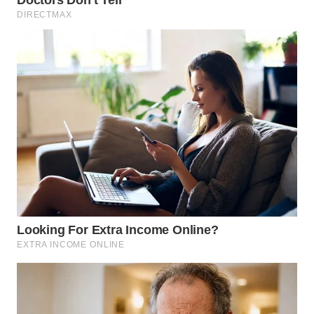
WN
TAPANULI
SELATAN
WN
TANJUNG
LESUNG
WN
KARO
WN
SIMALUNGUN
WN
LABUHANBATU