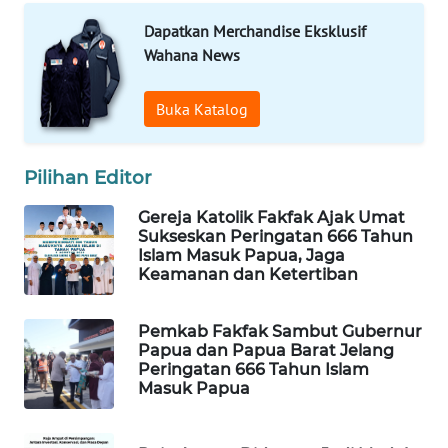
Dapatkan Merchandise Eksklusif
WAHANA
Wahana News
LISTRIK
Buka Katalog
WAHANA
TRAVEL
Pilihan Editor
WAHANA
TV
Gereja Katolik Fakfak Ajak Umat
Sukseskan Peringatan 666 Tahun
Islam Masuk Papua, Jaga
WAHANANEWS
Keamanan dan Ketertiban
ID
Pemkab Fakfak Sambut Gubernur
WAHANANEWS
Papua dan Papua Barat Jelang
CO ID
Peringatan 666 Tahun Islam
Masuk Papua
WAHANANEWS
NET