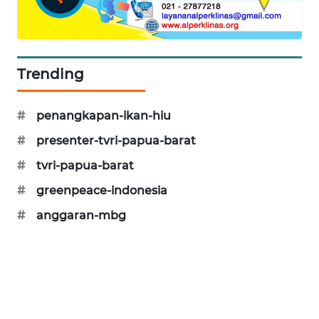
PORTAL
KONSUMEN
Trending
FORWAMKI
#
penangkapan-ikan-hiu
ALPERKLINAS
#
presenter-tvri-papua-barat
FORJASIDA
#
tvri-papua-barat
#
greenpeace-indonesia
TAMBANG
NEWS
#
anggaran-mbg
SITUNGIR
NEWS
SIDIKALANG
NEWS