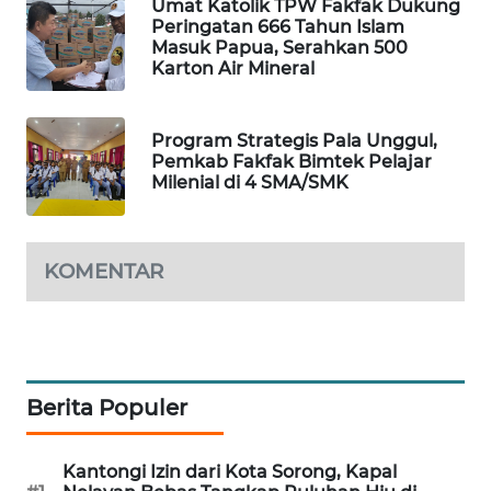
Umat Katolik TPW Fakfak Dukung
Peringatan 666 Tahun Islam
WAHANA
Masuk Papua, Serahkan 500
DESA
Karton Air Mineral
WISATA
Program Strategis Pala Unggul,
LAPAK
Pemkab Fakfak Bimtek Pelajar
WAHANA
Milenial di 4 SMA/SMK
Wahana
Network
KOMENTAR
KONSUMEN
LISTRIK
MASYARAKAT
Berita Populer
KELISTRIKAN
WALINKI
Kantongi Izin dari Kota Sorong, Kapal
ID