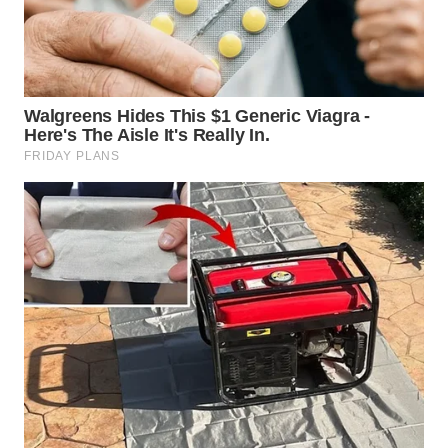
WN
BOGOR
WN
DEPOK
WN
TAPANULI
UTARA
WN
SAMOSIR
WN
PADANG
LAWAS