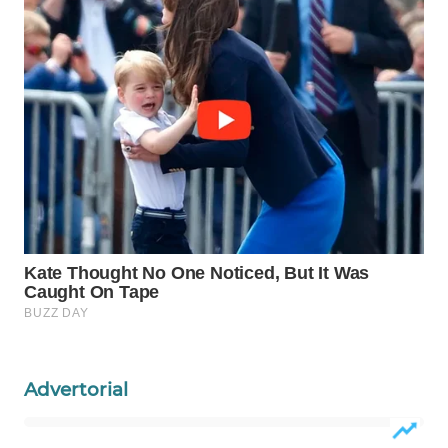
Wahana
Media
Group
WAHANA
NEWS
WAHANA
TANI
WAHANA
ADVOKAT
WAHANA
INFRASTRUKTUR
Advertorial
WAHANA
KONSUMEN