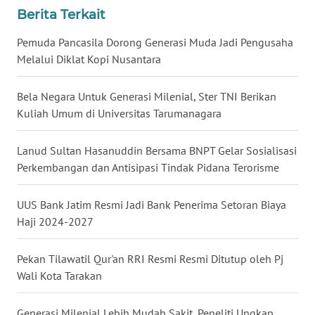
Berita Terkait
WN
Pemuda Pancasila Dorong Generasi Muda Jadi Pengusaha
NUSANTARA
Melalui Diklat Kopi Nusantara
WN
Bela Negara Untuk Generasi Milenial, Ster TNI Berikan
JOGJA
Kuliah Umum di Universitas Tarumanagara
WN
JATIM
Lanud Sultan Hasanuddin Bersama BNPT Gelar Sosialisasi
Perkembangan dan Antisipasi Tindak Pidana Terorisme
WN
BALI
UUS Bank Jatim Resmi Jadi Bank Penerima Setoran Biaya
Haji 2024-2027
WN
KALBAR
Pekan Tilawatil Qur'an RRI Resmi Resmi Ditutup oleh Pj
Wali Kota Tarakan
WN
KALTENG
Generasi Milenial Lebih Mudah Sakit, Peneliti Ungkap