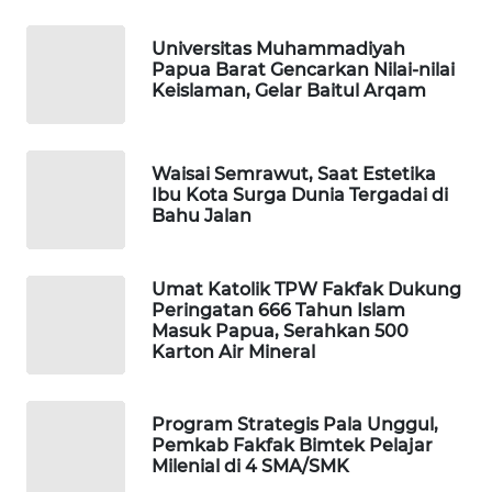
Universitas Muhammadiyah
MAWAKA
Papua Barat Gencarkan Nilai-nilai
ID
Keislaman, Gelar Baitul Arqam
MARTABAT
NET
Waisai Semrawut, Saat Estetika
Ibu Kota Surga Dunia Tergadai di
Bahu Jalan
PLN
WATCH
Umat Katolik TPW Fakfak Dukung
MKLI
Peringatan 666 Tahun Islam
Masuk Papua, Serahkan 500
Karton Air Mineral
LPKKI
LKKI
Program Strategis Pala Unggul,
Pemkab Fakfak Bimtek Pelajar
Milenial di 4 SMA/SMK
KOPEKLIN