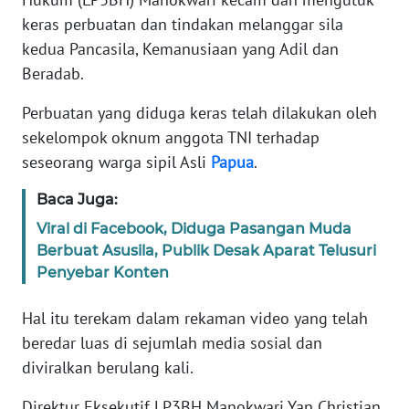
REDAKSI
keras perbuatan dan tindakan melanggar sila
kedua Pancasila, Kemanusiaan yang Adil dan
KARIR
Beradab.
DISCLAIMER
Perbuatan yang diduga keras telah dilakukan oleh
sekelompok oknum anggota TNI terhadap
Wahana
seseorang warga sipil Asli
Papua
.
News
Regional
Baca Juga:
Viral di Facebook, Diduga Pasangan Muda
WN
Berbuat Asusila, Publik Desak Aparat Telusuri
SUMUT
Penyebar Konten
WN
Hal itu terekam dalam rekaman video yang telah
JAKARTA
beredar luas di sejumlah media sosial dan
diviralkan berulang kali.
WN
JABAR
Direktur Eksekutif LP3BH Manokwari Yan Christian