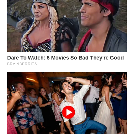
WAHANA
LISTRIK
WAHANA
TRAVEL
WAHANA
TV
WAHANANEWS
ID
WAHANANEWS
CO ID
WAHANANEWS
NET