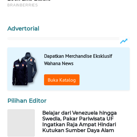
WAHANA
DESA
WISATA
Advertorial
LAPAK
WAHANA
Dapatkan Merchandise Eksklusif
Wahana
Wahana News
Network
Buka Katalog
KONSUMEN
LISTRIK
Pilihan Editor
MASYARAKAT
Belajar dari Venezuela hingga
KELISTRIKAN
Swedia, Pakar Pariwisata UF
Ingatkan Raja Ampat Hindari
WALINKI
Kutukan Sumber Daya Alam
ID