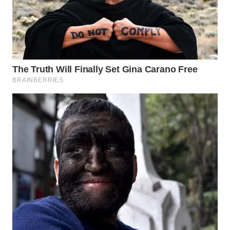
WN
BOGOR
WN
DEPOK
WN
TAPANULI
UTARA
WN
SAMOSIR
WN
PADANG
LAWAS