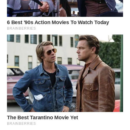
WN
NATUNA
WN
BINTAN
WN
MANDALIKA
WN
LIKUPANG
WN
LABUANBAJO
WN
BORNEO