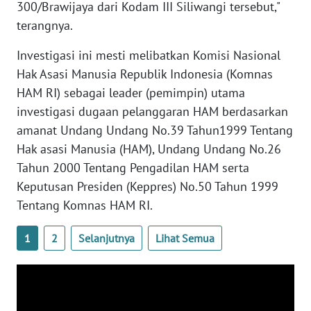
300/Brawijaya dari Kodam III Siliwangi tersebut,"
terangnya.
WN
BABEL
Investigasi ini mesti melibatkan Komisi Nasional
Hak Asasi Manusia Republik Indonesia (Komnas
WN
HAM RI) sebagai leader (pemimpin) utama
SUMBAR
investigasi dugaan pelanggaran HAM berdasarkan
amanat Undang Undang No.39 Tahun1999 Tentang
WN
Hak asasi Manusia (HAM), Undang Undang No.26
SUMSEL
Tahun 2000 Tentang Pengadilan HAM serta
Keputusan Presiden (Keppres) No.50 Tahun 1999
WN
BENGKULU
Tentang Komnas HAM RI.
WN
1
2
Selanjutnya
Lihat Semua
LAMPUNG
WN
JATENG