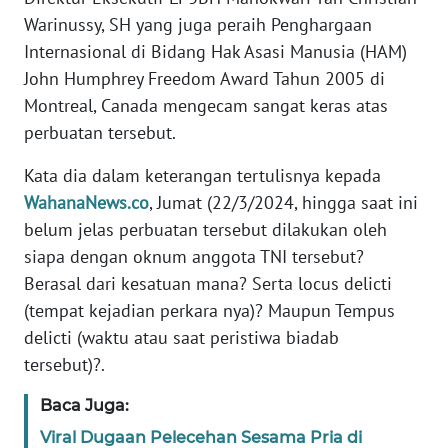
Warinussy, SH yang juga peraih Penghargaan
WN
Internasional di Bidang Hak Asasi Manusia (HAM)
BANTEN
John Humphrey Freedom Award Tahun 2005 di
Montreal, Canada mengecam sangat keras atas
WN
NTT
perbuatan tersebut.
Kata dia dalam keterangan tertulisnya kepada
WN
WahanaNews.co
, Jumat (22/3/2024, hingga saat ini
KEPRI
belum jelas perbuatan tersebut dilakukan oleh
siapa dengan oknum anggota TNI tersebut?
WN
PAPUA
Berasal dari kesatuan mana? Serta locus delicti
(tempat kejadian perkara nya)? Maupun Tempus
WN
delicti (waktu atau saat peristiwa biadab
PAPUA
tersebut)?.
BARAT
Baca Juga:
WN
Viral Dugaan Pelecehan Sesama Pria di
RIAU