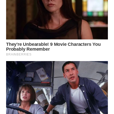
WN
PRIANGAN
TIMUR
WN
SEMARANG
WN
SOLO
WN
BOROBUDUR
WN
MADURA
WN
SURABAYA