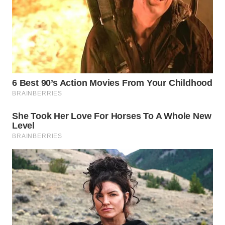
WN
TAPANULI
TENGAH
WN DELI
SERDANG
WN
TEBING
TINGGI
WN
PAKPAK
WN
KARAWANG
WN
BEKASI