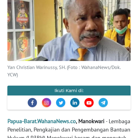
Informasi
INDEKS
BERITA
KONTAK
KAMI
INFO
Yan Christian Warinussy, SH. (Foto : WahanaNews/Dok.
IKLAN
YCW)
TENTANG
Ikuti Kami di:
KAMI
PEDOMAN
MEDIA
Papua-Barat.WahanaNews.co
, Manokwari
- Lembaga
SIBER
Penelitian, Pengkajian dan Pengembangan Bantuan
Hukum (LP3BH) Manokwari kecam dan mengutuk