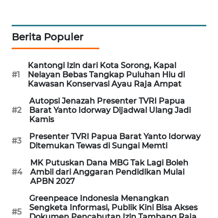
SIBARAGAS
NEWS
Berita Populer
METRO
Kantongi Izin dari Kota Sorong, Kapal
SIANTAR
#1
Nelayan Bebas Tangkap Puluhan Hiu di
NEWS
Kawasan Konservasi Ayau Raja Ampat
Autopsi Jenazah Presenter TVRI Papua
METRO
#2
Barat Yanto Idorway Dijadwal Ulang Jadi
MEDAN
Kamis
NEWS
Presenter TVRI Papua Barat Yanto Idorway
#3
Ditemukan Tewas di Sungai Memti
METRO
JAKARTA
MK Putuskan Dana MBG Tak Lagi Boleh
NEWS
#4
Ambil dari Anggaran Pendidikan Mulai
APBN 2027
KRT
Greenpeace Indonesia Menangkan
NEWS
Sengketa Informasi, Publik Kini Bisa Akses
#5
Dokumen Pencabutan Izin Tambang Raja