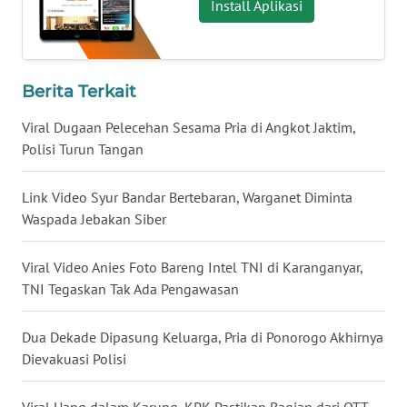
Install Aplikasi
WN
KALTARA
Berita Terkait
WN
KALSEL
Viral Dugaan Pelecehan Sesama Pria di Angkot Jaktim,
Polisi Turun Tangan
WN
KALTIM
Link Video Syur Bandar Bertebaran, Warganet Diminta
Waspada Jebakan Siber
WN
SULSEL
Viral Video Anies Foto Bareng Intel TNI di Karanganyar,
TNI Tegaskan Tak Ada Pengawasan
WN
GORONTALO
Dua Dekade Dipasung Keluarga, Pria di Ponorogo Akhirnya
Dievakuasi Polisi
WN
SULUT