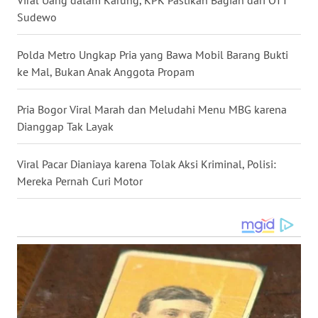
Viral Uang dalam Karung, KPK Pastikan Bagian dari OTT
Sudewo
WN
MALUKU
Polda Metro Ungkap Pria yang Bawa Mobil Barang Bukti
ke Mal, Bukan Anak Anggota Propam
WN
MALUT
Pria Bogor Viral Marah dan Meludahi Menu MBG karena
Dianggap Tak Layak
WN
DAIRI
Viral Pacar Dianiaya karena Tolak Aksi Kriminal, Polisi:
Mereka Pernah Curi Motor
WN
DANAU
TOBA
WN
NIAS
WN
LANGKAT