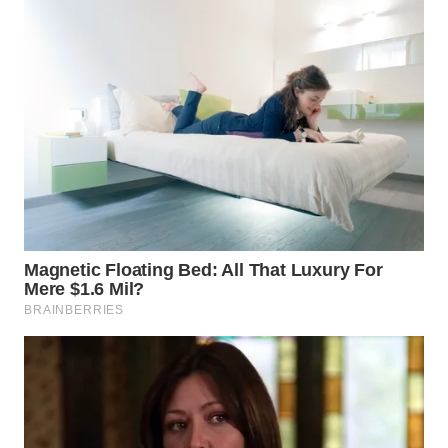
WN
INDRAMAYU
WN
KUNINGAN
WN
MAJALENGKA
WN
SUBANG
WN
SUKABUMI
WN
PURWAKARTA