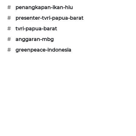
#
penangkapan-ikan-hiu
CILEUNGSI
NEWS
#
presenter-tvri-papua-barat
#
tvri-papua-barat
BERKAT
NEWS
#
anggaran-mbg
#
greenpeace-indonesia
BERAMPU
NEWS
ANUGERAH
NEWS
AKHLAK
ID
PERAPKI
NEWS