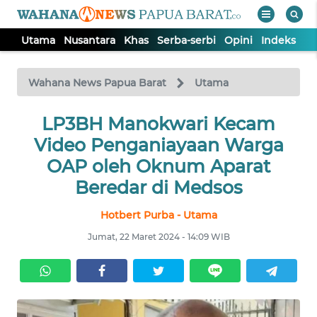
Utama
Nusantara
Khas
Serba-serbi
Opini
Indeks
WAHANA
Tutup
TV
Wahana News Papua Barat
Utama
UTAMA
LP3BH Manokwari Kecam
Video Penganiayaan Warga
NUSANTARA
OAP oleh Oknum Aparat
Beredar di Medsos
KHAS
Hotbert Purba - Utama
Jumat, 22 Maret 2024 - 14:09 WIB
SERBA-
SERBI
OPINI