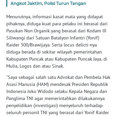
Angkot Jaktim, Polisi Turun Tangan
WN
Menurutnya, informasi kasat mata yang didapat
SERAMBI
pihaknya, diduga kuat para pelaku ini berasal dari
Pasukan Non Organik yang berasal dari Kodam III
WN
Siliwangi dari Satuan Batalyon Infantri (Yonif)
JAMBI
Raider 300/Brawijaya. Serta locus delicti-nya
diduga berada di sekitar wilayah pemerintahan
WN
SULTRA
Kabupaten Puncak atau Kabupaten Puncak Jaya, di
Mulia, Logos dan atau Sinak.
WN
NTB
"Saya sebagai salah satu Advokat dan Pembela Hak
Asasi Manusia (HAM) mendesak Presiden Republik
WN
Indonesia Joko Widodo selaku Kepala Negara dan
SULTENG
Panglima TNI agar memerintahkan dilakukannya
penyelidikan (investigasi) menyeluruh terhadap
WN
seluruh personil TNI yang berasal dari Yonif Raider
SULBAR