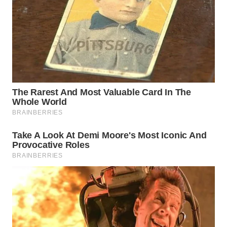
WN
TAPANULI
SELATAN
WN
TANJUNG
LESUNG
WN
KARO
WN
SIMALUNGUN
WN
LABUHANBATU