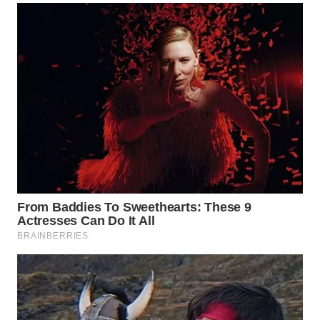
Wahana
Media
Group
WAHANA
NEWS
WAHANA
TANI
WAHANA
ADVOKAT
WAHANA
INFRASTRUKTUR
WAHANA
KONSUMEN