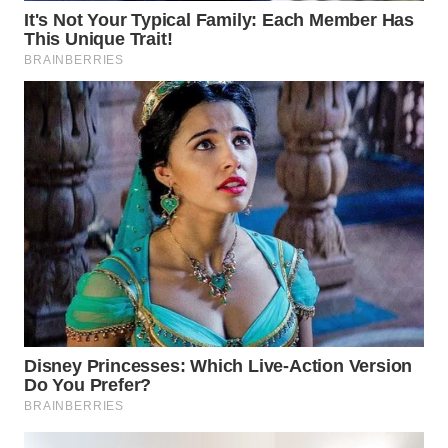
WN
SUMEDANG
WN
CIANJUR
WN
KEPULAUAN
SERIBU
WN
TANGERANG
WN
BINJAI
WN
CIREBON