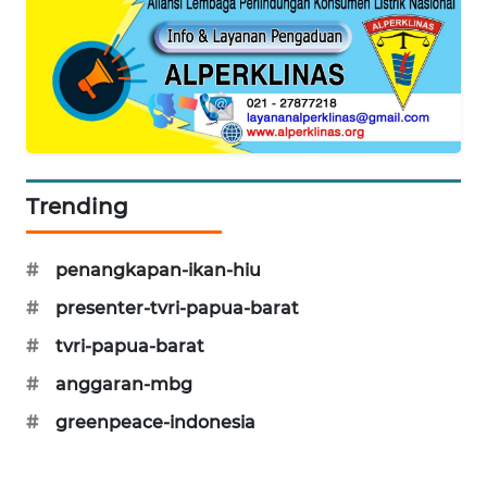
CILEUNGSI
NEWS
BERKAT
NEWS
BERAMPU
Trending
NEWS
ANUGERAH
#
penangkapan-ikan-hiu
NEWS
#
presenter-tvri-papua-barat
#
tvri-papua-barat
AKHLAK
ID
#
anggaran-mbg
#
greenpeace-indonesia
PERAPKI
NEWS