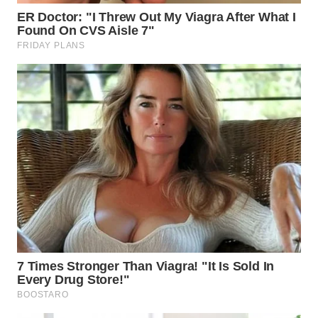
WN
BOGOR
WN
DEPOK
WN
TAPANULI
UTARA
WN
SAMOSIR
WN
PADANG
LAWAS