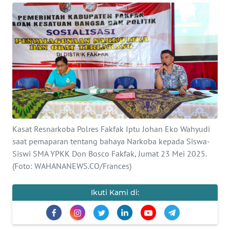
Informasi
INDEKS
BERITA
KONTAK
KAMI
INFO
IKLAN
Kasat Resnarkoba Polres Fakfak Iptu Johan Eko Wahyudi
saat pemaparan tentang bahaya Narkoba kepada Siswa-
TENTANG
Siswi SMA YPKK Don Bosco Fakfak, Jumat 23 Mei 2025.
KAMI
(Foto: WAHANANEWS.CO/Frances)
PEDOMAN
Ikuti Kami di:
MEDIA
SIBER