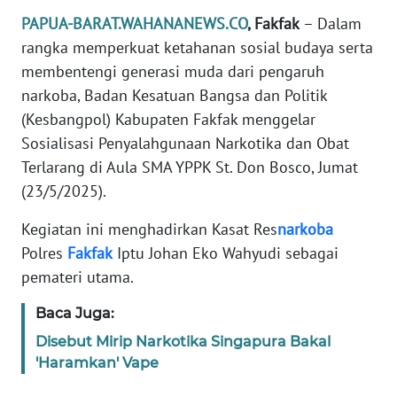
REDAKSI
PAPUA-BARAT.WAHANANEWS.CO
, Fakfak
– Dalam
rangka memperkuat ketahanan sosial budaya serta
KARIR
membentengi generasi muda dari pengaruh
narkoba, Badan Kesatuan Bangsa dan Politik
DISCLAIMER
(Kesbangpol) Kabupaten Fakfak menggelar
Sosialisasi Penyalahgunaan Narkotika dan Obat
Wahana
Terlarang di Aula SMA YPPK St. Don Bosco, Jumat
News
Regional
(23/5/2025).
Kegiatan ini menghadirkan Kasat Res
narkoba
WN
SUMUT
Polres
Fakfak
Iptu Johan Eko Wahyudi sebagai
pemateri utama.
WN
Baca Juga:
JAKARTA
Disebut Mirip Narkotika Singapura Bakal
WN
'Haramkan' Vape
JABAR