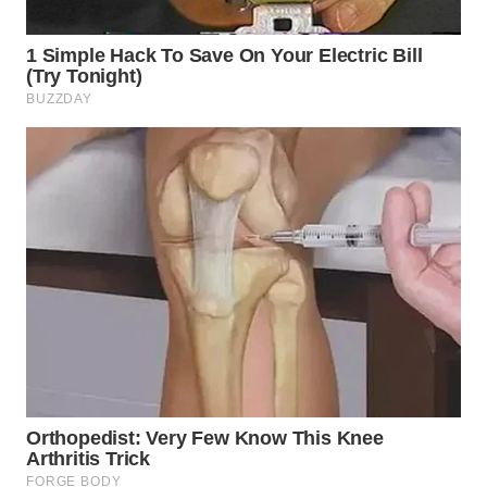
WN
NATUNA
WN
BINTAN
WN
MANDALIKA
WN
LIKUPANG
WN
LABUANBAJO
WN
BORNEO