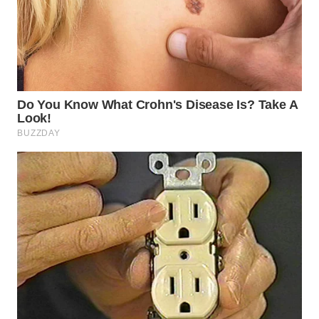
WN
PRIANGAN
TIMUR
WN
SEMARANG
WN
SOLO
WN
BOROBUDUR
WN
MADURA
WN
SURABAYA