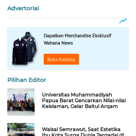
Advertorial
MAWAKA
ID
Dapatkan Merchandise Eksklusif
MARTABAT
Wahana News
NET
Buka Katalog
PLN
WATCH
Pilihan Editor
MKLI
Universitas Muhammadiyah
LPKKI
Papua Barat Gencarkan Nilai-nilai
Keislaman, Gelar Baitul Arqam
LKKI
Waisai Semrawut, Saat Estetika
KOPEKLIN
Ibu Kota Surga Dunia Tergadai di