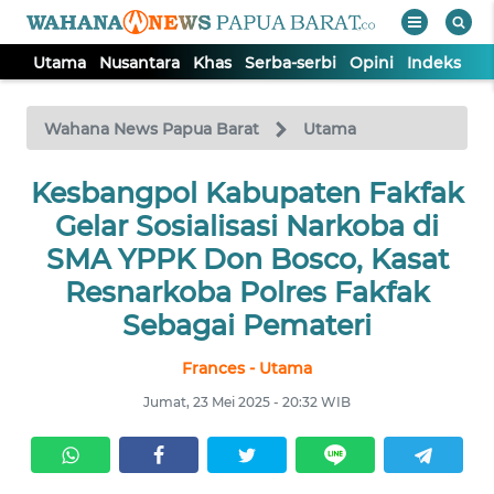
Utama
Nusantara
Khas
Serba-serbi
Opini
Indeks
WAHANA
Tutup
TV
Wahana News Papua Barat
Utama
Kesbangpol Kabupaten Fakfak
UTAMA
Gelar Sosialisasi Narkoba di
NUSANTARA
SMA YPPK Don Bosco, Kasat
Resnarkoba Polres Fakfak
KHAS
Sebagai Pemateri
Frances - Utama
SERBA-
SERBI
Jumat, 23 Mei 2025 - 20:32 WIB
OPINI