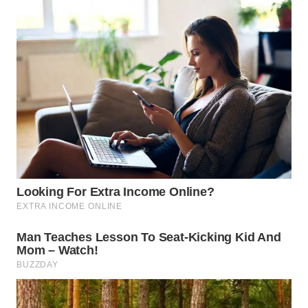
WN
SUMEDANG
WN
CIANJUR
WN
KEPULAUAN
SERIBU
WN
TANGERANG
WN
BINJAI
WN
CIREBON