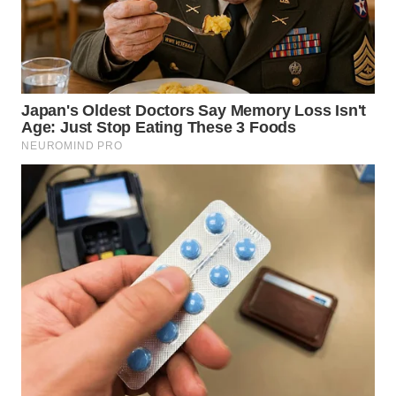
WN
TAPANULI
TENGAH
WN DELI
SERDANG
WN
TEBING
TINGGI
WN
PAKPAK
WN
KARAWANG
WN
BEKASI