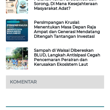
Sorong, Di Mana Kesejahteraan
Masyarakat Adat?
SIBARAGAS
NEWS
Persimpangan Krusial:
Menentukan Masa Depan Raja
METRO
Ampat dan Generasi Mendatang
SIANTAR
Ditengah Tantangan Investasi
NEWS
Sampah di Waisai Dibereskan
METRO
BLUD, Langkah Antisipasi Cegah
MEDAN
Pencemaran Perairan dan
NEWS
Kerusakan Ekosistem Laut
METRO
JAKARTA
KOMENTAR
NEWS
KRT
NEWS