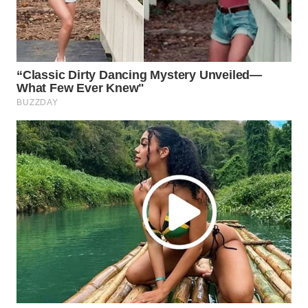
WAHANA
SPORT
WAHANA
UMKM
WAHANA
SELEB
WAHANA
PERSONA
WAHANA
OTOMOTIF
WAHANA
HEALTH