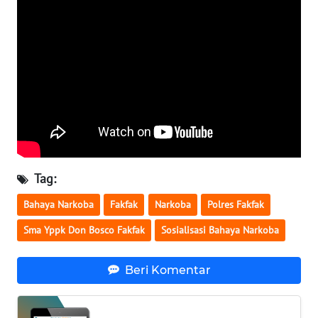
WN
NUSANTARA
WN
JOGJA
WN
JATIM
Tag:
WN
BALI
Bahaya Narkoba
Fakfak
Narkoba
Polres Fakfak
Sma Yppk Don Bosco Fakfak
Sosialisasi Bahaya Narkoba
WN
KALBAR
Beri Komentar
WN
KALTENG