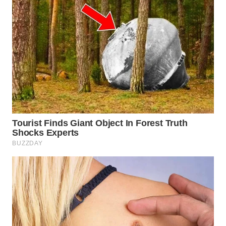
WN
INDRAMAYU
WN
KUNINGAN
WN
MAJALENGKA
WN
SUBANG
WN
SUKABUMI
WN
PURWAKARTA