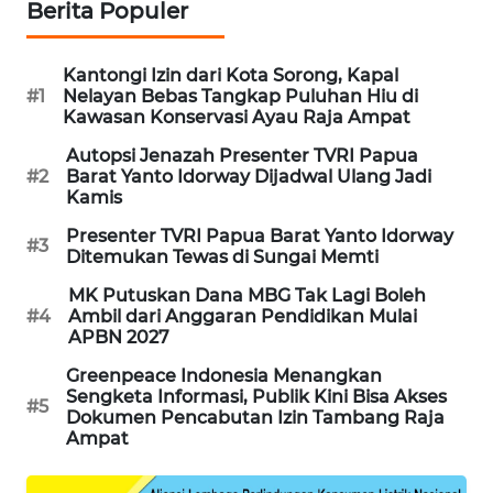
Berita Populer
KARING
NEWS
Kantongi Izin dari Kota Sorong, Kapal
#1
Nelayan Bebas Tangkap Puluhan Hiu di
JURNAL
Kawasan Konservasi Ayau Raja Ampat
MARITIM
Autopsi Jenazah Presenter TVRI Papua
#2
Barat Yanto Idorway Dijadwal Ulang Jadi
HUMBANG
Kamis
NEWS
Presenter TVRI Papua Barat Yanto Idorway
#3
Ditemukan Tewas di Sungai Memti
GARONGGANG
MK Putuskan Dana MBG Tak Lagi Boleh
NEWS
#4
Ambil dari Anggaran Pendidikan Mulai
APBN 2027
FISUELRI
Greenpeace Indonesia Menangkan
ID
Sengketa Informasi, Publik Kini Bisa Akses
#5
Dokumen Pencabutan Izin Tambang Raja
Ampat
ENERGI
NEWS