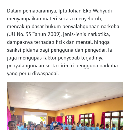
Dalam pemaparannya, Iptu Johan Eko Wahyudi
WN
menyampaikan materi secara menyeluruh,
SERAMBI
mencakup dasar hukum penyalahgunaan narkoba
(UU No. 35 Tahun 2009), jenis-jenis narkotika,
WN
dampaknya terhadap fisik dan mental, hingga
JAMBI
sanksi pidana bagi pengguna dan pengedar. Ia
juga mengupas faktor penyebab terjadinya
WN
SULTRA
penyalahgunaan serta ciri-ciri pengguna narkoba
yang perlu diwaspadai.
WN
NTB
WN
SULTENG
WN
SULBAR