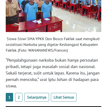
WN
BABEL
WN
SUMBAR
Siswa-Siswi SMA YPKK Don Bosco Fakfak saat mengikuti
sosialisasi Narkoba yang digelar Kesbangpol Kabupaten
WN
Fakfak. (Foto: WAHANANEWS/Frances)
SUMSEL
“Penyalahgunaan narkoba bukan hanya persoalan
WN
pribadi, tetapi juga masalah sosial dan nasional.
BENGKULU
Sekali terjerat, sulit untuk lepas. Karena itu, jangan
pernah mencoba,” urai Iptu Johan di hadapan para
WN
siswa.
LAMPUNG
1
2
Selanjutnya
Lihat Semua
WN
JATENG