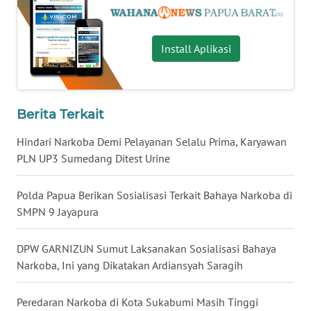
WN
KALTARA
Install Aplikasi
WN
KALSEL
Berita Terkait
WN
Hindari Narkoba Demi Pelayanan Selalu Prima, Karyawan
KALTIM
PLN UP3 Sumedang Ditest Urine
WN
Polda Papua Berikan Sosialisasi Terkait Bahaya Narkoba di
SULSEL
SMPN 9 Jayapura
WN
GORONTALO
DPW GARNIZUN Sumut Laksanakan Sosialisasi Bahaya
Narkoba, Ini yang Dikatakan Ardiansyah Saragih
WN
SULUT
Peredaran Narkoba di Kota Sukabumi Masih Tinggi