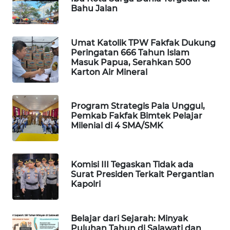
Bahu Jalan
PORTAL
KONSUMEN
Umat Katolik TPW Fakfak Dukung
Peringatan 666 Tahun Islam
FORWAMKI
Masuk Papua, Serahkan 500
Karton Air Mineral
ALPERKLINAS
Program Strategis Pala Unggul,
FORJASIDA
Pemkab Fakfak Bimtek Pelajar
Milenial di 4 SMA/SMK
TAMBANG
NEWS
Komisi III Tegaskan Tidak ada
Surat Presiden Terkait Pergantian
SITUNGIR
Kapolri
NEWS
SIDIKALANG
Belajar dari Sejarah: Minyak
NEWS
Puluhan Tahun di Salawati dan