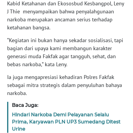
Kabid Ketahanan dan Ekososbud Kesbangpol, Leny
WN
J Thie menyampaikan bahwa penyalahgunaan
BANTEN
narkoba merupakan ancaman serius terhadap
ketahanan bangsa.
WN
NTT
“Kegiatan ini bukan hanya sekadar sosialisasi, tapi
bagian dari upaya kami membangun karakter
WN
generasi muda Fakfak agar tangguh, sehat, dan
KEPRI
bebas narkoba,” kata Leny.
WN
Ia juga mengapresiasi kehadiran Polres Fakfak
PAPUA
sebagai mitra strategis dalam penyuluhan bahaya
narkoba.
WN
PAPUA
Baca Juga:
BARAT
Hindari Narkoba Demi Pelayanan Selalu
Prima, Karyawan PLN UP3 Sumedang Ditest
WN
Urine
RIAU