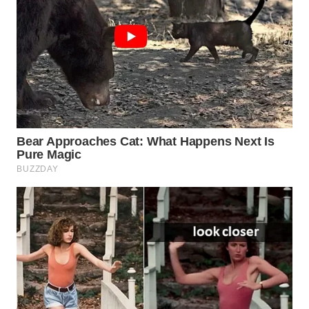
WAHANA
LISTRIK
WAHANA
TRAVEL
WAHANA
TV
WAHANANEWS
ID
WAHANANEWS
CO ID
WAHANANEWS
NET