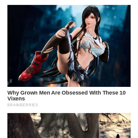
Wahana
Media
Group
WAHANA
NEWS
WAHANA
TANI
WAHANA
ADVOKAT
WAHANA
INFRASTRUKTUR
WAHANA
KONSUMEN