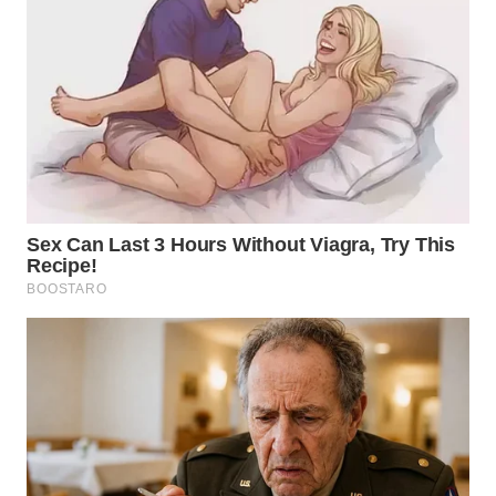
WN
TAPANULI
SELATAN
WN
TANJUNG
LESUNG
WN
KARO
WN
SIMALUNGUN
WN
LABUHANBATU