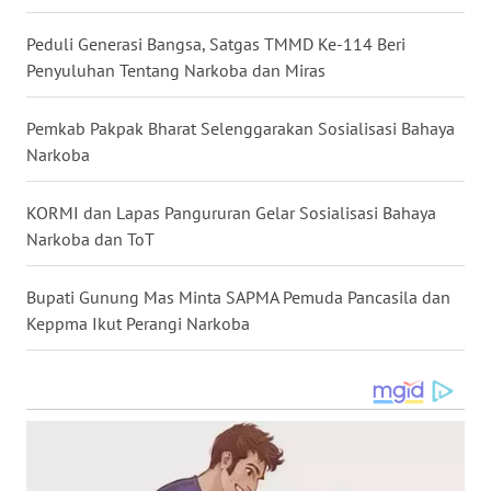
WN
Peduli Generasi Bangsa, Satgas TMMD Ke-114 Beri
MALUKU
Penyuluhan Tentang Narkoba dan Miras
WN
Pemkab Pakpak Bharat Selenggarakan Sosialisasi Bahaya
MALUT
Narkoba
WN
KORMI dan Lapas Pangururan Gelar Sosialisasi Bahaya
DAIRI
Narkoba dan ToT
WN
Bupati Gunung Mas Minta SAPMA Pemuda Pancasila dan
DANAU
Keppma Ikut Perangi Narkoba
TOBA
WN
NIAS
WN
LANGKAT