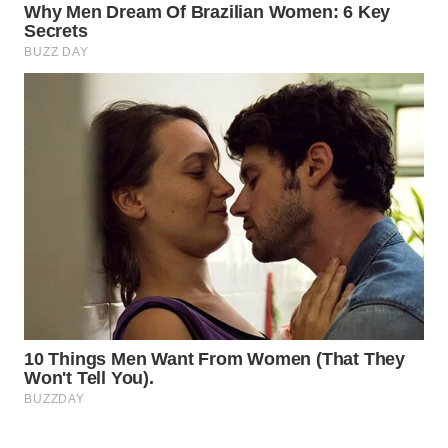
WAHANA
DESA
WISATA
LAPAK
WAHANA
Wahana
Network
KONSUMEN
LISTRIK
MASYARAKAT
KELISTRIKAN
WALINKI
ID