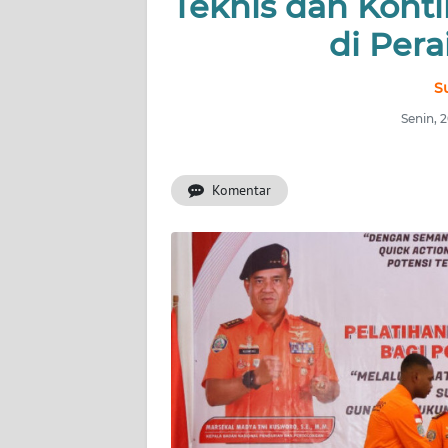
Teknis dan Kont
di Per
INDEKS
BERITA
S
KONTAK
Senin, 
KAMI
Komentar
INFO
IKLAN
TENTANG
KAMI
PEDOMAN
MEDIA
SIBER
REDAKSI