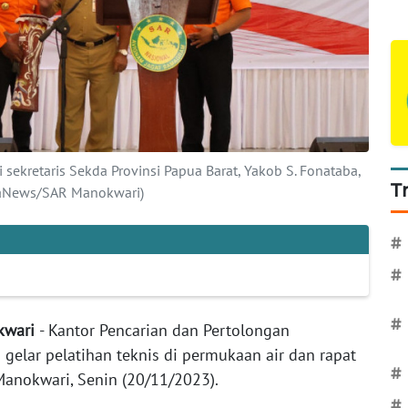
 sekretaris Sekda Provinsi Papua Barat, Yakob S. Fonataba,
T
naNews/SAR Manokwari)
#
#
#
kwari
- Kantor Pencarian dan Pertolongan
elar pelatihan teknis di permukaan air dan rapat
#
anokwari, Senin (20/11/2023).
#