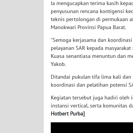
Ia mengucapkan terima kasih kepa
WN
penyusunan rencana kontigensi kec
NUSANTARA
teknis pertolongan di permukaan ai
Manokwari Provinsi Papua Barat.
WN
JOGJA
"Semoga kerjasama dan koordinasi 
pelayanan SAR kepada masyarakat 
WN
Kuasa senantiasa menuntun dan me
JATIM
Yakob.
WN
Ditandai pukulan tifa lima kali da
BALI
koordinasi dan pelatihan potensi S
WN
Kegiatan tersebut juga hadiri oleh in
KALBAR
instansi vertical, serta komunitas
Hotbert Purba]
WN
KALTENG