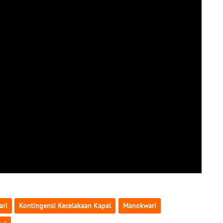
ari
Kontingensi Kecelakaan Kapal
Manokwari