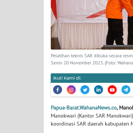
KARIR
DISCLAIMER
Wahana
News
Regional
Pelatihan teknis SAR dibuka secara resmi
Senin 20 November 2023. (Foto: Waha
WN
SUMUT
Ikuti Kami di:
WN
JAKARTA
Papua-Barat.WahanaNews.co
, Mano
WN
Manokwari (Kantor SAR Manokwari) g
JABAR
koordinasi SAR daerah kabupaten M