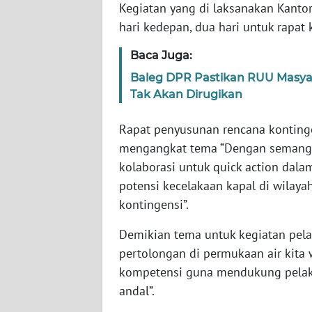
WN
Kegiatan yang di laksanakan Kanto
BANTEN
hari kedepan, dua hari untuk rapat
Baca Juga:
WN
NTT
Baleg DPR Pastikan RUU Masyar
Tak Akan Dirugikan
WN
KEPRI
Rapat penyusunan rencana kontinge
mengangkat tema “Dengan semangat 
WN
kolaborasi untuk quick action dal
PAPUA
potensi kecelakaan kapal di wilay
kontingensi”.
WN
PAPUA
Demikian tema untuk kegiatan pelat
BARAT
pertolongan di permukaan air kit
kompetensi guna mendukung pelaksa
WN
andal”.
RIAU