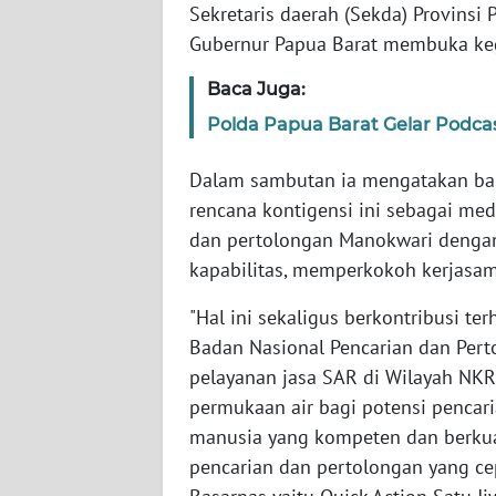
Sekretaris daerah (Sekda) Provinsi
WN
Gubernur Papua Barat membuka keg
SERAMBI
Baca Juga:
WN
Polda Papua Barat Gelar Podca
JAMBI
Dalam sambutan ia mengatakan ba
WN
rencana kontigensi ini sebagai med
SULTRA
dan pertolongan Manokwari denga
kapabilitas, memperkokoh kerjasam
WN
NTB
"Hal ini sekaligus berkontribusi t
Badan Nasional Pencarian dan Pert
WN
pelayanan jasa SAR di Wilayah NKRI
SULTENG
permukaan air bagi potensi pencari
manusia yang kompeten dan berkua
WN
SULBAR
pencarian dan pertolongan yang c