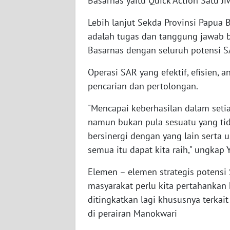
Basarnas yaitu Quick Action Satu Ji
WN
Lebih lanjut Sekda Provinsi Papua
BABEL
adalah tugas dan tanggung jawab be
Basarnas dengan seluruh potensi 
WN
SUMBAR
Operasi SAR yang efektif, efisien,
pencarian dan pertolongan.
WN
SUMSEL
"Mencapai keberhasilan dalam set
namun bukan pula sesuatu yang ti
WN
bersinergi dengan yang lain serta
BENGKULU
semua itu dapat kita raih," ungkap
WN
Elemen – elemen strategis potensi 
LAMPUNG
masyarakat perlu kita pertahankan 
ditingkatkan lagi khususnya terkai
WN
JATENG
di perairan Manokwari