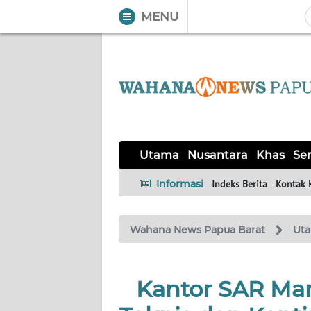
MENU
WAHANA
Tutup
TV
UTAMA
NUSANTARA
Utama
Nusantara
Khas
Ser
KHAS
Informasi
Indeks Berita
Kontak 
SERBA-
Wahana News Papua Barat
Ut
SERBI
OPINI
Kantor SAR Man
Informasi