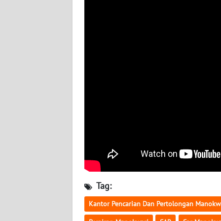
WN
KALTARA
WN
KALSEL
WN
KALTIM
WN
SULSEL
WN
GORONTALO
Tag:
WN
SULUT
Kantor Pencarian Dan Pertolongan Manokw