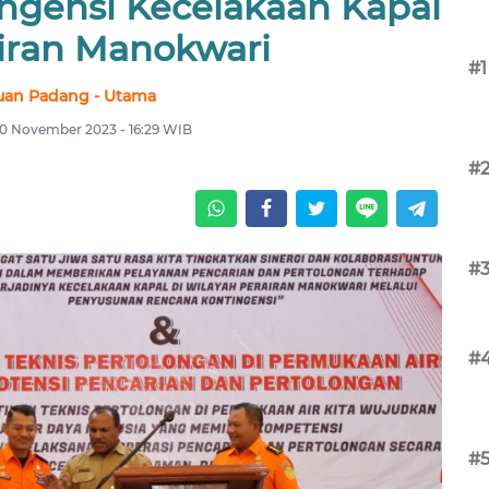
ingensi Kecelakaan Kapal
airan Manokwari
#1
uan Padang - Utama
20 November 2023 - 16:29 WIB
#
#
#
#