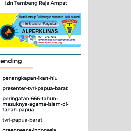
Izin Tambang Raja Ampat
rending
penangkapan-ikan-hiu
presenter-tvri-papua-barat
peringatan-666-tahun-
masuknya-agama-islam-di-
tanah-papua
tvri-papua-barat
greenpeace-indonesia