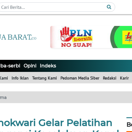
ba-serbi
Opini
Indeks
Kami
Info Iklan
Tentang Kami
Pedoman Media Siber
Redaksi
Karir
ama
okwari Gelar Pelatihan
B