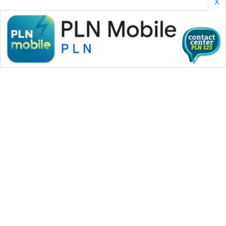
X
WAHANA MEDIA GROUP
|
|
|
WAHANA NEWS co
WAHANA TANI
WAHANA ADVOKAT
|
|
WAHANA INFRASTRUKTUR
WAHANA KONSUMEN
|
|
|
WAHANA LISTRIK
WAHANA TRAVEL
WAHANA TV