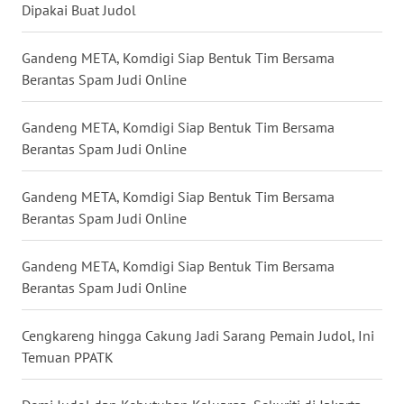
Dipakai Buat Judol
WN
NUSANTARA
Gandeng META, Komdigi Siap Bentuk Tim Bersama
Berantas Spam Judi Online
WN
JOGJA
Gandeng META, Komdigi Siap Bentuk Tim Bersama
Berantas Spam Judi Online
WN
JATIM
Gandeng META, Komdigi Siap Bentuk Tim Bersama
Berantas Spam Judi Online
WN
BALI
Gandeng META, Komdigi Siap Bentuk Tim Bersama
Berantas Spam Judi Online
WN
KALBAR
Cengkareng hingga Cakung Jadi Sarang Pemain Judol, Ini
Temuan PPATK
WN
KALTENG