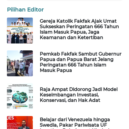
Pilihan Editor
WAHANA
DESA
Gereja Katolik Fakfak Ajak Umat
WISATA
Sukseskan Peringatan 666 Tahun
Islam Masuk Papua, Jaga
Keamanan dan Ketertiban
LAPAK
WAHANA
Pemkab Fakfak Sambut Gubernur
Wahana
Papua dan Papua Barat Jelang
Network
Peringatan 666 Tahun Islam
Masuk Papua
KONSUMEN
LISTRIK
Raja Ampat Didorong Jadi Model
Keseimbangan Investasi,
Konservasi, dan Hak Adat
MASYARAKAT
KELISTRIKAN
Belajar dari Venezuela hingga
WALINKI
Swedia, Pakar Pariwisata UF
ID