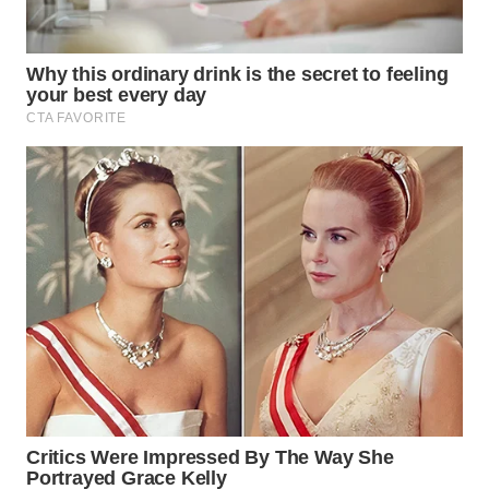
WN
BOGOR
WN
DEPOK
WN
TAPANULI
UTARA
WN
SAMOSIR
WN
PADANG
LAWAS