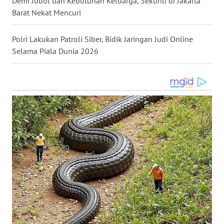
Demi Judol dan Kebutuhan Keluarga, Sekuriti di Jakarta
Barat Nekat Mencuri
WN
KALTARA
Polri Lakukan Patroli Siber, Bidik Jaringan Judi Online
Selama Piala Dunia 2026
WN
KALSEL
WN
KALTIM
WN
SULSEL
WN
GORONTALO
WN
SULUT