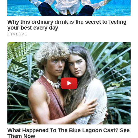
WN
NATUNA
WN
BINTAN
WN
MANDALIKA
WN
LIKUPANG
WN
LABUANBAJO
WN
BORNEO