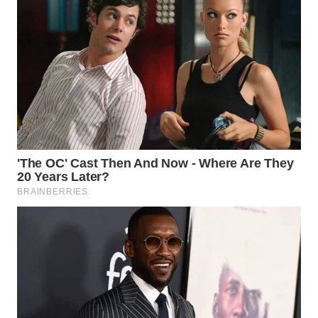
WAHANA
LISTRIK
WAHANA
TRAVEL
WAHANA
TV
WAHANANEWS
ID
WAHANANEWS
CO ID
WAHANANEWS
NET