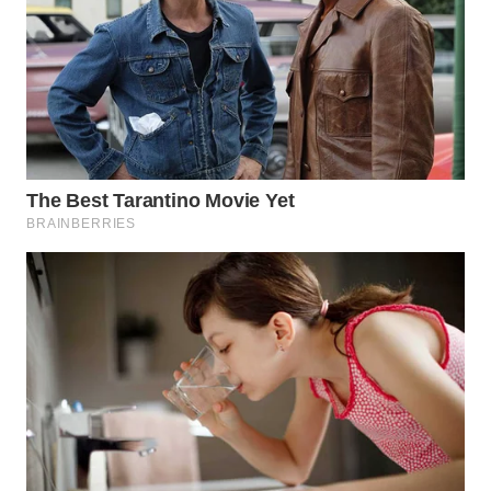
WN
TAPANULI
TENGAH
WN DELI
SERDANG
WN
TEBING
TINGGI
WN
PAKPAK
WN
KARAWANG
WN
BEKASI