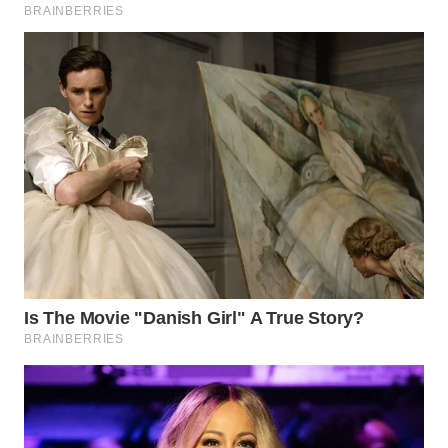
WN
SUMEDANG
WN
CIANJUR
WN
KEPULAUAN
SERIBU
WN
TANGERANG
WN
BINJAI
WN
CIREBON