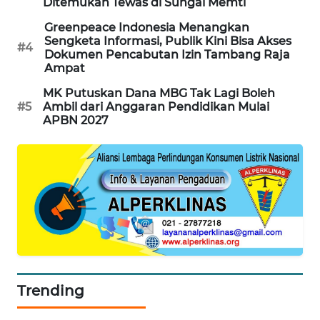
Ditemukan Tewas di Sungai Memti
Greenpeace Indonesia Menangkan
SIBARAGAS
Sengketa Informasi, Publik Kini Bisa Akses
NEWS
#4
Dokumen Pencabutan Izin Tambang Raja
Ampat
METRO
MK Putuskan Dana MBG Tak Lagi Boleh
SIANTAR
#5
Ambil dari Anggaran Pendidikan Mulai
NEWS
APBN 2027
METRO
MEDAN
NEWS
METRO
JAKARTA
NEWS
KRT
Trending
NEWS