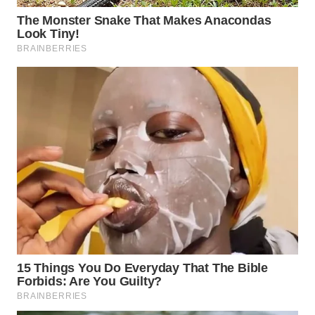
WN
MALUKU
WN
MALUT
WN
DAIRI
WN
DANAU
TOBA
WN
NIAS
WN
LANGKAT