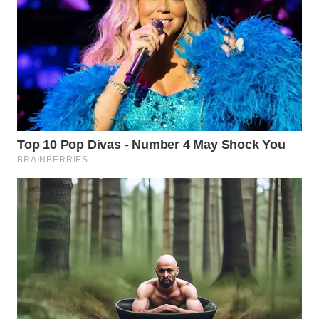
WN
INDRAMAYU
WN
KUNINGAN
WN
MAJALENGKA
WN
SUBANG
WN
SUKABUMI
WN
PURWAKARTA