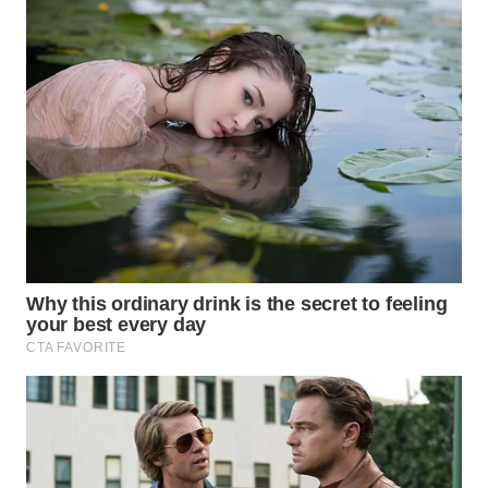
WN
TAPANULI
SELATAN
WN
TANJUNG
LESUNG
WN
KARO
WN
SIMALUNGUN
WN
LABUHANBATU