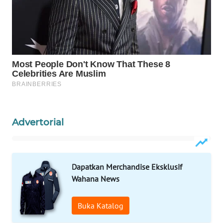
WAHANA
SPORT
WAHANA
UMKM
WAHANA
SELEB
Advertorial
WAHANA
PERSONA
Dapatkan Merchandise Eksklusif
WAHANA
Wahana News
OTOMOTIF
WAHANA
Buka Katalog
HEALTH