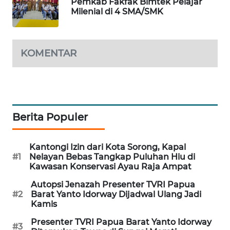
Pemkab Fakfak Bimtek Pelajar
Milenial di 4 SMA/SMK
PORTAL
KONSUMEN
KOMENTAR
FORWAMKI
ALPERKLINAS
FORJASIDA
Berita Populer
TAMBANG
Kantongi Izin dari Kota Sorong, Kapal
NEWS
#1
Nelayan Bebas Tangkap Puluhan Hiu di
Kawasan Konservasi Ayau Raja Ampat
SITUNGIR
Autopsi Jenazah Presenter TVRI Papua
NEWS
#2
Barat Yanto Idorway Dijadwal Ulang Jadi
Kamis
SIDIKALANG
Presenter TVRI Papua Barat Yanto Idorway
NEWS
#3