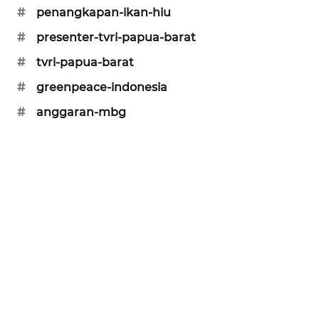
#
penangkapan-ikan-hiu
KARING
NEWS
#
presenter-tvri-papua-barat
#
tvri-papua-barat
JURNAL
#
greenpeace-indonesia
MARITIM
#
anggaran-mbg
HUMBANG
NEWS
GARONGGANG
NEWS
FISUELRI
ID
ENERGI
NEWS