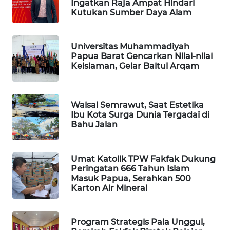
Ingatkan Raja Ampat Hindari
Kutukan Sumber Daya Alam
MAWAKA
ID
Universitas Muhammadiyah
Papua Barat Gencarkan Nilai-nilai
MARTABAT
Keislaman, Gelar Baitul Arqam
NET
PLN
Waisai Semrawut, Saat Estetika
WATCH
Ibu Kota Surga Dunia Tergadai di
Bahu Jalan
MKLI
Umat Katolik TPW Fakfak Dukung
LPKKI
Peringatan 666 Tahun Islam
Masuk Papua, Serahkan 500
Karton Air Mineral
LKKI
KOPEKLIN
Program Strategis Pala Unggul,