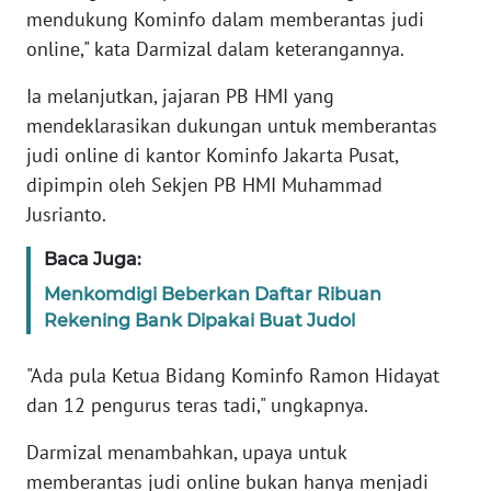
mendukung Kominfo dalam memberantas judi
WN
online," kata Darmizal dalam keterangannya.
BANTEN
Ia melanjutkan, jajaran PB HMI yang
WN
mendeklarasikan dukungan untuk memberantas
NTT
judi online di kantor Kominfo Jakarta Pusat,
dipimpin oleh Sekjen PB HMI Muhammad
WN
Jusrianto.
KEPRI
Baca Juga:
WN
Menkomdigi Beberkan Daftar Ribuan
PAPUA
Rekening Bank Dipakai Buat Judol
WN
"Ada pula Ketua Bidang Kominfo Ramon Hidayat
PAPUA
dan 12 pengurus teras tadi," ungkapnya.
BARAT
Darmizal menambahkan, upaya untuk
WN
memberantas judi online bukan hanya menjadi
RIAU