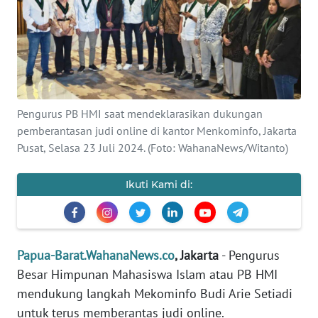
Informasi
INDEKS
BERITA
KONTAK
Pengurus PB HMI saat mendeklarasikan dukungan
KAMI
pemberantasan judi online di kantor Menkominfo, Jakarta
Pusat, Selasa 23 Juli 2024. (Foto: WahanaNews/Witanto)
INFO
IKLAN
Ikuti Kami di:
TENTANG
KAMI
Papua-Barat.WahanaNews.co
, Jakarta
- Pengurus
PEDOMAN
MEDIA
Besar Himpunan Mahasiswa Islam atau PB HMI
SIBER
mendukung langkah Mekominfo Budi Arie Setiadi
untuk terus memberantas judi online.