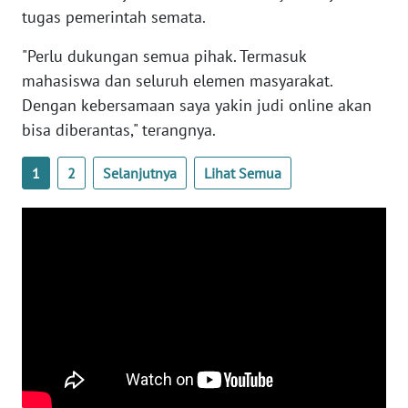
tugas pemerintah semata.
WN
"Perlu dukungan semua pihak. Termasuk
SERAMBI
mahasiswa dan seluruh elemen masyarakat.
Dengan kebersamaan saya yakin judi online akan
WN
bisa diberantas," terangnya.
JAMBI
1
2
Selanjutnya
Lihat Semua
WN
SULTRA
WN
NTB
WN
SULTENG
WN
SULBAR