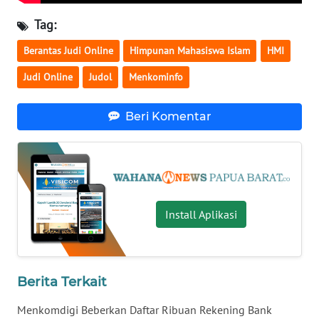
Tag:
WN
BABEL
Berantas Judi Online
Himpunan Mahasiswa Islam
HMI
Judi Online
Judol
Menkominfo
WN
SUMBAR
Beri Komentar
WN
SUMSEL
WN
BENGKULU
Install Aplikasi
WN
LAMPUNG
Berita Terkait
WN
Menkomdigi Beberkan Daftar Ribuan Rekening Bank
JATENG