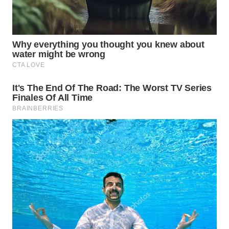
WN
PRIANGAN
TIMUR
WN
SEMARANG
WN
SOLO
WN
BOROBUDUR
WN
MADURA
WN
SURABAYA