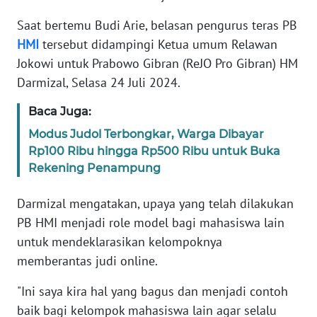
REDAKSI
Saat bertemu Budi Arie, belasan pengurus teras PB
HMI
tersebut didampingi Ketua umum Relawan
KARIR
Jokowi untuk Prabowo Gibran (ReJO Pro Gibran) HM
Darmizal, Selasa 24 Juli 2024.
DISCLAIMER
Baca Juga:
Wahana
News
Modus Judol Terbongkar, Warga Dibayar
Regional
Rp100 Ribu hingga Rp500 Ribu untuk Buka
Rekening Penampung
WN
SUMUT
Darmizal mengatakan, upaya yang telah dilakukan
PB HMI menjadi role model bagi mahasiswa lain
WN
untuk mendeklarasikan kelompoknya
JAKARTA
memberantas judi online.
WN
"Ini saya kira hal yang bagus dan menjadi contoh
JABAR
baik bagi kelompok mahasiswa lain agar selalu