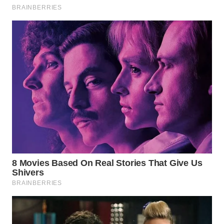
Wahana
Media
Group
WAHANA
NEWS
WAHANA
TANI
WAHANA
ADVOKAT
WAHANA
INFRASTRUKTUR
WAHANA
KONSUMEN