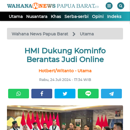
Utama
Nusantara
Khas
Serba-serbi
Opini
Indeks
WAHANA
Tutup
TV
Wahana News Papua Barat
Utama
UTAMA
HMI Dukung Kominfo
Berantas Judi Online
NUSANTARA
Hotbert/Witanto - Utama
Rabu, 24 Juli 2024 - 17:34 WIB
KHAS
SERBA-
SERBI
OPINI