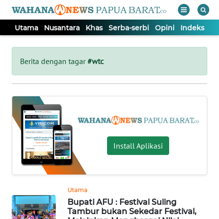
Utama
Nusantara
Khas
Serba-serbi
Opini
Indeks
WAHANA
Tutup
TV
Berita dengan tagar
#wtc
UTAMA
NUSANTARA
KHAS
Install Aplikasi
SERBA-
SERBI
Utama
Bupati AFU : Festival Suling
OPINI
Tambur bukan Sekedar Festival,