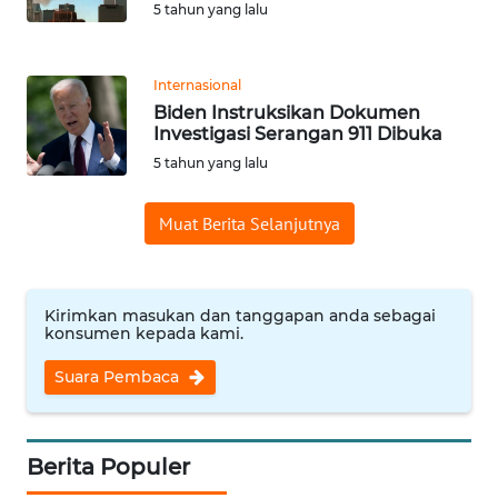
5 tahun yang lalu
REDAKSI
KARIR
Internasional
Biden Instruksikan Dokumen
DISCLAIMER
Investigasi Serangan 911 Dibuka
5 tahun yang lalu
Wahana
News
Muat Berita Selanjutnya
Regional
WN
SUMUT
Kirimkan masukan dan tanggapan anda sebagai
konsumen kepada kami.
WN
Suara Pembaca
JAKARTA
WN
Berita Populer
JABAR