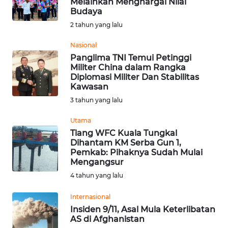
Melainkan Menghargai Nilai
Budaya
Informasi
2 tahun yang lalu
INDEKS
BERITA
Nasional
Panglima TNI Temui Petinggi
Militer China dalam Rangka
KONTAK
Diplomasi Militer Dan Stabilitas
KAMI
Kawasan
3 tahun yang lalu
INFO
IKLAN
Utama
Tiang WFC Kuala Tungkal
Dihantam KM Serba Gun 1,
TENTANG
Pemkab: Pihaknya Sudah Mulai
KAMI
Mengangsur
4 tahun yang lalu
PEDOMAN
MEDIA
Internasional
SIBER
Insiden 9/11, Asal Mula Keterlibatan
AS di Afghanistan