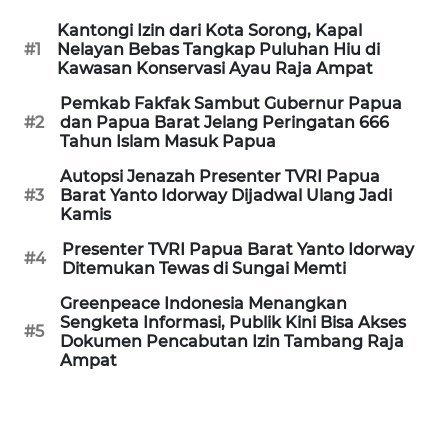
Kantongi Izin dari Kota Sorong, Kapal
WN
#1
Nelayan Bebas Tangkap Puluhan Hiu di
BANTEN
Kawasan Konservasi Ayau Raja Ampat
Pemkab Fakfak Sambut Gubernur Papua
WN
#2
dan Papua Barat Jelang Peringatan 666
NTT
Tahun Islam Masuk Papua
Autopsi Jenazah Presenter TVRI Papua
WN
#3
Barat Yanto Idorway Dijadwal Ulang Jadi
KEPRI
Kamis
Presenter TVRI Papua Barat Yanto Idorway
WN
#4
Ditemukan Tewas di Sungai Memti
PAPUA
Greenpeace Indonesia Menangkan
Sengketa Informasi, Publik Kini Bisa Akses
WN
#5
Dokumen Pencabutan Izin Tambang Raja
PAPUA
Ampat
BARAT
WN
RIAU