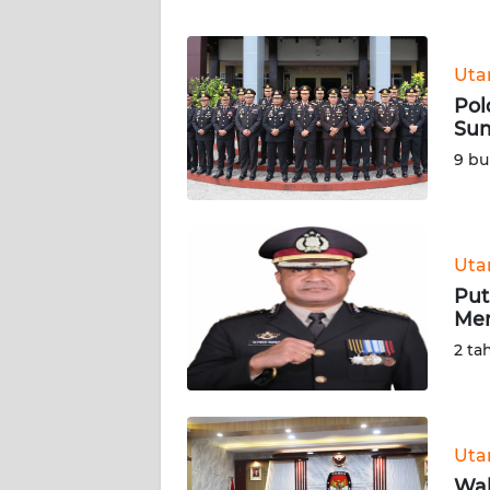
WN
BANTEN
Ut
WN
Pol
NTT
Sum
9 bu
WN
KEPRI
WN
Ut
PAPUA
Put
Men
WN
2 ta
PAPUA
BARAT
WN
Ut
RIAU
Wak