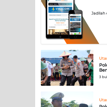
INDEKS
Jadilah
BERITA
KONTAK
KAMI
INFO
IKLAN
Ut
TENTANG
Pol
KAMI
Ben
3 bu
PEDOMAN
MEDIA
SIBER
Ut
REDAKSI
Pol