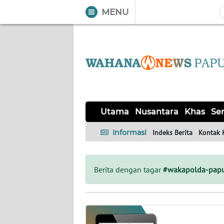
MENU
WAHANA
Tutup
TV
UTAMA
NUSANTARA
Utama
Nusantara
Khas
Ser
KHAS
Informasi
Indeks Berita
Kontak 
SERBA-
SERBI
Berita dengan tagar
#wakapolda-papu
OPINI
Informasi