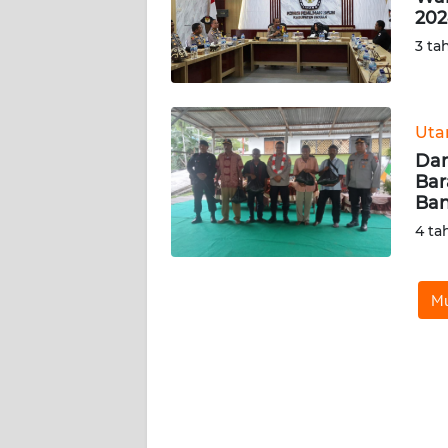
202
WN
SERAMBI
3 ta
WN
JAMBI
Ut
Dam
WN
Bar
SULTRA
Ban
4 ta
WN
NTB
Mu
WN
SULTENG
WN
SULBAR