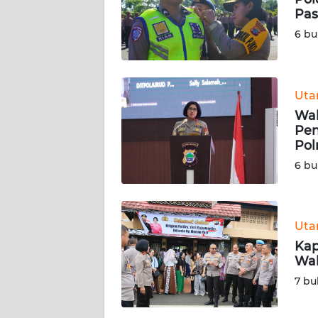
Pas
KARIR
6 bu
DISCLAIMER
Ut
Wahana
Wak
News
Regional
Pen
Polr
6 bu
WN
SUMUT
WN
Ut
JAKARTA
Kap
Wak
WN
7 bu
JABAR