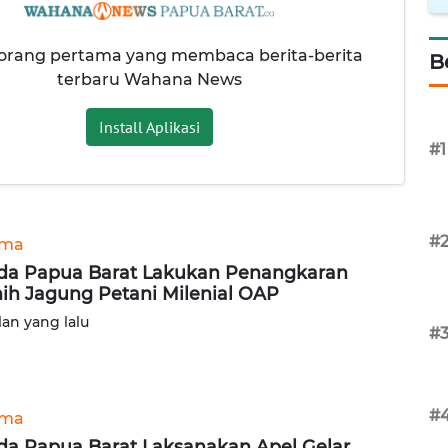
 orang pertama yang membaca berita-berita
B
terbaru Wahana News
Install Aplikasi
#1
#
ama
da Papua Barat Lakukan Penangkaran
ih Jagung Petani Milenial OAP
lan yang lalu
#
#
ama
da Papua Barat Laksanakan Apel Gelar