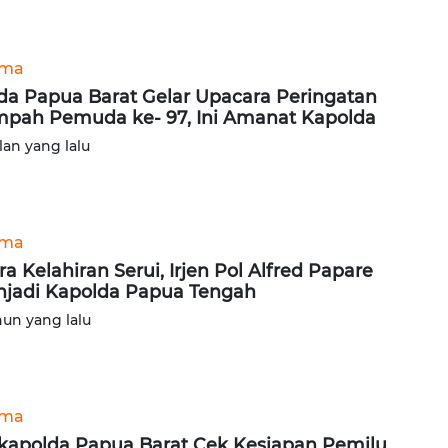
ama
da Papua Barat Gelar Upacara Peringatan
pah Pemuda ke- 97, Ini Amanat Kapolda
lan yang lalu
ama
ra Kelahiran Serui, Irjen Pol Alfred Papare
jadi Kapolda Papua Tengah
hun yang lalu
ama
apolda Papua Barat Cek Kesiapan Pemilu