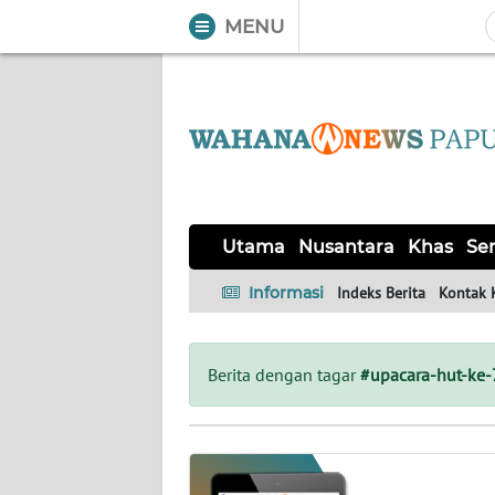
MENU
WAHANA
Tutup
TV
UTAMA
NUSANTARA
Utama
Nusantara
Khas
Ser
KHAS
Informasi
Indeks Berita
Kontak 
SERBA-
SERBI
Berita dengan tagar
#upacara-hut-ke-
OPINI
Informasi