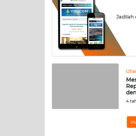
INDEKS
Jadilah
BERITA
KONTAK
KAMI
INFO
IKLAN
Ut
Mes
TENTANG
Rep
KAMI
den
4 ta
PEDOMAN
MEDIA
SIBER
Mu
REDAKSI