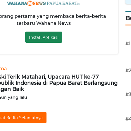
 orang pertama yang membaca berita-berita
B
terbaru Wahana News
Install Aplikasi
#1
ama
#
ki Terik Matahari, Upacara HUT ke-77
ublik Indonesia di Papua Barat Berlangsung
gan Baik
#
hun yang lalu
at Berita Selanjutnya
#